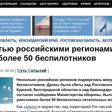
ЦОПЕРАЦИЯ
СКАНДАЛЫ
ШОУ-БИЗНЕС
ЗДОРОВЬЕ
АРМИЯ
ШПИОНАЖ
У
бороны заявило о
Склады "Почты России"
жении объектов
могут быть переданы в
 логистических
Wildberries вместо
ов на Украине
сгоревших хабов
 ОБЛАСТЬ
,
КРАСНОДАРСКИЙ КРАЙ
,
РОСТОВСКАЯ ОБЛАСТЬ
,
БЕСП
тью российскими регионами
более 50 беспилотников
[
С
уть
С
о
б
ытий
]
24, 09:55
Несколько российских регионов подверглись мин
беспилотников. Дроны были сбиты над Ростовской
Курской, Белгородской областях и над Краснодарс
согласно сообщению Министерства обороны, было
уничтожено более 50 беспилотных летательных ап
Как
заявили
в ведомстве, над территорией Ростовской
по одному - над Саратовской, Курской и Белгородской областям