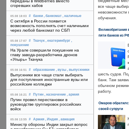
бюджетные мест
переданы в Wildberries вместо
сгоревших хабов
все чаще выбир
невозможности 
#
банки
, банкомат
, наличные
05.08 18:03
обучения.
С октября в России появится
возможность пополнять счет наличными
Великобритания в
через любой банкомат по СБП
пяти банков из Р
#
Ткачук
, екатеринбург
,
05.08 17:07
покушение
На Урале совершили покушение на
главу завода-разработчика дронов
«Упырь» Ткачука
#
образование
, вузы
, выпускники
05.08 16:51
шесть судов. По
Выпускники все чаще стали выбирать
для поступления иностранные вузы или
банк. Там заяви
российские колледжи
обычном режиме
работу.
#
Путин
, назначение
, армия
05.08 16:21
Путин провел перестановки в
Омаров обратилс
руководстве группировок российских
войск
своей супруги
#
Армия
, Индия
, авиация
05.08 13:55
Министр обороны Индии закрыл вопрос