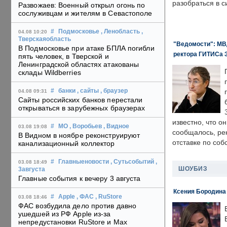
разобраться в с
Развожаев: Военный открыл огонь по
сослуживцам и жителям в Севастополе
#
Подмосковье
, Ленобласть
,
04.08 10:20
Тверскаяобласть
"Ведомости": МВД
В Подмосковье при атаке БПЛА погибли
ректора ГИТИСа 
пять человек, в Тверской и
Ленинградской областях атакованы
склады Wildberries
#
банки
, сайты
, браузер
04.08 09:31
Сайты российских банков перестали
открываться в зарубежных браузерах
известно, что о
#
МО
, Воробьев
, Видное
03.08 19:08
сообщалось, ре
В Видном в ноябре реконструируют
отставке по со
канализационный коллектор
#
Главныеновости
, Сутьсобытий
,
03.08 18:49
ШОУБИЗ
3августа
Главные события к вечеру 3 августа
Ксения Бородина
#
Apple
, ФАС
, RuStore
03.08 18:46
ФАС возбудила дело против давно
ушедшей из РФ Apple из-за
непредустановки RuStore и Max