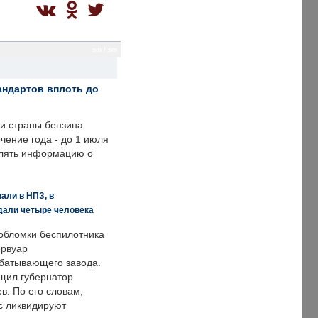
sm / sm
андартов вплоть до
ии страны бензина
ечение года - до 1 июля
влять информацию о
али в НПЗ, в
дали четыре человека
обломки беспилотника
ервуар
батывающего завода.
щил губернатор
в. По его словам,
с ликвидируют