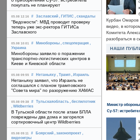
о приобретении Су-57: истребитель
покупать не планируют
#
Заславский
, ГИТИС
, скандалы
05.08 12:16
Курбан Омаров в
"Ведомости": МВД проводит проверку
видео, в которо
теперь уже экс-ректора ГИТИСа
Заславского
Комитета Алекс
разобраться в с
#
Минобороны
, спецоперация
,
05.08 10:01
Украина
НАШИ ПУБЛ
Минобороны заявило о поражении
транспортно-логистических центров в
Киеве и Киевской области
#
Нетаньяху
, Трамп
, Израиль
05.08 09:55
Нетаньяху заявил, что Израиль не
соглашался с планом трамповского
"Совета мира" по разоружению ХАМАС
#
Тульскаяобласть
, беспилотник
05.08 09:38
Министр обороны
, Wildberries
Су-57: истребите
В Тульской области после атаки БПЛА
повреждены два дома и загорелся
сортировочный центр Wildberries
#
Боярский
, законопроект
,
05.08 09:11
видеоигры