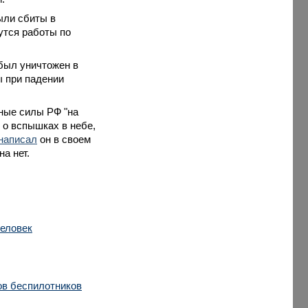
ыли сбиты в
утся работы по
 был уничтожен в
ы при падении
нные силы РФ "на
 о вспышках в небе,
написал
он в своем
на нет.
человек
ов беспилотников