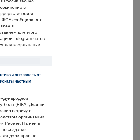
 в России заочно
обвинение в
еррористической
. ФСБ сообщила, что
явлен в
ванием для этого
ацией Telegram чатов
ся для координации
нтино и отказалась от
пионаты частным
еждународной
тбола (FIFA) Джанни
овел встречу с
одством организации
м Рабате. На ней в
т по созданию
дажи доли прав на