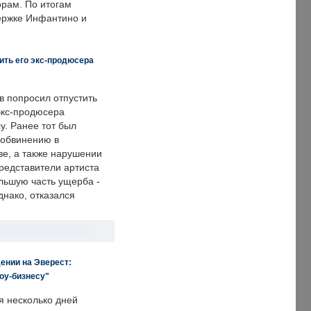
рам. По итогам
держке Инфантино и
ить его экс-продюсера
в попросил отпустить
экс-продюсера
у. Ранее тот был
 обвинению в
е, а также нарушении
редставители артиста
льшую часть ущерба -
днако, отказался
ении на Эверест:
оу-бизнесу"
я несколько дней