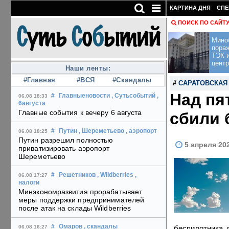
КАРТИНА ДНЯ
СПЕ
ПОИСК ПО САЙТ
Мино
пора
ТЭК и
центр
Наши ленты:
#Главная
#ВСЯ
#Скандалы
#
САРАТОВСКАЯ
Над пя
#
Главныеновости
, Сутьсобытий
,
06.08 18:33
6августа
Главные события к вечеру 6 августа
сбили 
#
Путин
, Шереметьево
, аэропорт
06.08 18:25
Путин разрешил полностью
5 апреля 20
приватизировать аэропорт
Шереметьево
#
Решетников
, Wildberries
,
06.08 17:27
налоги
Минэкономразвития прорабатывает
меры поддержки предпринимателей
после атак на склады Wildberries
#
Омаров
, скандалы
беспилотника, 
06.08 16:27