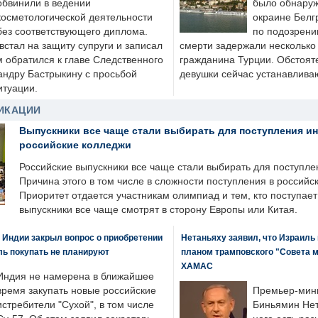
обвинили в ведении
было обнаруж
косметологической деятельности
окраине Белг
без соответствующего диплома.
по подозрени
стал на защиту супруги и записал
смерти задержали несколько 
м обратился к главе Следственного
гражданина Турции. Обстоят
андру Бастрыкину с просьбой
девушки сейчас устанавлива
итуации.
ИКАЦИИ
Выпускники все чаще стали выбирать для поступления и
российские колледжи
Российские выпускники все чаще стали выбирать для поступле
Причина этого в том числе в сложности поступления в российс
Приоритет отдается участникам олимпиад и тем, кто поступает 
выпускники все чаще смотрят в сторону Европы или Китая.
 Индии закрыл вопрос о приобретении
Нетаньяху заявил, что Израиль
ль покупать не планируют
планом трамповского "Совета 
ХАМАС
Индия не намерена в ближайшее
время закупать новые российские
Премьер-мин
истребители "Сухой", в том числе
Биньямин Нет