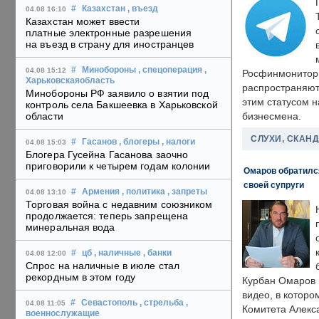
#
Казахстан
, въезд
04.08 16:10
Казахстан может ввести
платные электронные разрешения
на въезд в страну для иностранцев
#
Минобороны
, спецоперация
,
04.08 15:12
Росфинмонитори
Харьковскаяобласть
распространяютс
Минобороны РФ заявило о взятии под
этим статусом 
контроль села Бакшеевка в Харьковской
области
бизнесмена.
СЛУХИ, СКАН
#
Гасанов
, блогеры
, налоги
04.08 15:03
Блогера Гусейна Гасанова заочно
приговорили к четырем годам колонии
Омаров обратилс
своей супруги
#
Армения
, политика
, запреты
04.08 13:10
Торговая война с недавним союзником
продолжается: теперь запрещена
минеральная вода
#
цб
, наличные
, банки
04.08 12:00
Спрос на наличные в июле стал
рекордным в этом году
Курбан Омаров в
видео, в которо
#
Севастополь
, стрельба
,
04.08 11:05
Комитета Алекс
военнослужащие