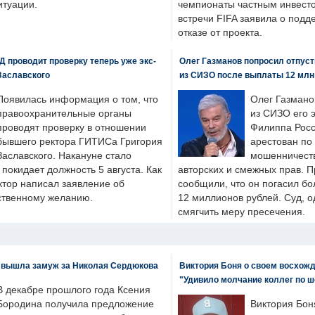
итуации.
чемпионаты частным инвесто
встречи FIFA заявила о под
отказе от проекта.
 проводит проверку теперь уже экс-
Олег Газманов попросил отпуст
Заславского
из СИЗО после выплаты 12 млн
Появилась информация о том, что
Олег Газмано
правоохранительные органы
из СИЗО его 
проводят проверку в отношении
Филиппа Росс
бывшего ректора ГИТИСа Григория
арестован по
Заславского. Накануне стало
мошенничеств
н покидает должность 5 августа. Как
авторских и смежных прав. П
ктор написал заявление об
сообщили, что он погасил бо
бственному желанию.
12 миллионов рублей. Суд, о
смягчить меру пресечения.
 вышла замуж за Николая Сердюкова
Виктория Боня о своем восхожд
"Удивило молчание коллег по ш
В декабре прошлого года Ксения
Бородина получила предложение
Виктория Бон