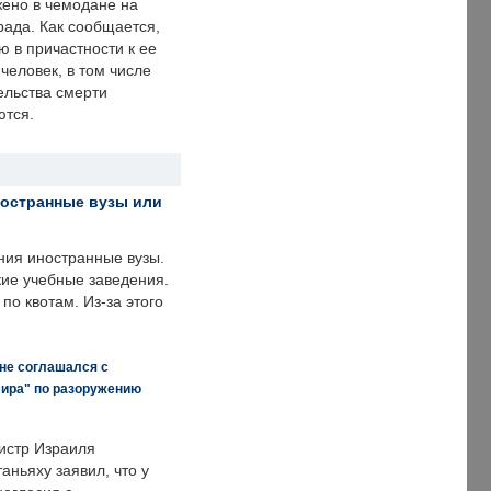
ено в чемодане на
рада. Как сообщается,
ю в причастности к ее
человек, в том числе
ельства смерти
ются.
ностранные вузы или
ния иностранные вузы.
кие учебные заведения.
по квотам. Из-за этого
 не соглашался с
мира" по разоружению
истр Израиля
аньяху заявил, что у