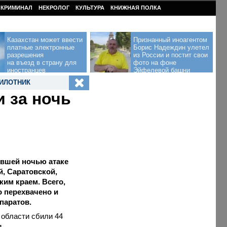
КРИМИНАЛ
НЕКРОЛОГ
КУЛЬТУРА
КНИЖНАЯ ПОЛКА
Казахстан может ввести
Признанный иноагентом
платные электронные
Борис Надеждин улетел
разрешения
из России и постит свои
на въезд в страну для
фото на фоне
иностранцев
Эйфелевой башни
ИЛОТНИК
 за ночь
увшей ночью атаке
, Саратовской,
ким краем. Всего,
 перехвачено и
паратов.
 области сбили 44
и.