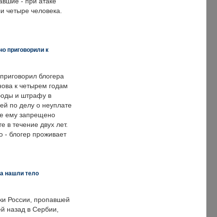
авшие - при атаке
и четыре человека.
но приговорили к
 приговорил блогера
нова к четырем годам
оды и штрафу в
ей по делу о неуплате
же ему запрещено
е в течение двух лет.
 - блогер проживает
а нашли тело
ки России, пропавшей
й назад в Сербии,