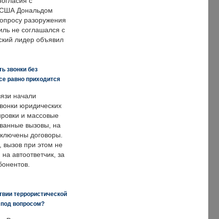
ногласия с
 США Дональдом
опросу разоружения
иль не соглашался с
ский лидер объявил
ь звонки без
все равно приходится
язи начали
звонки юридических
ировки и массовые
ванные вызовы, на
аключены договоры.
, вызов при этом не
на автоответчик, за
бонентов.
твии террористической
 под вопросом?