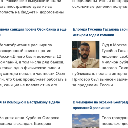
а. Российские выпускники стали
специалисты. Есть и пострад
ать иностранные вузы из-за
осколочные ранения получил
попасть на бюджет и дороговизны
вела санкции против Озон банка и еще
Блогера Гусейна Гасанова заоч
Ф
четырем годам колонии
Великобритания расширила
Суд в Москве
санкционный список против
Гусейна Гаса
России.В него были включены 12
лишения своб
компаний, в том числе ряд банков,
миллион рубл
а также одно физическое лицо и
налогов. Так
д санкции попал, в частности Озон
публиковать посты в интернет
ли, что банк продолжает работать в
Приговор был вынесен заочно
, санкции не повлияют на его
за пределами России.
я за помощью к Бастрыкину в деле
В чемодане на окраине Белград
пропавшей россиянки
На днях жена Курбана Омарова
Тело граждан
попала в скандал. Валерию
несколько дне