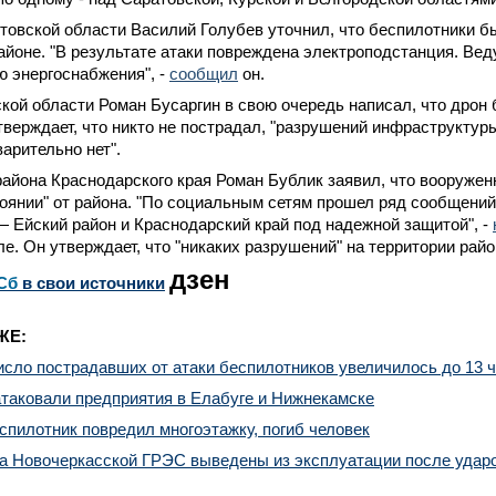
товской области Василий Голубев уточнил, что беспилотники б
йоне. "В результате атаки повреждена электроподстанция. Вед
 энергоснабжения", -
сообщил
он.
кой области Роман Бусаргин в свою очередь написал, что дрон
тверждает, что никто не пострадал, "разрушений инфраструктур
арительно нет".
района Краснодарского края Роман Бублик заявил, что вооруже
янии" от района. "По социальным сетям прошел ряд сообщений
— Ейский район и Краснодарский край под надежной защитой", -
ле. Он утверждает, что "никаких разрушений" на территории райо
дзен
Сб
в свои источники
ЖЕ:
исло пострадавших от атаки беспилотников увеличилось до 13 
таковали предприятия в Елабуге и Нижнекамске
спилотник повредил многоэтажку, погиб человек
ка Новочеркасской ГРЭС выведены из эксплуатации после удар