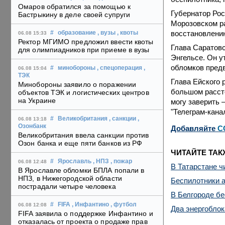
Омаров обратился за помощью к
Губернатор Рос
Бастрыкину в деле своей супруги
Морозовском ра
восстановлению
#
образование
, вузы
, квоты
06.08 15:33
Ректор МГИМО предложил ввести квоты
Глава Саратовс
для олимпиадников при приеме в вузы
Энгельсе. Он у
обломков предв
#
минобороны
, спецоперация
,
06.08 15:04
ТЭК
Глава Ейского 
Минобороны заявило о поражении
большом рассто
объектов ТЭК и логистических центров
на Украине
могу заверить 
"Телеграм-кана
#
Великобритания
, санкции
,
06.08 13:18
Озонбанк
Добавляйте
C
Великобритания ввела санкции против
Озон банка и еще пяти банков из РФ
ЧИТАЙТЕ ТАК
#
Ярославль
, НПЗ
, пожар
06.08 12:48
В Татарстане ч
В Ярославле обломки БПЛА попали в
НПЗ, в Нижегородской области
Беспилотники а
пострадали четыре человека
В Белгороде бе
#
FIFA
, Инфантино
, футбол
06.08 12:08
Два энергобло
FIFA заявила о поддержке Инфантино и
отказалась от проекта о продаже прав