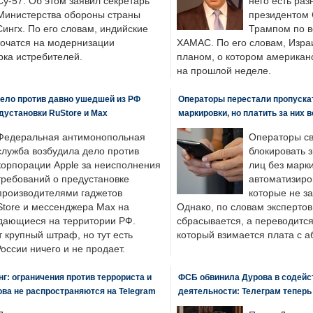
Су-57. Об этом заявил секретарь
него есть раз
Министерства обороны страны
президентом
ингх. По его словам, индийские
Трампом по в
точатся на модернизации
ХАМАС. По его словам, Изра
ка истребителей.
планом, о котором американ
на прошлой неделе.
ело против давно ушедшей из РФ
Операторы перестали пропускат
едустановки RuStore и Max
маркировки, но платить за них 
Федеральная антимонопольная
Операторы св
служба возбудила дело против
блокировать 
корпорации Apple за неисполнения
лиц без марк
требований о предустановке
автоматизиро
производителями гаджетов
которые не з
tore и мессенджера Max на
Однако, по словам экспертов
одающиеся на территории РФ.
сбрасывается, а переводится 
 крупный штраф, но тут есть
который взимается плата с а
России ничего и не продает.
: ограничения против террориста и
ФСБ обвинила Дурова в содейс
ва не распространяются на Telegram
деятельности: Телеграм теперь