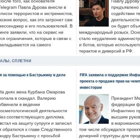
После того, как основателя
Павлу Дурову
Telegram Павла Дурова внесли в
предъявлено 
список террористов и экстремистов,
содействии т
возник вопрос, как это затронет сам
деятельности
мессенджер и его пользователей. В
он будет объ
нге заявили, что на сервис не
международный розыск. Осно
я ограничения, которые в связи с
стало неудаление администр
накладываются на самого
и ботов, которые используют
терактов и диверсий в РФ.
ДАЛЫ, СПЛЕТНИ
я за помощью к Бастрыкину в деле
FIFA заявила о поддержке Инфа
проекта о продаже прав на чем
инвесторам
На днях жена Курбана Омарова
попала в скандал. Валерию
Президент М
обвинили в ведении
федерации фу
косметологической деятельности
Инфантино пр
без соответствующего диплома.
высшим руков
стал на защиту супруги и записал
в марокканско
м обратился к главе Следственного
том числе обсуждался проек
андру Бастрыкину с просьбой
дочерней структуры для про