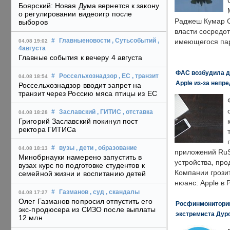
Боярский: Новая Дума вернется к закону
о регулировании видеоигр после
Раджеш Кумар С
выборов
власти сосредо
#
Главныеновости
, Сутьсобытий
,
имеющегося пар
04.08 19:02
4августа
Главные события к вечеру 4 августа
ФАС возбудила д
#
Россельхознадзор
, ЕС
, транзит
04.08 18:54
Apple из-за непр
Россельхознадзор вводит запрет на
транзит через Россию мяса птицы из ЕС
#
Заславский
, ГИТИС
, отставка
04.08 18:28
Григорий Заславский покинул пост
ректора ГИТИСа
#
вузы
, дети
, образование
04.08 18:13
приложений RuS
Минобрнауки намерено запустить в
устройства, пр
вузах курс по подготовке студентов к
Компании грозит
семейной жизни и воспитанию детей
нюанс: Apple в 
#
Газманов
, суд
, скандалы
04.08 17:27
Олег Газманов попросил отпустить его
Росфинмониторинг
экс-продюсера из СИЗО после выплаты
экстремиста Дуро
12 млн