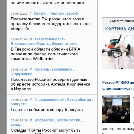
на чемпионаты частным инвесторам
#
бензин
, топливо
, евро-2
06.08 11:25
Правительство РФ разрешило ввоз и
71
Выделите ошибк
продажу бензина стандартов вплоть до
«Евро-2»
КАРТИНА Д
#
Тверскаяобласть
,
06.08 10:04
Ярославскаяобласть
, беспилотники
В Тверской области обломки БПЛА
повредили фасад логистического
комплекса Wildberries
#
израиль
, кирпиченок
,
06.08 09:26
задержание
Посольство России проверяет данные
Ректор МГИМО пр
об аресте историка Артема Кирпиченка
олимпиадников п
в Израиле
#
Главныеновости
, Сутьсобытий
,
05.08 18:39
5августа
Главные события к вечеру 5 августа
#
Wildberries
, ПочтаРоссии
,
05.08 18:38
склад
число, поскольк
Склады "Почты России" могут быть