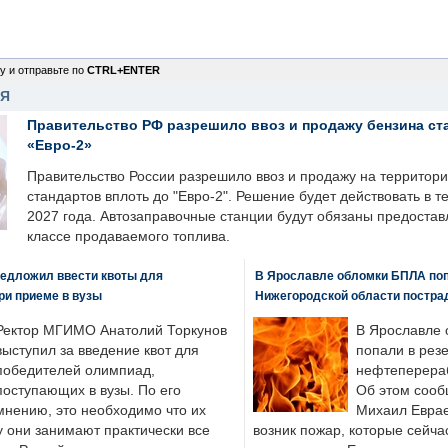
у и отправьте по
CTRL+ENTER
НЯ
Правительство РФ разрешило ввоз и продажу бензина ст
«Евро-2»
Правительство России разрешило ввоз и продажу на территор
стандартов вплоть до "Евро-2". Решение будет действовать в т
2027 года. Автозаправочные станции будут обязаны предоста
классе продаваемого топлива.
едложил ввести квоты для
В Ярославле обломки БПЛА поп
ри приеме в вузы
Нижегородской области постра
Ректор МГИМО Анатолий Торкунов
В Ярославле 
выступил за введение квот для
попали в рез
победителей олимпиад,
нефтеперера
поступающих в вузы. По его
Об этом сооб
мнению, это необходимо что их
Михаил Еврае
у они занимают практически все
возник пожар, которые сейча