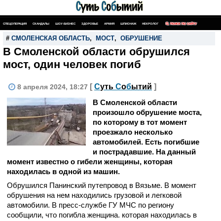
СПЕЦОПЕРАЦИЯ
СКАНДАЛЫ
ШОУ-БИЗНЕС
ЗДОРОВЬЕ
АРМИЯ
ШПИОНАЖ
НЕКРОЛОГ
ПОИСК ПО САЙТУ
#
СМОЛЕНСКАЯ ОБЛАСТЬ
,
МОСТ
,
ОБРУШЕНИЕ
В Смоленской области обрушился
мост, один человек погиб
[
С
уть
С
о
б
ытий
]
8 апреля 2024, 18:27
В Смоленской области
произошло обрушение моста,
по которому в тот момент
проезжало несколько
автомобилей. Есть погибшие
и пострадавшие. На данный
момент известно о гибели женщины, которая
находилась в одной из машин.
Обрушился Панинский путепровод в Вязьме. В момент
обрушения на нем находились грузовой и легковой
автомобили. В пресс-службе ГУ МЧС по региону
сообщили, что погибла женщина. которая находилась в