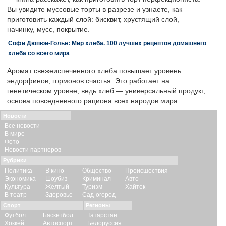
Вы увидите муссовые торты в разрезе и узнаете, как
приготовить каждый слой: бисквит, хрустящий слой,
начинку, мусс, покрытие.
Софи Дюпюи-Голье: Мир хлеба. 100 лучших рецептов домашнего
хлеба со всего мира
Аромат свежеиспеченного хлеба повышает уровень
эндорфинов, гормонов счастья. Это работает на
генетическом уровне, ведь хлеб — универсальный продукт,
основа повседневного рациона всех народов мира.
Новости
Все новости
В мире
Фото
Новости партнеров
Рубрики
Политика
В кино
Общество
Происшествия
Экономика
Шоубиз
Криминал
Авто
Культура
Желтый
Туризм
Хайтек
В театр
Здоровье
Сад-огород
Спорт
Регионы
Футбол
Баскетбол
Татарстан
Хоккей
Автоспорт
Белоруссия