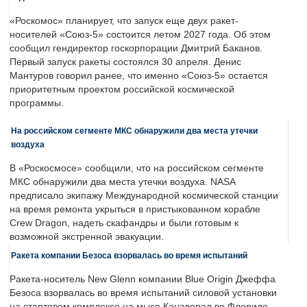
«Роскомос» планирует, что запуск еще двух ракет-
носителей «Союз-5» состоится летом 2027 года. Об этом
сообщил гендиректор госкорпорации Дмитрий Баканов.
Первый запуск ракеты состоялся 30 апреля. Денис
Мантуров говорил ранее, что именно «Союз-5» остается
приоритетным проектом российской космической
программы.
На российском сегменте МКС обнаружили два места утечки
воздуха
В «Роскосмосе» сообщили, что на российском сегменте
МКС обнаружили два места утечки воздуха. NASA
предписало экипажу Международной космической станции
на время ремонта укрыться в пристыкованном корабле
Crew Dragon, надеть скафандры и были готовым к
возможной экстренной эвакуации.
Ракета компании Безоса взорвалась во время испытаний
Ракета-носитель New Glenn компании Blue Origin Джеффа
Безоса взорвалась во время испытаний силовой установки
на стартовом комплексе на мысе Канаверал во Флориде.