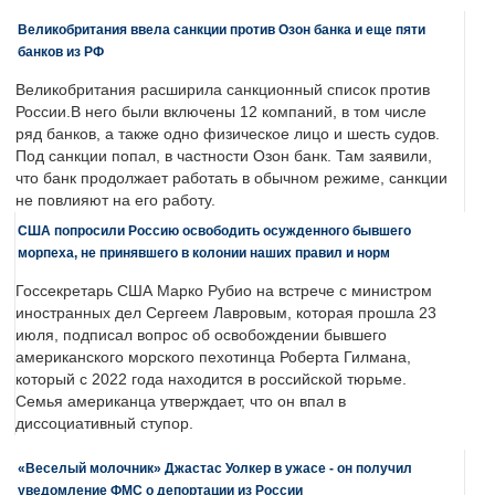
Великобритания ввела санкции против Озон банка и еще пяти
банков из РФ
Великобритания расширила санкционный список против
России.В него были включены 12 компаний, в том числе
ряд банков, а также одно физическое лицо и шесть судов.
Под санкции попал, в частности Озон банк. Там заявили,
что банк продолжает работать в обычном режиме, санкции
не повлияют на его работу.
США попросили Россию освободить осужденного бывшего
морпеха, не принявшего в колонии наших правил и норм
Госсекретарь США Марко Рубио на встрече с министром
иностранных дел Сергеем Лавровым, которая прошла 23
июля, подписал вопрос об освобождении бывшего
американского морского пехотинца Роберта Гилмана,
который с 2022 года находится в российской тюрьме.
Семья американца утверждает, что он впал в
диссоциативный ступор.
«Веселый молочник» Джастас Уолкер в ужасе - он получил
уведомление ФМС о депортации из России