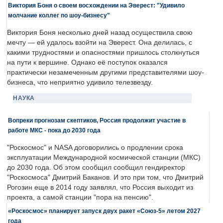
Виктория Боня о своем восхождении на Эверест: "Удивило
молчание коллег по шоу-бизнесу"
Виктория Боня несколько дней назад осуществила свою
мечту — ей удалось взойти на Эверест. Она делилась, с
какими трудностями и опасностями пришлось столкнуться
на пути к вершине. Однако её поступок оказался
практически незамеченным другими представителями шоу-
бизнеса, что неприятно удивило телезвезду.
НАУКА
Вопреки прогнозам скептиков, Россия продолжит участие в
работе МКС - пока до 2030 года
"Роскосмос" и NASA договорились о продлении срока
эксплуатации Международной космической станции (МКС)
до 2030 года. Об этом сообщил сообщил гендиректор
"Роскосмоса" Дмитрий Баканов. И это при том, что Дмитрий
Рогозин еще в 2014 году заявлял, что Россия выходит из
проекта, а самой станции "пора на пенсию".
«Роскосмос» планирует запуск двух ракет «Союз-5» летом 2027
года