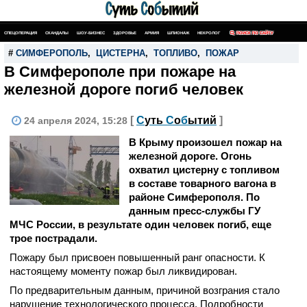
СПЕЦОПЕРАЦИЯ
СКАНДАЛЫ
ШОУ-БИЗНЕС
ЗДОРОВЬЕ
АРМИЯ
ШПИОНАЖ
НЕКРОЛОГ
ПОИСК ПО САЙТУ
#
СИМФЕРОПОЛЬ
,
ЦИСТЕРНА
,
ТОПЛИВО
,
ПОЖАР
В Симферополе при пожаре на
железной дороге погиб человек
[
С
уть
С
о
б
ытий
]
24 апреля 2024, 15:28
В Крыму произошел пожар на
железной дороге. Огонь
охватил цистерну с топливом
в составе товарного вагона в
районе Симферополя. По
данным пресс-службы ГУ
МЧС России, в результате один человек погиб, еще
трое пострадали.
Пожару был присвоен повышенный ранг опасности. К
настоящему моменту пожар был ликвидирован.
По предварительным данным, причиной возграния стало
нарушение технологического процесса. Подробности