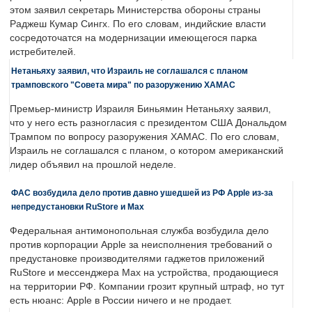
этом заявил секретарь Министерства обороны страны
Раджеш Кумар Сингх. По его словам, индийские власти
сосредоточатся на модернизации имеющегося парка
истребителей.
Нетаньяху заявил, что Израиль не соглашался с планом
трамповского "Совета мира" по разоружению ХАМАС
Премьер-министр Израиля Биньямин Нетаньяху заявил,
что у него есть разногласия с президентом США Дональдом
Трампом по вопросу разоружения ХАМАС. По его словам,
Израиль не соглашался с планом, о котором американский
лидер объявил на прошлой неделе.
ФАС возбудила дело против давно ушедшей из РФ Apple из-за
непредустановки RuStore и Max
Федеральная антимонопольная служба возбудила дело
против корпорации Apple за неисполнения требований о
предустановке производителями гаджетов приложений
RuStore и мессенджера Max на устройства, продающиеся
на территории РФ. Компании грозит крупный штраф, но тут
есть нюанс: Apple в России ничего и не продает.