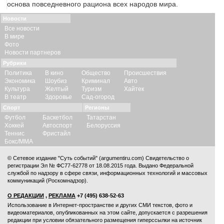
основа повседневного рациона всех народов мира.
Новости
Все новости
В мире
Фото
Новости партнеров
Рубрики
Политика
В кино
Общество
Происшествия
Экономика
Шоубиз
Криминал
Авто
Культура
Желтый
Туризм
Хайтек
В театр
Здоровье
Сад-огород
Спорт
Регионы
Футбол
Баскетбол
Татарстан
Хоккей
Автоспорт
Белоруссия
Теннис
Фристайл
Бокс/ММА
© Сетевое издание "Суть событий" (argumentiru.com) Свидетельство о
регистрации Эл № ФС77-62778 от 18.08.2015 года. Выдано Федеральной
службой по надзору в сфере связи, информационных технологий и массовых
коммуникаций (Роскомнадзор).
О РЕДАКЦИИ
,
РЕКЛАМА
+7 (495) 638-52-63
Использование в Интернет-пространстве и других СМИ текстов, фото и
видеоматериалов, опубликованных на этом сайте, допускается с
разрешения
редакции
при условии обязательного размещения гиперссылки на источник