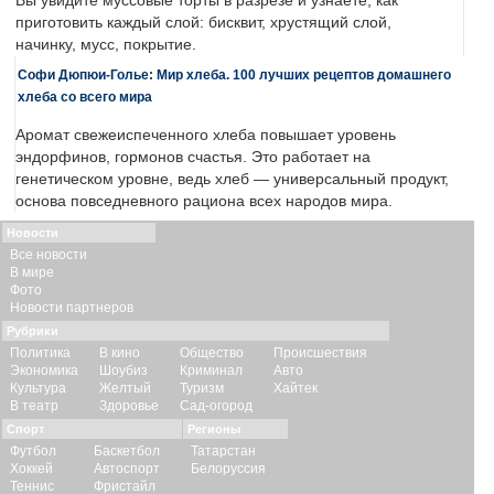
Вы увидите муссовые торты в разрезе и узнаете, как
приготовить каждый слой: бисквит, хрустящий слой,
начинку, мусс, покрытие.
Софи Дюпюи-Голье: Мир хлеба. 100 лучших рецептов домашнего
хлеба со всего мира
Аромат свежеиспеченного хлеба повышает уровень
эндорфинов, гормонов счастья. Это работает на
генетическом уровне, ведь хлеб — универсальный продукт,
основа повседневного рациона всех народов мира.
Новости
Все новости
В мире
Фото
Новости партнеров
Рубрики
Политика
В кино
Общество
Происшествия
Экономика
Шоубиз
Криминал
Авто
Культура
Желтый
Туризм
Хайтек
В театр
Здоровье
Сад-огород
Спорт
Регионы
Футбол
Баскетбол
Татарстан
Хоккей
Автоспорт
Белоруссия
Теннис
Фристайл