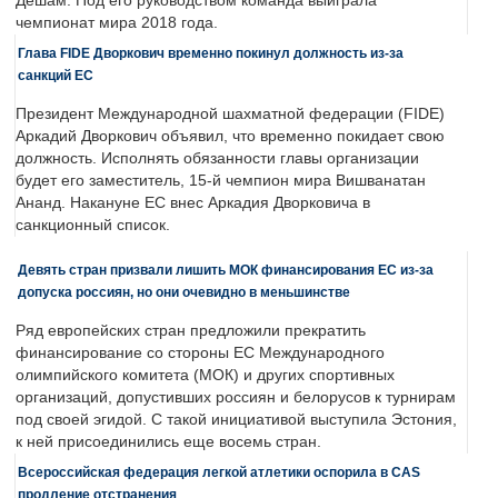
Дешам. Под его руководством команда выиграла
чемпионат мира 2018 года.
Глава FIDE Дворкович временно покинул должность из-за
санкций ЕС
Президент Международной шахматной федерации (FIDE)
Аркадий Дворкович объявил, что временно покидает свою
должность. Исполнять обязанности главы организации
будет его заместитель, 15-й чемпион мира Вишванатан
Ананд. Накануне ЕС внес Аркадия Дворковича в
санкционный список.
Девять стран призвали лишить МОК финансирования ЕС из-за
допуска россиян, но они очевидно в меньшинстве
Ряд европейских стран предложили прекратить
финансирование со стороны ЕС Международного
олимпийского комитета (МОК) и других спортивных
организаций, допустивших россиян и белорусов к турнирам
под своей эгидой. С такой инициативой выступила Эстония,
к ней присоединились еще восемь стран.
Всероссийская федерация легкой атлетики оспорила в CAS
продление отстранения