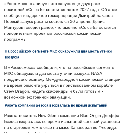
«Роскомос» планирует, что запуск еще двух ракет-
носителей «Союз-5» состоится летом 2027 года. Об этом
сообщил гендиректор госкорпорации Дмитрий Баканов.
Первый запуск ракеты состоялся 30 апреля. Денис
Мантуров говорил ранее, что именно «Союз-5» остается
приоритетным проектом российской космической
программы.
На российском сегменте МКС обнаружили два места утечки
воздуха
В «Роскосмосе» сообщили, что на российском сегменте
МКС обнаружили два места утечки воздуха. NASA
предписало экипажу Международной космической станции
на время ремонта укрыться в пристыкованном корабле
Crew Dragon, надеть скафандры и были готовым к
возможной экстренной эвакуации.
Ракета компании Безоса взорвалась во время испытаний
Ракета-носитель New Glenn компании Blue Origin Джеффа
Безоса взорвалась во время испытаний силовой установки
на стартовом комплексе на мысе Канаверал во Флориде.