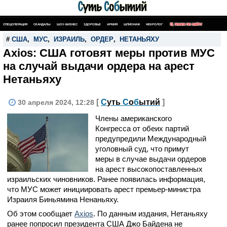
СПЕЦОПЕРАЦИЯ
СКАНДАЛЫ
ШОУ-БИЗНЕС
ЗДОРОВЬЕ
АРМИЯ
ШПИОНАЖ
НЕКРОЛОГ
ПОИСК ПО САЙТУ
#
США
,
МУС
,
ИЗРАИЛЬ
,
ОРДЕР
,
НЕТАНЬЯХУ
Axios: США готовят меры против МУС
на случай выдачи ордера на арест
Нетаньяху
[
С
уть
С
о
б
ытий
]
30 апреля 2024, 12:28
Члены американского
Конгресса от обеих партий
предупредили Международный
уголовный суд, что примут
меры в случае выдачи ордеров
на арест высокопоставленных
израильских чиновников. Ранее появилась информация,
что МУС может инициировать арест премьер-министра
Израиля Биньямина Ненаньяху.
Об этом сообщает
Axios
. По данным издания, Нетаньяху
ранее попросил президента США Джо Байдена не