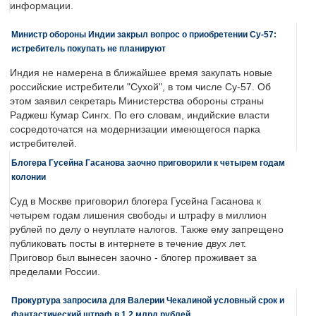
информации.
Министр обороны Индии закрыл вопрос о приобретении Су-57:
истребитель покупать не планируют
Индия не намерена в ближайшее время закупать новые
российские истребители "Сухой", в том числе Су-57. Об
этом заявил секретарь Министерства обороны страны
Раджеш Кумар Сингх. По его словам, индийские власти
сосредоточатся на модернизации имеющегося парка
истребителей.
Блогера Гусейна Гасанова заочно приговорили к четырем годам
колонии
Суд в Москве приговорил блогера Гусейна Гасанова к
четырем годам лишения свободы и штрафу в миллион
рублей по делу о неуплате налогов. Также ему запрещено
публиковать посты в интернете в течение двух лет.
Приговор был вынесен заочно - блогер проживает за
пределами России.
Прокуртура запросила для Валерии Чекалиной условный срок и
фантастический штраф в 1,2 млрд рублей