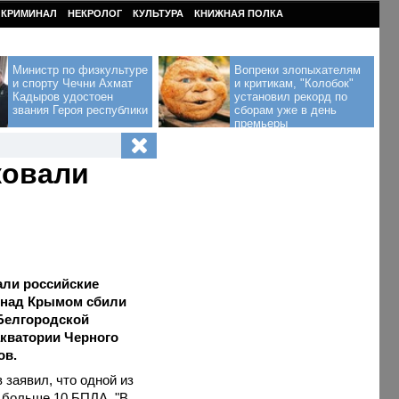
КРИМИНАЛ
НЕКРОЛОГ
КУЛЬТУРА
КНИЖНАЯ ПОЛКА
Министр по физкультуре
Вопреки злопыхателям
и спорту Чечни Ахмат
и критикам, "Колобок"
Кадыров удостоен
установил рекорд по
звания Героя республики
сборам уже в день
премьеры
ковали
али российские
 над Крымом сбили
 Белгородской
 акватории Черного
ов.
 заявил, что одной из
и больше 10 БПЛА. "В