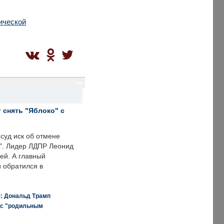
ической
sm
 снять "Яблоко" с
суд иск об отмене
о". Лидер ЛДПР Леонид
ей. А главный
и обратился в
я: Дональд Трамп
 с "родильным