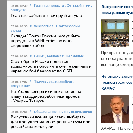
#
Главныеновости
, Сутьсобытий
,
05.08 18:39
Выпускники все 
5августа
иностранные вуз
Главные события к вечеру 5 августа
#
Wildberries
, ПочтаРоссии
,
05.08 18:38
склад
Склады "Почты России" могут быть
переданы в Wildberries вместо
сгоревших хабов
Приоритет отда
#
банки
, банкомат
, наличные
05.08 18:03
кто поступает п
С октября в России появится
все чаще смотря
возможность пополнять счет наличными
через любой банкомат по СБП
Нетаньяху заявил
#
Ткачук
, екатеринбург
,
05.08 17:07
планом трамповс
покушение
ХАМАС
На Урале совершили покушение на
главу завода-разработчика дронов
«Упырь» Ткачука
#
образование
, вузы
, выпускники
05.08 16:51
Выпускники все чаще стали выбирать
для поступления иностранные вузы или
российские колледжи
ХАМАС. По его 