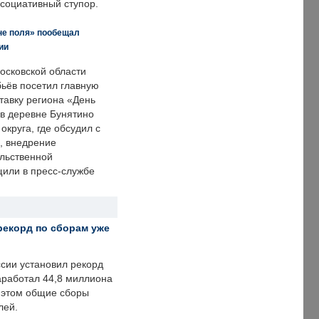
ссоциативный ступор.
не поля» пообещал
ии
осковской области
ьёв посетил главную
тавку региона «День
 в деревне Бунятино
округа, где обсудил с
, внедрение
ольственной
щили в пресс-службе
рекорд по сборам уже
ссии установил рекорд
заработал 44,8 миллиона
и этом общие сборы
лей.