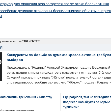
ервуар для хранения газа загорелся после атаки беспилотника
оссийских регионах атакованы беспилотниками объекты энергет
ы
у и отправьте по
CTRL+ENTER
НЯ
Конкуренты по борьбе за думские кресла активно требуют
выборов
Председатель "Родины" Алексей Журавлев подал в Верховный 
регистрации списка кандидатов в парламент от партии "Яблок
Слуцкий призвал признать "Яблоко" нежелательной организаци
справедливорос вообще заявил, что "Яблоко" продает Родину 
ил снизить требования к качеству
Где родился, там не пригодилс
подписал новый указ по борьбе
туризмом"
Минтранс предложил