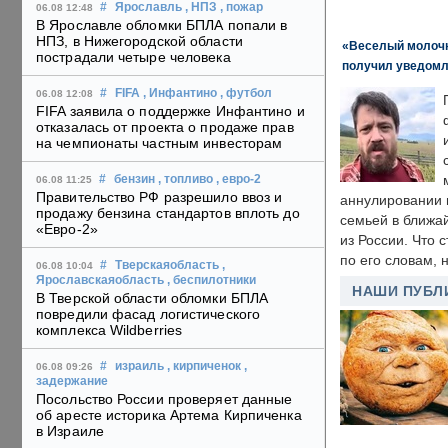
#
Ярославль
, НПЗ
, пожар
06.08 12:48
В Ярославле обломки БПЛА попали в
НПЗ, в Нижегородской области
«Веселый молочни
пострадали четыре человека
получил уведомл
#
FIFA
, Инфантино
, футбол
06.08 12:08
FIFA заявила о поддержке Инфантино и
отказалась от проекта о продаже прав
на чемпионаты частным инвесторам
#
бензин
, топливо
, евро-2
06.08 11:25
Правительство РФ разрешило ввоз и
аннулировании в
продажу бензина стандартов вплоть до
семьей в ближа
«Евро-2»
из России. Что 
по его словам, н
#
Тверскаяобласть
,
06.08 10:04
Ярославскаяобласть
, беспилотники
НАШИ ПУБЛ
В Тверской области обломки БПЛА
повредили фасад логистического
комплекса Wildberries
#
израиль
, кирпиченок
,
06.08 09:26
задержание
Посольство России проверяет данные
об аресте историка Артема Кирпиченка
в Израиле