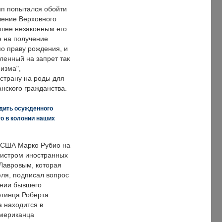
п попытался обойти
ение Верховного
вшее незаконным его
е на получение
по праву рождения, и
ленный на запрет так
изма",
страну на роды для
нского гражданства.
дить осужденного
о в колонии наших
 США Марко Рубио на
нистром иностранных
Лавровым, которая
ля, подписал вопрос
нии бывшего
отинца Роберта
а находится в
американца