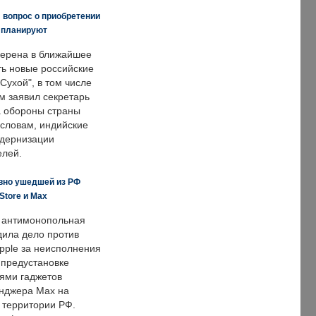
 вопрос о приобретении
е планируют
ерена в ближайшее
ть новые российские
Сухой", в том числе
м заявил секретарь
 обороны страны
 словам, индийские
одернизации
елей.
вно ушедшей из РФ
Store и Max
 антимонопольная
дила дело против
pple за неисполнения
 предустановке
ями гаджетов
енджера Max на
 территории РФ.