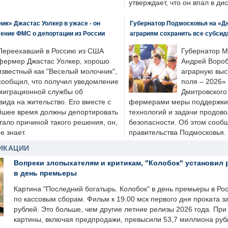
утверждает, что он впал в ди
к» Джастас Уолкер в ужасе - он
Губернатор Подмосковья на «Д
ение ФМС о депортации из России
аграриям сохранить все субсид
Переехавший в Россию из США
Губернатор М
фермер Джастас Уолкер, хорошо
Андрей Вороб
известный как "Веселый молочник",
аграрную выс
сообщил, что получил уведомление
поля – 2026»
миграционной службы об
Дмитровского 
ида на жительство. Его вместе с
фермерами меры поддержки
йшее время должны депортировать
технологий и задачи продов
стало причиной такого решения, он,
безопасности. Об этом сооб
е знает.
правительства Подмосковья.
ИКАЦИИ
Вопреки злопыхателям и критикам, "Колобок" установил 
в день премьеры
Картина "Последний богатырь. Колобок" в день премьеры в Ро
по кассовым сборам. Фильм к 19.00 мск первого дня проката 
рублей. Это больше, чем другие летние релизы 2026 года. Пр
картины, включая предпродажи, превысили 53,7 миллиона руб