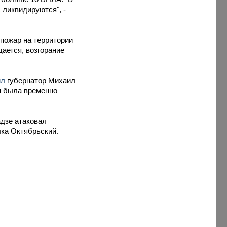
 ликвидируются", -
 пожар на территории
ается, возгорание
ил
губернатор Михаил
ем была временно
адзе атаковал
лка Октябрьский.