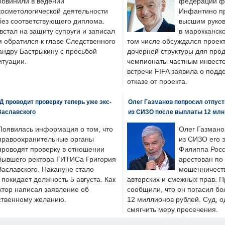
обвинили в ведении
федерации фу
косметологической деятельности
Инфантино пр
без соответствующего диплома.
высшим руков
стал на защиту супруги и записал
в марокканско
м обратился к главе Следственного
том числе обсуждался проек
андру Бастрыкину с просьбой
дочерней структуры для про
итуации.
чемпионаты частным инвесто
встречи FIFA заявила о под
отказе от проекта.
 проводит проверку теперь уже экс-
Олег Газманов попросил отпуст
Заславского
из СИЗО после выплаты 12 млн
Появилась информация о том, что
Олег Газмано
правоохранительные органы
из СИЗО его 
проводят проверку в отношении
Филиппа Росс
бывшего ректора ГИТИСа Григория
арестован по
Заславского. Накануне стало
мошенничеств
н покидает должность 5 августа. Как
авторских и смежных прав. П
ктор написал заявление об
сообщили, что он погасил бо
бственному желанию.
12 миллионов рублей. Суд, о
смягчить меру пресечения.