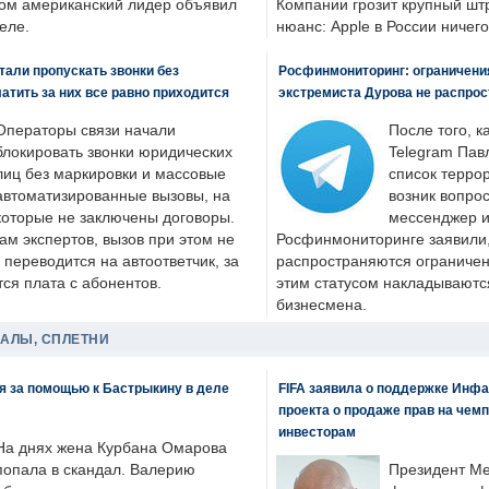
ром американский лидер объявил
Компании грозит крупный штр
еле.
нюанс: Apple в России ничего
али пропускать звонки без
Росфинмониторинг: ограничения
латить за них все равно приходится
экстремиста Дурова не распрос
Операторы связи начали
После того, к
блокировать звонки юридических
Telegram Пав
лиц без маркировки и массовые
список террор
автоматизированные вызовы, на
возник вопрос
которые не заключены договоры.
мессенджер и
ам экспертов, вызов при этом не
Росфинмониторинге заявили, 
 переводится на автоответчик, за
распространяются ограничени
ся плата с абонентов.
этим статусом накладываютс
бизнесмена.
ДАЛЫ, СПЛЕТНИ
я за помощью к Бастрыкину в деле
FIFA заявила о поддержке Инфа
проекта о продаже прав на чем
инвесторам
На днях жена Курбана Омарова
попала в скандал. Валерию
Президент М