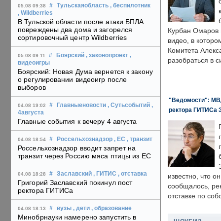
#
Тульскаяобласть
, беспилотник
05.08 09:38
, Wildberries
В Тульской области после атаки БПЛА
повреждены два дома и загорелся
Курбан Омаров в
сортировочный центр Wildberries
видео, в которо
Комитета Алекс
#
Боярский
, законопроект
,
05.08 09:11
разобраться в с
видеоигры
Боярский: Новая Дума вернется к закону
о регулировании видеоигр после
выборов
"Ведомости": МВД
#
Главныеновости
, Сутьсобытий
,
04.08 19:02
ректора ГИТИСа 
4августа
Главные события к вечеру 4 августа
#
Россельхознадзор
, ЕС
, транзит
04.08 18:54
Россельхознадзор вводит запрет на
транзит через Россию мяса птицы из ЕС
#
Заславский
, ГИТИС
, отставка
04.08 18:28
известно, что о
Григорий Заславский покинул пост
сообщалось, ре
ректора ГИТИСа
отставке по со
#
вузы
, дети
, образование
04.08 18:13
Минобрнауки намерено запустить в