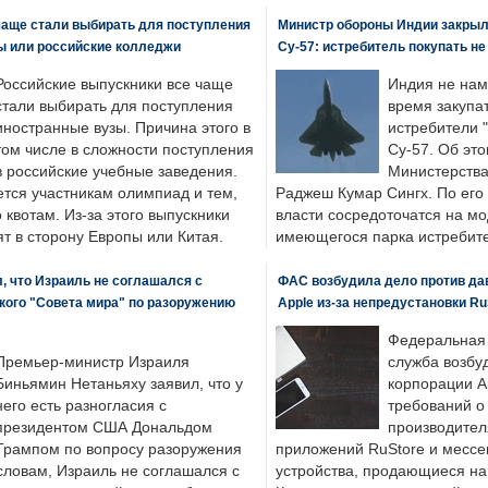
чаще стали выбирать для поступления
Министр обороны Индии закрыл
ы или российские колледжи
Су-57: истребитель покупать н
Российские выпускники все чаще
Индия не нам
стали выбирать для поступления
время закупа
иностранные вузы. Причина этого в
истребители "
том числе в сложности поступления
Су-57. Об это
в российские учебные заведения.
Министерства
ется участникам олимпиад и тем,
Раджеш Кумар Сингх. По его
о квотам. Из-за этого выпускники
власти сосредоточатся на м
т в сторону Европы или Китая.
имеющегося парка истребит
, что Израиль не соглашался с
ФАС возбудила дело против да
кого "Совета мира" по разоружению
Apple из-за непредустановки Ru
Федеральная
Премьер-министр Израиля
служба возбу
Биньямин Нетаньяху заявил, что у
корпорации A
него есть разногласия с
требований о
президентом США Дональдом
производител
Трампом по вопросу разоружения
приложений RuStore и месс
словам, Израиль не соглашался с
устройства, продающиеся на