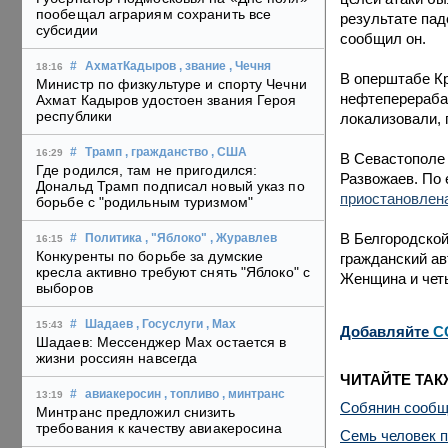
пообещал аграриям сохранить все
результате пад
субсидии
сообщил он.
#
АхматКадыров
, звание
, Чечня
18:16
В оперштабе К
Министр по физкультуре и спорту Чечни
нефтеперерабат
Ахмат Кадыров удостоен звания Героя
республики
локализовали, 
#
Трамп
, гражданство
, США
16:29
В Севастополе
Где родился, там не пригодился:
Развожаев. По 
Дональд Трамп подписал новый указ по
приостановлен
борьбе с "родильным туризмом"
В Белгородской
#
Политика
, "Яблоко"
, Журавлев
16:15
Конкуренты по борьбе за думские
гражданский ав
кресла активно требуют снять "Яблоко" с
Женщина и чет
выборов
#
Шадаев
, Госуслуги
, Max
15:43
Добавляйте
C
Шадаев: Мессенджер Max остается в
жизни россиян навсегда
ЧИТАЙТЕ ТАК
#
авиакеросин
, топливо
, минтранс
13:19
Собянин сообщи
Минтранс предложил снизить
требования к качеству авиакеросина
Семь человек п