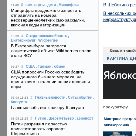
В Шебекино рез
#
сим-карты
, дети
, Минцифры
11:49
Минцифры предложило запретить
В нескольких р
отправлять на номера
инфраструктур
несовершеннолетних смс-рассылки,
включая коды авторизации
#
Свердловскаяобласть
,
10:39
Екатеринбург
, Wildberries
В Екатеринбурге загорелся
логистический объект Wildberries после
54
Выделите ошибк
атаки ВСУ
КАРТИНА Д
#
США
, Гилман
, обмен
09:27
США попросили Россию освободить
осужденного бывшего морпеха, не
принявшего в колонии наших правил и
норм
#
Главныеновости
, Сутьсобытий
,
06.08 18:33
6августа
прокуратуру.
Главные события к вечеру 6 августа
#
Путин
, Шереметьево
, аэропорт
Минтранс предлож
06.08 18:25
Путин разрешил полностью
авиакеросина
приватизировать аэропорт
Шереметьево