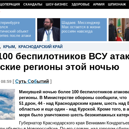
ЦОПЕРАЦИЯ
СКАНДАЛЫ
ШОУ-БИЗНЕС
ЗДОРОВЬЕ
АРМИЯ
ШПИОНАЖ
У
теринбурге
Шадаев: Мессенджер
елся
Max остается в жизни
тический объект
россиян навсегда
erries после атаки
,
КРЫМ
,
КРАСНОДАРСКИЙ КРАЙ
100 беспилотников ВСУ ата
ские регионы этой ночью
[
С
уть
С
о
б
ытий
]
, 08:59
Минувшей ночью более 100 беспилотников атаков
регионы. В Министерстве обороны сообщили, что
51 дрон, 44 - над Краснодарским краем, шесть над
областью и еще один - над Курской. Кроме того, в
моря было уничтожено шесть безэкипажных катер
Губернатор Краснодарского края Вениамин Кондратьев
ли объекты в Новороссийске. По его словам, над городом сбил