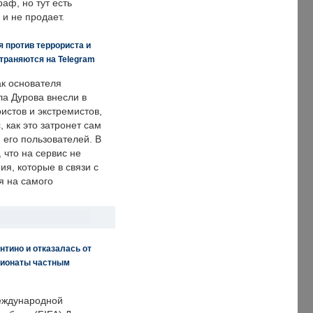
аф, но тут есть
 и не продает.
 против террориста и
траняются на Telegram
ак основателя
ла Дурова внесли в
истов и экстремистов,
, как это затронет сам
 его пользователей. В
что на сервис не
я, которые в связи с
я на самого
нтино и отказалась от
пионаты частным
еждународной