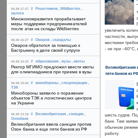
#
Решетников
, Wildberries
,
06.08 17:27
налоги
Минэкономразвития прорабатывает
меры поддержки предпринимателей
после атак на склады Wildberries
увеличить колич
частности, выпу
#
Омаров
, скандалы
06.08 16:27
жесткими требо
Омаров обратился за помощью к
- не при –60°C,
Бастрыкину в деле своей супруги
#
образование
, вузы
, квоты
06.08 15:33
Ректор МГИМО предложил ввести квоты
Великобритания в
для олимпиадников при приеме в вузы
пяти банков из Р
#
минобороны
, спецоперация
,
06.08 15:04
ТЭК
Минобороны заявило о поражении
объектов ТЭК и логистических центров
на Украине
#
Великобритания
, санкции
,
06.08 13:18
шесть судов. По
Озонбанк
банк. Там заяви
Великобритания ввела санкции против
обычном режиме
Озон банка и еще пяти банков из РФ
работу.