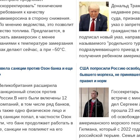
"скорректировать" технические
Дональд Трам
требования к качеству
недавнее реш
авиакеросина в сторону снижения.
суда, призна
По мнению ведомства, это позволит
указ о запрет
ество топлива. Предлагается, в
гражданства 
скать авиакеросин с менее
подписал новый указ, направ
ваниями к температуре замерзания
называемого "родильного тур
 как делают сейчас, а при –50°C.
подразумевающего приезд в 
получения ребенком америка
вела санкции против Озон банка и еще
США попросили Россию освобо
Ф
бывшего морпеха, не принявшег
правил и норм
Великобритания расширила
санкционный список против
Госсекретарь
России.В него были включены 12
встрече с ми
компаний, в том числе ряд банков,
дел Сергеем 
а также одно физическое лицо и
прошла 23 ию
д санкции попал, в частности Озон
об освобожде
ли, что банк продолжает работать в
американского морского пех
, санкции не повлияют на его
Гилмана, который с 2022 год
российской тюрьме. Семья 