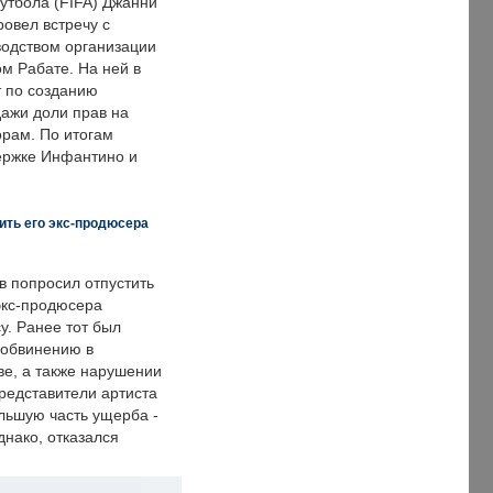
тбола (FIFA) Джанни
овел встречу с
одством организации
м Рабате. На ней в
т по созданию
дажи доли прав на
рам. По итогам
держке Инфантино и
ить его экс-продюсера
в попросил отпустить
экс-продюсера
у. Ранее тот был
 обвинению в
е, а также нарушении
редставители артиста
льшую часть ущерба -
днако, отказался