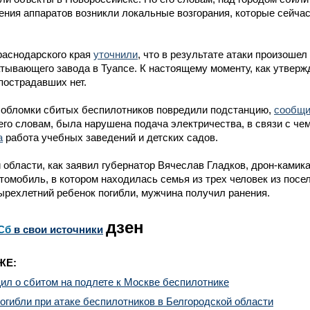
ения аппаратов возникли локальные возгорания, которые сейчас
раснодарского края
уточнили
, что в результате атаки произошел
ывающего завода в Туапсе. К настоящему моменту, как утвержд
пострадавших нет.
 обломки сбитых беспилотников повредили подстанцию,
сообщ
его словам, была нарушена подача электричества, в связи с ч
а
работа учебных заведений и детских садов.
 области, как заявил губернатор Вячеслав Гладков, дрон-камик
томобиль, в котором находилась семья из трех человек из посе
ырехлетний ребенок погибли, мужчина получил ранения.
дзен
Сб
в свои источники
ЖЕ:
л о сбитом на подлете к Москве беспилотнике
огибли при атаке беспилотников в Белгородской области