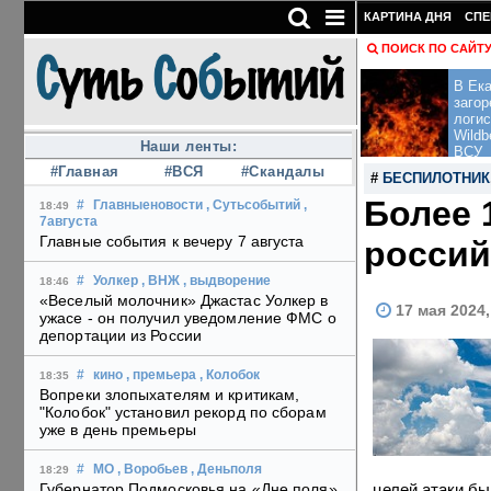
КАРТИНА ДНЯ
СПЕ
ПОИСК ПО САЙТ
В Ека
загор
логис
Wildb
Наши ленты:
ВСУ
#Главная
#ВСЯ
#Скандалы
#
БЕСПИЛОТНИК
Более 
#
Главныеновости
, Сутьсобытий
,
18:49
7августа
Главные события к вечеру 7 августа
россий
#
Уолкер
, ВНЖ
, выдворение
18:46
«Веселый молочник» Джастас Уолкер в
17 мая 2024
ужасе - он получил уведомление ФМС о
депортации из России
#
кино
, премьера
, Колобок
18:35
Вопреки злопыхателям и критикам,
"Колобок" установил рекорд по сборам
уже в день премьеры
#
МО
, Воробьев
, Деньполя
18:29
целей атаки бы
Губернатор Подмосковья на «Дне поля»