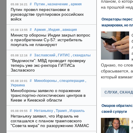
планом, о кото
#
Путин
, назначение
, армия
05.08 16:21
на прошлой нед
Путин провел перестановки в
руководстве группировок российских
войск
Операторы перест
маркировки, но п
#
Армия
, Индия
, авиация
05.08 13:55
Министр обороны Индии закрыл вопрос
о приобретении Су-57: истребитель
покупать не планируют
#
Заславский
, ГИТИС
, скандалы
05.08 12:16
"Ведомости": МВД проводит проверку
Однако, по слов
теперь уже экс-ректора ГИТИСа
Заславского
сбрасывается, а
который взимает
#
Минобороны
, спецоперация
,
05.08 10:01
Украина
Минобороны заявило о поражении
СЛУХИ, СКАН
транспортно-логистических центров в
Киеве и Киевской области
Омаров обратилс
#
Нетаньяху
, Трамп
, Израиль
05.08 09:55
своей супруги
Нетаньяху заявил, что Израиль не
соглашался с планом трамповского
"Совета мира" по разоружению ХАМАС