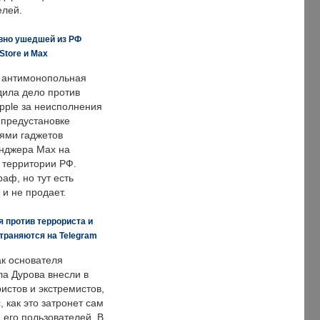
елей.
вно ушедшей из РФ
Store и Max
 антимонопольная
дила дело против
pple за неисполнения
 предустановке
ями гаджетов
енджера Max на
 территории РФ.
аф, но тут есть
 и не продает.
 против террориста и
траняются на Telegram
ак основателя
ла Дурова внесли в
истов и экстремистов,
, как это затронет сам
 его пользователей. В