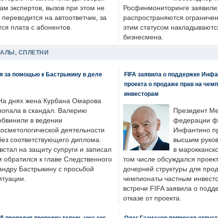
ам экспертов, вызов при этом не
Росфинмониторинге заявили, 
 переводится на автоответчик, за
распространяются ограничени
ся плата с абонентов.
этим статусом накладываютс
бизнесмена.
ДАЛЫ, СПЛЕТНИ
я за помощью к Бастрыкину в деле
FIFA заявила о поддержке Инфа
проекта о продаже прав на чем
инвесторам
На днях жена Курбана Омарова
попала в скандал. Валерию
Президент М
обвинили в ведении
федерации фу
косметологической деятельности
Инфантино пр
без соответствующего диплома.
высшим руков
стал на защиту супруги и записал
в марокканско
м обратился к главе Следственного
том числе обсуждался проек
андру Бастрыкину с просьбой
дочерней структуры для про
итуации.
чемпионаты частным инвесто
встречи FIFA заявила о под
отказе от проекта.
 проводит проверку теперь уже экс-
Олег Газманов попросил отпуст