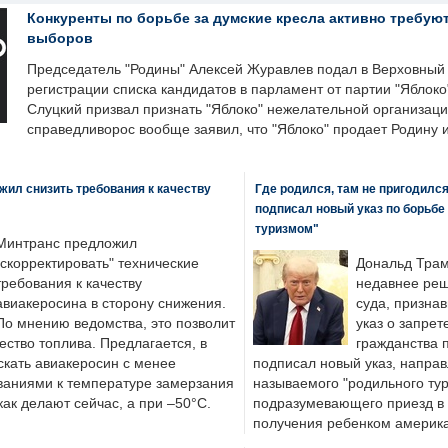
Конкуренты по борьбе за думские кресла активно требуют
выборов
Председатель "Родины" Алексей Журавлев подал в Верховный 
регистрации списка кандидатов в парламент от партии "Яблок
Слуцкий призвал признать "Яблоко" нежелательной организаци
справедливорос вообще заявил, что "Яблоко" продает Родину 
ил снизить требования к качеству
Где родился, там не пригодилс
подписал новый указ по борьбе
туризмом"
Минтранс предложил
"скорректировать" технические
Дональд Трам
требования к качеству
недавнее реш
авиакеросина в сторону снижения.
суда, призна
По мнению ведомства, это позволит
указ о запрет
ество топлива. Предлагается, в
гражданства 
скать авиакеросин с менее
подписал новый указ, направ
ваниями к температуре замерзания
называемого "родильного тур
 как делают сейчас, а при –50°C.
подразумевающего приезд в 
получения ребенком америка