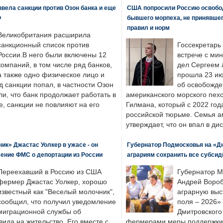
вела санкции против Озон банка и еще
США попросили Россию освобо
Ф
бывшего морпеха, не принявшег
правил и норм
Великобритания расширила
санкционный список против
Госсекретарь
России.В него были включены 12
встрече с ми
компаний, в том числе ряд банков,
дел Сергеем 
а также одно физическое лицо и
прошла 23 ию
д санкции попал, в частности Озон
об освобожде
ли, что банк продолжает работать в
американского морского пех
, санкции не повлияют на его
Гилмана, который с 2022 год
российской тюрьме. Семья 
утверждает, что он впал в ди
к» Джастас Уолкер в ужасе - он
Губернатор Подмосковья на «Д
ение ФМС о депортации из России
аграриям сохранить все субсид
Переехавший в Россию из США
Губернатор М
фермер Джастас Уолкер, хорошо
Андрей Вороб
известный как "Веселый молочник",
аграрную выс
сообщил, что получил уведомление
поля – 2026»
миграционной службы об
Дмитровского 
ида на жительство. Его вместе с
фермерами меры поддержки