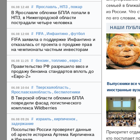
семьей в ближа
#
Ярославль
, НПЗ
, пожар
06.08 12:48
из России. Что 
В Ярославле обломки БПЛА попали в
НПЗ, в Нижегородской области
по его словам, н
пострадали четыре человека
НАШИ ПУБЛ
#
FIFA
, Инфантино
, футбол
06.08 12:08
FIFA заявила о поддержке Инфантино и
отказалась от проекта о продаже прав
на чемпионаты частным инвесторам
#
бензин
, топливо
, евро-2
06.08 11:25
Правительство РФ разрешило ввоз и
продажу бензина стандартов вплоть до
«Евро-2»
Выпускники все 
#
Тверскаяобласть
,
06.08 10:04
иностранные вуз
Ярославскаяобласть
, беспилотники
В Тверской области обломки БПЛА
повредили фасад логистического
комплекса Wildberries
#
израиль
, кирпиченок
,
06.08 09:26
задержание
Посольство России проверяет данные
Приоритет отда
об аресте историка Артема Кирпиченка
кто поступает п
в Израиле