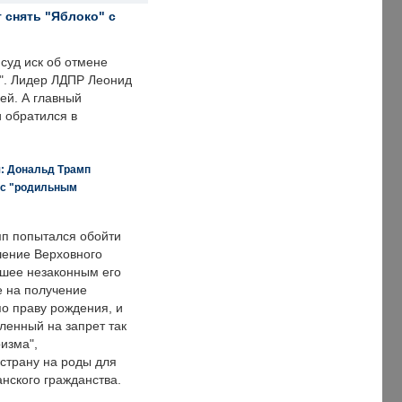
 снять "Яблоко" с
суд иск об отмене
о". Лидер ЛДПР Леонид
ей. А главный
и обратился в
я: Дональд Трамп
 с "родильным
п попытался обойти
ение Верховного
вшее незаконным его
е на получение
по праву рождения, и
ленный на запрет так
изма",
страну на роды для
нского гражданства.