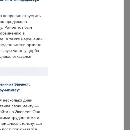
в попросил отпустить
экс-продюсера
у. Ранее тот был
 обвинению в
е, а также нарушении
редставители артиста
льшую часть ущерба -
днако, отказался
ении на Эверест:
оу-бизнесу"
я несколько дней
твила свою мечту —
ойти на Эверест. Она
акими трудностями и
пришлось столкнуться
ё поступок оказался