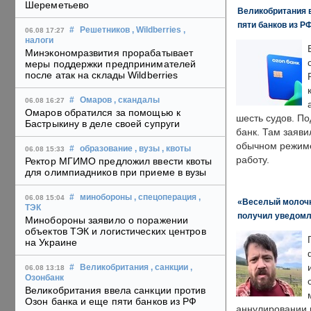
Шереметьево
Великобритания в
пяти банков из Р
#
Решетников
, Wildberries
,
06.08 17:27
налоги
Минэкономразвития прорабатывает
меры поддержки предпринимателей
после атак на склады Wildberries
#
Омаров
, скандалы
06.08 16:27
Омаров обратился за помощью к
шесть судов. По
Бастрыкину в деле своей супруги
банк. Там заяви
обычном режиме
#
образование
, вузы
, квоты
06.08 15:33
работу.
Ректор МГИМО предложил ввести квоты
для олимпиадников при приеме в вузы
#
минобороны
, спецоперация
,
06.08 15:04
«Веселый молочни
ТЭК
получил уведомл
Минобороны заявило о поражении
объектов ТЭК и логистических центров
на Украине
#
Великобритания
, санкции
,
06.08 13:18
Озонбанк
Великобритания ввела санкции против
Озон банка и еще пяти банков из РФ
аннулировании в