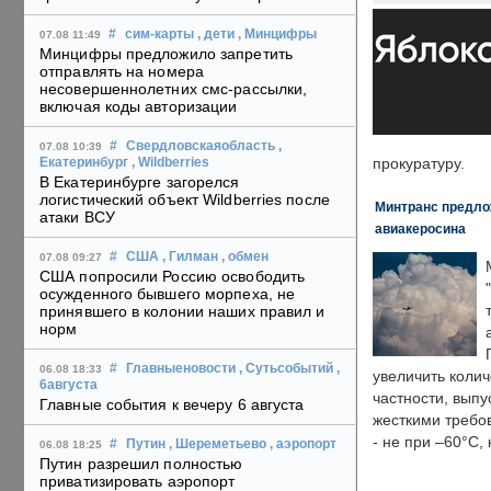
#
сим-карты
, дети
, Минцифры
07.08 11:49
Минцифры предложило запретить
отправлять на номера
несовершеннолетних смс-рассылки,
включая коды авторизации
#
Свердловскаяобласть
,
07.08 10:39
прокуратуру.
Екатеринбург
, Wildberries
В Екатеринбурге загорелся
логистический объект Wildberries после
Минтранс предлож
атаки ВСУ
авиакеросина
#
США
, Гилман
, обмен
07.08 09:27
США попросили Россию освободить
осужденного бывшего морпеха, не
принявшего в колонии наших правил и
норм
#
Главныеновости
, Сутьсобытий
,
06.08 18:33
увеличить колич
6августа
частности, выпу
Главные события к вечеру 6 августа
жесткими требо
- не при –60°C,
#
Путин
, Шереметьево
, аэропорт
06.08 18:25
Путин разрешил полностью
приватизировать аэропорт