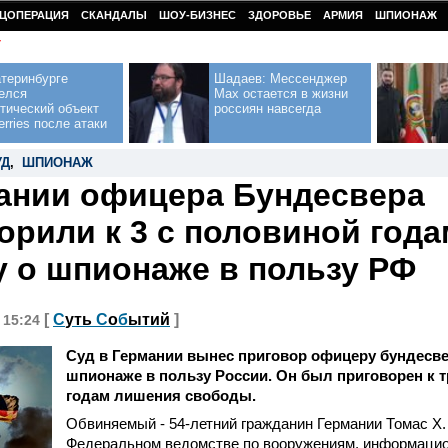
ЦОПЕРАЦИЯ
СКАНДАЛЫ
ШОУ-БИЗНЕС
ЗДОРОВЬЕ
АРМИЯ
ШПИОНАЖ
У
теринбурге
Шадаев: Мессенджер
елся
Max остается в жизни
тический объект
россиян навсегда
erries после атаки
УД
,
ШПИОНАЖ
ании офицера Бундесвера
орили к 3 с половиной год
у о шпионаже в пользу РФ
[
С
уть
С
о
б
ытий
]
, 15:24
Суд в Германии вынес приговор офицеру бундесве
шпионаже в пользу России. Он был приговорен к 
годам лишения свободы.
Обвиняемый - 54-летний гражданин Германии Томас Х.
Федеральном ведомстве по вооружениям, информацио