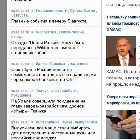
все чаще смотря
#
Главныеновости
, Сутьсобытий
,
05.08 18:39
5августа
Нетаньяху заявил
Главные события к вечеру 5 августа
планом трамповс
ХАМАС
#
Wildberries
, ПочтаРоссии
,
05.08 18:38
склад
Склады "Почты России" могут быть
переданы в Wildberries вместо
сгоревших хабов
#
банки
, банкомат
, наличные
05.08 18:03
С октября в России появится
ХАМАС. По его 
возможность пополнять счет наличными
планом, о кото
через любой банкомат по СБП
на прошлой нед
#
Ткачук
, екатеринбург
,
05.08 17:07
покушение
Операторы перест
На Урале совершили покушение на
маркировки, но п
главу завода-разработчика дронов
«Упырь» Ткачука
#
образование
, вузы
, выпускники
05.08 16:51
Выпускники все чаще стали выбирать
для поступления иностранные вузы или
российские колледжи