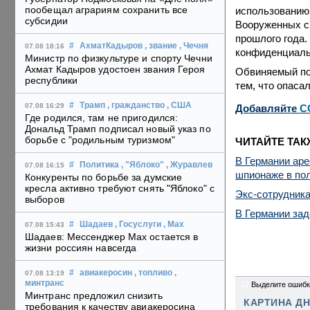
пообещал аграриям сохранить все
использованию 
субсидии
Вооруженных си
прошлого года.
#
АхматКадыров
, звание
, Чечня
07.08 18:16
конфиденциаль
Министр по физкультуре и спорту Чечни
Ахмат Кадыров удостоен звания Героя
Обвиняемый под
республики
тем, что опаса
#
Трамп
, гражданство
, США
07.08 16:29
Добавляйте
C
Где родился, там не пригодился:
Дональд Трамп подписал новый указ по
борьбе с "родильным туризмом"
ЧИТАЙТЕ ТАК
В Германии аре
#
Политика
, "Яблоко"
, Журавлев
07.08 16:15
шпионаже в по
Конкуренты по борьбе за думские
кресла активно требуют снять "Яблоко" с
Экс-сотрудника
выборов
В Германии зад
#
Шадаев
, Госуслуги
, Max
07.08 15:43
Шадаев: Мессенджер Max остается в
жизни россиян навсегда
#
авиакеросин
, топливо
,
07.08 13:19
минтранс
22
Выделите ошибк
Минтранс предложил снизить
КАРТИНА Д
требования к качеству авиакеросина