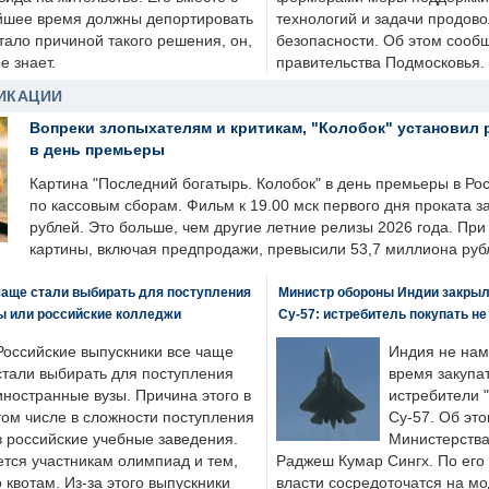
йшее время должны депортировать
технологий и задачи продов
стало причиной такого решения, он,
безопасности. Об этом сооб
е знает.
правительства Подмосковья.
ИКАЦИИ
Вопреки злопыхателям и критикам, "Колобок" установил 
в день премьеры
Картина "Последний богатырь. Колобок" в день премьеры в Ро
по кассовым сборам. Фильм к 19.00 мск первого дня проката 
рублей. Это больше, чем другие летние релизы 2026 года. Пр
картины, включая предпродажи, превысили 53,7 миллиона руб
чаще стали выбирать для поступления
Министр обороны Индии закрыл
ы или российские колледжи
Су-57: истребитель покупать н
Российские выпускники все чаще
Индия не нам
стали выбирать для поступления
время закупа
иностранные вузы. Причина этого в
истребители "
том числе в сложности поступления
Су-57. Об это
в российские учебные заведения.
Министерства
ется участникам олимпиад и тем,
Раджеш Кумар Сингх. По его
о квотам. Из-за этого выпускники
власти сосредоточатся на м