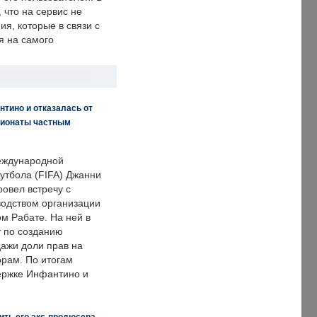
что на сервис не
я, которые в связи с
я на самого
нтино и отказалась от
пионаты частным
еждународной
тбола (FIFA) Джанни
овел встречу с
одством организации
м Рабате. На ней в
т по созданию
дажи доли прав на
рам. По итогам
держке Инфантино и
ить его экс-продюсера