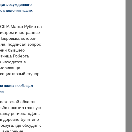
дить осужденного
о в колонии наших
 США Марко Рубио на
нистром иностранных
Лавровым, которая
ля, подписал вопрос
нии бывшего
отинца Роберта
а находится в
американца
ссоциативный ступор.
не поля» пообещал
ии
осковской области
ьёв посетил главную
тавку региона «День
 в деревне Бунятино
округа, где обсудил с
, внедрение