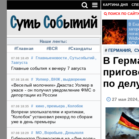
КАРТИНА ДНЯ
СПЕ
ПОИСК ПО САЙТ
В Ека
загор
логис
Wildb
Наши ленты:
ВСУ
#Главная
#ВСЯ
#Скандалы
#
ГЕРМАНИЯ
,
С
В Герм
#
Главныеновости
, Сутьсобытий
,
07.08 18:49
7августа
Главные события к вечеру 7 августа
пригов
#
Уолкер
, ВНЖ
, выдворение
по дел
07.08 18:46
«Веселый молочник» Джастас Уолкер в
ужасе - он получил уведомление ФМС о
депортации из России
27 мая 2024
#
кино
, премьера
, Колобок
07.08 18:35
Вопреки злопыхателям и критикам,
"Колобок" установил рекорд по сборам
уже в день премьеры
#
МО
, Воробьев
, Деньполя
07.08 18:29
Губернатор Подмосковья на «Дне поля»