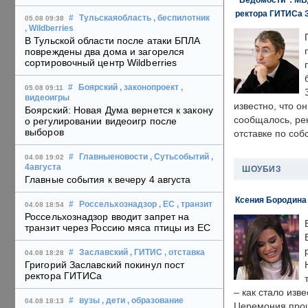
ректора ГИТИСа 
#
Тульскаяобласть
, беспилотник
05.08 09:38
, Wildberries
В Тульской области после атаки БПЛА
повреждены два дома и загорелся
сортировочный центр Wildberries
#
Боярский
, законопроект
,
05.08 09:11
видеоигры
известно, что о
Боярский: Новая Дума вернется к закону
сообщалось, ре
о регулировании видеоигр после
выборов
отставке по со
#
Главныеновости
, Сутьсобытий
,
04.08 19:02
4августа
ШОУБИЗ
Главные события к вечеру 4 августа
Ксения Бородина
#
Россельхознадзор
, ЕС
, транзит
04.08 18:54
Россельхознадзор вводит запрет на
транзит через Россию мяса птицы из ЕС
#
Заславский
, ГИТИС
, отставка
04.08 18:28
Григорий Заславский покинул пост
ректора ГИТИСа
– как стало изв
#
вузы
, дети
, образование
04.08 18:13
Церемония прошл