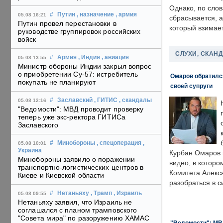
Однако, по слов
#
Путин
, назначение
, армия
05.08 16:21
сбрасывается, а
Путин провел перестановки в
который взимает
руководстве группировок российских
войск
СЛУХИ, СКАН
#
Армия
, Индия
, авиация
05.08 13:55
Министр обороны Индии закрыл вопрос
о приобретении Су-57: истребитель
Омаров обратилс
покупать не планируют
своей супруги
#
Заславский
, ГИТИС
, скандалы
05.08 12:16
"Ведомости": МВД проводит проверку
теперь уже экс-ректора ГИТИСа
Заславского
#
Минобороны
, спецоперация
,
05.08 10:01
Украина
Курбан Омаров в
Минобороны заявило о поражении
видео, в которо
транспортно-логистических центров в
Комитета Алекс
Киеве и Киевской области
разобраться в с
#
Нетаньяху
, Трамп
, Израиль
05.08 09:55
Нетаньяху заявил, что Израиль не
соглашался с планом трамповского
"Совета мира" по разоружению ХАМАС
"Ведомости": МВД