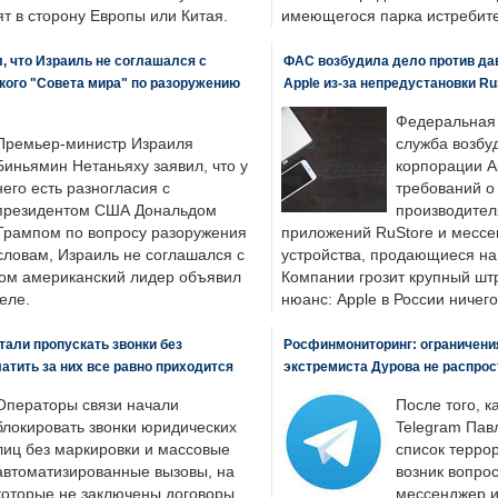
т в сторону Европы или Китая.
имеющегося парка истребит
, что Израиль не соглашался с
ФАС возбудила дело против да
кого "Совета мира" по разоружению
Apple из-за непредустановки Ru
Федеральная
Премьер-министр Израиля
служба возбу
Биньямин Нетаньяху заявил, что у
корпорации A
него есть разногласия с
требований о
президентом США Дональдом
производител
Трампом по вопросу разоружения
приложений RuStore и месс
словам, Израиль не соглашался с
устройства, продающиеся на
ром американский лидер объявил
Компании грозит крупный штр
еле.
нюанс: Apple в России ничего
али пропускать звонки без
Росфинмониторинг: ограничения
латить за них все равно приходится
экстремиста Дурова не распрос
Операторы связи начали
После того, к
блокировать звонки юридических
Telegram Пав
лиц без маркировки и массовые
список террор
автоматизированные вызовы, на
возник вопрос
которые не заключены договоры.
мессенджер и