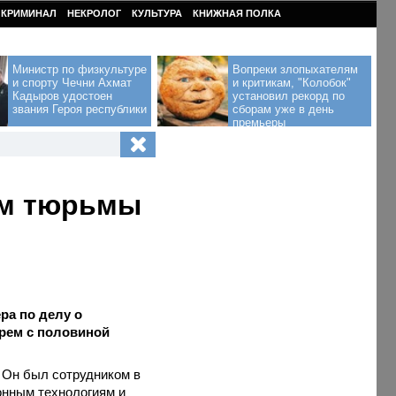
КРИМИНАЛ
НЕКРОЛОГ
КУЛЬТУРА
КНИЖНАЯ ПОЛКА
Министр по физкультуре
Вопреки злопыхателям
и спорту Чечни Ахмат
и критикам, "Колобок"
Кадыров удостоен
установил рекорд по
звания Героя республики
сборам уже в день
премьеры
ам тюрьмы
ра по делу о
трем с половиной
 Он был сотрудником в
нным технологиям и