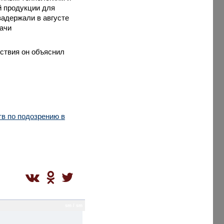
й продукции для
задержали в августе
дачи
ствия он объяснил
тв по подозрению в
sm / sm