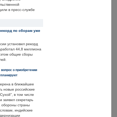
ольственной
щили в пресс-службе
рекорд по сборам уже
ссии установил рекорд
заработал 44,8 миллиона
и этом общие сборы
лей.
 вопрос о приобретении
е планируют
ерена в ближайшее
ть новые российские
Сухой", в том числе
м заявил секретарь
 обороны страны
 словам, индийские
одернизации