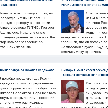
Заславского
из СИЗО после выплаты 12 млн
Появилась информация о том, что
Олег Газмано
правоохранительные органы
из СИЗО его 
проводят проверку в отношении
Филиппа Росс
бывшего ректора ГИТИСа Григория
арестован по
Заславского. Накануне стало
мошенничеств
н покидает должность 5 августа. Как
авторских и смежных прав. П
ктор написал заявление об
сообщили, что он погасил бо
бственному желанию.
12 миллионов рублей. Суд, о
смягчить меру пресечения.
 вышла замуж за Николая Сердюкова
Виктория Боня о своем восхожд
"Удивило молчание коллег по ш
В декабре прошлого года Ксения
Бородина получила предложение
Виктория Бон
руки и сердца от своего избранника
назад осущес
Николая Сердюкова. Пара не стала
ей удалось вз
тянуть с оформлением отношений
делилась, с к
естно, они уже расписались.
опасностями 
а в узком кругу. Устроить
на пути к вершине. Однако е