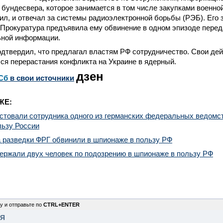
бундесвера, которое занимается в том числе закупками военно
л, и отвечал за системы радиоэлектронной борьбы (РЭБ). Его 
 Прокуратура предъявила ему обвинение в одном эпизоде пере
ной информации.
твердил, что предлагал властям РФ сотрудничество. Свои дей
лся перерастания конфликта на Украине в ядерный.
дзен
Сб
в свои источники
ЖЕ:
стовали сотрудника одного из германских федеральных ведомс
льзу России
 разведки ФРГ обвинили в шпионаже в пользу РФ
ержали двух человек по подозрению в шпионаже в пользу РФ
у и отправьте по
CTRL+ENTER
НЯ