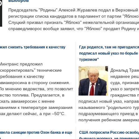
выборов
Председатель "Родины" Алексей Журавлев подал в Верховный 
регистрации списка кандидатов в парламент от партии "Яблок
Слуцкий призвал признать "Яблоко" нежелательной организаци
справедливорос вообще заявил, что "Яблоко" продает Родину 
ил снизить требования к качеству
Где родился, там не пригодилс
подписал новый указ по борьбе
туризмом"
Минтранс предложил
"скорректировать" технические
Дональд Трам
требования к качеству
недавнее реш
авиакеросина в сторону снижения.
суда, призна
По мнению ведомства, это позволит
указ о запрет
ество топлива. Предлагается, в
гражданства 
скать авиакеросин с менее
подписал новый указ, направ
ваниями к температуре замерзания
называемого "родильного тур
 как делают сейчас, а при –50°C.
подразумевающего приезд в 
получения ребенком америка
вела санкции против Озон банка и еще
США попросили Россию освобо
Ф
бывшего морпеха, не принявшег