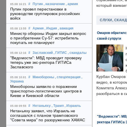
#
Путин
, назначение
, армия
05.08 16:21
который взимает
Путин провел перестановки в
руководстве группировок российских
войск
СЛУХИ, СКАН
#
Армия
, Индия
, авиация
05.08 13:55
Омаров обратилс
Министр обороны Индии закрыл вопрос
о приобретении Су-57: истребитель
своей супруги
покупать не планируют
#
Заславский
, ГИТИС
, скандалы
05.08 12:16
"Ведомости": МВД проводит проверку
теперь уже экс-ректора ГИТИСа
Заславского
Курбан Омаров в
#
Минобороны
, спецоперация
,
05.08 10:01
Украина
видео, в которо
Минобороны заявило о поражении
Комитета Алекс
транспортно-логистических центров в
разобраться в с
Киеве и Киевской области
#
Нетаньяху
, Трамп
, Израиль
05.08 09:55
Нетаньяху заявил, что Израиль не
соглашался с планом трамповского
"Ведомости": МВД
"Совета мира" по разоружению ХАМАС
ректора ГИТИСа 