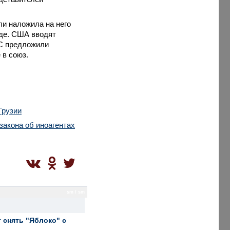
ли наложила на него
аде. США вводят
ЕС предложили
 в союз.
Грузии
закона об иноагентах
sm / sm
 снять "Яблоко" с