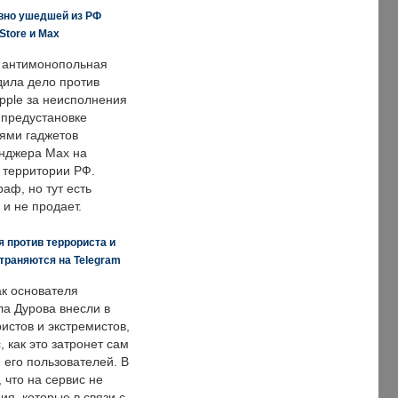
вно ушедшей из РФ
Store и Max
 антимонопольная
дила дело против
pple за неисполнения
 предустановке
ями гаджетов
енджера Max на
 территории РФ.
аф, но тут есть
 и не продает.
 против террориста и
траняются на Telegram
ак основателя
ла Дурова внесли в
истов и экстремистов,
, как это затронет сам
 его пользователей. В
что на сервис не
я, которые в связи с