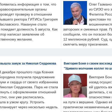
Появилась информация о том, что
Олег Газмано
правоохранительные органы
из СИЗО его 
проводят проверку в отношении
Филиппа Росс
бывшего ректора ГИТИСа Григория
арестован по
Заславского. Накануне стало
мошенничеств
н покидает должность 5 августа. Как
авторских и смежных прав. П
ктор написал заявление об
сообщили, что он погасил бо
бственному желанию.
12 миллионов рублей. Суд, о
смягчить меру пресечения.
 вышла замуж за Николая Сердюкова
Виктория Боня о своем восхожд
"Удивило молчание коллег по ш
В декабре прошлого года Ксения
Бородина получила предложение
Виктория Бон
руки и сердца от своего избранника
назад осущес
Николая Сердюкова. Пара не стала
ей удалось вз
тянуть с оформлением отношений
делилась, с к
естно, они уже расписались.
опасностями 
а в узком кругу. Устроить
на пути к вершине. Однако е
планирует через несколько недель.
практически незамеченным 