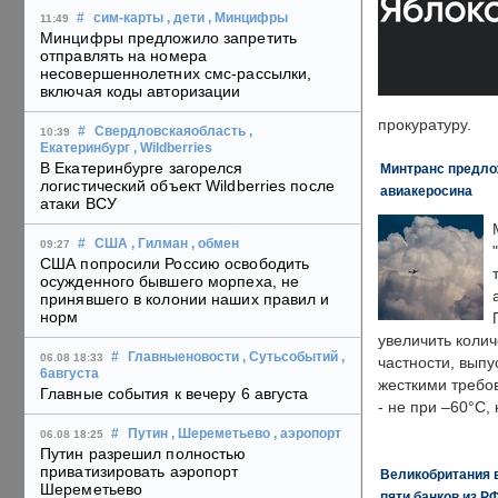
#
сим-карты
, дети
, Минцифры
11:49
Минцифры предложило запретить
отправлять на номера
несовершеннолетних смс-рассылки,
включая коды авторизации
прокуратуру.
#
Свердловскаяобласть
,
10:39
Екатеринбург
, Wildberries
В Екатеринбурге загорелся
Минтранс предлож
логистический объект Wildberries после
авиакеросина
атаки ВСУ
#
США
, Гилман
, обмен
09:27
США попросили Россию освободить
осужденного бывшего морпеха, не
принявшего в колонии наших правил и
норм
увеличить колич
#
Главныеновости
, Сутьсобытий
,
06.08 18:33
частности, выпу
6августа
жесткими требо
Главные события к вечеру 6 августа
- не при –60°C,
#
Путин
, Шереметьево
, аэропорт
06.08 18:25
Путин разрешил полностью
приватизировать аэропорт
Великобритания в
Шереметьево
пяти банков из Р