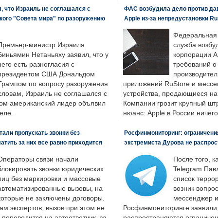
, что Израиль не соглашался с
ФАС возбудила дело против да
кого "Совета мира" по разоружению
Apple из-за непредустановки Ru
Федеральная
Премьер-министр Израиля
служба возбу
Биньямин Нетаньяху заявил, что у
корпорации A
него есть разногласия с
требований о
президентом США Дональдом
производител
Трампом по вопросу разоружения
приложений RuStore и месс
словам, Израиль не соглашался с
устройства, продающиеся на
ром американский лидер объявил
Компании грозит крупный штр
еле.
нюанс: Apple в России ничего
али пропускать звонки без
Росфинмониторинг: ограничения
латить за них все равно приходится
экстремиста Дурова не распрос
Операторы связи начали
После того, к
блокировать звонки юридических
Telegram Пав
лиц без маркировки и массовые
список террор
автоматизированные вызовы, на
возник вопрос
которые не заключены договоры.
мессенджер и
ам экспертов, вызов при этом не
Росфинмониторинге заявили, 
 переводится на автоответчик, за
распространяются ограничени