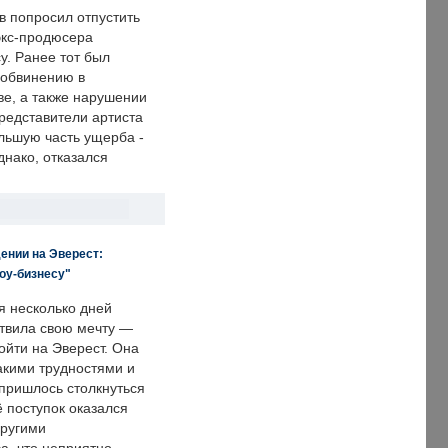
в попросил отпустить
экс-продюсера
у. Ранее тот был
 обвинению в
е, а также нарушении
редставители артиста
льшую часть ущерба -
днако, отказался
ении на Эверест:
оу-бизнесу"
я несколько дней
твила свою мечту —
ойти на Эверест. Она
акими трудностями и
пришлось столкнуться
ё поступок оказался
другими