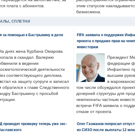
ся плата с абонентов.
этим статусом накладываютс
бизнесмена.
ДАЛЫ, СПЛЕТНИ
я за помощью к Бастрыкину в деле
FIFA заявила о поддержке Инфа
проекта о продаже прав на чем
инвесторам
На днях жена Курбана Омарова
попала в скандал. Валерию
Президент М
обвинили в ведении
федерации фу
косметологической деятельности
Инфантино пр
без соответствующего диплома.
высшим руков
стал на защиту супруги и записал
в марокканско
м обратился к главе Следственного
том числе обсуждался проек
андру Бастрыкину с просьбой
дочерней структуры для про
итуации.
чемпионаты частным инвесто
встречи FIFA заявила о под
отказе от проекта.
 проводит проверку теперь уже экс-
Олег Газманов попросил отпуст
Заславского
из СИЗО после выплаты 12 млн