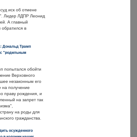
суд иск об отмене
о". Лидер ЛДПР Леонид
ей. А главный
и обратился в
я: Дональд Трамп
 с "родильным
п попытался обойти
ение Верховного
вшее незаконным его
е на получение
по праву рождения, и
ленный на запрет так
изма",
страну на роды для
нского гражданства.
дить осужденного
о в колонии наших