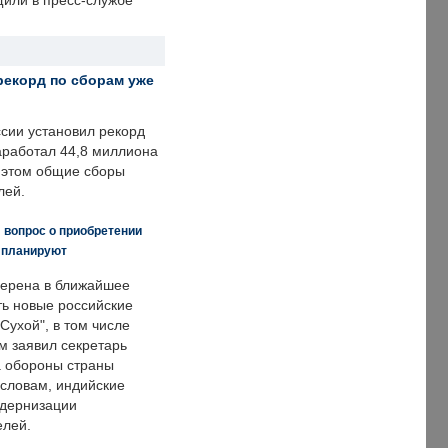
щили в пресс-службе
рекорд по сборам уже
ссии установил рекорд
заработал 44,8 миллиона
и этом общие сборы
лей.
 вопрос о приобретении
е планируют
ерена в ближайшее
ть новые российские
Сухой", в том числе
м заявил секретарь
 обороны страны
 словам, индийские
одернизации
елей.