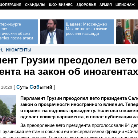
ЦОПЕРАЦИЯ
СКАНДАЛЫ
ШОУ-БИЗНЕС
ЗДОРОВЬЕ
АРМИЯ
ШПИОНАЖ
У
теринбурге
Шадаев: Мессенджер
елся
Max остается в жизни
тический объект
россиян навсегда
erries после атаки
Н
,
ИНОАГЕНТЫ
ент Грузии преодолел вето
ента на закон об иноагента
[
С
уть
С
о
б
ытий
]
, 18:29
Парламент Грузии преодолел вето президента Са
закон о прозрачности иностранного влияния. Тепе
отправят на подпись президенту. Если она откажетс
сделает спикер парламента, и после публикации за
За преодоление вето президента проголосовали 84 де
«Грузинская мечта» и союзной ей консервативной фракции «Сила
 высказались против. Голосование проходило в отсутствие пр