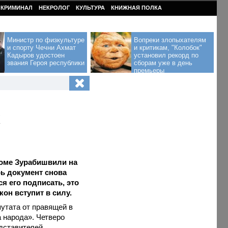
КРИМИНАЛ
НЕКРОЛОГ
КУЛЬТУРА
КНИЖНАЯ ПОЛКА
Министр по физкультуре
Вопреки злопыхателям
и спорту Чечни Ахмат
и критикам, "Колобок"
Кадыров удостоен
установил рекорд по
звания Героя республики
сборам уже в день
премьеры
х
ломе Зурабишвили на
рь документ снова
я его подписать, это
кон вступит в силу.
путата от правящей в
 народа». Четверо
едставителей