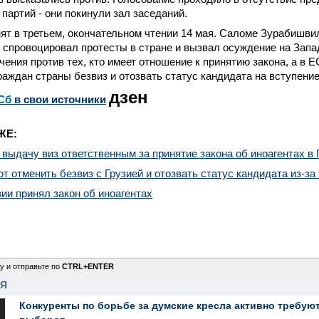
партий - они покинули зал заседаний.
ят в третьем, окончательном чтении 14 мая. Саломе Зурабишви
 спровоцировал протесты в стране и вызвал осуждение на Зап
чения против тех, кто имеет отношение к принятию закона, а в 
раждан страны безвиз и отозвать статус кандидата на вступение
дзен
Сб
в свои источники
ЖЕ:
выдачу виз ответственным за принятие закона об иноагентах в 
т отменить безвиз с Грузией и отозвать статус кандидата из-за 
ии принял закон об иноагентах
у и отправьте по
CTRL+ENTER
НЯ
Конкуренты по борьбе за думские кресла активно требуют