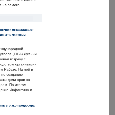
я на самого
нтино и отказалась от
пионаты частным
еждународной
тбола (FIFA) Джанни
овел встречу с
одством организации
м Рабате. На ней в
т по созданию
дажи доли прав на
рам. По итогам
держке Инфантино и
ить его экс-продюсера