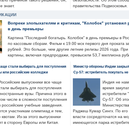
стало причиной такого решения, он,
безопасности. Об этом сооб
е знает.
правительства Подмосковья.
ИКАЦИИ
Вопреки злопыхателям и критикам, "Колобок" установил 
в день премьеры
Картина "Последний богатырь. Колобок" в день премьеры в Ро
по кассовым сборам. Фильм к 19.00 мск первого дня проката 
рублей. Это больше, чем другие летние релизы 2026 года. Пр
картины, включая предпродажи, превысили 53,7 миллиона руб
чаще стали выбирать для поступления
Министр обороны Индии закрыл
ы или российские колледжи
Су-57: истребитель покупать н
Российские выпускники все чаще
Индия не нам
стали выбирать для поступления
время закупа
иностранные вузы. Причина этого в
истребители "
том числе в сложности поступления
Су-57. Об это
в российские учебные заведения.
Министерства
ется участникам олимпиад и тем,
Раджеш Кумар Сингх. По его
о квотам. Из-за этого выпускники
власти сосредоточатся на м
т в сторону Европы или Китая.
имеющегося парка истребит