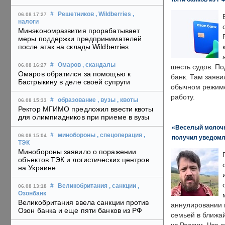
#
Решетников
, Wildberries
,
06.08 17:27
налоги
Минэкономразвития прорабатывает
меры поддержки предпринимателей
после атак на склады Wildberries
#
Омаров
, скандалы
06.08 16:27
шесть судов. По
Омаров обратился за помощью к
банк. Там заяви
Бастрыкину в деле своей супруги
обычном режиме
работу.
#
образование
, вузы
, квоты
06.08 15:33
Ректор МГИМО предложил ввести квоты
для олимпиадников при приеме в вузы
«Веселый молочни
#
минобороны
, спецоперация
,
06.08 15:04
получил уведомл
ТЭК
Минобороны заявило о поражении
объектов ТЭК и логистических центров
на Украине
#
Великобритания
, санкции
,
06.08 13:18
Озонбанк
Великобритания ввела санкции против
аннулировании в
Озон банка и еще пяти банков из РФ
семьей в ближа