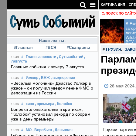
КАРТИНА ДНЯ
СПЕ
ПОИСК ПО САЙТ
В Ека
загор
логис
Wildb
Наши ленты:
ВСУ
#Главная
#ВСЯ
#Скандалы
#
ГРУЗИЯ
,
ЗАКО
Парлам
#
Главныеновости
, Сутьсобытий
,
18:49
7августа
Главные события к вечеру 7 августа
презид
#
Уолкер
, ВНЖ
, выдворение
18:46
«Веселый молочник» Джастас Уолкер в
28 мая 2024
ужасе - он получил уведомление ФМС о
депортации из России
#
кино
, премьера
, Колобок
18:35
Вопреки злопыхателям и критикам,
"Колобок" установил рекорд по сборам
уже в день премьеры
Грузии партии 
#
МО
, Воробьев
, Деньполя
18:29
парламентариев
Губернатор Подмосковья на «Дне поля»