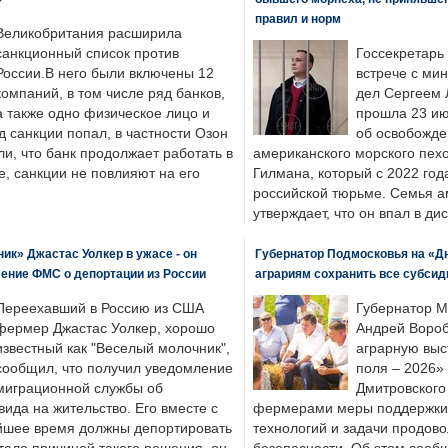
правил и норм
Великобритания расширила
санкционный список против
Госсекретарь
России.В него были включены 12
встрече с ми
компаний, в том числе ряд банков,
дел Сергеем 
а также одно физическое лицо и
прошла 23 ию
д санкции попал, в частности Озон
об освобожде
ли, что банк продолжает работать в
американского морского пех
, санкции не повлияют на его
Гилмана, который с 2022 год
российской тюрьме. Семья 
утверждает, что он впал в ди
к» Джастас Уолкер в ужасе - он
Губернатор Подмосковья на «Д
ение ФМС о депортации из России
аграриям сохранить все субсид
Переехавший в Россию из США
Губернатор М
фермер Джастас Уолкер, хорошо
Андрей Вороб
известный как "Веселый молочник",
аграрную выс
сообщил, что получил уведомление
поля – 2026»
миграционной службы об
Дмитровского 
ида на жительство. Его вместе с
фермерами меры поддержки
йшее время должны депортировать
технологий и задачи продов