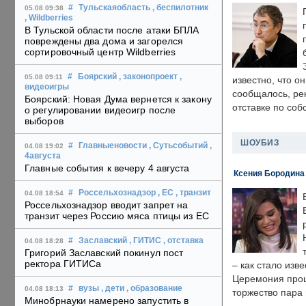
#
Тульскаяобласть
, беспилотник
05.08 09:38
, Wildberries
В Тульской области после атаки БПЛА
повреждены два дома и загорелся
сортировочный центр Wildberries
#
Боярский
, законопроект
,
05.08 09:11
известно, что о
видеоигры
сообщалось, ре
Боярский: Новая Дума вернется к закону
отставке по со
о регулировании видеоигр после
выборов
ШОУБИЗ
#
Главныеновости
, Сутьсобытий
,
04.08 19:02
4августа
Главные события к вечеру 4 августа
Ксения Бородина
#
Россельхознадзор
, ЕС
, транзит
04.08 18:54
Россельхознадзор вводит запрет на
транзит через Россию мяса птицы из ЕС
#
Заславский
, ГИТИС
, отставка
04.08 18:28
Григорий Заславский покинул пост
ректора ГИТИСа
– как стало изв
Церемония прошл
#
вузы
, дети
, образование
04.08 18:13
торжество пара 
Минобрнауки намерено запустить в