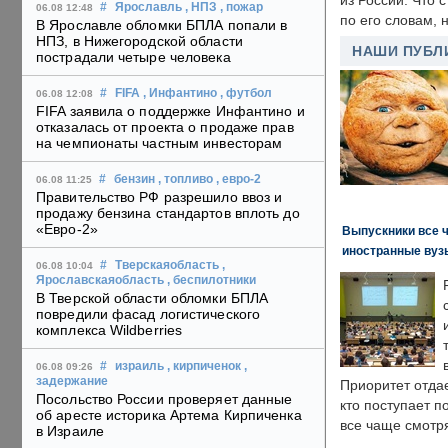
из России. Что 
#
Ярославль
, НПЗ
, пожар
06.08 12:48
по его словам, н
В Ярославле обломки БПЛА попали в
НПЗ, в Нижегородской области
НАШИ ПУБЛ
пострадали четыре человека
#
FIFA
, Инфантино
, футбол
06.08 12:08
FIFA заявила о поддержке Инфантино и
отказалась от проекта о продаже прав
на чемпионаты частным инвесторам
#
бензин
, топливо
, евро-2
06.08 11:25
Правительство РФ разрешило ввоз и
продажу бензина стандартов вплоть до
«Евро-2»
Выпускники все 
иностранные вуз
#
Тверскаяобласть
,
06.08 10:04
Ярославскаяобласть
, беспилотники
В Тверской области обломки БПЛА
повредили фасад логистического
комплекса Wildberries
#
израиль
, кирпиченок
,
06.08 09:26
задержание
Приоритет отда
Посольство России проверяет данные
кто поступает п
об аресте историка Артема Кирпиченка
все чаще смотря
в Израиле