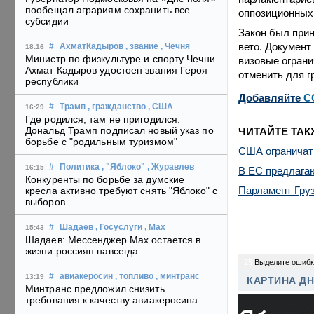
пообещал аграриям сохранить все
оппозиционных 
субсидии
Закон был прин
вето. Документ
#
АхматКадыров
, звание
, Чечня
18:16
Министр по физкультуре и спорту Чечни
визовые ограни
Ахмат Кадыров удостоен звания Героя
отменить для г
республики
Добавляйте
C
#
Трамп
, гражданство
, США
16:29
Где родился, там не пригодился:
Дональд Трамп подписал новый указ по
ЧИТАЙТЕ ТАК
борьбе с "родильным туризмом"
США ограничат 
#
Политика
, "Яблоко"
, Журавлев
16:15
В ЕС предлагаю
Конкуренты по борьбе за думские
Парламент Груз
кресла активно требуют снять "Яблоко" с
выборов
#
Шадаев
, Госуслуги
, Max
15:43
Шадаев: Мессенджер Max остается в
жизни россиян навсегда
25
Выделите ошибк
#
авиакеросин
, топливо
, минтранс
13:19
КАРТИНА Д
Минтранс предложил снизить
требования к качеству авиакеросина