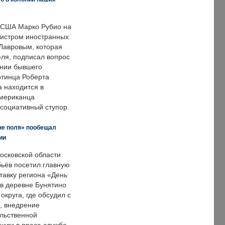
 США Марко Рубио на
нистром иностранных
Лавровым, которая
ля, подписал вопрос
нии бывшего
отинца Роберта
а находится в
американца
ссоциативный ступор.
не поля» пообещал
ии
осковской области
ьёв посетил главную
тавку региона «День
 в деревне Бунятино
округа, где обсудил с
, внедрение
ольственной