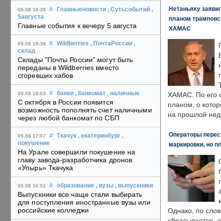
Нетаньяху заявил
#
Главныеновости
, Сутьсобытий
,
05.08 18:39
5августа
планом трамповс
Главные события к вечеру 5 августа
ХАМАС
#
Wildberries
, ПочтаРоссии
,
05.08 18:38
склад
Склады "Почты России" могут быть
переданы в Wildberries вместо
сгоревших хабов
#
банки
, банкомат
, наличные
05.08 18:03
ХАМАС. По его 
С октября в России появится
планом, о кото
возможность пополнять счет наличными
на прошлой нед
через любой банкомат по СБП
Операторы перест
#
Ткачук
, екатеринбург
,
05.08 17:07
покушение
маркировки, но п
На Урале совершили покушение на
главу завода-разработчика дронов
«Упырь» Ткачука
#
образование
, вузы
, выпускники
05.08 16:51
Выпускники все чаще стали выбирать
для поступления иностранные вузы или
российские колледжи
Однако, по слов
сбрасывается, а