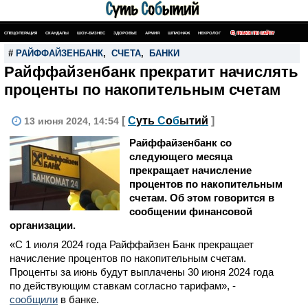
СПЕЦОПЕРАЦИЯ
СКАНДАЛЫ
ШОУ-БИЗНЕС
ЗДОРОВЬЕ
АРМИЯ
ШПИОНАЖ
НЕКРОЛОГ
ПОИСК ПО САЙТУ
#
РАЙФФАЙЗЕНБАНК
,
СЧЕТА
,
БАНКИ
Райффайзенбанк прекратит начислять
проценты по накопительным счетам
[
С
уть
С
о
б
ытий
]
13 июня 2024, 14:54
Райффайзенбанк со
следующего месяца
прекращает начисление
процентов по накопительным
счетам. Об этом говорится в
сообщении финансовой
организации.
«С 1 июля 2024 года Райффайзен Банк прекращает
начисление процентов по накопительным счетам.
Проценты за июнь будут выплачены 30 июня 2024 года
по действующим ставкам согласно тарифам», -
сообщили
в банке.