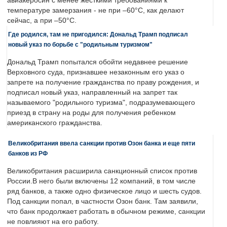
авиакеросин с менее жесткими требованиями к
температуре замерзания - не при –60°C, как делают
сейчас, а при –50°C.
Где родился, там не пригодился: Дональд Трамп подписал
новый указ по борьбе с "родильным туризмом"
Дональд Трамп попытался обойти недавнее решение
Верховного суда, признавшее незаконным его указ о
запрете на получение гражданства по праву рождения, и
подписал новый указ, направленный на запрет так
называемого "родильного туризма", подразумевающего
приезд в страну на роды для получения ребенком
американского гражданства.
Великобритания ввела санкции против Озон банка и еще пяти
банков из РФ
Великобритания расширила санкционный список против
России.В него были включены 12 компаний, в том числе
ряд банков, а также одно физическое лицо и шесть судов.
Под санкции попал, в частности Озон банк. Там заявили,
что банк продолжает работать в обычном режиме, санкции
не повлияют на его работу.