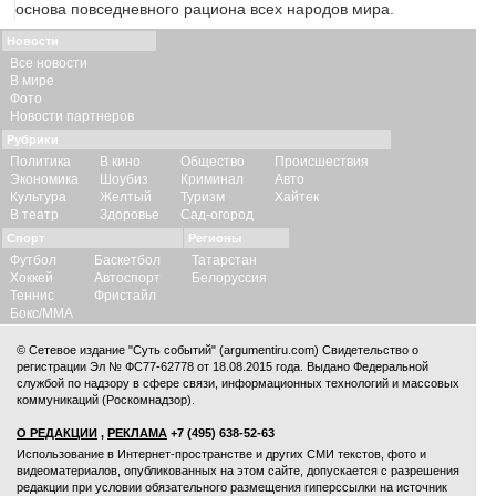
основа повседневного рациона всех народов мира.
Новости
Все новости
В мире
Фото
Новости партнеров
Рубрики
Политика
В кино
Общество
Происшествия
Экономика
Шоубиз
Криминал
Авто
Культура
Желтый
Туризм
Хайтек
В театр
Здоровье
Сад-огород
Спорт
Регионы
Футбол
Баскетбол
Татарстан
Хоккей
Автоспорт
Белоруссия
Теннис
Фристайл
Бокс/ММА
© Сетевое издание "Суть событий" (argumentiru.com) Свидетельство о
регистрации Эл № ФС77-62778 от 18.08.2015 года. Выдано Федеральной
службой по надзору в сфере связи, информационных технологий и массовых
коммуникаций (Роскомнадзор).
О РЕДАКЦИИ
,
РЕКЛАМА
+7 (495) 638-52-63
Использование в Интернет-пространстве и других СМИ текстов, фото и
видеоматериалов, опубликованных на этом сайте, допускается с
разрешения
редакции
при условии обязательного размещения гиперссылки на источник