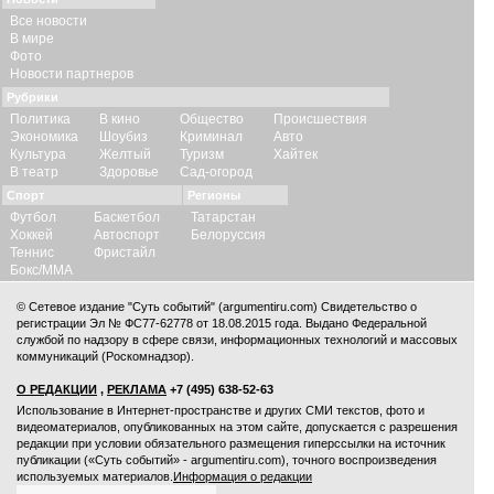
Все новости
В мире
Фото
Новости партнеров
Рубрики
Политика
В кино
Общество
Происшествия
Экономика
Шоубиз
Криминал
Авто
Культура
Желтый
Туризм
Хайтек
В театр
Здоровье
Сад-огород
Спорт
Регионы
Футбол
Баскетбол
Татарстан
Хоккей
Автоспорт
Белоруссия
Теннис
Фристайл
Бокс/ММА
© Сетевое издание "Суть событий" (argumentiru.com) Свидетельство о
регистрации Эл № ФС77-62778 от 18.08.2015 года. Выдано Федеральной
службой по надзору в сфере связи, информационных технологий и массовых
коммуникаций (Роскомнадзор).
О РЕДАКЦИИ
,
РЕКЛАМА
+7 (495) 638-52-63
Использование в Интернет-пространстве и других СМИ текстов, фото и
видеоматериалов, опубликованных на этом сайте, допускается с
разрешения
редакции
при условии обязательного размещения гиперссылки на источник
публикации («Суть событий» - argumentiru.com), точного воспроизведения
используемых материалов.
Информация о редакции