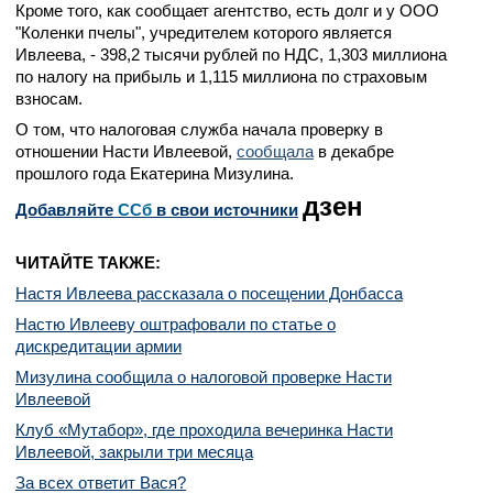
Кроме того, как сообщает агентство, есть долг и у ООО
"Коленки пчелы", учредителем которого является
Ивлеева, - 398,2 тысячи рублей по НДС, 1,303 миллиона
по налогу на прибыль и 1,115 миллиона по страховым
взносам.
О том, что налоговая служба начала проверку в
отношении Насти Ивлеевой,
сообщала
в декабре
прошлого года Екатерина Мизулина.
дзен
Добавляйте
CСб
в свои источники
ЧИТАЙТЕ ТАКЖЕ:
Настя Ивлеева рассказала о посещении Донбасса
Настю Ивлееву оштрафовали по статье о
дискредитации армии
Мизулина сообщила о налоговой проверке Насти
Ивлеевой
Клуб «Мутабор», где проходила вечеринка Насти
Ивлеевой, закрыли три месяца
За всех ответит Вася?