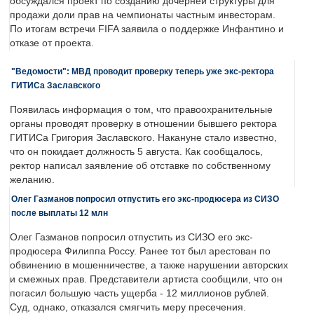
обсуждался проект по созданию дочерней структуры для
продажи доли прав на чемпионаты частным инвесторам.
По итогам встречи FIFA заявила о поддержке Инфантино и
отказе от проекта.
"Ведомости": МВД проводит проверку теперь уже экс-ректора
ГИТИСа Заславского
Появилась информация о том, что правоохранительные
органы проводят проверку в отношении бывшего ректора
ГИТИСа Григория Заславского. Накануне стало известно,
что он покидает должность 5 августа. Как сообщалось,
ректор написал заявление об отставке по собственному
желанию.
Олег Газманов попросил отпустить его экс-продюсера из СИЗО
после выплаты 12 млн
Олег Газманов попросил отпустить из СИЗО его экс-
продюсера Филиппа Россу. Ранее тот был арестован по
обвинению в мошенничестве, а также нарушении авторских
и смежных прав. Представители артиста сообщили, что он
погасил большую часть ущерба - 12 миллионов рублей.
Суд, однако, отказался смягчить меру пресечения.