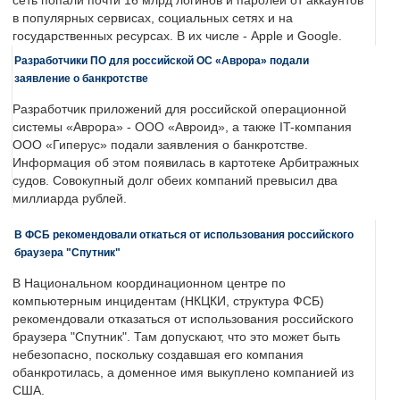
сеть попали почти 16 млрд логинов и паролей от аккаунтов
в популярных сервисах, социальных сетях и на
государственных ресурсах. В их числе - Apple и Google.
Разработчики ПО для российской ОС «Аврора» подали
заявление о банкротстве
Разработчик приложений для российской операционной
системы «Аврора» - ООО «Авроид», а также IT-компания
ООО «Гиперус» подали заявления о банкротстве.
Информация об этом появилась в картотеке Арбитражных
судов. Совокупный долг обеих компаний превысил два
миллиарда рублей.
В ФСБ рекомендовали откаться от использования российского
браузера "Спутник"
В Национальном координационном центре по
компьютерным инцидентам (НКЦКИ, структура ФСБ)
рекомендовали отказаться от использования российского
браузера "Спутник". Там допускают, что это может быть
небезопасно, поскольку создавшая его компания
обанкротилась, а доменное имя выкуплено компанией из
США.