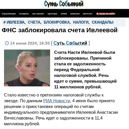
СПЕЦОПЕРАЦИЯ
СКАНДАЛЫ
ШОУ-БИЗНЕС
ЗДОРОВЬЕ
АРМИЯ
ШПИОНАЖ
НЕКРОЛОГ
ПОИСК ПО САЙТУ
#
ИВЛЕЕВА
,
СЧЕТА
,
БЛОКИРОВКА
,
НАЛОГИ
,
СКАНДАЛЫ
ФНС заблокировала счета Ивлеевой
[
С
уть
С
о
б
ытий
]
14 июня 2024, 16:55
Счета Насти Ивлеевой были
заблокированы. Причиной
стала ее задолженность
переед Федеральной
налоговой службой. Речь
идет о сумме, превышающей
11 миллионов рублей.
Стало известно о претензиях налоговой службы к
звезде. По данным
РИА Новости
, 4 июня было принято
решение о приостановке операций по счетам
индивидуального предпринимателя Ивлеевой Анастасии
Вячеславовны. Речь идет о задолженности в 11,4
миллиона рублей.