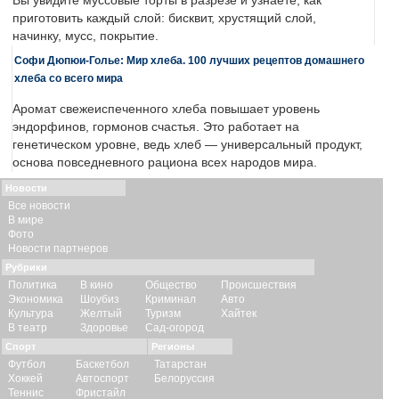
Вы увидите муссовые торты в разрезе и узнаете, как
приготовить каждый слой: бисквит, хрустящий слой,
начинку, мусс, покрытие.
Софи Дюпюи-Голье: Мир хлеба. 100 лучших рецептов домашнего
хлеба со всего мира
Аромат свежеиспеченного хлеба повышает уровень
эндорфинов, гормонов счастья. Это работает на
генетическом уровне, ведь хлеб — универсальный продукт,
основа повседневного рациона всех народов мира.
Новости
Все новости
В мире
Фото
Новости партнеров
Рубрики
Политика
В кино
Общество
Происшествия
Экономика
Шоубиз
Криминал
Авто
Культура
Желтый
Туризм
Хайтек
В театр
Здоровье
Сад-огород
Спорт
Регионы
Футбол
Баскетбол
Татарстан
Хоккей
Автоспорт
Белоруссия
Теннис
Фристайл