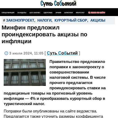
СПЕЦОПЕРАЦИЯ
СКАНДАЛЫ
ШОУ-БИЗНЕС
ЗДОРОВЬЕ
АРМИЯ
ШПИОНАЖ
НЕКРОЛОГ
ПОИСК ПО САЙТУ
#
ЗАКОНОПРОЕКТ
,
НАЛОГИ
,
КУРОРТНЫЙ СБОР
,
АКЦИЗЫ
Минфин предложил
проиндексировать акцизы по
инфляции
[
С
уть
С
о
б
ытий
]
3 июля 2024, 11:05
Правительство предложило
поправки к законопроекту о
совершенствовании
налоговой системы. В числе
прочего предлагается
проиндексировать ставки на
подакцизные товары на прогнозный уровень
инфляции — 4% и преобразовать курортный сбор в
туристический налог.
Поправки были опубликованы на сайте ведомства.
Предлагается также уточнить размеры коэффициента