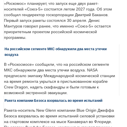
«Роскомос» планирует, что запуск еще двух ракет-
носителей «Союз-5» состоится летом 2027 года. Об этом
сообщил гендиректор госкорпорации Дмитрий Баканов.
Первый запуск ракеты состоялся 30 апреля. Денис
Мантуров говорил ранее, что именно «Союз-5» остается
приоритетным проектом российской космической
программы.
На российском сегменте МКС обнаружили два места утечки
воздуха
В «Роскосмосе» сообщили, что на российском сегменте
МКС обнаружили два места утечки воздуха. NASA
предписало экипажу Международной космической станции
на время ремонта укрыться в пристыкованном корабле
Crew Dragon, надеть скафандры и были готовым к
возможной экстренной эвакуации.
Ракета компании Безоса взорвалась во время испытаний
Ракета-носитель New Glenn компании Blue Origin Джеффа
Безоса взорвалась во время испытаний силовой установки
на стартовом комплексе на мысе Канаверал во Флориде.