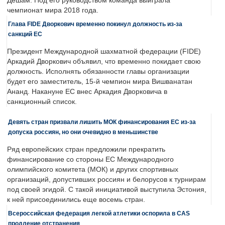
Дешам. Под его руководством команда выиграла
чемпионат мира 2018 года.
Глава FIDE Дворкович временно покинул должность из-за
санкций ЕС
Президент Международной шахматной федерации (FIDE)
Аркадий Дворкович объявил, что временно покидает свою
должность. Исполнять обязанности главы организации
будет его заместитель, 15-й чемпион мира Вишванатан
Ананд. Накануне ЕС внес Аркадия Дворковича в
санкционный список.
Девять стран призвали лишить МОК финансирования ЕС из-за
допуска россиян, но они очевидно в меньшинстве
Ряд европейских стран предложили прекратить
финансирование со стороны ЕС Международного
олимпийского комитета (МОК) и других спортивных
организаций, допустивших россиян и белорусов к турнирам
под своей эгидой. С такой инициативой выступила Эстония,
к ней присоединились еще восемь стран.
Всероссийская федерация легкой атлетики оспорила в CAS
продление отстранения