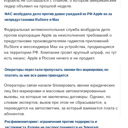
Израиль не соглашался с планом, о котором американский
лидер объявил на прошлой неделе.
ФАС возбудила дело против давно ушедшей из РФ Apple из-за
непредустановки RuStore и Max
Федеральная антимонопольная служба возбудила дело
против корпорации Apple за неисполнения требований о
предустановке производителями гаджетов приложений
RuStore и мессенджера Max на устройства, продающиеся
на территории РФ. Компании грозит крупный штраф, но тут
есть нюанс: Apple в России ничего и не продает.
Операторы перестали пропускать звонки без маркировки, но
платить за них все равно приходится
Операторы связи начали блокировать звонки юридических
лиц без маркировки и массовые автоматизированные
вызовы, на которые не заключены договоры. Однако, по
словам экспертов, вызов при этом не сбрасывается, а
переводится на автоответчик, за который взимается плата с
абонентов.
Росфинмониторинг: ограничения против террориста и
экстремиста Дурова не распространяются на Telegram