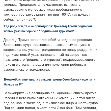
топлива. Предлагается, в частности, выпускать
авиакеросин с менее жесткими требованиями к
температуре замерзания - не при –60°C, как делают
сейчас, а при –50°C.
Где родился, там не пригодился: Дональд Трамп подписал
новый указ по борьбе с "родильным туризмом"
Дональд Трамп попытался обойти недавнее решение
Верховного суда, признавшее незаконным его указ о
запрете на получение гражданства по праву рождения, и
подписал новый указ, направленный на запрет так
называемого "родильного туризма", подразумевающего
приезд в страну на роды для получения ребенком
американского гражданства.
Великобритания ввела санкции против Озон банка и еще пяти
банков из РФ
Великобритания расширила санкционный список против
России.В него были включены 12 компаний, в том числе
ряд банков, а также одно физическое лицо и шесть судов.
Под санкции попал, в частности Озон банк. Там заявили,