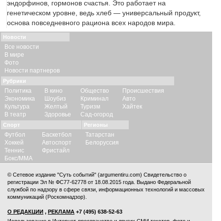
эндорфинов, гормонов счастья. Это работает на
генетическом уровне, ведь хлеб — универсальный продукт,
основа повседневного рациона всех народов мира.
Новости
Все новости
В мире
Фото
Новости партнеров
Рубрики
Политика
В кино
Общество
Происшествия
Экономика
Шоубиз
Криминал
Авто
Культура
Желтый
Туризм
Хайтек
В театр
Здоровье
Сад-огород
Спорт
Регионы
Футбол
Баскетбол
Татарстан
Хоккей
Автоспорт
Белоруссия
Теннис
Фристайл
Бокс/ММА
© Сетевое издание "Суть событий" (argumentiru.com) Свидетельство о
регистрации Эл № ФС77-62778 от 18.08.2015 года. Выдано Федеральной
службой по надзору в сфере связи, информационных технологий и массовых
коммуникаций (Роскомнадзор).
О РЕДАКЦИИ
,
РЕКЛАМА
+7 (495) 638-52-63