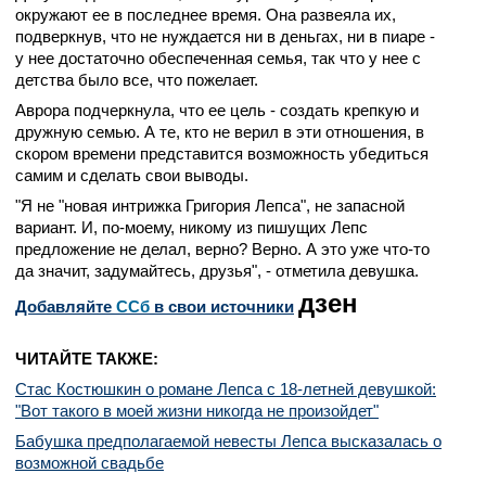
окружают ее в последнее время. Она развеяла их,
подверкнув, что не нуждается ни в деньгах, ни в пиаре -
у нее достаточно обеспеченная семья, так что у нее с
детства было все, что пожелает.
Аврора подчеркнула, что ее цель - создать крепкую и
дружную семью. А те, кто не верил в эти отношения, в
скором времени представится возможность убедиться
самим и сделать свои выводы.
"Я не "новая интрижка Григория Лепса", не запасной
вариант. И, по-моему, никому из пишущих Лепс
предложение не делал, верно? Верно. А это уже что-то
да значит, задумайтесь, друзья", - отметила девушка.
дзен
Добавляйте
CСб
в свои источники
ЧИТАЙТЕ ТАКЖЕ:
Стас Костюшкин о романе Лепса с 18-летней девушкой:
"Вот такого в моей жизни никогда не произойдет"
Бабушка предполагаемой невесты Лепса высказалась о
возможной свадьбе