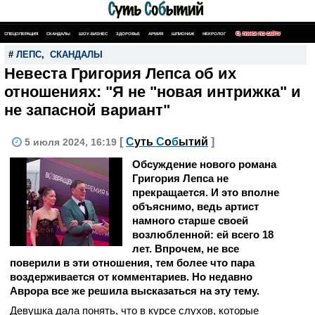
СПЕЦОПЕРАЦИЯ
СКАНДАЛЫ
ШОУ-БИЗНЕС
ЗДОРОВЬЕ
АРМИЯ
ШПИОНАЖ
НЕКРОЛОГ
ПОИСК ПО САЙТУ
#
ЛЕПС
,
СКАНДАЛЫ
Невеста Григория Лепса об их
отношениях: "Я не "новая интрижка" и
не запасной вариант"
[
С
уть
С
о
б
ытий
]
5 июля 2024, 16:19
Обсуждение нового романа
Григория Лепса не
прекращается. И это вполне
объяснимо, ведь артист
намного старше своей
возлюбленной: ей всего 18
лет. Впрочем, не все
поверили в эти отношения, тем более что пара
воздерживается от комментариев. Но недавно
Аврора все же решила высказаться на эту тему.
Девушка дала понять, что в курсе слухов, которые