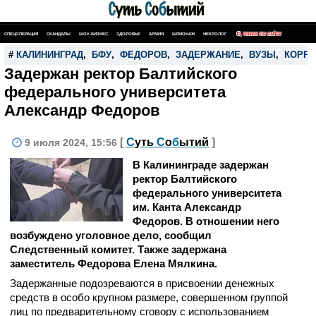
СПЕЦОПЕРАЦИЯ
СКАНДАЛЫ
ШОУ-БИЗНЕС
ЗДОРОВЬЕ
АРМИЯ
ШПИОНАЖ
НЕКРОЛОГ
ПОИСК ПО САЙТУ
#
КАЛИНИНГРАД
,
БФУ
,
ФЕДОРОВ
,
ЗАДЕРЖАНИЕ
,
ВУЗЫ
,
КОРРУ
Задержан ректор Балтийского
федерального университета
Александр Федоров
[
С
уть
С
о
б
ытий
]
9 июля 2024, 15:56
В Калининграде задержан
ректор Балтийского
федерального университета
им. Канта Александр
Федоров. В отношении него
возбуждено уголовное дело, сообщил
Следственный комитет. Также задержана
заместитель Федорова Елена Мялкина.
Задержанные подозреваются в присвоении денежных
средств в особо крупном размере, совершенном группой
лиц по предварительному сговору с использованием