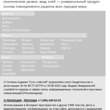
генетическом уровне, ведь хлеб — универсальный продукт,
основа повседневного рациона всех народов мира.
Новости
Все новости
В мире
Фото
Новости партнеров
Рубрики
Политика
В кино
Общество
Происшествия
Экономика
Шоубиз
Криминал
Авто
Культура
Желтый
Туризм
Хайтек
В театр
Здоровье
Сад-огород
Спорт
Регионы
Футбол
Баскетбол
Татарстан
Хоккей
Автоспорт
Белоруссия
Теннис
Фристайл
Бокс/ММА
© Сетевое издание "Суть событий" (argumentiru.com) Свидетельство о
регистрации Эл № ФС77-62778 от 18.08.2015 года. Выдано Федеральной
службой по надзору в сфере связи, информационных технологий и массовых
коммуникаций (Роскомнадзор).
О РЕДАКЦИИ
,
РЕКЛАМА
+7 (495) 638-52-63
Использование в Интернет-пространстве и других СМИ текстов, фото и
видеоматериалов, опубликованных на этом сайте, допускается с
разрешения