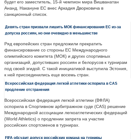
будет его заместитель, 15-й чемпион мира Вишванатан
Ананд. Накануне ЕС внес Аркадия Дворковича в
санкционный список.
Девять стран призвали лишить МОК финансирования ЕС из-за
допуска россиян, но они очевидно в меньшинстве
Ряд европейских стран предложили прекратить
финансирование со стороны ЕС Международного
олимпийского комитета (МОК) и других спортивных
организаций, допустивших россиян и белорусов к турнирам
под своей эгидой. С такой инициативой выступила Эстония,
к ней присоединились еще восемь стран.
Всероссийская федерация легкой атлетики оспорила в CAS
продление отстранения
Всероссийская федерация легкой атлетики (ВФЛА)
оспорила в Спортивном арбитражном суде (CAS) решение
Международной ассоциации легкоатлетических федераций
(World Athletics) о продлении запрета на участие
российских спортсменов в турнирах.
FIFA обсудит допуск российских команд на турниры