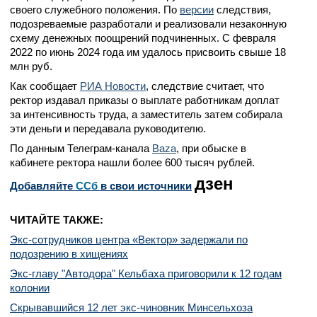
своего служебного положения. По
версии
следствия,
подозреваемые разработали и реализовали незаконную
схему денежных поощрений подчиненных. С февраля
2022 по июнь 2024 года им удалось присвоить свыше 18
млн руб.
Как сообщает
РИА Новости
, следствие считает, что
ректор издавал приказы о выплате работникам доплат
за интенсивность труда, а заместитель затем собирала
эти деньги и передавала руководителю.
По данным Телеграм-канала
Baza
, при обыске в
кабинете ректора нашли более 600 тысяч рублей.
дзен
Добавляйте
CСб
в свои источники
ЧИТАЙТЕ ТАКЖЕ:
Экс-сотрудников центра «Вектор» задержали по
подозрению в хищениях
Экс-главу "Автодора" Кельбаха приговорили к 12 годам
колонии
Скрывавшийся 12 лет экс-чиновник Минсельхоза