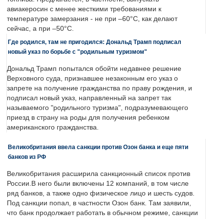
авиакеросин с менее жесткими требованиями к
температуре замерзания - не при –60°C, как делают
сейчас, а при –50°C.
Где родился, там не пригодился: Дональд Трамп подписал
новый указ по борьбе с "родильным туризмом"
Дональд Трамп попытался обойти недавнее решение
Верховного суда, признавшее незаконным его указ о
запрете на получение гражданства по праву рождения, и
подписал новый указ, направленный на запрет так
называемого "родильного туризма", подразумевающего
приезд в страну на роды для получения ребенком
американского гражданства.
Великобритания ввела санкции против Озон банка и еще пяти
банков из РФ
Великобритания расширила санкционный список против
России.В него были включены 12 компаний, в том числе
ряд банков, а также одно физическое лицо и шесть судов.
Под санкции попал, в частности Озон банк. Там заявили,
что банк продолжает работать в обычном режиме, санкции