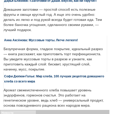
Дарья Близнюк: «Заготовки от Даши. Вкусно, как ни «крути»!
Домашние заготовки — простой способ есть полезные
фрукты и овощи круглый год. А еще это очень удобно:
делать их легко и под рукой всегда будет готовая еда. Тем
более баночка угощения, сделанного своими руками, —
лучший подарок.
Анна Аксёнова: Муссовые торты. Легче легкого!
Безупречная форма, гладкое покрытие, идеальный разрез
— книга расскажет, как приготовить торт перфекциониста.
Вы увидите муссовые торты в разрезе и узнаете, как
приготовить каждый слой: бисквит, хрустящий слой,
начинку, мусс, покрытие.
Софи Дюпюи-Голье: Мир хлеба. 100 лучших рецептов домашнего
хлеба со всего мира
Аромат свежеиспеченного хлеба повышает уровень
эндорфинов, гормонов счастья. Это работает на
генетическом уровне, ведь хлеб — универсальный продукт,
основа повседневного рациона всех народов мира.
Новости