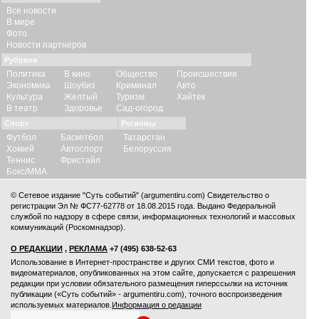
Все новости
В мире
Фото
Новости партнеров
Рубрики
Политика
В кино
Общество
Происшествия
Экономика
Шоубиз
Криминал
Авто
Культура
Желтый
Туризм
Хайтек
В театр
Здоровье
Сад-огород
Спорт
Регионы
Футбол
Баскетбол
Татарстан
Хоккей
Автоспорт
Белоруссия
Теннис
Фристайл
Бокс/ММА
© Сетевое издание "Суть событий" (argumentiru.com) Свидетельство о
регистрации Эл № ФС77-62778 от 18.08.2015 года. Выдано Федеральной
службой по надзору в сфере связи, информационных технологий и массовых
коммуникаций (Роскомнадзор).
О РЕДАКЦИИ
,
РЕКЛАМА
+7 (495) 638-52-63
Использование в Интернет-пространстве и других СМИ текстов, фото и
видеоматериалов, опубликованных на этом сайте, допускается с
разрешения
редакции
при условии обязательного размещения гиперссылки на источник
публикации («Суть событий» - argumentiru.com), точного воспроизведения
используемых материалов.
Информация о редакции