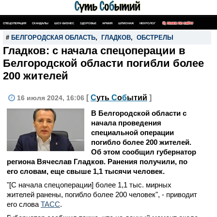
СПЕЦОПЕРАЦИЯ
СКАНДАЛЫ
ШОУ-БИЗНЕС
ЗДОРОВЬЕ
АРМИЯ
ШПИОНАЖ
НЕКРОЛОГ
ПОИСК ПО САЙТУ
#
БЕЛГОРОДСКАЯ ОБЛАСТЬ
,
ГЛАДКОВ
,
ОБСТРЕЛЫ
Гладков: с начала спецоперации в
Белгородской области погибли более
200 жителей
[
С
уть
С
о
б
ытий
]
16 июля 2024, 16:06
В Белгородской области с
начала проведения
специальной операции
погибло более 200 жителей.
Об этом сообщил губернатор
региона Вячеслав Гладков. Ранения получили, по
его словам, еще свыше 1,1 тысячи человек.
"[С начала спецоперации] более 1,1 тыс. мирных
жителей ранены, погибло более 200 человек", - приводит
его слова
ТАСС
.