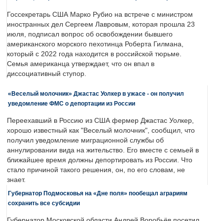
Госсекретарь США Марко Рубио на встрече с министром
иностранных дел Сергеем Лавровым, которая прошла 23
июля, подписал вопрос об освобождении бывшего
американского морского пехотинца Роберта Гилмана,
который с 2022 года находится в российской тюрьме.
Семья американца утверждает, что он впал в
диссоциативный ступор.
«Веселый молочник» Джастас Уолкер в ужасе - он получил
уведомление ФМС о депортации из России
Переехавший в Россию из США фермер Джастас Уолкер,
хорошо известный как "Веселый молочник", сообщил, что
получил уведомление миграционной службы об
аннулировании вида на жительство. Его вместе с семьей в
ближайшее время должны депортировать из России. Что
стало причиной такого решения, он, по его словам, не
знает.
Губернатор Подмосковья на «Дне поля» пообещал аграриям
сохранить все субсидии
Губернатор Московской области Андрей Воробьёв посетил