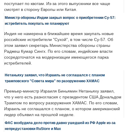
поступает по квотам. Из-за этого выпускники все чаще
смотрят в сторону Европы или Китая.
Министр обороны Индии закрыл вопрос о приобретении Су-57:
истребитель покупать не планируют
Индия не намерена в ближайшее время закупать новые
российские истребители "Сухой", в том числе Су-57. Об
этом заявил секретарь Министерства обороны страны
Раджеш Кумар Сингх. По его словам, индийские власти
сосредоточатся на модернизации имеющегося парка
истребителей.
Нетаньяху заявил, что Израиль не соглашался с планом
трамповского "Совета мира" по разоружению ХАМАС
Премьер-министр Израиля Биньямин Нетаньяху заявил,
что у него есть разногласия с президентом США Дональдом
Трампом по вопросу разоружения ХАМАС. По его словам,
Израиль не соглашался с планом, о котором американский
лидер объявил на прошлой неделе.
ФАС возбудила дело против давно ушедшей из РФ Apple из-за
непредустановки RuStore и Max