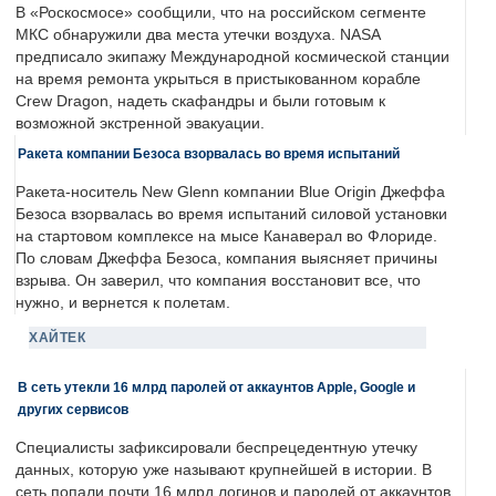
В «Роскосмосе» сообщили, что на российском сегменте
МКС обнаружили два места утечки воздуха. NASA
предписало экипажу Международной космической станции
на время ремонта укрыться в пристыкованном корабле
Crew Dragon, надеть скафандры и были готовым к
возможной экстренной эвакуации.
Ракета компании Безоса взорвалась во время испытаний
Ракета-носитель New Glenn компании Blue Origin Джеффа
Безоса взорвалась во время испытаний силовой установки
на стартовом комплексе на мысе Канаверал во Флориде.
По словам Джеффа Безоса, компания выясняет причины
взрыва. Он заверил, что компания восстановит все, что
нужно, и вернется к полетам.
ХАЙТЕК
В сеть утекли 16 млрд паролей от аккаунтов Apple, Google и
других сервисов
Специалисты зафиксировали беспрецедентную утечку
данных, которую уже называют крупнейшей в истории. В
сеть попали почти 16 млрд логинов и паролей от аккаунтов