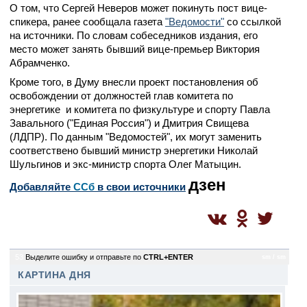
О том, что Сергей Неверов может покинуть пост вице-
спикера, ранее сообщала газета
"Ведомости"
со ссылкой
на источники. По словам собеседников издания, его
место может занять бывший вице-премьер Виктория
Абрамченко.
Кроме того, в Думу внесли проект постановления об
освобождении от должностей глав комитета по
энергетике и комитета по физкультуре и спорту Павла
Завального ("Единая Россия") и Дмитрия Свищева
(ЛДПР). По данным "Ведомостей", их могут заменить
соответствено бывший министр энергетики Николай
Шульгинов и экс-министр спорта Олег Матыцин.
дзен
Добавляйте
CСб
в свои источники
53
Выделите ошибку и отправьте по
CTRL+ENTER
sm / sm
КАРТИНА ДНЯ