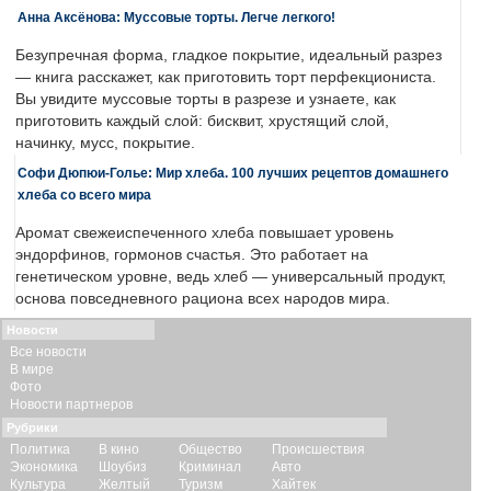
Анна Аксёнова: Муссовые торты. Легче легкого!
Безупречная форма, гладкое покрытие, идеальный разрез
— книга расскажет, как приготовить торт перфекциониста.
Вы увидите муссовые торты в разрезе и узнаете, как
приготовить каждый слой: бисквит, хрустящий слой,
начинку, мусс, покрытие.
Софи Дюпюи-Голье: Мир хлеба. 100 лучших рецептов домашнего
хлеба со всего мира
Аромат свежеиспеченного хлеба повышает уровень
эндорфинов, гормонов счастья. Это работает на
генетическом уровне, ведь хлеб — универсальный продукт,
основа повседневного рациона всех народов мира.
Новости
Все новости
В мире
Фото
Новости партнеров
Рубрики
Политика
В кино
Общество
Происшествия
Экономика
Шоубиз
Криминал
Авто
Культура
Желтый
Туризм
Хайтек