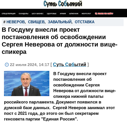
СПЕЦОПЕРАЦИЯ
СКАНДАЛЫ
ШОУ-БИЗНЕС
ЗДОРОВЬЕ
АРМИЯ
ШПИОНАЖ
НЕКРОЛОГ
ПОИСК ПО САЙТУ
#
НЕВЕРОВ
,
СВИЩЕВ
,
ЗАВАЛЬНЫЙ
,
ОТСТАВКА
В Госдуму внесли проект
постановления об освобождении
Сергея Неверова от должности вице-
спикера
[
С
уть
С
о
б
ытий
]
22 июля 2024, 14:17
В Госдуму внесли проект
постановления об
освобождении Сергея
Неверова от должности вице-
спикера нижней палаты
российкого парламента. Документ появился в
думской базе данных. Сергей Неверов занимал этот
пост с 2021 года, до этого он был секретарем
генсовета партии "Единая Россия".