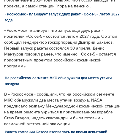
Рогозин еще в 2014 году заявлял, что Россия выходит из
проекта, а самой станции "пора на пенсию".
«Роскосмос» планирует запуск двух ракет «Союз-5» летом 2027
года
«Роскомос» планирует, что запуск еще двух ракет-
носителей «Союз-5» состоится летом 2027 года. Об этом
сообщил гендиректор госкорпорации Дмитрий Баканов.
Первый запуск ракеты состоялся 30 апреля. Денис
Мантуров говорил ранее, что именно «Союз-5» остается
приоритетным проектом российской космической
программы.
На российском сегменте МКС обнаружили два места утечки
воздуха
В «Роскосмосе» сообщили, что на российском сегменте
МКС обнаружили два места утечки воздуха. NASA
предписало экипажу Международной космической станции
на время ремонта укрыться в пристыкованном корабле
Crew Dragon, надеть скафандры и были готовым к
возможной экстренной эвакуации.
Ракета компании Безоса взорвалась во время испытаний