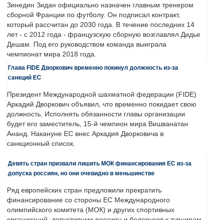
Зинедин Зидан официально назначен главным тренером
сборной Франции по футболу. Он подписал контракт,
который рассчитан до 2030 года. В течение последних 14
лет - с 2012 года - французскую сборную возглавлял Дидье
Дешам. Под его руководством команда выиграла
чемпионат мира 2018 года.
Глава FIDE Дворкович временно покинул должность из-за
санкций ЕС
Президент Международной шахматной федерации (FIDE)
Аркадий Дворкович объявил, что временно покидает свою
должность. Исполнять обязанности главы организации
будет его заместитель, 15-й чемпион мира Вишванатан
Ананд. Накануне ЕС внес Аркадия Дворковича в
санкционный список.
Девять стран призвали лишить МОК финансирования ЕС из-за
допуска россиян, но они очевидно в меньшинстве
Ряд европейских стран предложили прекратить
финансирование со стороны ЕС Международного
олимпийского комитета (МОК) и других спортивных
организаций, допустивших россиян и белорусов к турнирам