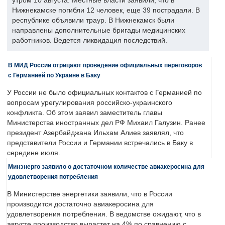
утром 10 августа. Местные власти заявили, что в
Нижнекамске погибли 12 человек, еще 39 пострадали. В
республике объявили траур. В Нижнекамск были
направлены дополнительные бригады медицинских
работников. Ведется ликвидация последствий.
В МИД России отрицают проведение официальных переговоров
с Германией по Украине в Баку
У России не было официальных контактов с Германией по
вопросам урегулирования российско-украинского
конфликта. Об этом заявил заместитель главы
Министерства иностранных дел РФ Михаил Галузин. Ранее
президент Азербайджана Ильхам Алиев заявлял, что
представители России и Германии встречались в Баку в
середине июля.
Минэнерго заявило о достаточном количестве авиакеросина для
удовлетворения потребления
В Министерстве энергетики заявили, что в России
производится достаточно авиакеросина для
удовлетворения потребления. В ведомстве ожидают, что в
августе производство вырастет на 4% по сравнению с