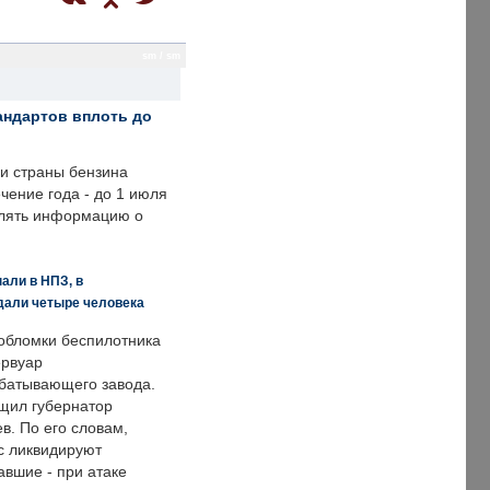
sm / sm
андартов вплоть до
ии страны бензина
ечение года - до 1 июля
влять информацию о
али в НПЗ, в
дали четыре человека
обломки беспилотника
ервуар
батывающего завода.
щил губернатор
в. По его словам,
с ликвидируют
авшие - при атаке