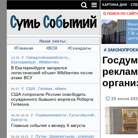
КАРТИНА ДНЯ
СПЕ
ПОИСК ПО САЙТ
Мино
пора
ТЭК и
центр
Наши ленты:
#Главная
#ВСЯ
#Скандалы
#
ЗАКОНОПРОЕК
Госдум
#
Свердловскаяобласть
,
10:39
Екатеринбург
, Wildberries
В Екатеринбурге загорелся
реклам
логистический объект Wildberries после
атаки ВСУ
органи
#
США
, Гилман
, обмен
09:27
США попросили Россию освободить
25 июля 202
осужденного бывшего морпеха Роберта
Гилмана
#
Главныеновости
, Сутьсобытий
,
06.08 18:33
6августа
Главные события к вечеру 6 августа
#
Путин
, Шереметьево
, аэропорт
06.08 18:25