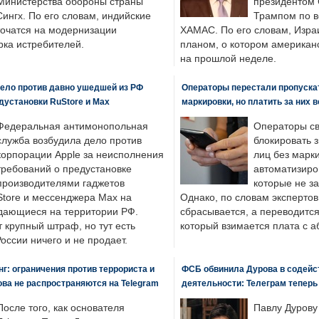
Министерства обороны страны
президентом
ингх. По его словам, индийские
Трампом по в
точатся на модернизации
ХАМАС. По его словам, Изра
ка истребителей.
планом, о котором американ
на прошлой неделе.
ело против давно ушедшей из РФ
Операторы перестали пропускат
едустановки RuStore и Max
маркировки, но платить за них 
Федеральная антимонопольная
Операторы св
служба возбудила дело против
блокировать 
корпорации Apple за неисполнения
лиц без марк
требований о предустановке
автоматизиро
производителями гаджетов
которые не з
tore и мессенджера Max на
Однако, по словам экспертов
одающиеся на территории РФ.
сбрасывается, а переводится 
 крупный штраф, но тут есть
который взимается плата с а
России ничего и не продает.
: ограничения против террориста и
ФСБ обвинила Дурова в содейс
ва не распространяются на Telegram
деятельности: Телеграм теперь
После того, как основателя
Павлу Дурову