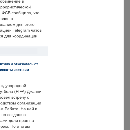
обвинение в
еррористической
. ФСБ сообщила, что
явлен в
ванием для этого
ацией Telegram чатов
ся для координации
нтино и отказалась от
пионаты частным
еждународной
тбола (FIFA) Джанни
овел встречу с
одством организации
м Рабате. На ней в
т по созданию
дажи доли прав на
рам. По итогам