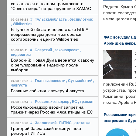
соглашался с планом трамповского
Раджеш Кумар С
"Совета мира" по разоружению ХАМАС
власти сосредо
имеющегося пар
#
Тульскаяобласть
, беспилотник
05.08 09:38
, Wildberries
В Тульской области после атаки БПЛА
повреждены два дома и загорелся
ФАС возбудила д
сортировочный центр Wildberries
Apple из-за непр
#
Боярский
, законопроект
,
05.08 09:11
видеоигры
Боярский: Новая Дума вернется к закону
о регулировании видеоигр после
выборов
#
Главныеновости
, Сутьсобытий
,
04.08 19:02
приложений RuS
4августа
устройства, пр
Главные события к вечеру 4 августа
Компании грозит
#
Россельхознадзор
, ЕС
, транзит
нюанс: Apple в 
04.08 18:54
Россельхознадзор вводит запрет на
транзит через Россию мяса птицы из ЕС
Росфинмониторинг
экстремиста Дуро
#
Заславский
, ГИТИС
, отставка
04.08 18:28
Григорий Заславский покинул пост
ректора ГИТИСа