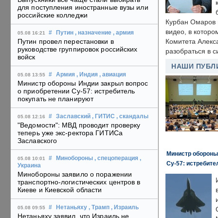
для поступления иностранные вузы или
российские колледжи
Курбан Омаров в
видео, в которо
#
Путин
, назначение
, армия
05.08 16:21
Путин провел перестановки в
Комитета Алекс
руководстве группировок российских
разобраться в с
войск
НАШИ ПУБЛ
#
Армия
, Индия
, авиация
05.08 13:55
Министр обороны Индии закрыл вопрос
о приобретении Су-57: истребитель
покупать не планируют
#
Заславский
, ГИТИС
, скандалы
05.08 12:16
"Ведомости": МВД проводит проверку
теперь уже экс-ректора ГИТИСа
Заславского
Министр обороны
#
Минобороны
, спецоперация
,
05.08 10:01
Су-57: истребите
Украина
Минобороны заявило о поражении
транспортно-логистических центров в
Киеве и Киевской области
#
Нетаньяху
, Трамп
, Израиль
05.08 09:55
Нетаньяху заявил, что Израиль не