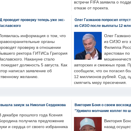
встречи FIFA заявила о под
отказе от проекта.
 проводит проверку теперь уже экс-
Олег Газманов попросил отпуст
Заславского
из СИЗО после выплаты 12 млн
Появилась информация о том, что
Олег Газмано
правоохранительные органы
из СИЗО его 
проводят проверку в отношении
Филиппа Росс
бывшего ректора ГИТИСа Григория
арестован по
Заславского. Накануне стало
мошенничеств
н покидает должность 5 августа. Как
авторских и смежных прав. П
ктор написал заявление об
сообщили, что он погасил бо
бственному желанию.
12 миллионов рублей. Суд, о
смягчить меру пресечения.
 вышла замуж за Николая Сердюкова
Виктория Боня о своем восхожд
"Удивило молчание коллег по ш
В декабре прошлого года Ксения
Бородина получила предложение
Виктория Бон
руки и сердца от своего избранника
назад осущес