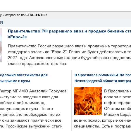
у и отправьте по
CTRL+ENTER
НЯ
Правительство РФ разрешило ввоз и продажу бензина ст
«Евро-2»
Правительство России разрешило ввоз и продажу на территор
стандартов вплоть до "Евро-2". Решение будет действовать в т
2027 года. Автозаправочные станции будут обязаны предоста
классе продаваемого топлива.
едложил ввести квоты для
В Ярославле обломки БПЛА поп
ри приеме в вузы
Нижегородской области постра
Ректор МГИМО Анатолий Торкунов
В Ярославле 
выступил за введение квот для
попали в рез
победителей олимпиад,
нефтеперера
поступающих в вузы. По его
Об этом сооб
мнению, это необходимо что их
Михаил Еврае
у они занимают практически все
возник пожар, которые сейча
а. Российские выпускники стали
специалисты. Есть и пострад