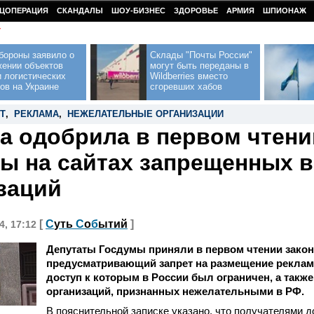
ЦОПЕРАЦИЯ
СКАНДАЛЫ
ШОУ-БИЗНЕС
ЗДОРОВЬЕ
АРМИЯ
ШПИОНАЖ
У
бороны заявило о
Склады "Почты России"
жении объектов
могут быть переданы в
 логистических
Wildberries вместо
ов на Украине
сгоревших хабов
Т
,
РЕКЛАМА
,
НЕЖЕЛАТЕЛЬНЫЕ ОРГАНИЗАЦИИ
а одобрила в первом чтени
ы на сайтах запрещенных в
заций
[
С
уть
С
о
б
ытий
]
4, 17:12
Депутаты Госдумы приняли в первом чтении закон
предусматривающий запрет на размещение реклам
доступ к которым в России был ограничен, а также
организаций, признанных нежелательными в РФ.
В пояснительной записке указано, что получателями д