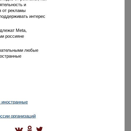
ятельность и
в от рекламы
 поддерживать интерес
адлежат Meta,
ми россияне
елательными любые
ностранные
е иностранные
оссии организаций