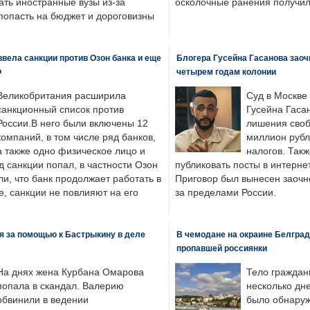
ать иностранные вузы из-за
осколочные ранения получил
попасть на бюджет и дороговизны
вела санкции против Озон банка и еще
Блогера Гусейна Гасанова заоч
Ф
четырем годам колонии
Великобритания расширила
Суд в Москве
санкционный список против
Гусейна Гаса
России.В него были включены 12
лишения своб
компаний, в том числе ряд банков,
миллион рубл
а также одно физическое лицо и
налогов. Так
д санкции попал, в частности Озон
публиковать посты в интернет
ли, что банк продолжает работать в
Приговор был вынесен заочно
, санкции не повлияют на его
за пределами России.
я за помощью к Бастрыкину в деле
В чемодане на окраине Белград
пропавшей россиянки
На днях жена Курбана Омарова
Тело граждан
попала в скандал. Валерию
несколько дне
обвинили в ведении
было обнаруж