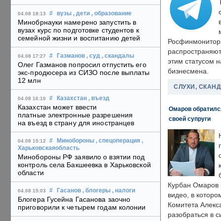
#
вузы
, дети
, образование
04.08 18:13
Минобрнауки намерено запустить в
вузах курс по подготовке студентов к
семейной жизни и воспитанию детей
Росфинмонитори
распространяютс
#
Газманов
, суд
, скандалы
04.08 17:27
этим статусом 
Олег Газманов попросил отпустить его
бизнесмена.
экс-продюсера из СИЗО после выплаты
12 млн
СЛУХИ, СКАН
#
Казахстан
, въезд
04.08 16:10
Казахстан может ввести
Омаров обратилс
платные электронные разрешения
своей супруги
на въезд в страну для иностранцев
#
Минобороны
, спецоперация
,
04.08 15:12
Харьковскаяобласть
Минобороны РФ заявило о взятии под
контроль села Бакшеевка в Харьковской
области
Курбан Омаров в
#
Гасанов
, блогеры
, налоги
04.08 15:03
видео, в которо
Блогера Гусейна Гасанова заочно
Комитета Алекс
приговорили к четырем годам колонии
разобраться в с