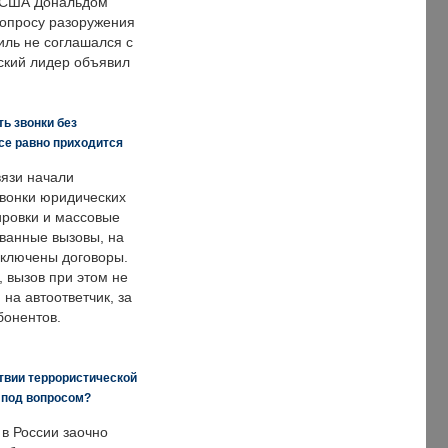
 США Дональдом
опросу разоружения
иль не соглашался с
ский лидер объявил
ь звонки без
все равно приходится
язи начали
звонки юридических
ировки и массовые
ванные вызовы, на
аключены договоры.
, вызов при этом не
на автоответчик, за
бонентов.
твии террористической
 под вопросом?
 в России заочно