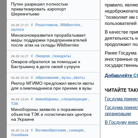
Путин разрешил полностью
правило, явля
приватизировать аэропорт
недоброжелате
Шереметьево
"позволяет им 
пользователей 
#
Решетников
, Wildberries
,
06.08 17:27
налоги
В качестве при
Минэкономразвития прорабатывает
деятельность к
меры поддержки предпринимателей
продолжают пол
после атак на склады Wildberries
Ранее Госдума
#
Омаров
, скандалы
06.08 16:27
иностранные ор
Омаров обратился за помощью к
государственны
Бастрыкину в деле своей супруги
Добавляйте
C
#
образование
, вузы
, квоты
06.08 15:33
Ректор МГИМО предложил ввести квоты
для олимпиадников при приеме в вузы
ЧИТАЙТЕ ТАК
Госдума принял
#
минобороны
, спецоперация
,
06.08 15:04
ТЭК
Госдума приня
Минобороны заявило о поражении
организации
объектов ТЭК и логистических центров
на Украине
В Госдуму внес
#
Великобритания
, санкции
,
06.08 13:18
Озонбанк