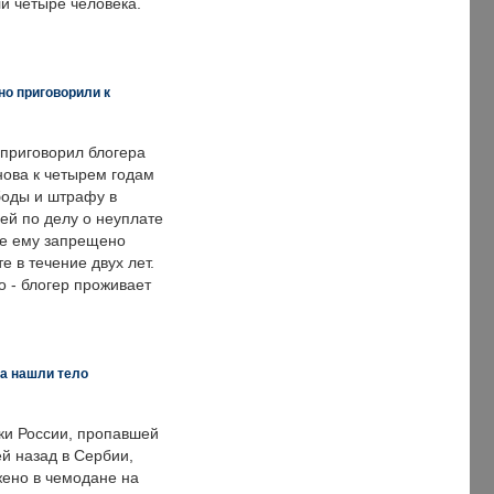
и четыре человека.
но приговорили к
 приговорил блогера
нова к четырем годам
оды и штрафу в
ей по делу о неуплате
же ему запрещено
е в течение двух лет.
 - блогер проживает
а нашли тело
ки России, пропавшей
й назад в Сербии,
ено в чемодане на