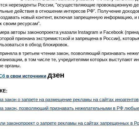
ются нерезиденты России, "осуществляющие провокационную де
льные действия в отношении интересов РФ". Получение доходо
создавать новый контент, включая запрещенную информацию, и
к своим ресурсам".
мера авторы законопроекта указали Instagram и Facebook (прин
оторой признана экстремистской и запрещена в России), которы
ьзоваться в обход блокировок.
 приняла в третьем чтении закон, позволяющий признавать неж
ганизации, в том числе те, учредителями которых выступают и
е органы.
дзен
Сб
в свои источники
ЖЕ:
а закон о запрете на размещение рекламы на сайтах иноагентов
ла закон, позволяющий признавать нежелательными в РФ любы
ли законопроект о запрете рекламы на сайтах запрещенных в Р