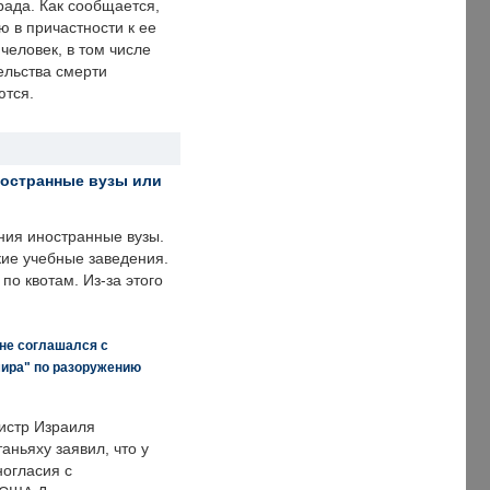
рада. Как сообщается,
ю в причастности к ее
человек, в том числе
ельства смерти
ются.
ностранные вузы или
ния иностранные вузы.
кие учебные заведения.
по квотам. Из-за этого
 не соглашался с
мира" по разоружению
истр Израиля
аньяху заявил, что у
ногласия с