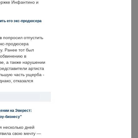
держке Инфантино и
ить его экс-продюсера
в попросил отпустить
экс-продюсера
у. Ранее тот был
 обвинению в
е, а также нарушении
редставители артиста
льшую часть ущерба -
днако, отказался
ении на Эверест:
оу-бизнесу"
я несколько дней
твила свою мечту —