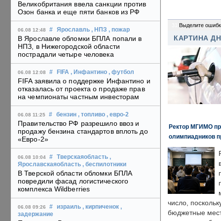
Великобритания ввела санкции против
Озон банка и еще пяти банков из РФ
31
Выделите ошибк
#
Ярославль
, НПЗ
, пожар
06.08 12:48
КАРТИНА Д
В Ярославле обломки БПЛА попали в
НПЗ, в Нижегородской области
пострадали четыре человека
#
FIFA
, Инфантино
, футбол
06.08 12:08
FIFA заявила о поддержке Инфантино и
отказалась от проекта о продаже прав
на чемпионаты частным инвесторам
#
бензин
, топливо
, евро-2
06.08 11:25
Правительство РФ разрешило ввоз и
Ректор МГИМО пр
продажу бензина стандартов вплоть до
олимпиадников п
«Евро-2»
#
Тверскаяобласть
,
06.08 10:04
Ярославскаяобласть
, беспилотники
В Тверской области обломки БПЛА
повредили фасад логистического
комплекса Wildberries
число, поскольк
#
израиль
, кирпиченок
,
06.08 09:26
бюджетные мест
задержание