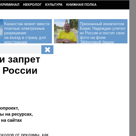
КРИМИНАЛ
НЕКРОЛОГ
КУЛЬТУРА
КНИЖНАЯ ПОЛКА
Казахстан может ввести
Признанный иноагентом
платные электронные
Борис Надеждин улетел
разрешения
из России и постит свои
на въезд в страну для
фото на фоне
иностранцев
Эйфелевой башни
и запрет
 России
опроект,
ы на ресурсах,
 на сайтах
оходов от рекламы, как