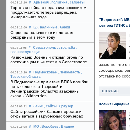
#
Армения
, политика
, запреты
04.08 13:10
Торговая война с недавним союзником
продолжается: теперь запрещена
минеральная вода
"Ведомости": МВД
ректора ГИТИСа 
#
цб
, наличные
, банки
04.08 12:00
Спрос на наличные в июле стал
рекордным в этом году
#
Севастополь
, стрельба
,
04.08 11:05
военнослужащие
Развожаев: Военный открыл огонь по
сослуживцам и жителям в Севастополе
известно, что о
сообщалось, ре
#
Подмосковье
, Ленобласть
,
04.08 10:20
отставке по со
Тверскаяобласть
В Подмосковье при атаке БПЛА погибли
пять человек, в Тверской и
Ленинградской областях атакованы
ШОУБИЗ
склады Wildberries
Ксения Бородина
#
банки
, сайты
, браузер
04.08 09:31
Сайты российских банков перестали
открываться в зарубежных браузерах
#
МО
, Воробьев
, Видное
03.08 19:08