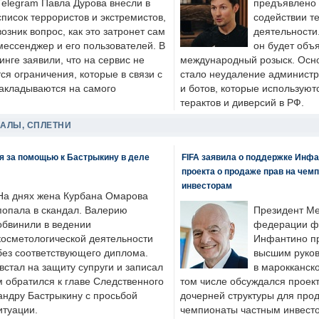
Telegram Павла Дурова внесли в
предъявлено 
список террористов и экстремистов,
содействии т
возник вопрос, как это затронет сам
деятельности
мессенджер и его пользователей. В
он будет объ
нге заявили, что на сервис не
международный розыск. Осно
я ограничения, которые в связи с
стало неудаление администр
накладываются на самого
и ботов, которые используют
терактов и диверсий в РФ.
ДАЛЫ, СПЛЕТНИ
я за помощью к Бастрыкину в деле
FIFA заявила о поддержке Инфа
проекта о продаже прав на чем
инвесторам
На днях жена Курбана Омарова
попала в скандал. Валерию
Президент М
обвинили в ведении
федерации фу
косметологической деятельности
Инфантино пр
без соответствующего диплома.
высшим руков
стал на защиту супруги и записал
в марокканско
м обратился к главе Следственного
том числе обсуждался проек
андру Бастрыкину с просьбой
дочерней структуры для про
итуации.
чемпионаты частным инвесто