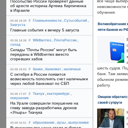
все чаще выбир
Посольство России проверяет данные
об аресте историка Артема Кирпиченка
невозможности 
в Израиле
обучения.
#
Главныеновости
, Сутьсобытий
,
05.08 18:39
Великобритания в
5августа
пяти банков из Р
Главные события к вечеру 5 августа
#
Wildberries
, ПочтаРоссии
,
05.08 18:38
склад
Склады "Почты России" могут быть
переданы в Wildberries вместо
сгоревших хабов
шесть судов. По
#
банки
, банкомат
, наличные
05.08 18:03
банк. Там заяви
С октября в России появится
возможность пополнять счет наличными
обычном режиме
через любой банкомат по СБП
работу.
#
Ткачук
, екатеринбург
,
05.08 17:07
Омаров обратилс
покушение
своей супруги
На Урале совершили покушение на
главу завода-разработчика дронов
«Упырь» Ткачука
#
образование
, вузы
, выпускники
05.08 16:51
Выпускники все чаще стали выбирать