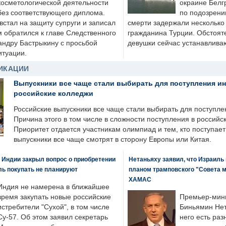
косметологической деятельности
окраине Белг
без соответствующего диплома.
по подозрени
стал на защиту супруги и записал
смерти задержали несколько 
м обратился к главе Следственного
гражданина Турции. Обстоят
андру Бастрыкину с просьбой
девушки сейчас устанавлива
итуации.
ИКАЦИИ
Выпускники все чаще стали выбирать для поступления и
российские колледжи
Российские выпускники все чаще стали выбирать для поступле
Причина этого в том числе в сложности поступления в российс
Приоритет отдается участникам олимпиад и тем, кто поступает 
выпускники все чаще смотрят в сторону Европы или Китая.
 Индии закрыл вопрос о приобретении
Нетаньяху заявил, что Израиль
ль покупать не планируют
планом трамповского "Совета 
ХАМАС
Индия не намерена в ближайшее
время закупать новые российские
Премьер-мин
истребители "Сухой", в том числе
Биньямин Нет
Су-57. Об этом заявил секретарь
него есть раз