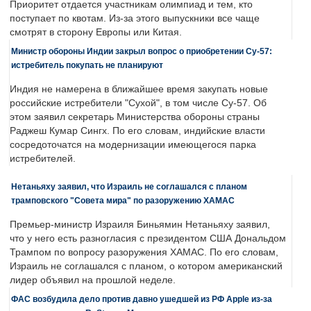
Приоритет отдается участникам олимпиад и тем, кто
поступает по квотам. Из-за этого выпускники все чаще
смотрят в сторону Европы или Китая.
Министр обороны Индии закрыл вопрос о приобретении Су-57:
истребитель покупать не планируют
Индия не намерена в ближайшее время закупать новые
российские истребители "Сухой", в том числе Су-57. Об
этом заявил секретарь Министерства обороны страны
Раджеш Кумар Сингх. По его словам, индийские власти
сосредоточатся на модернизации имеющегося парка
истребителей.
Нетаньяху заявил, что Израиль не соглашался с планом
трамповского "Совета мира" по разоружению ХАМАС
Премьер-министр Израиля Биньямин Нетаньяху заявил,
что у него есть разногласия с президентом США Дональдом
Трампом по вопросу разоружения ХАМАС. По его словам,
Израиль не соглашался с планом, о котором американский
лидер объявил на прошлой неделе.
ФАС возбудила дело против давно ушедшей из РФ Apple из-за