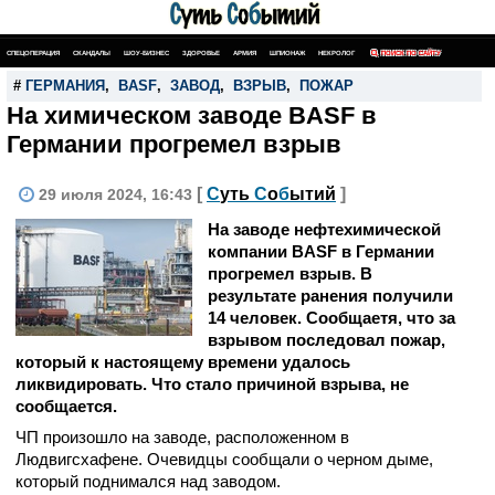
СПЕЦОПЕРАЦИЯ
СКАНДАЛЫ
ШОУ-БИЗНЕС
ЗДОРОВЬЕ
АРМИЯ
ШПИОНАЖ
НЕКРОЛОГ
ПОИСК ПО САЙТУ
#
ГЕРМАНИЯ
,
BASF
,
ЗАВОД
,
ВЗРЫВ
,
ПОЖАР
На химическом заводе BASF в
Германии прогремел взрыв
[
С
уть
С
о
б
ытий
]
29 июля 2024, 16:43
На заводе нефтехимической
компании BASF в Германии
прогремел взрыв. В
результате ранения получили
14 человек. Сообщаетя, что за
взрывом последовал пожар,
который к настоящему времени удалось
ликвидировать. Что стало причиной взрыва, не
сообщается.
ЧП произошло на заводе, расположенном в
Людвигсхафене. Очевидцы сообщали о черном дыме,
который поднимался над заводом.