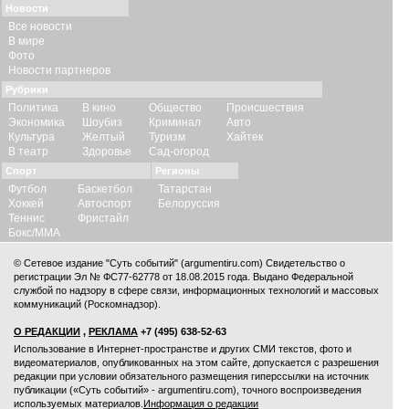
Новости
Все новости
В мире
Фото
Новости партнеров
Рубрики
Политика
В кино
Общество
Происшествия
Экономика
Шоубиз
Криминал
Авто
Культура
Желтый
Туризм
Хайтек
В театр
Здоровье
Сад-огород
Спорт
Регионы
Футбол
Баскетбол
Татарстан
Хоккей
Автоспорт
Белоруссия
Теннис
Фристайл
Бокс/ММА
© Сетевое издание "Суть событий" (argumentiru.com) Свидетельство о
регистрации Эл № ФС77-62778 от 18.08.2015 года. Выдано Федеральной
службой по надзору в сфере связи, информационных технологий и массовых
коммуникаций (Роскомнадзор).
О РЕДАКЦИИ
,
РЕКЛАМА
+7 (495) 638-52-63
Использование в Интернет-пространстве и других СМИ текстов, фото и
видеоматериалов, опубликованных на этом сайте, допускается с
разрешения
редакции
при условии обязательного размещения гиперссылки на источник
публикации («Суть событий» - argumentiru.com), точного воспроизведения
используемых материалов.
Информация о редакции