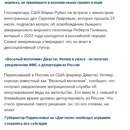
морпеха, не принявшего в колонии наших правил и норм
Госсекретарь США Марко Рубио на встрече с министром
иностранных дел Сергеем Лавровым, которая прошла 23
июля, подписал вопрос об освобождении бывшего
американского морского пехотинца Роберта Гилмана,
который с 2022 года находится в российской тюрьме.
Семья американца утверждает, что он впал в
диссоциативный ступор.
«Веселый молочник» Джастас Уолкер в ужасе - он получил
уведомление ФМС о депортации из России
Переехавший в Россию из США фермер Джастас Уолкер,
хорошо известный как "Веселый молочник", сообщил, что
получил уведомление миграционной службы об
аннулировании вида на жительство. Его вместе с семьей в
ближайшее время должны депортировать из России. Что
стало причиной такого решения, он, по его словам, не
знает.
Губернатор Подмосковья на «Дне поля» пообещал аграриям
сохранить все субсидии