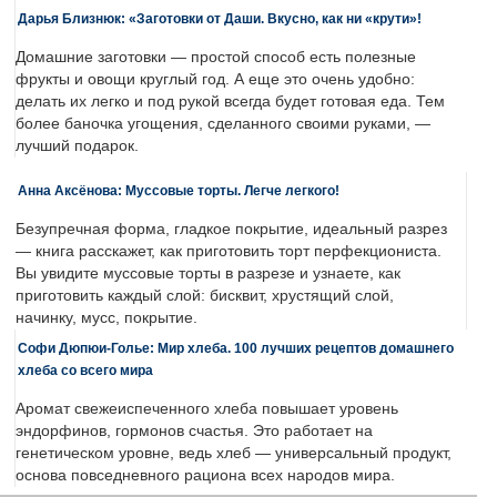
Дарья Близнюк: «Заготовки от Даши. Вкусно, как ни «крути»!
Домашние заготовки — простой способ есть полезные
фрукты и овощи круглый год. А еще это очень удобно:
делать их легко и под рукой всегда будет готовая еда. Тем
более баночка угощения, сделанного своими руками, —
лучший подарок.
Анна Аксёнова: Муссовые торты. Легче легкого!
Безупречная форма, гладкое покрытие, идеальный разрез
— книга расскажет, как приготовить торт перфекциониста.
Вы увидите муссовые торты в разрезе и узнаете, как
приготовить каждый слой: бисквит, хрустящий слой,
начинку, мусс, покрытие.
Софи Дюпюи-Голье: Мир хлеба. 100 лучших рецептов домашнего
хлеба со всего мира
Аромат свежеиспеченного хлеба повышает уровень
эндорфинов, гормонов счастья. Это работает на
генетическом уровне, ведь хлеб — универсальный продукт,
основа повседневного рациона всех народов мира.