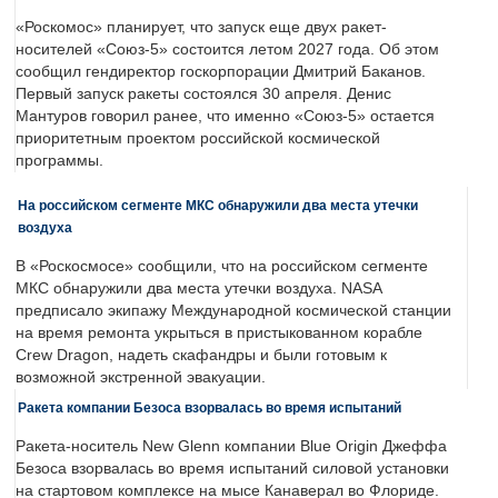
«Роскомос» планирует, что запуск еще двух ракет-
носителей «Союз-5» состоится летом 2027 года. Об этом
сообщил гендиректор госкорпорации Дмитрий Баканов.
Первый запуск ракеты состоялся 30 апреля. Денис
Мантуров говорил ранее, что именно «Союз-5» остается
приоритетным проектом российской космической
программы.
На российском сегменте МКС обнаружили два места утечки
воздуха
В «Роскосмосе» сообщили, что на российском сегменте
МКС обнаружили два места утечки воздуха. NASA
предписало экипажу Международной космической станции
на время ремонта укрыться в пристыкованном корабле
Crew Dragon, надеть скафандры и были готовым к
возможной экстренной эвакуации.
Ракета компании Безоса взорвалась во время испытаний
Ракета-носитель New Glenn компании Blue Origin Джеффа
Безоса взорвалась во время испытаний силовой установки
на стартовом комплексе на мысе Канаверал во Флориде.