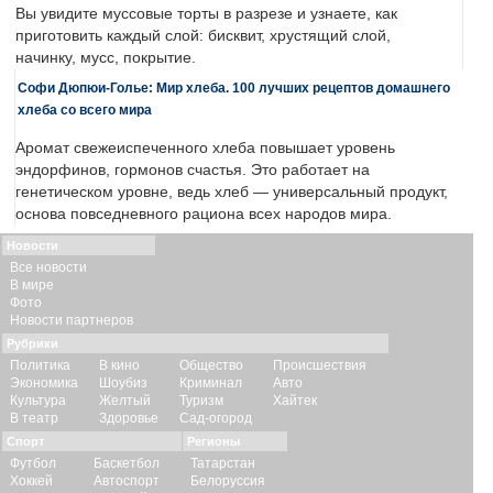
Вы увидите муссовые торты в разрезе и узнаете, как
приготовить каждый слой: бисквит, хрустящий слой,
начинку, мусс, покрытие.
Софи Дюпюи-Голье: Мир хлеба. 100 лучших рецептов домашнего
хлеба со всего мира
Аромат свежеиспеченного хлеба повышает уровень
эндорфинов, гормонов счастья. Это работает на
генетическом уровне, ведь хлеб — универсальный продукт,
основа повседневного рациона всех народов мира.
Новости
Все новости
В мире
Фото
Новости партнеров
Рубрики
Политика
В кино
Общество
Происшествия
Экономика
Шоубиз
Криминал
Авто
Культура
Желтый
Туризм
Хайтек
В театр
Здоровье
Сад-огород
Спорт
Регионы
Футбол
Баскетбол
Татарстан
Хоккей
Автоспорт
Белоруссия