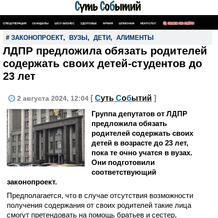
СПЕЦОПЕРАЦИЯ
СКАНДАЛЫ
ШОУ-БИЗНЕС
ЗДОРОВЬЕ
АРМИЯ
ШПИОНАЖ
НЕКРОЛОГ
ПОИСК ПО САЙТУ
#
ЗАКОНОПРОЕКТ
,
ВУЗЫ
,
ДЕТИ
,
АЛИМЕНТЫ
ЛДПР предложила обязать родителей
содержать своих детей-студентов до
23 лет
[
С
уть
С
о
б
ытий
]
2 августа 2024, 12:04
Группа депутатов от ЛДПР
предложила обязать
родителей содержать своих
детей в возрасте до 23 лет,
пока те очно учатся в вузах.
Они подготовили
соответствующий
законопроект.
Предполагается, что в случае отсутствия возможности
получения содержания от своих родителей такие лица
смогут претендовать на помощь братьев и сестер,