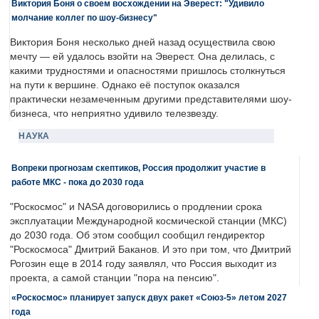
Виктория Боня о своем восхождении на Эверест: "Удивило
молчание коллег по шоу-бизнесу"
Виктория Боня несколько дней назад осуществила свою
мечту — ей удалось взойти на Эверест. Она делилась, с
какими трудностями и опасностями пришлось столкнуться
на пути к вершине. Однако её поступок оказался
практически незамеченным другими представителями шоу-
бизнеса, что неприятно удивило телезвезду.
НАУКА
Вопреки прогнозам скептиков, Россия продолжит участие в
работе МКС - пока до 2030 года
"Роскосмос" и NASA договорились о продлении срока
эксплуатации Международной космической станции (МКС)
до 2030 года. Об этом сообщил сообщил гендиректор
"Роскосмоса" Дмитрий Баканов. И это при том, что Дмитрий
Рогозин еще в 2014 году заявлял, что Россия выходит из
проекта, а самой станции "пора на пенсию".
«Роскосмос» планирует запуск двух ракет «Союз-5» летом 2027
года