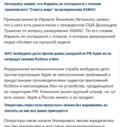
Нетаньяху заявил, что Израиль не соглашался с планом
трамповского "Совета мира" по разоружению ХАМАС
Премьер-министр Израиля Биньямин Нетаньяху заявил,
что у него есть разногласия с президентом США Дональдом
Трампом по вопросу разоружения ХАМАС. По его словам,
Израиль не соглашался с планом, о котором американский
лидер объявил на прошлой неделе.
ФАС возбудила дело против давно ушедшей из РФ Apple из-за
непредустановки RuStore и Max
Федеральная антимонопольная служба возбудила дело
против корпорации Apple за неисполнения требований о
предустановке производителями гаджетов приложений
RuStore и мессенджера Max на устройства, продающиеся
на территории РФ. Компании грозит крупный штраф, но тут
есть нюанс: Apple в России ничего и не продает.
Операторы перестали пропускать звонки без маркировки, но
платить за них все равно приходится
Операторы связи начали блокировать звонки юридических
лиц без маркировки и массовые автоматизированные