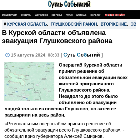
СПЕЦОПЕРАЦИЯ
СКАНДАЛЫ
ШОУ-БИЗНЕС
ЗДОРОВЬЕ
АРМИЯ
ШПИОНАЖ
НЕКРОЛОГ
ПОИСК ПО САЙТУ
#
КУРСКАЯ ОБЛАСТЬ
,
ГЛУШКОВСКИЙ РАЙОН
,
ВТОРЖЕНИЕ
,
ЭВА
В Курской области объявлена
эвакуация Глушковского района
[
С
уть
С
о
б
ытий
]
15 августа 2024, 08:33
Оперштаб Курской области
принял решение об
обязательной эвакуации всех
жителей приграничного
Глушковского района.
Незадолго до этого было
объявлено об эвакуации
людей только из поселка Глушково, но затеи ее
расширили на весь район.
«Региональным оперштабом принято решение об
обязательной эвакуации всего Глушковского района», -
сообщил врио губернатора Алексей Смирнов.