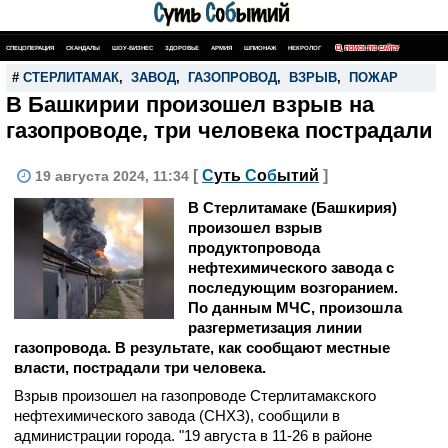
СПЕЦОПЕРАЦИЯ
СКАНДАЛЫ
ШОУ-БИЗНЕС
ЗДОРОВЬЕ
АРМИЯ
ШПИОНАЖ
НЕКРОЛОГ
ПОИСК ПО САЙТУ
#
СТЕРЛИТАМАК
,
ЗАВОД
,
ГАЗОПРОВОД
,
ВЗРЫВ
,
ПОЖАР
В Башкирии произошел взрыв на
газопроводе, три человека пострадали
[
С
уть
С
о
б
ытий
]
19 августа 2024, 11:34
В Стерлитамаке (Башкирия)
произошел взрыв
продуктопровода
нефтехимического завода с
последующим возгоранием.
По данным МЧС, произошла
разгерметизация линии
газопровода. В результате, как сообщают местные
власти, пострадали три человека.
Взрыв произошел на газопроводе Стерлитамакского
нефтехимического завода (СНХЗ), сообщили в
администрации города. "19 августа в 11-26 в районе