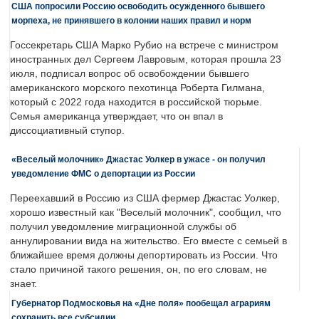
США попросили Россию освободить осужденного бывшего
морпеха, не принявшего в колонии наших правил и норм
Госсекретарь США Марко Рубио на встрече с министром
иностранных дел Сергеем Лавровым, которая прошла 23
июля, подписал вопрос об освобождении бывшего
американского морского пехотинца Роберта Гилмана,
который с 2022 года находится в российской тюрьме.
Семья американца утверждает, что он впал в
диссоциативный ступор.
«Веселый молочник» Джастас Уолкер в ужасе - он получил
уведомление ФМС о депортации из России
Переехавший в Россию из США фермер Джастас Уолкер,
хорошо известный как "Веселый молочник", сообщил, что
получил уведомление миграционной службы об
аннулировании вида на жительство. Его вместе с семьей в
ближайшее время должны депортировать из России. Что
стало причиной такого решения, он, по его словам, не
знает.
Губернатор Подмосковья на «Дне поля» пообещал аграриям
сохранить все субсидии