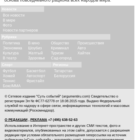
основа повседневного рациона всех народов мира.
Новости
Все новости
В мире
Фото
Новости партнеров
Рубрики
Политика
В кино
Общество
Происшествия
Экономика
Шоубиз
Криминал
Авто
Культура
Желтый
Туризм
Хайтек
В театр
Здоровье
Сад-огород
Спорт
Регионы
Футбол
Баскетбол
Татарстан
Хоккей
Автоспорт
Белоруссия
Теннис
Фристайл
Бокс/ММА
© Сетевое издание "Суть событий" (argumentiru.com) Свидетельство о
регистрации Эл № ФС77-62778 от 18.08.2015 года. Выдано Федеральной
службой по надзору в сфере связи, информационных технологий и массовых
коммуникаций (Роскомнадзор).
О РЕДАКЦИИ
,
РЕКЛАМА
+7 (495) 638-52-63
Использование в Интернет-пространстве и других СМИ текстов, фото и
видеоматериалов, опубликованных на этом сайте, допускается с
разрешения
редакции
при условии обязательного размещения гиперссылки на источник
публикации («Суть событий» - argumentiru.com), точного воспроизведения