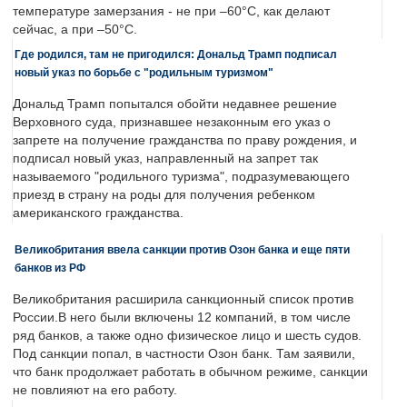
температуре замерзания - не при –60°C, как делают
сейчас, а при –50°C.
Где родился, там не пригодился: Дональд Трамп подписал
новый указ по борьбе с "родильным туризмом"
Дональд Трамп попытался обойти недавнее решение
Верховного суда, признавшее незаконным его указ о
запрете на получение гражданства по праву рождения, и
подписал новый указ, направленный на запрет так
называемого "родильного туризма", подразумевающего
приезд в страну на роды для получения ребенком
американского гражданства.
Великобритания ввела санкции против Озон банка и еще пяти
банков из РФ
Великобритания расширила санкционный список против
России.В него были включены 12 компаний, в том числе
ряд банков, а также одно физическое лицо и шесть судов.
Под санкции попал, в частности Озон банк. Там заявили,
что банк продолжает работать в обычном режиме, санкции
не повлияют на его работу.