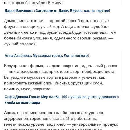
некоторых блюд уйдет 5 минут.
Дарья Близнюк: «Заготовки от Даши. Вкусно, как ни «крути»!
Домашние заготовки — простой способ есть полезные
фрукты и овощи круглый год. А еще это очень удобно:
делать их легко и под рукой всегда будет готовая еда. Тем
более баночка угощения, сделанного своими руками, —
лучший подарок.
Анна Аксёнова: Муссовые торты. Легче легкого!
Безупречная форма, гладкое покрытие, идеальный разрез
— книга расскажет, как приготовить торт перфекциониста.
Вы увидите муссовые торты в разрезе и узнаете, как
приготовить каждый слой: бисквит, хрустящий слой,
начинку, мусс, покрытие.
Софи Дюпюи-Голье: Мир хлеба. 100 лучших рецептов домашнего
хлеба со всего мира
Аромат свежеиспеченного хлеба повышает уровень
эндорфинов, гормонов счастья. Это работает на
генетическом уровне, ведь хлеб — универсальный продукт,