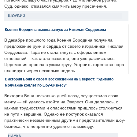
погасил большую часть ущерба - 12 миллионов рублей.
Суд, однако, отказался смягчить меру пресечения.
ШОУБИЗ
Ксения Бородина вышла замуж за Николая Сердюкова
В декабре прошлого года Ксения Бородина получила
предложение руки и сердца от своего избранника Николая
Сердюкова. Пара не стала тянуть с оформлением
отношений – как стало известно, они уже расписались.
Церемония прошла в узком кругу. Устроить торжество пара
планирует через несколько недель.
Виктория Боня о своем восхождении на Эверест: "Удивило
молчание коллег по шоу-бизнесу"
Виктория Боня несколько дней назад осуществила свою
мечту — ей удалось взойти на Эверест. Она делилась, с
какими трудностями и опасностями пришлось столкнуться
на пути к вершине. Однако её поступок оказался
практически незамеченным другими представителями шоу-
бизнеса, что неприятно удивило телезвезду.
НАУКА