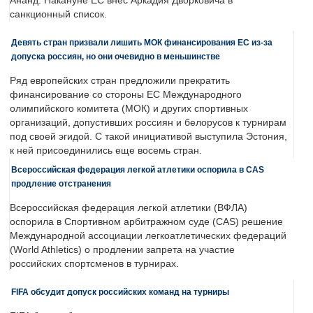
Ананд. Накануне ЕС внес Аркадия Дворковича в
санкционный список.
Девять стран призвали лишить МОК финансирования ЕС из-за
допуска россиян, но они очевидно в меньшинстве
Ряд европейских стран предложили прекратить
финансирование со стороны ЕС Международного
олимпийского комитета (МОК) и других спортивных
организаций, допустивших россиян и белорусов к турнирам
под своей эгидой. С такой инициативой выступила Эстония,
к ней присоединились еще восемь стран.
Всероссийская федерация легкой атлетики оспорила в CAS
продление отстранения
Всероссийская федерация легкой атлетики (ВФЛА)
оспорила в Спортивном арбитражном суде (CAS) решение
Международной ассоциации легкоатлетических федераций
(World Athletics) о продлении запрета на участие
российских спортсменов в турнирах.
FIFA обсудит допуск российских команд на турниры