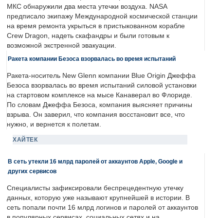
МКС обнаружили два места утечки воздуха. NASA
предписало экипажу Международной космической станции
на время ремонта укрыться в пристыкованном корабле
Crew Dragon, надеть скафандры и были готовым к
возможной экстренной эвакуации.
Ракета компании Безоса взорвалась во время испытаний
Ракета-носитель New Glenn компании Blue Origin Джеффа
Безоса взорвалась во время испытаний силовой установки
на стартовом комплексе на мысе Канаверал во Флориде.
По словам Джеффа Безоса, компания выясняет причины
взрыва. Он заверил, что компания восстановит все, что
нужно, и вернется к полетам.
ХАЙТЕК
В сеть утекли 16 млрд паролей от аккаунтов Apple, Google и
других сервисов
Специалисты зафиксировали беспрецедентную утечку
данных, которую уже называют крупнейшей в истории. В
сеть попали почти 16 млрд логинов и паролей от аккаунтов
в популярных сервисах, социальных сетях и на