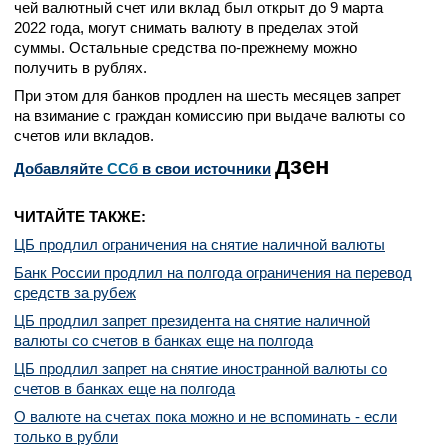
чей валютный счет или вклад был открыт до 9 марта
2022 года, могут снимать валюту в пределах этой
суммы. Остальные средства по-прежнему можно
получить в рублях.
При этом для банков продлен на шесть месяцев запрет
на взимание с граждан комиссию при выдаче валюты со
счетов или вкладов.
дзен
Добавляйте
CСб
в свои источники
ЧИТАЙТЕ ТАКЖЕ:
ЦБ продлил ограничения на снятие наличной валюты
Банк России продлил на полгода ограничения на перевод
средств за рубеж
ЦБ продлил запрет президента на снятие наличной
валюты со счетов в банках еще на полгода
ЦБ продлил запрет на снятие иностранной валюты со
счетов в банках еще на полгода
О валюте на счетах пока можно и не вспоминать - если
только в рубли