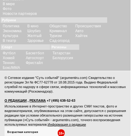
В мире
Фото
Новости партнеров
Рубрики
Политика
В кино
Общество
Происшествия
Экономика
Шоубиз
Криминал
Авто
Культура
Желтый
Туризм
Хайтек
В театр
Здоровье
Сад-огород
Спорт
Регионы
Футбол
Баскетбол
Татарстан
Хоккей
Автоспорт
Белоруссия
Теннис
Фристайл
Бокс/ММА
© Сетевое издание "Суть событий" (argumentiru.com) Свидетельство о
регистрации Эл № ФС77-62778 от 18.08.2015 года. Выдано Федеральной
службой по надзору в сфере связи, информационных технологий и массовых
коммуникаций (Роскомнадзор).
О РЕДАКЦИИ
,
РЕКЛАМА
+7 (495) 638-52-63
Использование в Интернет-пространстве и других СМИ текстов, фото и
видеоматериалов, опубликованных на этом сайте, допускается с
разрешения
редакции
при условии обязательного размещения гиперссылки на источник
публикации («Суть событий» - argumentiru.com), точного воспроизведения
используемых материалов.
Информация о редакции
Возрастная категория
18+