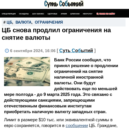
СПЕЦОПЕРАЦИЯ
СКАНДАЛЫ
ШОУ-БИЗНЕС
ЗДОРОВЬЕ
АРМИЯ
ШПИОНАЖ
НЕКРОЛОГ
ПОИСК ПО САЙТУ
#
ЦБ
,
ВАЛЮТА
,
ОГРАНИЧЕНИЯ
ЦБ снова продлил ограничения на
снятие валюты
[
С
уть
С
о
б
ытий
]
6 сентября 2024, 16:06
Банк России сообщил, что
принял решение о продлении
ограничений на снятие
наличной иностранной
валюты. Они будут
действовать еще по меньшей
мере полгода - до 9 марта 2025 года. Это связано с
действующими санкциями, запрещющими
отечественным финансовым институтам
приобретать наличную валюту западных стран.
Лимит в размере $10 тыс. или эквивалентной суммы в
евро сохраняется, говорится в
сообщении
ЦБ. Граждане,