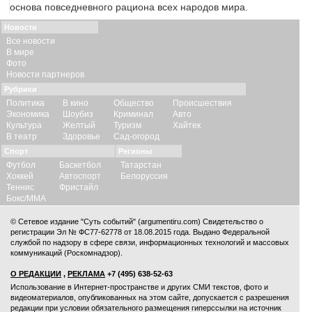
основа повседневного рациона всех народов мира.
Новости
Все новости
В мире
Фото
Новости партнеров
Рубрики
Политика
В кино
Общество
Происшествия
Экономика
Шоубиз
Криминал
Авто
Культура
Желтый
Туризм
Хайтек
В театр
Здоровье
Сад-огород
Спорт
Регионы
Футбол
Баскетбол
Татарстан
Хоккей
Автоспорт
Белоруссия
Теннис
Фристайл
Бокс/ММА
© Сетевое издание "Суть событий" (argumentiru.com) Свидетельство о
регистрации Эл № ФС77-62778 от 18.08.2015 года. Выдано Федеральной
службой по надзору в сфере связи, информационных технологий и массовых
коммуникаций (Роскомнадзор).
О РЕДАКЦИИ
,
РЕКЛАМА
+7 (495) 638-52-63
Использование в Интернет-пространстве и других СМИ текстов, фото и
видеоматериалов, опубликованных на этом сайте, допускается с
разрешения
редакции
при условии обязательного размещения гиперссылки на источник