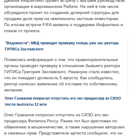
Джанни Инфантино провел встречу с высшим руководством
организации в марокканском Рабате. На ней в том числе
обсуждался проект по созданию дочерней структуры для
продажи доли прав на чемпионаты частным инвесторам.
По итогам встречи FIFA заявила о поддержке Инфантино и
отказе от проекта.
"Ведомости": МВД проводит проверку теперь уже экс-ректора
ГИТИСа Заславского
Появилась информация о том, что правоохранительные
органы проводят проверку в отношении бывшего ректора
ГИТИСа Григория Заславского. Накануне стало известно,
что он покидает должность 5 августа. Как сообщалось,
ректор написал заявление об отставке по собственному
желанию.
Олег Газманов попросил отпустить его экс-продюсера из СИЗО
после выплаты 12 млн
Олег Газманов попросил отпустить из СИЗО его экс-
продюсера Филиппа Россу. Ранее тот был арестован по
обвинению в мошенничестве, а также нарушении авторских
и смежных прав. Представители артиста сообщили, что он