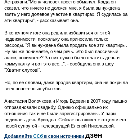
Астрахани."Меня человек просто обманул. Когда он
сказал, что ничего не должен мне, я была вынуждена
взять у него долевое участие в квартирах. Я судилась за
эти квартиры", - рассказывает она.
В конечном итоге она решила избавиться от этой
недвижимости, поскольку она приносила только
расходы. "Я вынуждена была продать все эти квартиры.
Ну вы же понимаете, о чем речь. Это был пассивный
актив, понимаете? За них нужно было платить деньги —
коммуналку и вот это все...", - сообщила она в шоу
"Хватит слухов!".
Но, по ее словам, даже продав квартиры, она не покрыла
всех понесенных убытков.
Анастасия Волочкова и Игорь Вдовин в 2007 году пышно
отпраздновали свадьбу. Однако официально их
отношения так и не были зарегистрированы. У пары
родилась дочь Ариадна. Сейчас она живет с отцом и его
новой супругой - телеведущей Еленой Николаевой.
дзен
Добавляйте
CСб
в свои источники