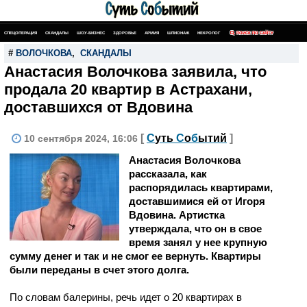
СПЕЦОПЕРАЦИЯ
СКАНДАЛЫ
ШОУ-БИЗНЕС
ЗДОРОВЬЕ
АРМИЯ
ШПИОНАЖ
НЕКРОЛОГ
ПОИСК ПО САЙТУ
#
ВОЛОЧКОВА
,
СКАНДАЛЫ
Анастасия Волочкова заявила, что
продала 20 квартир в Астрахани,
доставшихся от Вдовина
[
С
уть
С
о
б
ытий
]
10 сентября 2024, 16:06
Анастасия Волочкова
рассказала, как
распорядилась квартирами,
доставшимися ей от Игоря
Вдовина. Артистка
утверждала, что он в свое
время занял у нее крупную
сумму денег и так и не смог ее вернуть. Квартиры
были переданы в счет этого долга.
По словам балерины, речь идет о 20 квартирах в