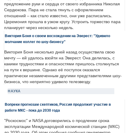
предложение руки и сердца от своего избранника Николая
Сердюкова. Пара не стала тянуть с оформлением
отношений – как стало известно, они уже расписались.
Церемония прошла в узком кругу. Устроить торжество пара
планирует через несколько недель.
Виктория Боня о своем восхождении на Эверест: "Удивило
молчание коллег по шоу-бизнесу"
Виктория Боня несколько дней назад осуществила свою
мечту — ей удалось взойти на Эверест. Она делилась, с
какими трудностями и опасностями пришлось столкнуться
на пути к вершине. Однако её поступок оказался
практически незамеченным другими представителями шоу-
бизнеса, что неприятно удивило телезвезду.
НАУКА
Вопреки прогнозам скептиков, Россия продолжит участие в
работе МКС - пока до 2030 года
"Роскосмос" и NASA договорились о продлении срока
эксплуатации Международной космической станции (МКС)
до 2030 года. Об этом сообщил сообщил гендиректор