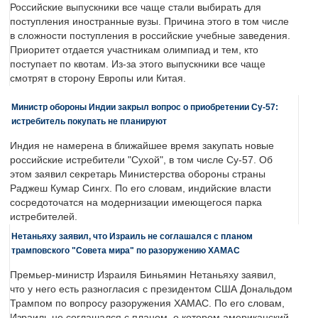
Российские выпускники все чаще стали выбирать для
поступления иностранные вузы. Причина этого в том числе
в сложности поступления в российские учебные заведения.
Приоритет отдается участникам олимпиад и тем, кто
поступает по квотам. Из-за этого выпускники все чаще
смотрят в сторону Европы или Китая.
Министр обороны Индии закрыл вопрос о приобретении Су-57:
истребитель покупать не планируют
Индия не намерена в ближайшее время закупать новые
российские истребители "Сухой", в том числе Су-57. Об
этом заявил секретарь Министерства обороны страны
Раджеш Кумар Сингх. По его словам, индийские власти
сосредоточатся на модернизации имеющегося парка
истребителей.
Нетаньяху заявил, что Израиль не соглашался с планом
трамповского "Совета мира" по разоружению ХАМАС
Премьер-министр Израиля Биньямин Нетаньяху заявил,
что у него есть разногласия с президентом США Дональдом
Трампом по вопросу разоружения ХАМАС. По его словам,
Израиль не соглашался с планом, о котором американский