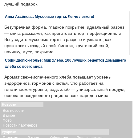
лучший подарок.
Анна Аксёнова: Муссовые торты. Легче легкого!
Безупречная форма, гладкое покрытие, идеальный разрез
— книга расскажет, как приготовить торт перфекциониста.
Вы увидите муссовые торты в разрезе и узнаете, как
приготовить каждый слой: бисквит, хрустящий слой,
начинку, мусс, покрытие.
Софи Дюпюи-Голье: Мир хлеба. 100 лучших рецептов домашнего
хлеба со всего мира
Аромат свежеиспеченного хлеба повышает уровень
эндорфинов, гормонов счастья. Это работает на
генетическом уровне, ведь хлеб — универсальный продукт,
основа повседневного рациона всех народов мира.
Новости
Все новости
В мире
Фото
Новости партнеров
Рубрики