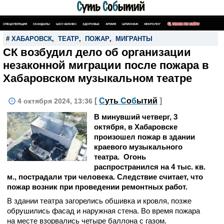
СПЕЦОПЕРАЦИЯ
СКАНДАЛЫ
ШОУ-БИЗНЕС
ЗДОРОВЬЕ
АРМИЯ
ШПИОНАЖ
НЕКРОЛОГ
ПОИСК ПО САЙТУ
#
ХАБАРОВСК
,
ТЕАТР
,
ПОЖАР
,
МИГРАНТЫ
СК возбудил дело об организации
незаконной миграции после пожара в
Хабаровском музыкальном театре
[
С
уть
С
о
б
ытий
]
4 октября 2024, 13:36
В минувший четверг, 3
октября, в Хабаровске
произошел пожар в здании
краевого музыкального
театра. Огонь
распространился на 4 тыс. кв.
м., пострадали три человека. Следствие считает, что
пожар возник при проведении ремонтных работ.
В здании театра загорелись обшивка и кровля, позже
обрушились фасад и наружная стена. Во время пожара
на месте взорвались четыре баллона с газом.