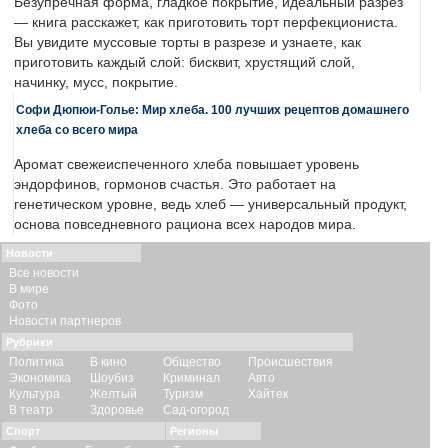
Безупречная форма, гладкое покрытие, идеальный разрез
— книга расскажет, как приготовить торт перфекциониста.
Вы увидите муссовые торты в разрезе и узнаете, как
приготовить каждый слой: бисквит, хрустящий слой,
начинку, мусс, покрытие.
Софи Дюпюи-Голье: Мир хлеба. 100 лучших рецептов домашнего
хлеба со всего мира
Аромат свежеиспеченного хлеба повышает уровень
эндорфинов, гормонов счастья. Это работает на
генетическом уровне, ведь хлеб — универсальный продукт,
основа повседневного рациона всех народов мира.
Новости
Все новости
В мире
Фото
Новости партнеров
Рубрики
Политика
В кино
Общество
Происшествия
Экономика
Шоубиз
Криминал
Авто
Культура
Желтый
Туризм
Хайтек
В театр
Здоровье
Сад-огород
Спорт
Регионы