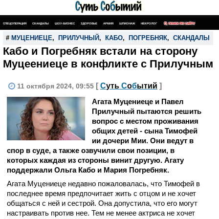
СПЕЦОПЕРАЦИЯ
СКАНДАЛЫ
ШОУ-БИЗНЕС
ЗДОРОВЬЕ
АРМИЯ
ШПИОНАЖ
НЕКРОЛОГ
ПОИСК ПО САЙТУ
#
МУЦЕНИЕЦЕ
,
ПРИЛУЧНЫЙ
,
КАБО
,
ПОГРЕБНЯК
,
СКАНДАЛЫ
Кабо и Погребняк встали на сторону
Муцеениеце в конфликте с Прилучным
[
С
уть
С
о
б
ытий
]
11 октября 2024, 09:55
Агата Муцениеце и Павел
Прилучный пытаются решить
вопрос с местом проживания
общих детей - сына Тимофей
ии дочери Мии. Они ведут в
спор в суде, а также озвучили свои позиции, в
которых каждая из стороны винит другую. Агату
поддержали Ольга Кабо и Мария Погребняк.
Агата Муцениеце недавно пожаловалась, что Тимофей в
последнее время предпочитает жить с отцом и не хочет
общаться с ней и сестрой. Она допустила, что его могут
настраивать против нее. Тем не менее актриса не хочет