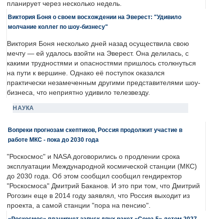
планирует через несколько недель.
Виктория Боня о своем восхождении на Эверест: "Удивило
молчание коллег по шоу-бизнесу"
Виктория Боня несколько дней назад осуществила свою
мечту — ей удалось взойти на Эверест. Она делилась, с
какими трудностями и опасностями пришлось столкнуться
на пути к вершине. Однако её поступок оказался
практически незамеченным другими представителями шоу-
бизнеса, что неприятно удивило телезвезду.
НАУКА
Вопреки прогнозам скептиков, Россия продолжит участие в
работе МКС - пока до 2030 года
"Роскосмос" и NASA договорились о продлении срока
эксплуатации Международной космической станции (МКС)
до 2030 года. Об этом сообщил сообщил гендиректор
"Роскосмоса" Дмитрий Баканов. И это при том, что Дмитрий
Рогозин еще в 2014 году заявлял, что Россия выходит из
проекта, а самой станции "пора на пенсию".
«Роскосмос» планирует запуск двух ракет «Союз-5» летом 2027