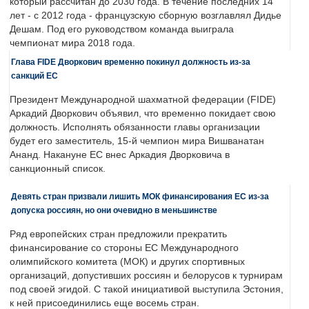
который рассчитан до 2030 года. В течение последних 14
лет - с 2012 года - французскую сборную возглавлял Дидье
Дешам. Под его руководством команда выиграла
чемпионат мира 2018 года.
Глава FIDE Дворкович временно покинул должность из-за
санкций ЕС
Президент Международной шахматной федерации (FIDE)
Аркадий Дворкович объявил, что временно покидает свою
должность. Исполнять обязанности главы организации
будет его заместитель, 15-й чемпион мира Вишванатан
Ананд. Накануне ЕС внес Аркадия Дворковича в
санкционный список.
Девять стран призвали лишить МОК финансирования ЕС из-за
допуска россиян, но они очевидно в меньшинстве
Ряд европейских стран предложили прекратить
финансирование со стороны ЕС Международного
олимпийского комитета (МОК) и других спортивных
организаций, допустивших россиян и белорусов к турнирам
под своей эгидой. С такой инициативой выступила Эстония,
к ней присоединились еще восемь стран.