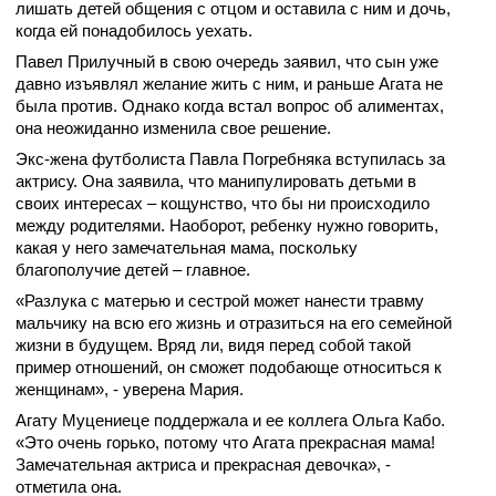
лишать детей общения с отцом и оставила с ним и дочь,
когда ей понадобилось уехать.
Павел Прилучный в свою очередь заявил, что сын уже
давно изъявлял желание жить с ним, и раньше Агата не
была против. Однако когда встал вопрос об алиментах,
она неожиданно изменила свое решение.
Экс-жена футболиста Павла Погребняка вступилась за
актрису. Она заявила, что манипулировать детьми в
своих интересах – кощунство, что бы ни происходило
между родителями. Наоборот, ребенку нужно говорить,
какая у него замечательная мама, поскольку
благополучие детей – главное.
«Разлука с матерью и сестрой может нанести травму
мальчику на всю его жизнь и отразиться на его семейной
жизни в будущем. Вряд ли, видя перед собой такой
пример отношений, он сможет подобающе относиться к
женщинам», - уверена Мария.
Агату Муцениеце поддержала и ее коллега Ольга Кабо.
«Это очень горько, потому что Агата прекрасная мама!
Замечательная актриса и прекрасная девочка», -
отметила она.