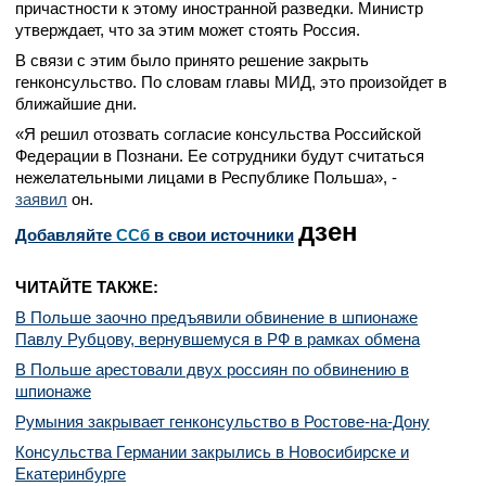
причастности к этому иностранной разведки. Министр
утверждает, что за этим может стоять Россия.
В связи с этим было принято решение закрыть
генконсульство. По словам главы МИД, это произойдет в
ближайшие дни.
«Я решил отозвать согласие консульства Российской
Федерации в Познани. Ее сотрудники будут считаться
нежелательными лицами в Республике Польша», -
заявил
он.
дзен
Добавляйте
CСб
в свои источники
ЧИТАЙТЕ ТАКЖЕ:
В Польше заочно предъявили обвинение в шпионаже
Павлу Рубцову, вернувшемуся в РФ в рамках обмена
В Польше арестовали двух россиян по обвинению в
шпионаже
Румыния закрывает генконсульство в Ростове-на-Дону
Консульства Германии закрылись в Новосибирске и
Екатеринбурге