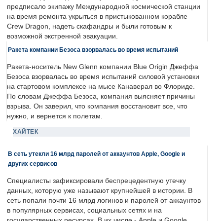
предписало экипажу Международной космической станции
на время ремонта укрыться в пристыкованном корабле
Crew Dragon, надеть скафандры и были готовым к
возможной экстренной эвакуации.
Ракета компании Безоса взорвалась во время испытаний
Ракета-носитель New Glenn компании Blue Origin Джеффа
Безоса взорвалась во время испытаний силовой установки
на стартовом комплексе на мысе Канаверал во Флориде.
По словам Джеффа Безоса, компания выясняет причины
взрыва. Он заверил, что компания восстановит все, что
нужно, и вернется к полетам.
ХАЙТЕК
В сеть утекли 16 млрд паролей от аккаунтов Apple, Google и
других сервисов
Специалисты зафиксировали беспрецедентную утечку
данных, которую уже называют крупнейшей в истории. В
сеть попали почти 16 млрд логинов и паролей от аккаунтов
в популярных сервисах, социальных сетях и на
государственных ресурсах. В их числе - Apple и Google.