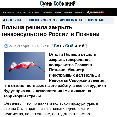
СПЕЦОПЕРАЦИЯ
СКАНДАЛЫ
ШОУ-БИЗНЕС
ЗДОРОВЬЕ
АРМИЯ
ШПИОНАЖ
НЕКРОЛОГ
ПОИСК ПО САЙТУ
#
ПОЛЬША
,
ГЕНКОНСУЛЬСТВО
,
ДИПЛОМАТЫ
,
ШПИОНАЖ
Польша решила закрыть
генконсульство России в Познани
[
С
уть
С
о
б
ытий
]
22 октября 2024, 17:16
Власти Польши решили
закрыть генеральное
консульство России в
Познани. Министр
иностранных дел Польши
Радослав Сикорский заявил,
что отзовет согласие на его работу, а все сотрудники
будут признаны нежелательными лицами на
территории страны.
Он заявил, что, по данным польской прокуратуры, в
стране была предпринята попытка диверсии. У
ведомства, по его словам, есть доказательства