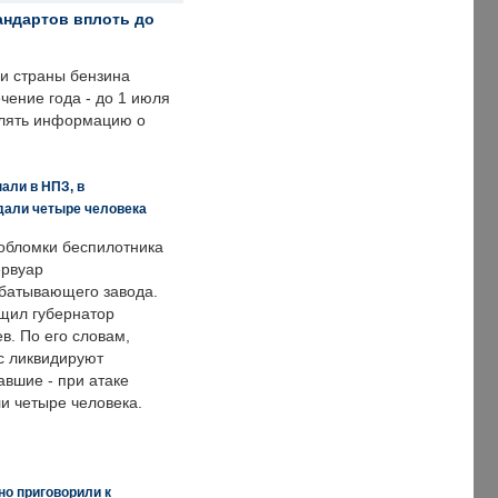
андартов вплоть до
ии страны бензина
ечение года - до 1 июля
влять информацию о
али в НПЗ, в
дали четыре человека
обломки беспилотника
ервуар
батывающего завода.
щил губернатор
в. По его словам,
с ликвидируют
авшие - при атаке
и четыре человека.
но приговорили к