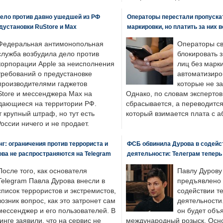
ело против давно ушедшей из РФ
Операторы перестали пропускат
едустановки RuStore и Max
маркировки, но платить за них 
Федеральная антимонопольная
Операторы св
служба возбудила дело против
блокировать 
корпорации Apple за неисполнения
лиц без марк
требований о предустановке
автоматизиро
производителями гаджетов
которые не з
tore и мессенджера Max на
Однако, по словам экспертов
одающиеся на территории РФ.
сбрасывается, а переводится 
 крупный штраф, но тут есть
который взимается плата с а
России ничего и не продает.
: ограничения против террориста и
ФСБ обвинила Дурова в содейс
ва не распространяются на Telegram
деятельности: Телеграм теперь
После того, как основателя
Павлу Дурову
Telegram Павла Дурова внесли в
предъявлено 
список террористов и экстремистов,
содействии т
возник вопрос, как это затронет сам
деятельности
мессенджер и его пользователей. В
он будет объ
нге заявили, что на сервис не
международный розыск. Осно