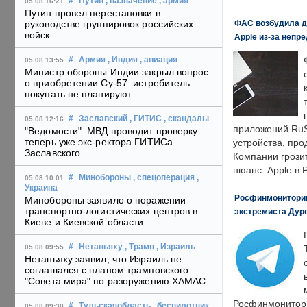
#
Путин
, назначение
, армия
05.08 16:21
Путин провел перестановки в
ФАС возбудила д
руководстве группировок российских
войск
Apple из-за непр
#
Армия
, Индия
, авиация
05.08 13:55
Министр обороны Индии закрыл вопрос
о приобретении Су-57: истребитель
покупать не планируют
#
Заславский
, ГИТИС
, скандалы
05.08 12:16
приложений RuS
"Ведомости": МВД проводит проверку
теперь уже экс-ректора ГИТИСа
устройства, пр
Заславского
Компании грозит
нюанс: Apple в 
#
Минобороны
, спецоперация
,
05.08 10:01
Украина
Росфинмониторинг
Минобороны заявило о поражении
транспортно-логистических центров в
экстремиста Дуро
Киеве и Киевской области
#
Нетаньяху
, Трамп
, Израиль
05.08 09:55
Нетаньяху заявил, что Израиль не
соглашался с планом трамповского
"Совета мира" по разоружению ХАМАС
Росфинмонитори
#
Тульскаяобласть
, беспилотник
05.08 09:38