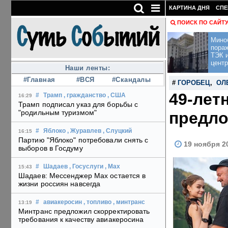
КАРТИНА ДНЯ
СПЕ
ПОИСК ПО САЙТ
Мино
пора
ТЭК и
центр
Наши ленты:
#Главная
#ВСЯ
#Скандалы
#
ГОРОБЕЦ
,
ОЛ
49-лет
#
Трамп
, гражданство
, США
16:29
Трамп подписал указ для борьбы с
"родильным туризмом"
предло
#
Яблоко
, Журавлев
, Слуцкий
16:15
Партию "Яблоко" потребовали снять с
19 ноября 2
выборов в Госдуму
#
Шадаев
, Госуслуги
, Max
15:43
Шадаев: Мессенджер Max остается в
жизни россиян навсегда
#
авиакеросин
, топливо
, минтранс
13:19
Минтранс предложил скорректировать
требования к качеству авиакеросина