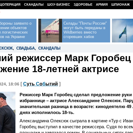
ЦОПЕРАЦИЯ
СКАНДАЛЫ
ШОУ-БИЗНЕС
ЗДОРОВЬЕ
АРМИЯ
ШПИОНАЖ
У
бороны заявило о
Склады "Почты России"
жении объектов
могут быть переданы в
 логистических
Wildberries вместо
ов на Украине
сгоревших хабов
ЕКСЮК
,
СВАДЬБА
,
СКАНДАЛЫ
ний режиссер Марк Горобец
жение 18-летней актрисе
[
С
уть
С
о
б
ытий
]
024, 18:06
Режиссер Марк Горобец сделал предложение руки 
избраннице – актрисе Александрине Олексюк. Пар
значительная разница в возрасте: кинодеятелю 49 л
днях исполнилось 18-ть.
Александрина Олексюк сыграла в картине «Тур с Ива
Горобец выступил в качестве режиссера. Судя по всем
площадке и завязался роман. В социальных сетях пар