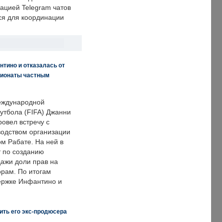
ацией Telegram чатов
ся для координации
нтино и отказалась от
пионаты частным
еждународной
тбола (FIFA) Джанни
овел встречу с
одством организации
м Рабате. На ней в
т по созданию
дажи доли прав на
рам. По итогам
держке Инфантино и
ить его экс-продюсера