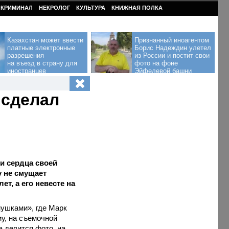
КРИМИНАЛ
НЕКРОЛОГ
КУЛЬТУРА
КНИЖНАЯ ПОЛКА
Казахстан может ввести
Признанный иноагентом
платные электронные
Борис Надеждин улетел
разрешения
из России и постит свои
на въезд в страну для
фото на фоне
иностранцев
Эйфелевой башни
 сделал
и сердца своей
у не смущает
ет, а его невесте на
нушками», где Марк
у, на съемочной
а делится фото, на