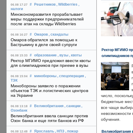
#
Решетников
, Wildberries
,
06.08 17:27
налоги
Минэкономразвития прорабатывает
меры поддержки предпринимателей
после атак на склады Wildberries
#
Омаров
, скандалы
06.08 16:27
Омаров обратился за помощью к
Бастрыкину в деле своей супруги
Ректор МГИМО пр
#
образование
, вузы
, квоты
олимпиадников п
06.08 15:33
Ректор МГИМО предложил ввести квоты
для олимпиадников при приеме в вузы
#
минобороны
, спецоперация
,
06.08 15:04
ТЭК
Минобороны заявило о поражении
объектов ТЭК и логистических центров
на Украине
число, поскольк
бюджетные мест
#
Великобритания
, санкции
,
06.08 13:18
все чаще выбир
Озонбанк
невозможности 
Великобритания ввела санкции против
обучения.
Озон банка и еще пяти банков из РФ
Великобритания в
#
Ярославль
, НПЗ
, пожар
06.08 12:48