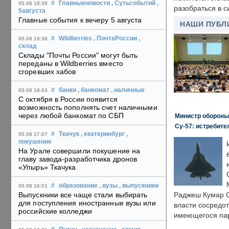
#
Главныеновости
, Сутьсобытий
,
05.08 18:39
разобраться в с
5августа
Главные события к вечеру 5 августа
НАШИ ПУБЛ
#
Wildberries
, ПочтаРоссии
,
05.08 18:38
склад
Склады "Почты России" могут быть
переданы в Wildberries вместо
сгоревших хабов
#
банки
, банкомат
, наличные
05.08 18:03
С октября в России появится
возможность пополнять счет наличными
через любой банкомат по СБП
Министр обороны
Су-57: истребите
#
Ткачук
, екатеринбург
,
05.08 17:07
покушение
На Урале совершили покушение на
главу завода-разработчика дронов
«Упырь» Ткачука
#
образование
, вузы
, выпускники
05.08 16:51
Выпускники все чаще стали выбирать
Раджеш Кумар С
для поступления иностранные вузы или
власти сосредо
российские колледжи
имеющегося пар