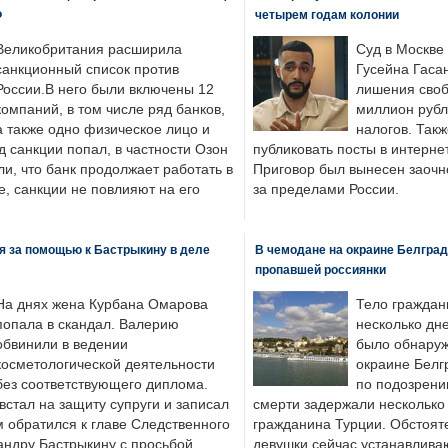
Ф
четырем годам колонии
Великобритания расширила
Суд в Москве
санкционный список против
Гусейна Гаса
России.В него были включены 12
лишения своб
компаний, в том числе ряд банков,
миллион рубл
а также одно физическое лицо и
налогов. Так
д санкции попал, в частности Озон
публиковать посты в интернет
ли, что банк продолжает работать в
Приговор был вынесен заочно
, санкции не повлияют на его
за пределами России.
я за помощью к Бастрыкину в деле
В чемодане на окраине Белград
пропавшей россиянки
На днях жена Курбана Омарова
Тело граждан
попала в скандал. Валерию
несколько дне
обвинили в ведении
было обнаруж
косметологической деятельности
окраине Белг
без соответствующего диплома.
по подозрени
стал на защиту супруги и записал
смерти задержали несколько 
м обратился к главе Следственного
гражданина Турции. Обстоят
андру Бастрыкину с просьбой
девушки сейчас устанавлива