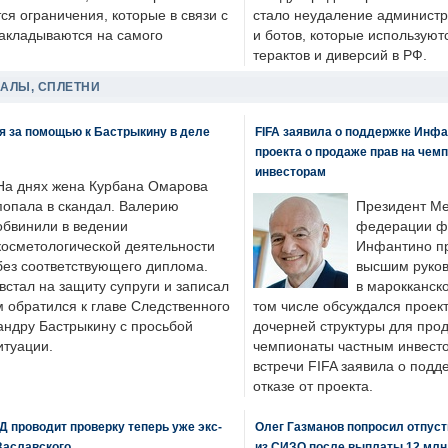
я ограничения, которые в связи с
стало неудаление администр
накладываются на самого
и ботов, которые используют
терактов и диверсий в РФ.
ДАЛЫ, СПЛЕТНИ
я за помощью к Бастрыкину в деле
FIFA заявила о поддержке Инфа
проекта о продаже прав на чем
инвесторам
На днях жена Курбана Омарова
попала в скандал. Валерию
Президент М
обвинили в ведении
федерации фу
косметологической деятельности
Инфантино пр
без соответствующего диплома.
высшим руков
стал на защиту супруги и записал
в марокканско
м обратился к главе Следственного
том числе обсуждался проек
андру Бастрыкину с просьбой
дочерней структуры для про
итуации.
чемпионаты частным инвесто
встречи FIFA заявила о под
отказе от проекта.
 проводит проверку теперь уже экс-
Олег Газманов попросил отпуст
Заславского
из СИЗО после выплаты 12 млн