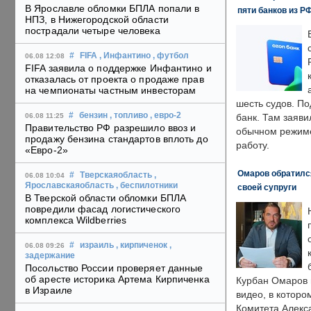
В Ярославле обломки БПЛА попали в
пяти банков из Р
НПЗ, в Нижегородской области
пострадали четыре человека
#
FIFA
, Инфантино
, футбол
06.08 12:08
FIFA заявила о поддержке Инфантино и
отказалась от проекта о продаже прав
на чемпионаты частным инвесторам
шесть судов. По
#
бензин
, топливо
, евро-2
06.08 11:25
банк. Там заяви
Правительство РФ разрешило ввоз и
обычном режиме
продажу бензина стандартов вплоть до
работу.
«Евро-2»
Омаров обратилс
#
Тверскаяобласть
,
06.08 10:04
Ярославскаяобласть
, беспилотники
своей супруги
В Тверской области обломки БПЛА
повредили фасад логистического
комплекса Wildberries
#
израиль
, кирпиченок
,
06.08 09:26
задержание
Посольство России проверяет данные
об аресте историка Артема Кирпиченка
Курбан Омаров в
в Израиле
видео, в которо
Комитета Алекс