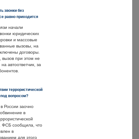
ь звонки без
все равно приходится
язи начали
звонки юридических
ировки и массовые
ванные вызовы, на
аключены договоры.
, вызов при этом не
на автоответчик, за
бонентов.
твии террористической
 под вопросом?
 в России заочно
обвинение в
еррористической
. ФСБ сообщила, что
явлен в
ванием для этого