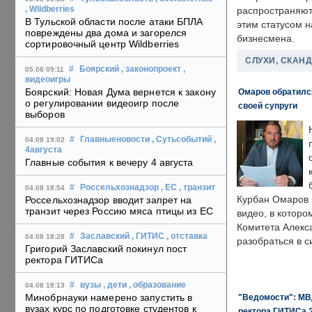
, Wildberries
распространяютс
В Тульской области после атаки БПЛА
этим статусом 
повреждены два дома и загорелся
бизнесмена.
сортировочный центр Wildberries
СЛУХИ, СКАН
#
Боярский
, законопроект
,
05.08 09:11
видеоигры
Боярский: Новая Дума вернется к закону
Омаров обратилс
о регулировании видеоигр после
своей супруги
выборов
#
Главныеновости
, Сутьсобытий
,
04.08 19:02
4августа
Главные события к вечеру 4 августа
#
Россельхознадзор
, ЕС
, транзит
04.08 18:54
Курбан Омаров в
Россельхознадзор вводит запрет на
транзит через Россию мяса птицы из ЕС
видео, в которо
Комитета Алекс
#
Заславский
, ГИТИС
, отставка
04.08 18:28
разобраться в с
Григорий Заславский покинул пост
ректора ГИТИСа
#
вузы
, дети
, образование
04.08 18:13
Минобрнауки намерено запустить в
"Ведомости": МВД
вузах курс по подготовке студентов к
ректора ГИТИСа 