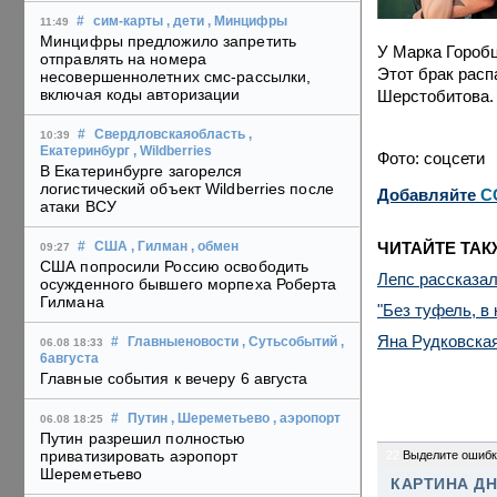
#
сим-карты
, дети
, Минцифры
11:49
Минцифры предложило запретить
У Марка Горобц
отправлять на номера
Этот брак расп
несовершеннолетних смс-рассылки,
включая коды авторизации
Шерстобитова. 
#
Свердловскаяобласть
,
10:39
Екатеринбург
, Wildberries
Фото: соцсети
В Екатеринбурге загорелся
логистический объект Wildberries после
Добавляйте
C
атаки ВСУ
ЧИТАЙТЕ ТАК
#
США
, Гилман
, обмен
09:27
США попросили Россию освободить
Лепс рассказал
осужденного бывшего морпеха Роберта
Гилмана
"Без туфель, в
Яна Рудковская
#
Главныеновости
, Сутьсобытий
,
06.08 18:33
6августа
Главные события к вечеру 6 августа
#
Путин
, Шереметьево
, аэропорт
06.08 18:25
Путин разрешил полностью
приватизировать аэропорт
22
Выделите ошибк
Шереметьево
КАРТИНА Д