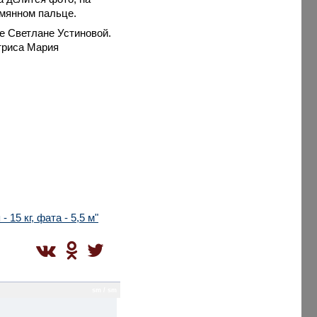
мянном пальце.
се Светлане Устиновой.
ктриса Мария
15 кг, фата - 5,5 м"
sm / sm