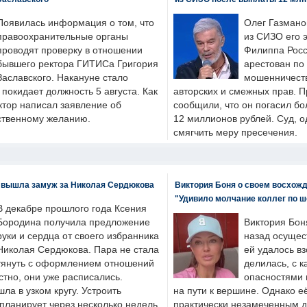
Появилась информация о том, что
Олег Газмано
правоохранительные органы
из СИЗО его 
проводят проверку в отношении
Филиппа Росс
бывшего ректора ГИТИСа Григория
арестован по
Заславского. Накануне стало
мошенничеств
н покидает должность 5 августа. Как
авторских и смежных прав. П
ктор написал заявление об
сообщили, что он погасил бо
бственному желанию.
12 миллионов рублей. Суд, о
смягчить меру пресечения.
 вышла замуж за Николая Сердюкова
Виктория Боня о своем восхожд
"Удивило молчание коллег по ш
В декабре прошлого года Ксения
Бородина получила предложение
Виктория Бон
руки и сердца от своего избранника
назад осущес
Николая Сердюкова. Пара не стала
ей удалось вз
тянуть с оформлением отношений
делилась, с к
естно, они уже расписались.
опасностями 
а в узком кругу. Устроить
на пути к вершине. Однако е
планирует через несколько недель.
практически незамеченным 