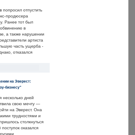
в попросил отпустить
экс-продюсера
у. Ранее тот был
 обвинению в
е, а также нарушении
редставители артиста
льшую часть ущерба -
днако, отказался
ении на Эверест:
оу-бизнесу"
я несколько дней
твила свою мечту —
ойти на Эверест. Она
акими трудностями и
пришлось столкнуться
ё поступок оказался
другими