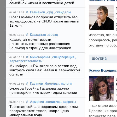
семейной жизни и воспитанию детей
#
Газманов
, суд
, скандалы
04.08 17:27
Олег Газманов попросил отпустить его
экс-продюсера из СИЗО после выплаты
12 млн
известно, что о
#
Казахстан
, въезд
04.08 16:10
Казахстан может ввести
сообщалось, ре
платные электронные разрешения
отставке по со
на въезд в страну для иностранцев
#
Минобороны
, спецоперация
,
04.08 15:12
ШОУБИЗ
Харьковскаяобласть
Минобороны РФ заявило о взятии под
контроль села Бакшеевка в Харьковской
Ксения Бородина
области
#
Гасанов
, блогеры
, налоги
04.08 15:03
Блогера Гусейна Гасанова заочно
приговорили к четырем годам колонии
#
Армения
, политика
, запреты
04.08 13:10
– как стало изв
Торговая война с недавним союзником
продолжается: теперь запрещена
Церемония прошл
минеральная вода
торжество пара 