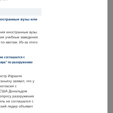
ностранные вузы или
ния иностранные вузы.
кие учебные заведения.
по квотам. Из-за этого
 не соглашался с
мира" по разоружению
истр Израиля
аньяху заявил, что у
ногласия с
 США Дональдом
опросу разоружения
иль не соглашался с
ский лидер объявил