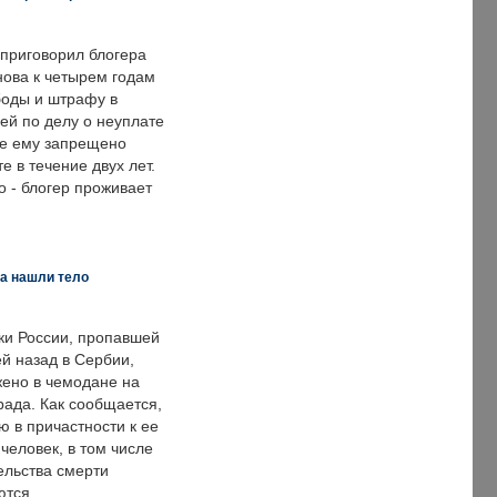
 приговорил блогера
нова к четырем годам
оды и штрафу в
ей по делу о неуплате
же ему запрещено
е в течение двух лет.
 - блогер проживает
а нашли тело
ки России, пропавшей
й назад в Сербии,
ено в чемодане на
рада. Как сообщается,
ю в причастности к ее
человек, в том числе
ельства смерти
ются.