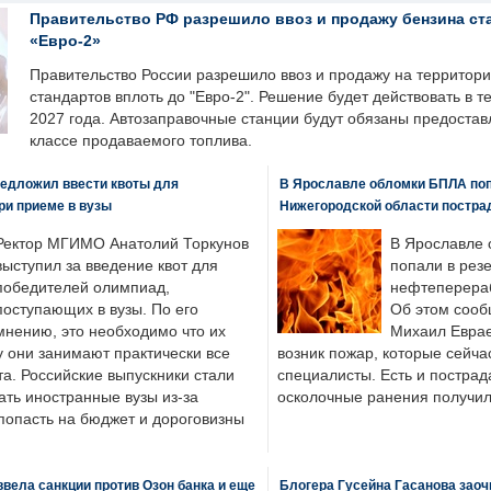
Правительство РФ разрешило ввоз и продажу бензина ст
«Евро-2»
Правительство России разрешило ввоз и продажу на территор
стандартов вплоть до "Евро-2". Решение будет действовать в т
2027 года. Автозаправочные станции будут обязаны предоста
классе продаваемого топлива.
едложил ввести квоты для
В Ярославле обломки БПЛА поп
ри приеме в вузы
Нижегородской области постра
Ректор МГИМО Анатолий Торкунов
В Ярославле 
выступил за введение квот для
попали в рез
победителей олимпиад,
нефтеперера
поступающих в вузы. По его
Об этом сооб
мнению, это необходимо что их
Михаил Еврае
у они занимают практически все
возник пожар, которые сейча
а. Российские выпускники стали
специалисты. Есть и пострад
ать иностранные вузы из-за
осколочные ранения получил
попасть на бюджет и дороговизны
вела санкции против Озон банка и еще
Блогера Гусейна Гасанова заоч