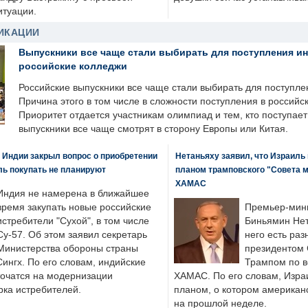
итуации.
ИКАЦИИ
Выпускники все чаще стали выбирать для поступления и
российские колледжи
Российские выпускники все чаще стали выбирать для поступле
Причина этого в том числе в сложности поступления в российс
Приоритет отдается участникам олимпиад и тем, кто поступает 
выпускники все чаще смотрят в сторону Европы или Китая.
 Индии закрыл вопрос о приобретении
Нетаньяху заявил, что Израиль
ль покупать не планируют
планом трамповского "Совета 
ХАМАС
Индия не намерена в ближайшее
время закупать новые российские
Премьер-мин
истребители "Сухой", в том числе
Биньямин Нет
Су-57. Об этом заявил секретарь
него есть раз
Министерства обороны страны
президентом
ингх. По его словам, индийские
Трампом по в
точатся на модернизации
ХАМАС. По его словам, Изра
ка истребителей.
планом, о котором американ
на прошлой неделе.