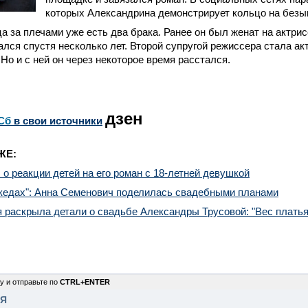
которых Александрина демонстрирует кольцо на безы
а за плечами уже есть два брака. Ранее он был женат на актри
ался спустя несколько лет. Второй супругой режиссера стала а
Но и с ней он через некоторое время расстался.
дзен
Сб
в свои источники
ЖЕ:
 о реакции детей на его роман с 18-летней девушкой
 кедах": Анна Семенович поделилась свадебными планами
 раскрыла детали о свадьбе Александры Трусовой: "Вес платья - 
у и отправьте по
CTRL+ENTER
НЯ