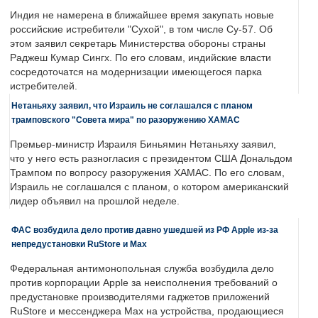
Индия не намерена в ближайшее время закупать новые
российские истребители "Сухой", в том числе Су-57. Об
этом заявил секретарь Министерства обороны страны
Раджеш Кумар Сингх. По его словам, индийские власти
сосредоточатся на модернизации имеющегося парка
истребителей.
Нетаньяху заявил, что Израиль не соглашался с планом
трамповского "Совета мира" по разоружению ХАМАС
Премьер-министр Израиля Биньямин Нетаньяху заявил,
что у него есть разногласия с президентом США Дональдом
Трампом по вопросу разоружения ХАМАС. По его словам,
Израиль не соглашался с планом, о котором американский
лидер объявил на прошлой неделе.
ФАС возбудила дело против давно ушедшей из РФ Apple из-за
непредустановки RuStore и Max
Федеральная антимонопольная служба возбудила дело
против корпорации Apple за неисполнения требований о
предустановке производителями гаджетов приложений
RuStore и мессенджера Max на устройства, продающиеся