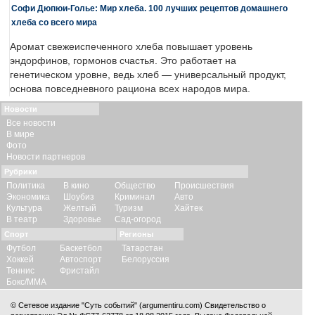
Софи Дюпюи-Голье: Мир хлеба. 100 лучших рецептов домашнего
хлеба со всего мира
Аромат свежеиспеченного хлеба повышает уровень
эндорфинов, гормонов счастья. Это работает на
генетическом уровне, ведь хлеб — универсальный продукт,
основа повседневного рациона всех народов мира.
Новости
Все новости
В мире
Фото
Новости партнеров
Рубрики
Политика
В кино
Общество
Происшествия
Экономика
Шоубиз
Криминал
Авто
Культура
Желтый
Туризм
Хайтек
В театр
Здоровье
Сад-огород
Спорт
Регионы
Футбол
Баскетбол
Татарстан
Хоккей
Автоспорт
Белоруссия
Теннис
Фристайл
Бокс/ММА
© Сетевое издание "Суть событий" (argumentiru.com) Свидетельство о