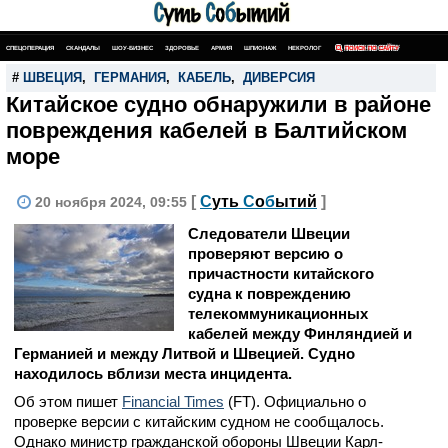
СПЕЦОПЕРАЦИЯ
СКАНДАЛЫ
ШОУ-БИЗНЕС
ЗДОРОВЬЕ
АРМИЯ
ШПИОНАЖ
НЕКРОЛОГ
ПОИСК ПО САЙТУ
#
ШВЕЦИЯ
,
ГЕРМАНИЯ
,
КАБЕЛЬ
,
ДИВЕРСИЯ
Китайское судно обнаружили в районе
повреждения кабелей в Балтийском
море
[
С
уть
С
о
б
ытий
]
20 ноября 2024, 09:55
Следователи Швеции
проверяют версию о
причастности китайского
судна к повреждению
телекоммуникационных
кабелей между Финляндией и
Германией и между Литвой и Швецией. Судно
находилось вблизи места инцидента.
Об этом пишет
Financial Times
(FT). Официально о
проверке версии с китайским судном не сообщалось.
Однако министр гражданской обороны Швеции Карл-