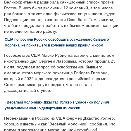
Великобритания расширила санкционный список против
России.В него были включены 12 компаний, в том числе
ряд банков, а также одно физическое лицо и шесть судов.
Под санкции попал, в частности Озон банк. Там заявили,
что банк продолжает работать в обычном режиме, санкции
не повлияют на его работу.
США попросили Россию освободить осужденного бывшего
морпеха, не принявшего в колонии наших правил и норм
Госсекретарь США Марко Рубио на встрече с министром
иностранных дел Сергеем Лавровым, которая прошла 23
июля, подписал вопрос об освобождении бывшего
американского морского пехотинца Роберта Гилмана,
который с 2022 года находится в российской тюрьме.
Семья американца утверждает, что он впал в
диссоциативный ступор.
«Веселый молочник» Джастас Уолкер в ужасе - он получил
уведомление ФМС о депортации из России
Переехавший в Россию из США фермер Джастас Уолкер,
хорошо известный как "Веселый молочник", сообщил, что
получил уведомление миграционной службы об