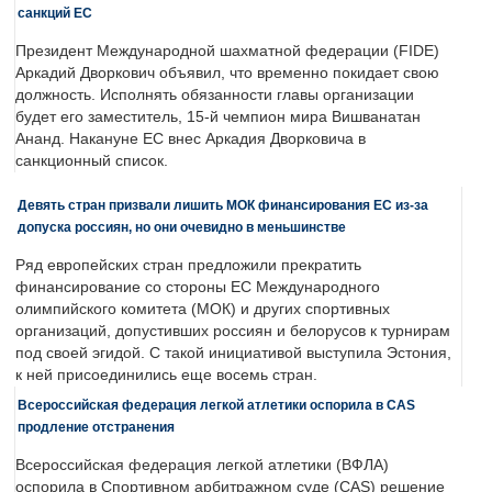
санкций ЕС
Президент Международной шахматной федерации (FIDE)
Аркадий Дворкович объявил, что временно покидает свою
должность. Исполнять обязанности главы организации
будет его заместитель, 15-й чемпион мира Вишванатан
Ананд. Накануне ЕС внес Аркадия Дворковича в
санкционный список.
Девять стран призвали лишить МОК финансирования ЕС из-за
допуска россиян, но они очевидно в меньшинстве
Ряд европейских стран предложили прекратить
финансирование со стороны ЕС Международного
олимпийского комитета (МОК) и других спортивных
организаций, допустивших россиян и белорусов к турнирам
под своей эгидой. С такой инициативой выступила Эстония,
к ней присоединились еще восемь стран.
Всероссийская федерация легкой атлетики оспорила в CAS
продление отстранения
Всероссийская федерация легкой атлетики (ВФЛА)
оспорила в Спортивном арбитражном суде (CAS) решение