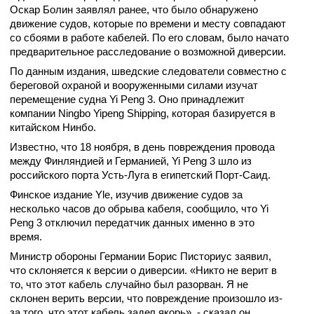
Оскар Болин заявлял ранее, что было обнаружено
движение судов, которые по времени и месту совпадают
со сбоями в работе кабелей. По его словам, было начато
предварительное расследование о возможной диверсии.
По данным издания, шведские следователи совместно с
береговой охраной и вооруженными силами изучат
перемещение судна Yi Peng 3. Оно принадлежит
компании Ningbo Yipeng Shipping, которая базируется в
китайском Нинбо.
Известно, что 18 ноября, в день повреждения провода
между Финляндией и Германией, Yi Peng 3 шло из
российского порта Усть-Луга в египетский Порт-Саид.
Финское издание Yle, изучив движение судов за
несколько часов до обрыва кабеля, сообщило, что Yi
Peng 3 отключил передатчик данных именно в это
время.
Министр обороны Германии Борис Писториус заявил,
что склоняется к версии о диверсии. «Никто не верит в
то, что этот кабель случайно был разорван. Я не
склонен верить версии, что повреждение произошло из-
за того, что этот кабель задел якорь», - сказал он.