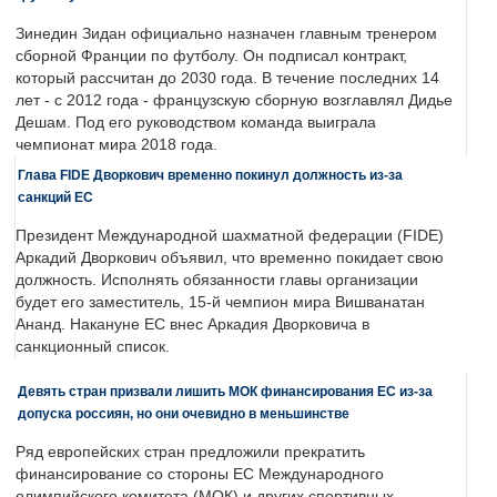
Зинедин Зидан официально назначен главным тренером
сборной Франции по футболу. Он подписал контракт,
который рассчитан до 2030 года. В течение последних 14
лет - с 2012 года - французскую сборную возглавлял Дидье
Дешам. Под его руководством команда выиграла
чемпионат мира 2018 года.
Глава FIDE Дворкович временно покинул должность из-за
санкций ЕС
Президент Международной шахматной федерации (FIDE)
Аркадий Дворкович объявил, что временно покидает свою
должность. Исполнять обязанности главы организации
будет его заместитель, 15-й чемпион мира Вишванатан
Ананд. Накануне ЕС внес Аркадия Дворковича в
санкционный список.
Девять стран призвали лишить МОК финансирования ЕС из-за
допуска россиян, но они очевидно в меньшинстве
Ряд европейских стран предложили прекратить
финансирование со стороны ЕС Международного
олимпийского комитета (МОК) и других спортивных