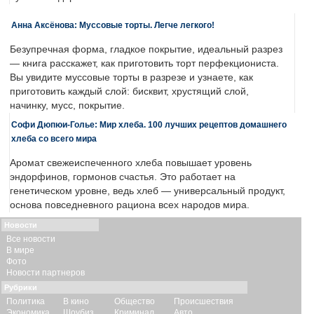
Анна Аксёнова: Муссовые торты. Легче легкого!
Безупречная форма, гладкое покрытие, идеальный разрез
— книга расскажет, как приготовить торт перфекциониста.
Вы увидите муссовые торты в разрезе и узнаете, как
приготовить каждый слой: бисквит, хрустящий слой,
начинку, мусс, покрытие.
Софи Дюпюи-Голье: Мир хлеба. 100 лучших рецептов домашнего
хлеба со всего мира
Аромат свежеиспеченного хлеба повышает уровень
эндорфинов, гормонов счастья. Это работает на
генетическом уровне, ведь хлеб — универсальный продукт,
основа повседневного рациона всех народов мира.
Новости
Все новости
В мире
Фото
Новости партнеров
Рубрики
Политика
В кино
Общество
Происшествия
Экономика
Шоубиз
Криминал
Авто