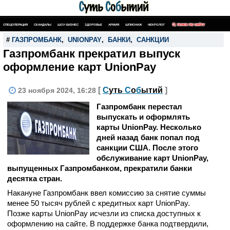
СПЕЦОПЕРАЦИЯ
СКАНДАЛЫ
ШОУ-БИЗНЕС
ЗДОРОВЬЕ
АРМИЯ
ШПИОНАЖ
НЕКРОЛОГ
ПОИСК ПО САЙТУ
#
ГАЗПРОМБАНК
,
UNIONPAY
,
БАНКИ
,
САНКЦИИ
Газпромбанк прекратил выпуск
оформление карт UnionPay
[
С
уть
С
о
б
ытий
]
23 ноября 2024, 16:28
Газпромбанк перестал
выпускать и оформлять
карты UnionPay. Несколько
дней назад банк попал под
санкции США. После этого
обслуживание карт UnionPay,
выпущенных Газпромбанком, прекратили банки
десятка стран.
Накануне Газпромбанк ввел комиссию за снятие суммы
менее 50 тысяч рублей с кредитных карт UnionPay.
Позже карты UnionPay исчезли из списка доступных к
оформлению на сайте. В поддержке банка подтвердили,