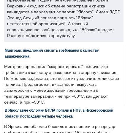
Председатель "Родины" Алексей Журавлев подал в
Верховный суд иск об отмене регистрации списка
кандидатов в парламент от партии "Яблоко". Лидер ЛДПР
Леонид Слуцкий призвал признать "Яблоко"
нежелательной организацией. А главный
справедливорос вообще заявил, что "Яблоко" продает
Родину и обратился в прокуратуру.
Минтранс предложил снизить требования к качеству
авиакеросина
Минтранс предложил "скорректировать" технические
требования к качеству авиакеросина в сторону снижения.
По мнению ведомства, это позволит увеличить количество
топлива. Предлагается, в частности, выпускать
авиакеросин с менее жесткими требованиями к
температуре замерзания - не при –60°C, как делают
сейчас, а при –50°C.
В Ярославле обломки БПЛА попали в НПЗ, в Нижегородской
области пострадали четыре человека
В Ярославле обломки беспилотника попали в резервуар
нефтеперерабатывающего завода. Об этом сообщил