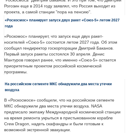
"Роскосмоса" Дмитрий Баканов. И это при том, что Дмитрий
Рогозин еще в 2014 году заявлял, что Россия выходит из
проекта, а самой станции "пора на пенсию".
«Роскосмос» планирует запуск двух ракет «Союз-5» летом 2027
года
«Роскомос» планирует, что запуск еще двух ракет-
носителей «Союз-5» состоится летом 2027 года. Об этом
сообщил гендиректор госкорпорации Дмитрий Баканов.
Первый запуск ракеты состоялся 30 апреля. Денис
Мантуров говорил ранее, что именно «Союз-5» остается
приоритетным проектом российской космической
программы.
На российском сегменте МКС обнаружили два места утечки
воздуха
В «Роскосмосе» сообщили, что на российском сегменте
МКС обнаружили два места утечки воздуха. NASA
предписало экипажу Международной космической станции
на время ремонта укрыться в пристыкованном корабле
Crew Dragon, надеть скафандры и были готовым к
возможной экстренной эвакуации.