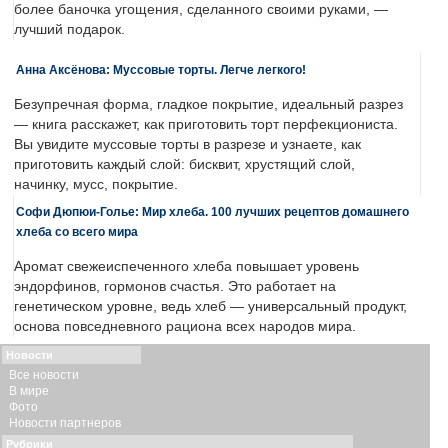
более баночка угощения, сделанного своими руками, —
лучший подарок.
Анна Аксёнова: Муссовые торты. Легче легкого!
Безупречная форма, гладкое покрытие, идеальный разрез
— книга расскажет, как приготовить торт перфекциониста.
Вы увидите муссовые торты в разрезе и узнаете, как
приготовить каждый слой: бисквит, хрустящий слой,
начинку, мусс, покрытие.
Софи Дюпюи-Голье: Мир хлеба. 100 лучших рецептов домашнего
хлеба со всего мира
Аромат свежеиспеченного хлеба повышает уровень
эндорфинов, гормонов счастья. Это работает на
генетическом уровне, ведь хлеб — универсальный продукт,
основа повседневного рациона всех народов мира.
Новости
Все новости
В мире
Фото
Новости партнеров
Рубрики