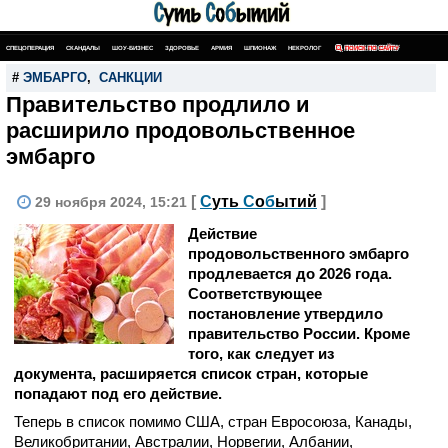
СПЕЦОПЕРАЦИЯ
СКАНДАЛЫ
ШОУ-БИЗНЕС
ЗДОРОВЬЕ
АРМИЯ
ШПИОНАЖ
НЕКРОЛОГ
ПОИСК ПО САЙТУ
#
ЭМБАРГО
,
САНКЦИИ
Правительство продлило и
расширило продовольственное
эмбарго
[
С
уть
С
о
б
ытий
]
29 ноября 2024, 15:21
Действие
продовольственного эмбарго
продлевается до 2026 года.
Соответствующее
постановление утвердило
правительство России. Кроме
того, как следует из
документа, расширяется список стран, которые
попадают под его действие.
Теперь в список помимо США, стран Евросоюза, Канады,
Великобритании, Австралии, Норвегии, Албании,