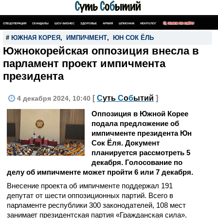
СПЕЦОПЕРАЦИЯ
СКАНДАЛЫ
ШОУ-БИЗНЕС
ЗДОРОВЬЕ
АРМИЯ
ШПИОНАЖ
НЕКРОЛОГ
ПОИСК ПО САЙТУ
#
ЮЖНАЯ КОРЕЯ
,
ИМПИЧМЕНТ
,
ЮН СОК ЁЛЬ
Южнокорейская оппозиция внесла в
парламент проект импичмента
президента
[
С
уть
С
о
б
ытий
]
4 декабря 2024, 10:40
Оппозиция в Южной Корее
подала предложение об
импичменте президента Юн
Сок Ёля. Документ
планируется рассмотреть 5
декабря. Голосование по
делу об импичменте может пройти 6 или 7 декабря.
Внесение проекта об импичменте поддержал 191
депутат от шести оппозиционных партий. Всего в
парламенте республики 300 законодателей, 108 мест
занимает президентская партия «Гражданская сила».