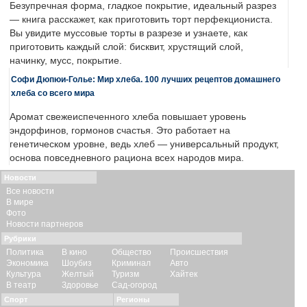
Безупречная форма, гладкое покрытие, идеальный разрез
— книга расскажет, как приготовить торт перфекциониста.
Вы увидите муссовые торты в разрезе и узнаете, как
приготовить каждый слой: бисквит, хрустящий слой,
начинку, мусс, покрытие.
Софи Дюпюи-Голье: Мир хлеба. 100 лучших рецептов домашнего
хлеба со всего мира
Аромат свежеиспеченного хлеба повышает уровень
эндорфинов, гормонов счастья. Это работает на
генетическом уровне, ведь хлеб — универсальный продукт,
основа повседневного рациона всех народов мира.
Новости
Все новости
В мире
Фото
Новости партнеров
Рубрики
Политика
В кино
Общество
Происшествия
Экономика
Шоубиз
Криминал
Авто
Культура
Желтый
Туризм
Хайтек
В театр
Здоровье
Сад-огород
Спорт
Регионы