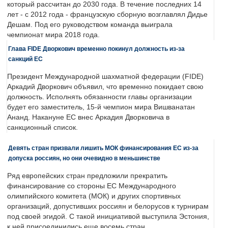
который рассчитан до 2030 года. В течение последних 14
лет - с 2012 года - французскую сборную возглавлял Дидье
Дешам. Под его руководством команда выиграла
чемпионат мира 2018 года.
Глава FIDE Дворкович временно покинул должность из-за
санкций ЕС
Президент Международной шахматной федерации (FIDE)
Аркадий Дворкович объявил, что временно покидает свою
должность. Исполнять обязанности главы организации
будет его заместитель, 15-й чемпион мира Вишванатан
Ананд. Накануне ЕС внес Аркадия Дворковича в
санкционный список.
Девять стран призвали лишить МОК финансирования ЕС из-за
допуска россиян, но они очевидно в меньшинстве
Ряд европейских стран предложили прекратить
финансирование со стороны ЕС Международного
олимпийского комитета (МОК) и других спортивных
организаций, допустивших россиян и белорусов к турнирам
под своей эгидой. С такой инициативой выступила Эстония,
к ней присоединились еще восемь стран.