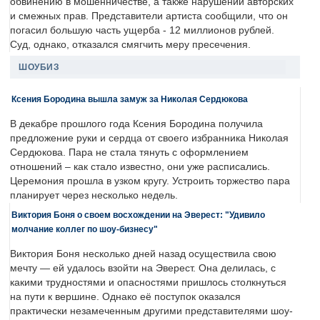
обвинению в мошенничестве, а также нарушении авторских
и смежных прав. Представители артиста сообщили, что он
погасил большую часть ущерба - 12 миллионов рублей.
Суд, однако, отказался смягчить меру пресечения.
ШОУБИЗ
Ксения Бородина вышла замуж за Николая Сердюкова
В декабре прошлого года Ксения Бородина получила
предложение руки и сердца от своего избранника Николая
Сердюкова. Пара не стала тянуть с оформлением
отношений – как стало известно, они уже расписались.
Церемония прошла в узком кругу. Устроить торжество пара
планирует через несколько недель.
Виктория Боня о своем восхождении на Эверест: "Удивило
молчание коллег по шоу-бизнесу"
Виктория Боня несколько дней назад осуществила свою
мечту — ей удалось взойти на Эверест. Она делилась, с
какими трудностями и опасностями пришлось столкнуться
на пути к вершине. Однако её поступок оказался
практически незамеченным другими представителями шоу-