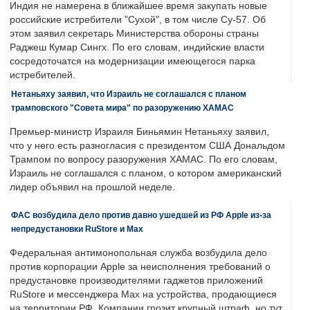
Индия не намерена в ближайшее время закупать новые
российские истребители "Сухой", в том числе Су-57. Об
этом заявил секретарь Министерства обороны страны
Раджеш Кумар Сингх. По его словам, индийские власти
сосредоточатся на модернизации имеющегося парка
истребителей.
Нетаньяху заявил, что Израиль не соглашался с планом
трамповского "Совета мира" по разоружению ХАМАС
Премьер-министр Израиля Биньямин Нетаньяху заявил,
что у него есть разногласия с президентом США Дональдом
Трампом по вопросу разоружения ХАМАС. По его словам,
Израиль не соглашался с планом, о котором американский
лидер объявил на прошлой неделе.
ФАС возбудила дело против давно ушедшей из РФ Apple из-за
непредустановки RuStore и Max
Федеральная антимонопольная служба возбудила дело
против корпорации Apple за неисполнения требований о
предустановке производителями гаджетов приложений
RuStore и мессенджера Max на устройства, продающиеся
на территории РФ. Компании грозит крупный штраф, но тут