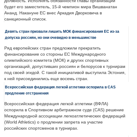
должность. Исполнять обязанности главы организации
будет его заместитель, 15-й чемпион мира Вишванатан
Ананд. Накануне ЕС внес Аркадия Дворковича в
санкционный список.
Девять стран призвали лишить МОК финансирования ЕС из-за
допуска россиян, но они очевидно в меньшинстве
Ряд европейских стран предложили прекратить
финансирование со стороны ЕС Международного
олимпийского комитета (МОК) и других спортивных
организаций, допустивших россиян и белорусов к турнирам
под своей эгидой. С такой инициативой выступила Эстония,
к ней присоединились еще восемь стран.
Всероссийская федерация легкой атлетики оспорила в CAS
продление отстранения
Всероссийская федерация легкой атлетики (ВФЛА)
оспорила в Спортивном арбитражном суде (CAS) решение
Международной ассоциации легкоатлетических федераций
(World Athletics) о продлении запрета на участие
российских спортсменов в турнирах.