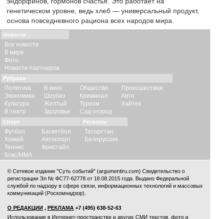
эндорфинов, гормонов счастья. Это работает на
генетическом уровне, ведь хлеб — универсальный продукт,
основа повседневного рациона всех народов мира.
Новости
Все новости
В мире
Фото
Новости партнеров
Рубрики
Политика
В кино
Общество
Происшествия
Экономика
Шоубиз
Криминал
Авто
Культура
Желтый
Туризм
Хайтек
В театр
Здоровье
Сад-огород
Спорт
Регионы
Футбол
Баскетбол
Татарстан
Хоккей
Автоспорт
Белоруссия
Теннис
Фристайл
Бокс/ММА
© Сетевое издание "Суть событий" (argumentiru.com) Свидетельство о
регистрации Эл № ФС77-62778 от 18.08.2015 года. Выдано Федеральной
службой по надзору в сфере связи, информационных технологий и массовых
коммуникаций (Роскомнадзор).
О РЕДАКЦИИ
,
РЕКЛАМА
+7 (495) 638-52-63
Использование в Интернет-пространстве и других СМИ текстов, фото и