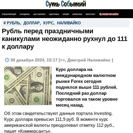
СПЕЦОПЕРАЦИЯ
СКАНДАЛЫ
ШОУ-БИЗНЕС
ЗДОРОВЬЕ
АРМИЯ
ШПИОНАЖ
НЕКРОЛОГ
ПОИСК ПО САЙТУ
#
РУБЛЬ
,
ДОЛЛАР
,
КУРС
,
НАЛИВАЙКО
Рубль перед праздничными
каникулами неожиданно рухнул до 111
к доллару
30 декабря 2024, 15:17 [«», Дмитрий Наливайко ]
Курс доллара на
международном валютном
рынке Forex сегодня
поднялся выше 111 рублей.
Последний раз доллар
торговался на таком уровне
месяц назад.
Об этом свидетельствуют данные портала Investing.
Курс доллара превысил 111,9 руб. В моменте курс
американской валюты преодолевал отметку 112 руб.,
пишет «Коммерсантъ».