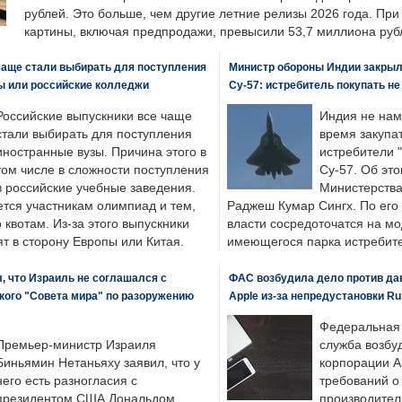
рублей. Это больше, чем другие летние релизы 2026 года. Пр
картины, включая предпродажи, превысили 53,7 миллиона руб
чаще стали выбирать для поступления
Министр обороны Индии закрыл
ы или российские колледжи
Су-57: истребитель покупать н
Российские выпускники все чаще
Индия не нам
стали выбирать для поступления
время закупа
иностранные вузы. Причина этого в
истребители "
том числе в сложности поступления
Су-57. Об это
в российские учебные заведения.
Министерства
ется участникам олимпиад и тем,
Раджеш Кумар Сингх. По его
о квотам. Из-за этого выпускники
власти сосредоточатся на м
т в сторону Европы или Китая.
имеющегося парка истребит
, что Израиль не соглашался с
ФАС возбудила дело против да
кого "Совета мира" по разоружению
Apple из-за непредустановки Ru
Федеральная
Премьер-министр Израиля
служба возбу
Биньямин Нетаньяху заявил, что у
корпорации A
него есть разногласия с
требований о
президентом США Дональдом
производител