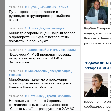
#
Путин
, назначение
, армия
05.08 16:21
Путин провел перестановки в
руководстве группировок российских
войск
Курбан Омаров в
#
Армия
, Индия
, авиация
05.08 13:55
Министр обороны Индии закрыл вопрос
видео, в которо
о приобретении Су-57: истребитель
Комитета Алекс
покупать не планируют
разобраться в с
#
Заславский
, ГИТИС
, скандалы
05.08 12:16
"Ведомости": МВД проводит проверку
теперь уже экс-ректора ГИТИСа
Заславского
"Ведомости": МВД
ректора ГИТИСа 
#
Минобороны
, спецоперация
,
05.08 10:01
Украина
Минобороны заявило о поражении
транспортно-логистических центров в
Киеве и Киевской области
#
Нетаньяху
, Трамп
, Израиль
05.08 09:55
Нетаньяху заявил, что Израиль не
известно, что о
соглашался с планом трамповского
сообщалось, ре
"Совета мира" по разоружению ХАМАС