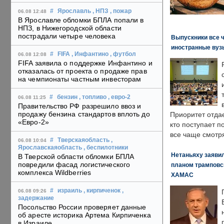
#
Ярославль
, НПЗ
, пожар
06.08 12:48
В Ярославле обломки БПЛА попали в
НПЗ, в Нижегородской области
пострадали четыре человека
Выпускники все 
иностранные вуз
#
FIFA
, Инфантино
, футбол
06.08 12:08
FIFA заявила о поддержке Инфантино и
отказалась от проекта о продаже прав
на чемпионаты частным инвесторам
#
бензин
, топливо
, евро-2
06.08 11:25
Правительство РФ разрешило ввоз и
продажу бензина стандартов вплоть до
Приоритет отда
«Евро-2»
кто поступает п
все чаще смотря
#
Тверскаяобласть
,
06.08 10:04
Ярославскаяобласть
, беспилотники
Нетаньяху заявил
В Тверской области обломки БПЛА
повредили фасад логистического
планом трамповс
комплекса Wildberries
ХАМАС
#
израиль
, кирпиченок
,
06.08 09:26
задержание
Посольство России проверяет данные
об аресте историка Артема Кирпиченка
в Израиле