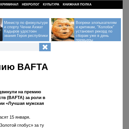
КРИМИНАЛ
НЕКРОЛОГ
КУЛЬТУРА
КНИЖНАЯ ПОЛКА
Министр по физкультуре
Вопреки злопыхателям
и спорту Чечни Ахмат
и критикам, "Колобок"
Кадыров удостоен
установил рекорд по
звания Героя республики
сборам уже в день
премьеры
мию BAFTA
двинули на премию
тв (BAFTA) за роли в
рии «Лучшая мужская
асят 15 января.
Золотой глобус» за ту