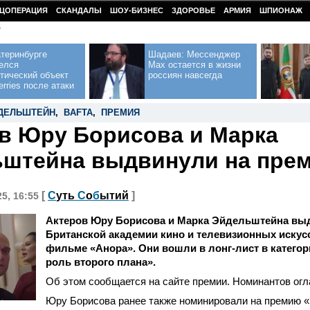
ЦОПЕРАЦИЯ
СКАНДАЛЫ
ШОУ-БИЗНЕС
ЗДОРОВЬЕ
АРМИЯ
ШПИОНАЖ
У
теринбурге
Шадаев: Мессенджер
елся
Max остается в жизни
тический объект
россиян навсегда
erries после атаки
ДЕЛЬШТЕЙН
,
BAFTA
,
ПРЕМИЯ
в Юру Борисова и Марка
штейна выдвинули на пре
[
С
уть
С
о
б
ытий
]
25, 16:55
Актеров Юру Борисова и Марка Эйдельштейна вы
Британской академии кино и телевизионных искусс
фильме «Анора». Они вошли в лонг-лист в катего
роль второго плана».
Об этом сообщается на сайте премии. Номинантов огл
Юру Борисова ранее также номинировали на премию «