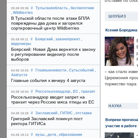
отставке по со
#
Тульскаяобласть
, беспилотник
05.08 09:38
, Wildberries
ШОУБИЗ
В Тульской области после атаки БПЛА
повреждены два дома и загорелся
сортировочный центр Wildberries
Ксения Бородина
#
Боярский
, законопроект
,
05.08 09:11
видеоигры
Боярский: Новая Дума вернется к закону
о регулировании видеоигр после
выборов
#
Главныеновости
, Сутьсобытий
,
04.08 19:02
– как стало изв
4августа
Церемония прошл
Главные события к вечеру 4 августа
торжество пара 
#
Россельхознадзор
, ЕС
, транзит
04.08 18:54
Россельхознадзор вводит запрет на
транзит через Россию мяса птицы из ЕС
НАУКА
#
Заславский
, ГИТИС
, отставка
04.08 18:28
Григорий Заславский покинул пост
Вопреки прогноза
ректора ГИТИСа
участие в работе 
#
вузы
, дети
, образование
04.08 18:13