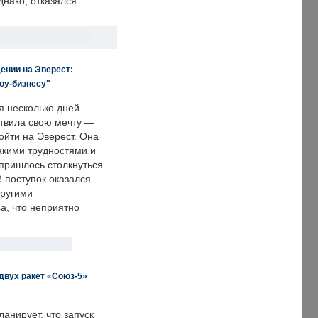
днако, отказался
ении на Эверест:
оу-бизнесу"
я несколько дней
твила свою мечту —
ойти на Эверест. Она
акими трудностями и
пришлось столкнуться
ё поступок оказался
другими
а, что неприятно
двух ракет «Союз-5»
анирует, что запуск