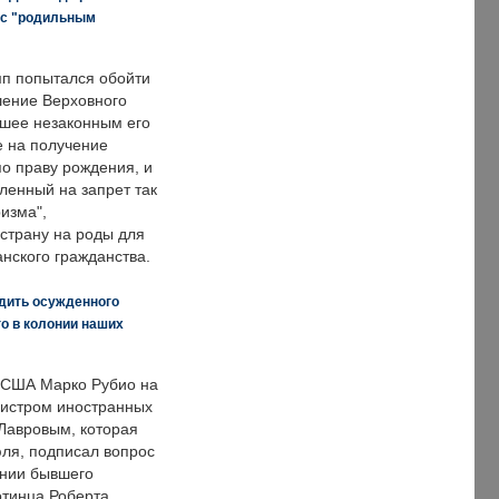
 с "родильным
п попытался обойти
ение Верховного
вшее незаконным его
е на получение
по праву рождения, и
ленный на запрет так
изма",
страну на роды для
нского гражданства.
дить осужденного
о в колонии наших
 США Марко Рубио на
нистром иностранных
Лавровым, которая
ля, подписал вопрос
нии бывшего
отинца Роберта