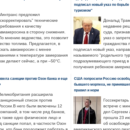
подписал новый указ по борьбе
туризмом"
Минтранс предложил
"скорректировать" технические
Дональд Трам
требования к качеству
недавнее реш
авиакеросина в сторону снижения.
суда, призна
По мнению ведомства, это позволит
указ о запрет
ество топлива. Предлагается, в
гражданства 
скать авиакеросин с менее
подписал новый указ, направ
ваниями к температуре замерзания
называемого "родильного тур
 как делают сейчас, а при –50°C.
подразумевающего приезд в 
получения ребенком америка
вела санкции против Озон банка и еще
США попросили Россию освобо
Ф
бывшего морпеха, не принявшег
правил и норм
Великобритания расширила
санкционный список против
Госсекретарь
России.В него были включены 12
встрече с ми
компаний, в том числе ряд банков,
дел Сергеем 
а также одно физическое лицо и
прошла 23 ию
д санкции попал, в частности Озон
об освобожде
ли, что банк продолжает работать в
американского морского пех