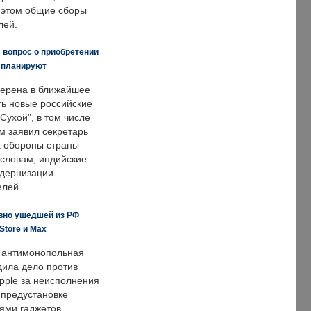
и этом общие сборы
лей.
 вопрос о приобретении
е планируют
ерена в ближайшее
ть новые российские
Сухой", в том числе
м заявил секретарь
 обороны страны
 словам, индийские
одернизации
елей.
вно ушедшей из РФ
Store и Max
 антимонопольная
дила дело против
pple за неисполнения
 предустановке
ями гаджетов