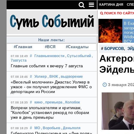
КАРТИНА ДНЯ
СПЕ
ПОИСК ПО САЙТ
В Ека
загор
логис
Wildb
Наши ленты:
ВСУ
#Главная
#ВСЯ
#Скандалы
#
БОРИСОВ
,
ЭЙ
Актеро
#
Главныеновости
, Сутьсобытий
,
07.08 18:49
7августа
Главные события к вечеру 7 августа
Эйдель
#
Уолкер
, ВНЖ
, выдворение
07.08 18:46
«Веселый молочник» Джастас Уолкер в
3 января 20
ужасе - он получил уведомление ФМС о
депортации из России
#
кино
, премьера
, Колобок
07.08 18:35
Вопреки злопыхателям и критикам,
"Колобок" установил рекорд по сборам
уже в день премьеры
#
МО
, Воробьев
, Деньполя
07.08 18:29
Губернатор Подмосковья на «Дне поля»