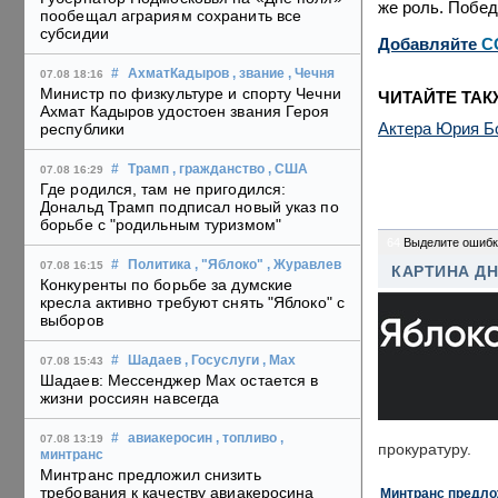
же роль. Побед
пообещал аграриям сохранить все
субсидии
Добавляйте
C
#
АхматКадыров
, звание
, Чечня
07.08 18:16
Министр по физкультуре и спорту Чечни
ЧИТАЙТЕ ТАК
Ахмат Кадыров удостоен звания Героя
Актера Юрия Б
республики
#
Трамп
, гражданство
, США
07.08 16:29
Где родился, там не пригодился:
Дональд Трамп подписал новый указ по
борьбе с "родильным туризмом"
64
Выделите ошибк
#
Политика
, "Яблоко"
, Журавлев
07.08 16:15
КАРТИНА Д
Конкуренты по борьбе за думские
кресла активно требуют снять "Яблоко" с
выборов
#
Шадаев
, Госуслуги
, Max
07.08 15:43
Шадаев: Мессенджер Max остается в
жизни россиян навсегда
#
авиакеросин
, топливо
,
07.08 13:19
прокуратуру.
минтранс
Минтранс предложил снизить
требования к качеству авиакеросина
Минтранс предлож