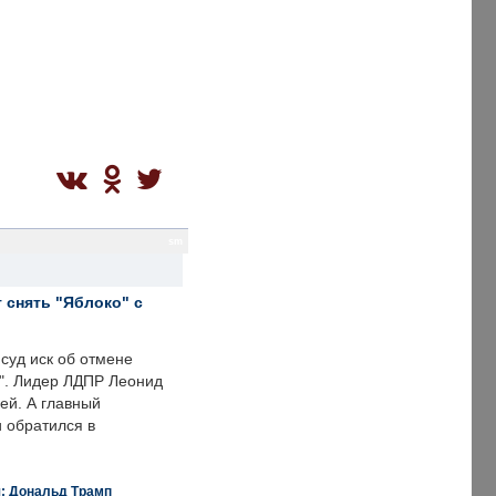
sm
 снять "Яблоко" с
суд иск об отмене
о". Лидер ЛДПР Леонид
ей. А главный
и обратился в
я: Дональд Трамп