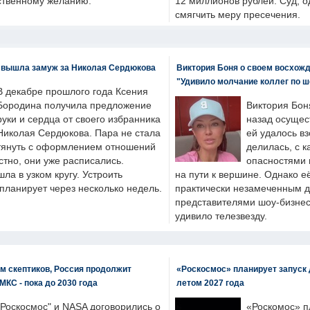
бственному желанию.
12 миллионов рублей. Суд, о
смягчить меру пресечения.
 вышла замуж за Николая Сердюкова
Виктория Боня о своем восхожд
"Удивило молчание коллег по ш
В декабре прошлого года Ксения
Бородина получила предложение
Виктория Бон
руки и сердца от своего избранника
назад осущес
Николая Сердюкова. Пара не стала
ей удалось вз
тянуть с оформлением отношений
делилась, с к
естно, они уже расписались.
опасностями 
а в узком кругу. Устроить
на пути к вершине. Однако е
планирует через несколько недель.
практически незамеченным 
представителями шоу-бизнес
удивило телезвезду.
м скептиков, Россия продолжит
«Роскосмос» планирует запуск 
МКС - пока до 2030 года
летом 2027 года
"Роскосмос" и NASA договорились о
«Роскомос» пл