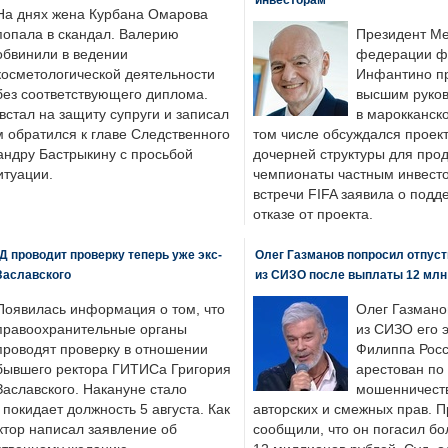
На днях жена Курбана Омарова
попала в скандал. Валерию
Президент М
обвинили в ведении
федерации фу
косметологической деятельности
Инфантино пр
без соответствующего диплома.
высшим руков
стал на защиту супруги и записал
в марокканско
м обратился к главе Следственного
том числе обсуждался проек
андру Бастрыкину с просьбой
дочерней структуры для про
итуации.
чемпионаты частным инвесто
встречи FIFA заявила о под
отказе от проекта.
 проводит проверку теперь уже экс-
Олег Газманов попросил отпуст
Заславского
из СИЗО после выплаты 12 млн
Появилась информация о том, что
Олег Газмано
правоохранительные органы
из СИЗО его 
проводят проверку в отношении
Филиппа Росс
бывшего ректора ГИТИСа Григория
арестован по
Заславского. Накануне стало
мошенничеств
н покидает должность 5 августа. Как
авторских и смежных прав. П
ктор написал заявление об
сообщили, что он погасил бо