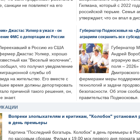
, санкции не повлияют на его
Гилмана, который с 2022 год
российской тюрьме. Семья 
утверждает, что он впал в ди
к» Джастас Уолкер в ужасе - он
Губернатор Подмосковья на «Д
ение ФМС о депортации из России
аграриям сохранить все субсид
Переехавший в Россию из США
Губернатор М
фермер Джастас Уолкер, хорошо
Андрей Вороб
известный как "Веселый молочник",
аграрную выс
сообщил, что получил уведомление
поля – 2026»
миграционной службы об
Дмитровского 
ида на жительство. Его вместе с
фермерами меры поддержки
йшее время должны депортировать
технологий и задачи продов
стало причиной такого решения, он,
безопасности. Об этом сооб
е знает.
правительства Подмосковья.
ИКАЦИИ
Вопреки злопыхателям и критикам, "Колобок" установил 
в день премьеры
Картина "Последний богатырь. Колобок" в день премьеры в Ро
по кассовым сборам. Фильм к 19.00 мск первого дня проката 