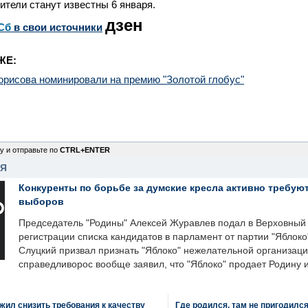
ители станут известны 6 января.
дзен
Сб
в свои источники
ЖЕ:
орисова номинировали на премию "Золотой глобус"
у и отправьте по
CTRL+ENTER
НЯ
Конкуренты по борьбе за думские кресла активно требуют
выборов
Председатель "Родины" Алексей Журавлев подал в Верховный 
регистрации списка кандидатов в парламент от партии "Яблок
Слуцкий призвал признать "Яблоко" нежелательной организаци
справедливорос вообще заявил, что "Яблоко" продает Родину 
ил снизить требования к качеству
Где родился, там не пригодилс