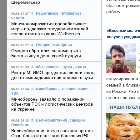
Шереметьево
обычном режиме
работу.
#
Решетников
, Wildberries
,
06.08 17:27
налоги
Минэкономразвития прорабатывает
меры поддержки предпринимателей
«Веселый молочни
после атак на склады Wildberries
получил уведомл
#
Омаров
, скандалы
06.08 16:27
Омаров обратился за помощью к
Бастрыкину в деле своей супруги
#
образование
, вузы
, квоты
06.08 15:33
Ректор МГИМО предложил ввести квоты
для олимпиадников при приеме в вузы
аннулировании в
семьей в ближа
#
минобороны
, спецоперация
,
06.08 15:04
из России. Что 
ТЭК
по его словам, н
Минобороны заявило о поражении
объектов ТЭК и логистических центров
НАШИ ПУБЛ
на Украине
#
Великобритания
, санкции
,
06.08 13:18
Озонбанк
Великобритания ввела санкции против
Озон банка и еще пяти банков из РФ