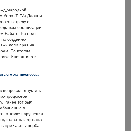
еждународной
тбола (FIFA) Джанни
овел встречу с
одством организации
м Рабате. На ней в
т по созданию
дажи доли прав на
рам. По итогам
держке Инфантино и
ить его экс-продюсера
в попросил отпустить
экс-продюсера
у. Ранее тот был
 обвинению в
е, а также нарушении
редставители артиста
льшую часть ущерба -