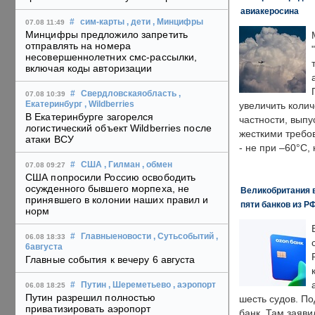
авиакеросина
#
сим-карты
, дети
, Минцифры
07.08 11:49
Минцифры предложило запретить
отправлять на номера
несовершеннолетних смс-рассылки,
включая коды авторизации
#
Свердловскаяобласть
,
07.08 10:39
Екатеринбург
, Wildberries
увеличить колич
В Екатеринбурге загорелся
частности, выпу
логистический объект Wildberries после
жесткими требо
атаки ВСУ
- не при –60°C,
#
США
, Гилман
, обмен
07.08 09:27
США попросили Россию освободить
осужденного бывшего морпеха, не
Великобритания в
принявшего в колонии наших правил и
пяти банков из Р
норм
#
Главныеновости
, Сутьсобытий
,
06.08 18:33
6августа
Главные события к вечеру 6 августа
#
Путин
, Шереметьево
, аэропорт
06.08 18:25
Путин разрешил полностью
шесть судов. По
приватизировать аэропорт
банк. Там заяви