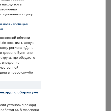
а находится в
американца
ссоциативный ступор.
не поля» пообещал
ии
осковской области
ьёв посетил главную
тавку региона «День
 в деревне Бунятино
округа, где обсудил с
, внедрение
ольственной
щили в пресс-службе
рекорд по сборам уже
ссии установил рекорд
заработал 44,8 миллиона