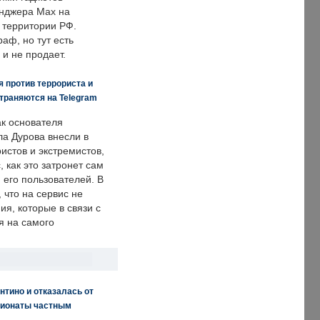
енджера Max на
 территории РФ.
аф, но тут есть
 и не продает.
 против террориста и
траняются на Telegram
ак основателя
ла Дурова внесли в
истов и экстремистов,
, как это затронет сам
 его пользователей. В
что на сервис не
я, которые в связи с
я на самого
нтино и отказалась от
пионаты частным