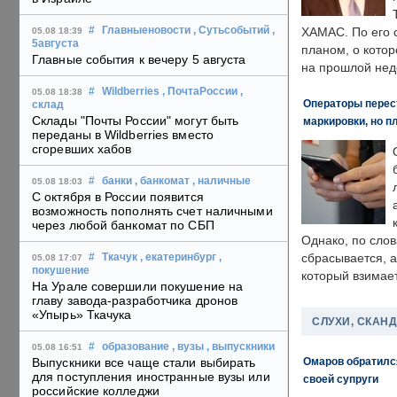
#
Главныеновости
, Сутьсобытий
,
ХАМАС. По его 
05.08 18:39
5августа
планом, о кото
Главные события к вечеру 5 августа
на прошлой нед
#
Wildberries
, ПочтаРоссии
,
05.08 18:38
Операторы перест
склад
Склады "Почты России" могут быть
маркировки, но п
переданы в Wildberries вместо
сгоревших хабов
#
банки
, банкомат
, наличные
05.08 18:03
С октября в России появится
возможность пополнять счет наличными
через любой банкомат по СБП
Однако, по слов
сбрасывается, а
#
Ткачук
, екатеринбург
,
05.08 17:07
покушение
который взимает
На Урале совершили покушение на
главу завода-разработчика дронов
«Упырь» Ткачука
СЛУХИ, СКАН
#
образование
, вузы
, выпускники
05.08 16:51
Омаров обратилс
Выпускники все чаще стали выбирать
для поступления иностранные вузы или
своей супруги
российские колледжи