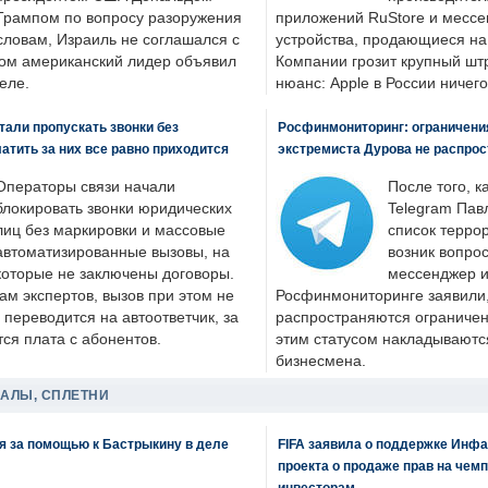
Трампом по вопросу разоружения
приложений RuStore и месс
словам, Израиль не соглашался с
устройства, продающиеся на
ром американский лидер объявил
Компании грозит крупный штр
еле.
нюанс: Apple в России ничего
али пропускать звонки без
Росфинмониторинг: ограничения
латить за них все равно приходится
экстремиста Дурова не распрос
Операторы связи начали
После того, к
блокировать звонки юридических
Telegram Пав
лиц без маркировки и массовые
список террор
автоматизированные вызовы, на
возник вопрос
которые не заключены договоры.
мессенджер и
ам экспертов, вызов при этом не
Росфинмониторинге заявили, 
 переводится на автоответчик, за
распространяются ограничени
ся плата с абонентов.
этим статусом накладываютс
бизнесмена.
ДАЛЫ, СПЛЕТНИ
я за помощью к Бастрыкину в деле
FIFA заявила о поддержке Инфа
проекта о продаже прав на чем
инвесторам