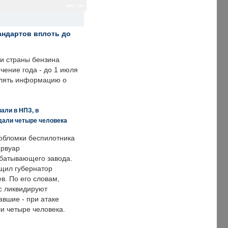
sm / sm
андартов вплоть до
ии страны бензина
ечение года - до 1 июля
влять информацию о
али в НПЗ, в
дали четыре человека
обломки беспилотника
ервуар
батывающего завода.
щил губернатор
в. По его словам,
с ликвидируют
авшие - при атаке
и четыре человека.