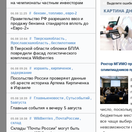
на чемпионаты частным инвесторам
44
Выделите ошибк
КАРТИНА Д
#
бензин
, топливо
, евро-2
06.08 11:25
Правительство РФ разрешило ввоз и
продажу бензина стандартов вплоть до
«Евро-2»
#
Тверскаяобласть
,
06.08 10:04
Ярославскаяобласть
, беспилотники
В Тверской области обломки БПЛА
повредили фасад логистического
комплекса Wildberries
Ректор МГИМО пр
#
израиль
, кирпиченок
,
06.08 09:26
олимпиадников п
задержание
Посольство России проверяет данные
об аресте историка Артема Кирпиченка
в Израиле
#
Главныеновости
, Сутьсобытий
,
05.08 18:39
5августа
Главные события к вечеру 5 августа
число, поскольк
бюджетные мест
#
Wildberries
, ПочтаРоссии
,
05.08 18:38
все чаще выбир
склад
невозможности 
Склады "Почты России" могут быть