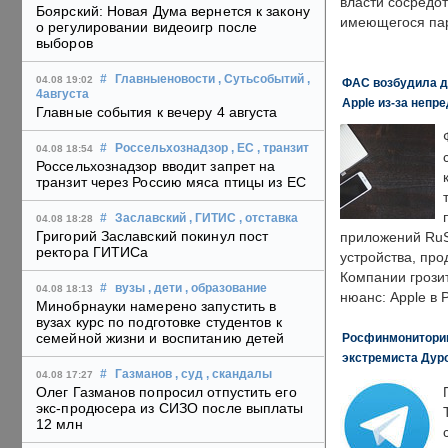
власти сосредо
Боярский: Новая Дума вернется к закону
имеющегося пар
о регулировании видеоигр после
выборов
#
Главныеновости
, Сутьсобытий
,
04.08 19:02
ФАС возбудила д
4августа
Apple из-за непр
Главные события к вечеру 4 августа
#
Россельхознадзор
, ЕС
, транзит
04.08 18:54
Россельхознадзор вводит запрет на
транзит через Россию мяса птицы из ЕС
#
Заславский
, ГИТИС
, отставка
04.08 18:28
Григорий Заславский покинул пост
приложений RuS
ректора ГИТИСа
устройства, пр
Компании грозит
#
вузы
, дети
, образование
04.08 18:13
нюанс: Apple в 
Минобрнауки намерено запустить в
вузах курс по подготовке студентов к
семейной жизни и воспитанию детей
Росфинмониторинг
экстремиста Дуро
#
Газманов
, суд
, скандалы
04.08 17:27
Олег Газманов попросил отпустить его
экс-продюсера из СИЗО после выплаты
12 млн