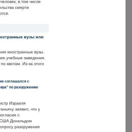
человек, в том числе
ельства смерти
ются.
ностранные вузы или
ния иностранные вузы.
кие учебные заведения.
по квотам. Из-за этого
 не соглашался с
мира" по разоружению
истр Израиля
аньяху заявил, что у
ногласия с
 США Дональдом
опросу разоружения