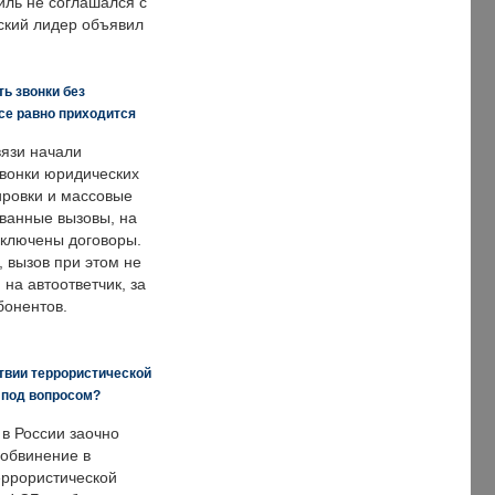
иль не соглашался с
ский лидер объявил
ь звонки без
все равно приходится
язи начали
звонки юридических
ировки и массовые
ванные вызовы, на
аключены договоры.
, вызов при этом не
на автоответчик, за
бонентов.
твии террористической
 под вопросом?
 в России заочно
обвинение в
еррористической