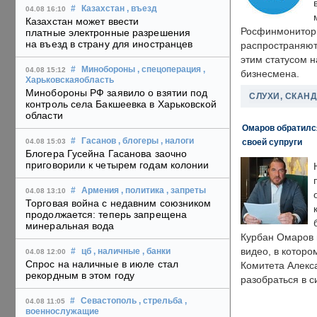
#
Казахстан
, въезд
04.08 16:10
Казахстан может ввести
Росфинмонитори
платные электронные разрешения
на въезд в страну для иностранцев
распространяютс
этим статусом 
#
Минобороны
, спецоперация
,
04.08 15:12
бизнесмена.
Харьковскаяобласть
Минобороны РФ заявило о взятии под
СЛУХИ, СКАН
контроль села Бакшеевка в Харьковской
области
Омаров обратилс
#
Гасанов
, блогеры
, налоги
своей супруги
04.08 15:03
Блогера Гусейна Гасанова заочно
приговорили к четырем годам колонии
#
Армения
, политика
, запреты
04.08 13:10
Торговая война с недавним союзником
продолжается: теперь запрещена
минеральная вода
Курбан Омаров в
видео, в которо
#
цб
, наличные
, банки
04.08 12:00
Спрос на наличные в июле стал
Комитета Алекс
рекордным в этом году
разобраться в с
#
Севастополь
, стрельба
,
04.08 11:05
военнослужащие