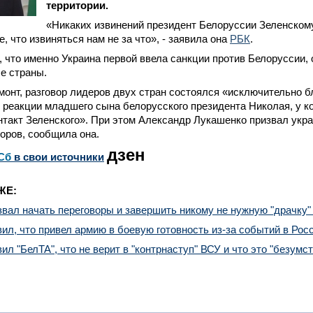
территории.
«Никаких извинений президент Белоруссии Зеленскому
, что извиняться нам не за что», - заявила она
РБК
.
 что именно Украина первой ввела санкции против Белоруссии,
е страны.
онт, разговор лидеров двух стран состоялся «исключительно б
реакции младшего сына белорусского президента Николая, у ко
такт Зеленского». При этом Александр Лукашенко призвал укра
воров, сообщила она.
дзен
Сб
в свои источники
ЖЕ:
вал начать переговоры и завершить никому не нужную "драчку"
ил, что привел армию в боевую готовность из-за событий в Рос
ил "БелТА", что не верит в "контрнаступ" ВСУ и что это "безумст