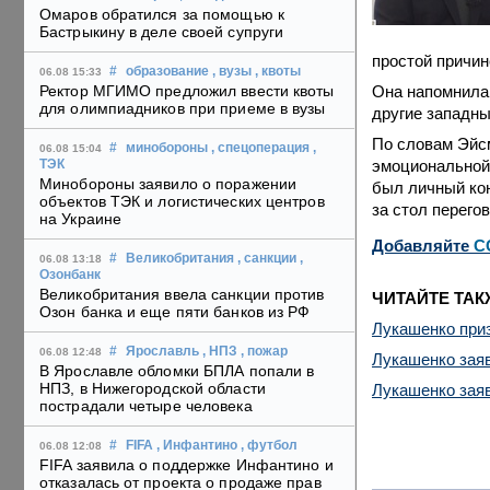
Омаров обратился за помощью к
Бастрыкину в деле своей супруги
простой причине
#
образование
, вузы
, квоты
06.08 15:33
Она напомнила,
Ректор МГИМО предложил ввести квоты
для олимпиадников при приеме в вузы
другие западны
По словам Эйсм
#
минобороны
, спецоперация
,
06.08 15:04
эмоциональной 
ТЭК
Минобороны заявило о поражении
был личный кон
объектов ТЭК и логистических центров
за стол перего
на Украине
Добавляйте
C
#
Великобритания
, санкции
,
06.08 13:18
Озонбанк
Великобритания ввела санкции против
ЧИТАЙТЕ ТАК
Озон банка и еще пяти банков из РФ
Лукашенко приз
#
Ярославль
, НПЗ
, пожар
06.08 12:48
Лукашенко заяв
В Ярославле обломки БПЛА попали в
НПЗ, в Нижегородской области
Лукашенко заяв
пострадали четыре человека
#
FIFA
, Инфантино
, футбол
06.08 12:08
FIFA заявила о поддержке Инфантино и
отказалась от проекта о продаже прав