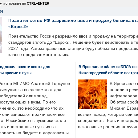
у и отправьте по
CTRL+ENTER
НЯ
Правительство РФ разрешило ввоз и продажу бензина ст
«Евро-2»
Правительство России разрешило ввоз и продажу на территор
стандартов вплоть до "Евро-2". Решение будет действовать в т
2027 года. Автозаправочные станции будут обязаны предоста
классе продаваемого топлива.
едложил ввести квоты для
В Ярославле обломки БПЛА поп
ри приеме в вузы
Нижегородской области постра
Ректор МГИМО Анатолий Торкунов
В Ярославле 
выступил за введение квот для
попали в рез
победителей олимпиад,
нефтеперера
поступающих в вузы. По его
Об этом сооб
мнению, это необходимо что их
Михаил Еврае
у они занимают практически все
возник пожар, которые сейча
а. Российские выпускники стали
специалисты. Есть и пострад
ать иностранные вузы из-за
осколочные ранения получил
попасть на бюджет и дороговизны