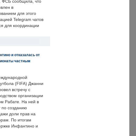
. ФСБ сообщила, что
явлен в
ванием для этого
ацией Telegram чатов
ся для координации
нтино и отказалась от
пионаты частным
еждународной
тбола (FIFA) Джанни
овел встречу с
одством организации
м Рабате. На ней в
т по созданию
дажи доли прав на
рам. По итогам
держке Инфантино и