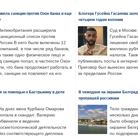
вела санкции против Озон банка и еще
Блогера Гусейна Гасанова заоч
Ф
четырем годам колонии
Великобритания расширила
Суд в Москве
санкционный список против
Гусейна Гаса
России.В него были включены 12
лишения своб
компаний, в том числе ряд банков,
миллион рубл
а также одно физическое лицо и
налогов. Так
д санкции попал, в частности Озон
публиковать посты в интернет
ли, что банк продолжает работать в
Приговор был вынесен заочно
, санкции не повлияют на его
за пределами России.
я за помощью к Бастрыкину в деле
В чемодане на окраине Белград
пропавшей россиянки
На днях жена Курбана Омарова
Тело граждан
попала в скандал. Валерию
несколько дне
обвинили в ведении
было обнаруж
косметологической деятельности
окраине Белг
без соответствующего диплома.
по подозрени