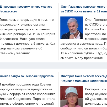
 проводит проверку теперь уже экс-
Олег Газманов попросил отпуст
Заславского
из СИЗО после выплаты 12 млн
Появилась информация о том, что
Олег Газмано
правоохранительные органы
из СИЗО его 
проводят проверку в отношении
Филиппа Росс
бывшего ректора ГИТИСа Григория
арестован по
Заславского. Накануне стало
мошенничеств
н покидает должность 5 августа. Как
авторских и смежных прав. П
ктор написал заявление об
сообщили, что он погасил бо
бственному желанию.
12 миллионов рублей. Суд, о
смягчить меру пресечения.
 вышла замуж за Николая Сердюкова
Виктория Боня о своем восхожд
"Удивило молчание коллег по ш
В декабре прошлого года Ксения
Бородина получила предложение
Виктория Бон
руки и сердца от своего избранника
назад осущес
Николая Сердюкова. Пара не стала
ей удалось вз
тянуть с оформлением отношений
делилась, с к