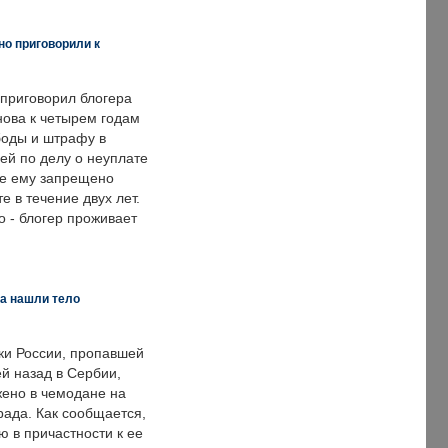
но приговорили к
 приговорил блогера
нова к четырем годам
оды и штрафу в
ей по делу о неуплате
же ему запрещено
е в течение двух лет.
 - блогер проживает
а нашли тело
ки России, пропавшей
й назад в Сербии,
ено в чемодане на
рада. Как сообщается,
ю в причастности к ее