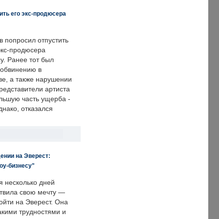
ить его экс-продюсера
в попросил отпустить
экс-продюсера
у. Ранее тот был
 обвинению в
е, а также нарушении
редставители артиста
льшую часть ущерба -
днако, отказался
ении на Эверест:
оу-бизнесу"
я несколько дней
твила свою мечту —
ойти на Эверест. Она
акими трудностями и