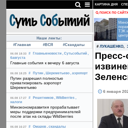
КАРТИНА ДНЯ
СПЕ
ПОИСК ПО САЙТ
Мино
пора
ТЭК и
центр
Наши ленты:
#Главная
#ВСЯ
#Скандалы
#
ЛУКАШЕНКО
,
Пресс-
#
Главныеновости
, Сутьсобытий
,
06.08 18:33
6августа
Главные события к вечеру 6 августа
извине
#
Путин
, Шереметьево
, аэропорт
Зеленс
06.08 18:25
Путин разрешил полностью
приватизировать аэропорт
Шереметьево
6 января 20
#
Решетников
, Wildberries
,
06.08 17:27
налоги
Минэкономразвития прорабатывает
меры поддержки предпринимателей
после атак на склады Wildberries
#
Омаров
, скандалы
06.08 16:27