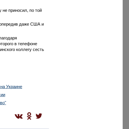
 не приносил, по той
 опередив даже США и
лагодаря
торого в телефоне
инского коллегу сесть
 на Украине
сии
во"