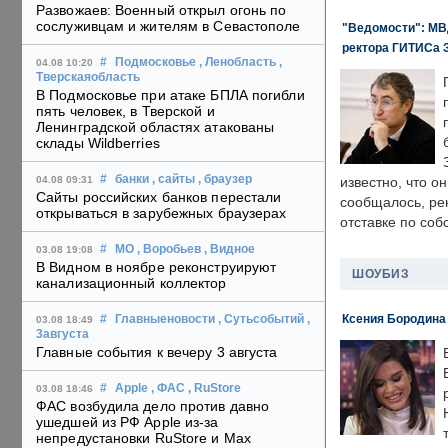
Развожаев: Военный открыл огонь по
сослуживцам и жителям в Севастополе
"Ведомости": МВД
ректора ГИТИСа 
#
Подмосковье
, Ленобласть
,
04.08 10:20
Тверскаяобласть
В Подмосковье при атаке БПЛА погибли
пять человек, в Тверской и
Ленинградской областях атакованы
склады Wildberries
#
банки
, сайты
, браузер
04.08 09:31
известно, что о
Сайты российских банков перестали
сообщалось, ре
открываться в зарубежных браузерах
отставке по со
#
МО
, Воробьев
, Видное
03.08 19:08
В Видном в ноябре реконструируют
ШОУБИЗ
канализационный коллектор
Ксения Бородина
#
Главныеновости
, Сутьсобытий
,
03.08 18:49
3августа
Главные события к вечеру 3 августа
#
Apple
, ФАС
, RuStore
03.08 18:46
ФАС возбудила дело против давно
ушедшей из РФ Apple из-за
непредустановки RuStore и Max