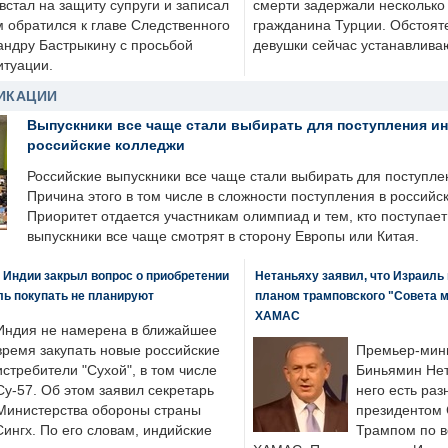
стал на защиту супруги и записал
смерти задержали несколько 
м обратился к главе Следственного
гражданина Турции. Обстоят
андру Бастрыкину с просьбой
девушки сейчас устанавлива
итуации.
ИКАЦИИ
Выпускники все чаще стали выбирать для поступления и
российские колледжи
Российские выпускники все чаще стали выбирать для поступле
Причина этого в том числе в сложности поступления в российс
Приоритет отдается участникам олимпиад и тем, кто поступает 
выпускники все чаще смотрят в сторону Европы или Китая.
 Индии закрыл вопрос о приобретении
Нетаньяху заявил, что Израиль
ль покупать не планируют
планом трамповского "Совета 
ХАМАС
Индия не намерена в ближайшее
время закупать новые российские
Премьер-мин
истребители "Сухой", в том числе
Биньямин Нет
Су-57. Об этом заявил секретарь
него есть раз
Министерства обороны страны
президентом
ингх. По его словам, индийские
Трампом по в