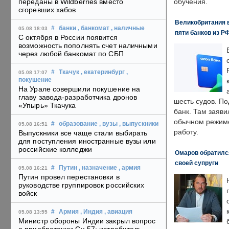
переданы в Wildberries вместо
обучения.
сгоревших хабов
Великобритания в
#
банки
, банкомат
, наличные
05.08 18:03
пяти банков из Р
С октября в России появится
возможность пополнять счет наличными
через любой банкомат по СБП
#
Ткачук
, екатеринбург
,
05.08 17:07
покушение
На Урале совершили покушение на
главу завода-разработчика дронов
шесть судов. По
«Упырь» Ткачука
банк. Там заяви
обычном режиме
#
образование
, вузы
, выпускники
05.08 16:51
работу.
Выпускники все чаще стали выбирать
для поступления иностранные вузы или
российские колледжи
Омаров обратилс
своей супруги
#
Путин
, назначение
, армия
05.08 16:21
Путин провел перестановки в
руководстве группировок российских
войск
#
Армия
, Индия
, авиация
05.08 13:55
Министр обороны Индии закрыл вопрос