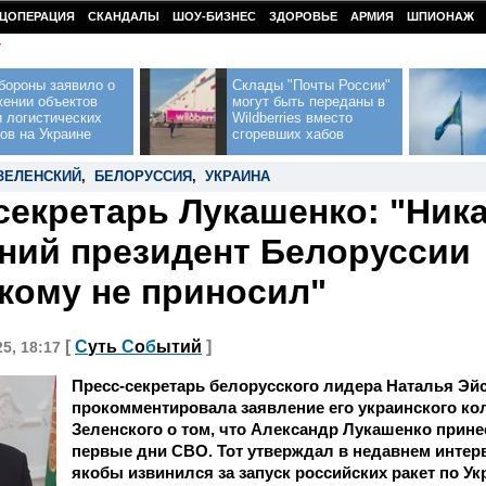
ЦОПЕРАЦИЯ
СКАНДАЛЫ
ШОУ-БИЗНЕС
ЗДОРОВЬЕ
АРМИЯ
ШПИОНАЖ
У
бороны заявило о
Склады "Почты России"
жении объектов
могут быть переданы в
 логистических
Wildberries вместо
ов на Украине
сгоревших хабов
ЗЕЛЕНСКИЙ
,
БЕЛОРУССИЯ
,
УКРАИНА
секретарь Лукашенко: "Ник
ний президент Белоруссии
кому не приносил"
[
С
уть
С
о
б
ытий
]
25, 18:17
Пресс-секретарь белорусского лидера Наталья Эй
прокомментировала заявление его украинского к
Зеленского о том, что Александр Лукашенко прине
первые дни СВО. Тот утверждал в недавнем интер
якобы извинился за запуск российских ракет по Ук