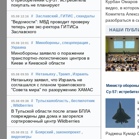
о приобретении Су-57: истребитель
Курбан Омаров в
покупать не планируют
видео, в которо
Комитета Алекс
#
Заславский
, ГИТИС
, скандалы
05.08 12:16
разобраться в с
"Ведомости": МВД проводит проверку
теперь уже экс-ректора ГИТИСа
НАШИ ПУБЛ
Заславского
#
Минобороны
, спецоперация
,
05.08 10:01
Украина
Минобороны заявило о поражении
транспортно-логистических центров в
Киеве и Киевской области
#
Нетаньяху
, Трамп
, Израиль
05.08 09:55
Нетаньяху заявил, что Израиль не
соглашался с планом трамповского
Министр обороны
"Совета мира" по разоружению ХАМАС
Су-57: истребите
#
Тульскаяобласть
, беспилотник
05.08 09:38
, Wildberries
В Тульской области после атаки БПЛА
повреждены два дома и загорелся
сортировочный центр Wildberries
#
Боярский
, законопроект
,
05.08 09:11
Раджеш Кумар С
видеоигры