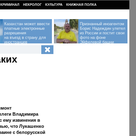
КРИМИНАЛ
НЕКРОЛОГ
КУЛЬТУРА
КНИЖНАЯ ПОЛКА
Казахстан может ввести
Признанный иноагентом
платные электронные
Борис Надеждин улетел
разрешения
из России и постит свои
на въезд в страну для
фото на фоне
иностранцев
Эйфелевой башни
аких
смонт
оллеги Владимира
с ему извинения в
вью, что Лукашенко
раине с белорусской