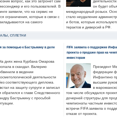
возник вопрос, как это затронет сам
деятельности
мессенджер и его пользователей. В
он будет объ
нге заявили, что на сервис не
международный розыск. Осно
я ограничения, которые в связи с
стало неудаление администр
накладываются на самого
и ботов, которые используют
терактов и диверсий в РФ.
ДАЛЫ, СПЛЕТНИ
я за помощью к Бастрыкину в деле
FIFA заявила о поддержке Инфа
проекта о продаже прав на чем
инвесторам
На днях жена Курбана Омарова
попала в скандал. Валерию
Президент М
обвинили в ведении
федерации фу
косметологической деятельности
Инфантино пр
без соответствующего диплома.
высшим руков
стал на защиту супруги и записал
в марокканско
м обратился к главе Следственного
том числе обсуждался проек
андру Бастрыкину с просьбой
дочерней структуры для про
итуации.
чемпионаты частным инвесто
встречи FIFA заявила о под
отказе от проекта.