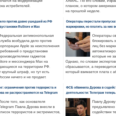
точатся на модернизации
ХАМАС. По его словам, Изра
ка истребителей.
планом, о котором американ
на прошлой неделе.
ело против давно ушедшей из РФ
Операторы перестали пропускат
едустановки RuStore и Max
маркировки, но платить за них 
Федеральная антимонопольная
Операторы св
служба возбудила дело против
блокировать 
корпорации Apple за неисполнения
лиц без марк
требований о предустановке
автоматизиро
производителями гаджетов
которые не з
tore и мессенджера Max на
Однако, по словам экспертов
одающиеся на территории РФ.
сбрасывается, а переводится 
 крупный штраф, но тут есть
который взимается плата с а
России ничего и не продает.
: ограничения против террориста и
ФСБ обвинила Дурова в содейс
ва не распространяются на Telegram
деятельности: Телеграм теперь
После того, как основателя
Павлу Дурову
Telegram Павла Дурова внесли в
предъявлено 
список террористов и экстремистов,
содействии т