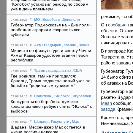
"Колобок" установил рекорд по сборам
уже в день премьеры
режиме», - соо
#
МО
, Воробьев
, Деньполя
07.08 18:29
Он
сообщил
та
Губернатор Подмосковья на «Дне поля»
пообещал аграриям сохранить все
объекта. О как
субсидии
Энгельсе загор
ликвидировать.
#
АхматКадыров
, звание
, Чечня
07.08 18:16
Министр по физкультуре и спорту Чечни
В пригороде Ка
Ахмат Кадыров удостоен звания Героя
Татарстана. Ут
республики
районе завода 
Губернатор Ту
#
Трамп
, гражданство
, США
07.08 16:29
Где родился, там не пригодился:
14 было сбито 
Дональд Трамп подписал новый указ по
об атаках на В
борьбе с "родильным туризмом"
Губернатор Бря
#
Политика
, "Яблоко"
, Журавлев
ракетный удар 
07.08 16:15
Конкуренты по борьбе за думские
Mash
сообщил, 
кресла активно требуют снять "Яблоко" с
завода
Кремний
выборов
Кроме того, вр
#
Шадаев
, Госуслуги
, Max
07.08 15:43
Нижнекамска, У
Шадаев: Мессенджер Max остается в
жизни россиян навсегда