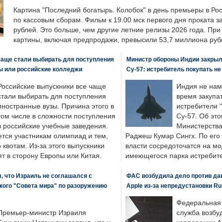
Картина "Последний богатырь. Колобок" в день премьеры в Ро
по кассовым сборам. Фильм к 19.00 мск первого дня проката 
рублей. Это больше, чем другие летние релизы 2026 года. Пр
картины, включая предпродажи, превысили 53,7 миллиона руб
чаще стали выбирать для поступления
Министр обороны Индии закрыл
ы или российские колледжи
Су-57: истребитель покупать н
Российские выпускники все чаще
Индия не нам
стали выбирать для поступления
время закупа
иностранные вузы. Причина этого в
истребители "
том числе в сложности поступления
Су-57. Об это
в российские учебные заведения.
Министерства
ется участникам олимпиад и тем,
Раджеш Кумар Сингх. По его
о квотам. Из-за этого выпускники
власти сосредоточатся на м
т в сторону Европы или Китая.
имеющегося парка истребит
, что Израиль не соглашался с
ФАС возбудила дело против да
кого "Совета мира" по разоружению
Apple из-за непредустановки Ru
Федеральная
Премьер-министр Израиля
служба возбу