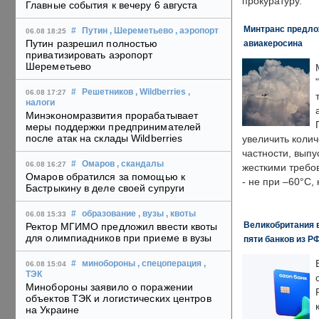
прокуратуру.
Главные события к вечеру 6 августа
Минтранс предлож
#
Путин
, Шереметьево
, аэропорт
06.08 18:25
Путин разрешил полностью
авиакеросина
приватизировать аэропорт
Шереметьево
#
Решетников
, Wildberries
,
06.08 17:27
налоги
Минэкономразвития прорабатывает
меры поддержки предпринимателей
после атак на склады Wildberries
увеличить колич
частности, выпу
#
Омаров
, скандалы
06.08 16:27
жесткими требо
Омаров обратился за помощью к
- не при –60°C,
Бастрыкину в деле своей супруги
#
образование
, вузы
, квоты
06.08 15:33
Великобритания в
Ректор МГИМО предложил ввести квоты
для олимпиадников при приеме в вузы
пяти банков из Р
#
минобороны
, спецоперация
,
06.08 15:04
ТЭК
Минобороны заявило о поражении
объектов ТЭК и логистических центров
на Украине