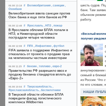
шесть судов. По
#
Великобритания
, санкции
,
06.08 13:18
Озонбанк
банк. Там заяви
Великобритания ввела санкции против
обычном режиме
Озон банка и еще пяти банков из РФ
работу.
#
Ярославль
, НПЗ
, пожар
06.08 12:48
В Ярославле обломки БПЛА попали в
НПЗ, в Нижегородской области
«Веселый молочни
пострадали четыре человека
получил уведомл
#
FIFA
, Инфантино
, футбол
06.08 12:08
FIFA заявила о поддержке Инфантино и
отказалась от проекта о продаже прав
на чемпионаты частным инвесторам
#
бензин
, топливо
, евро-2
06.08 11:25
аннулировании в
Правительство РФ разрешило ввоз и
продажу бензина стандартов вплоть до
семьей в ближа
«Евро-2»
из России. Что 
по его словам, н
#
Тверскаяобласть
,
06.08 10:04
Ярославскаяобласть
, беспилотники
НАШИ ПУБЛ
В Тверской области обломки БПЛА
повредили фасад логистического
комплекса Wildberries