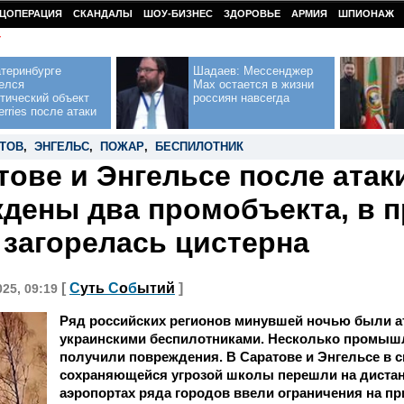
ЦОПЕРАЦИЯ
СКАНДАЛЫ
ШОУ-БИЗНЕС
ЗДОРОВЬЕ
АРМИЯ
ШПИОНАЖ
У
теринбурге
Шадаев: Мессенджер
елся
Max остается в жизни
тический объект
россиян навсегда
erries после атаки
ТОВ
,
ЭНГЕЛЬС
,
ПОЖАР
,
БЕСПИЛОТНИК
тове и Энгельсе после ата
дены два промобъекта, в 
 загорелась цистерна
[
С
уть
С
о
б
ытий
]
025, 09:19
Ряд российских регионов минувшей ночью были 
украинскими беспилотниками. Несколько промыш
получили повреждения. В Саратове и Энгельсе в с
сохраняющейся угрозой школы перешли на дистан
аэропортах ряда городов ввели ограничения на пр