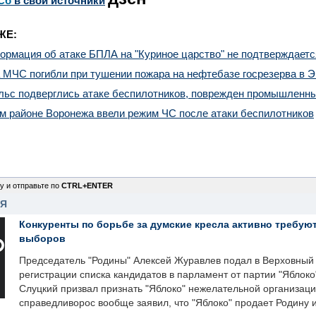
Сб
в свои источники
ЖЕ:
рмация об атаке БПЛА на "Куриное царство" не подтверждаетс
 МЧС погибли при тушении пожара на нефтебазе госрезерва в Э
ельс подверглись атаке беспилотников, поврежден промышленн
м районе Воронежа ввели режим ЧС после атаки беспилотников
у и отправьте по
CTRL+ENTER
НЯ
Конкуренты по борьбе за думские кресла активно требуют
выборов
Председатель "Родины" Алексей Журавлев подал в Верховный 
регистрации списка кандидатов в парламент от партии "Яблок
Слуцкий призвал признать "Яблоко" нежелательной организаци
справедливорос вообще заявил, что "Яблоко" продает Родину 