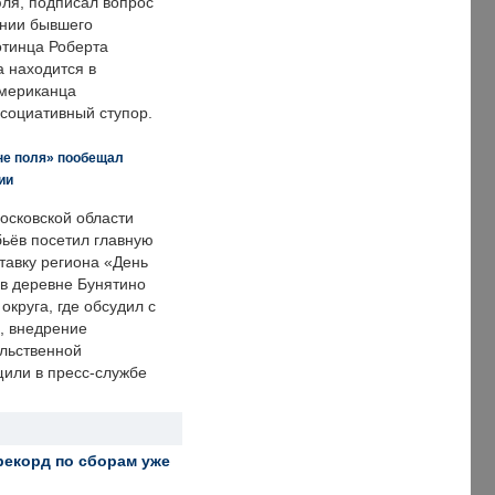
ля, подписал вопрос
нии бывшего
отинца Роберта
а находится в
американца
ссоциативный ступор.
не поля» пообещал
ии
осковской области
ьёв посетил главную
тавку региона «День
 в деревне Бунятино
округа, где обсудил с
, внедрение
ольственной
щили в пресс-службе
рекорд по сборам уже