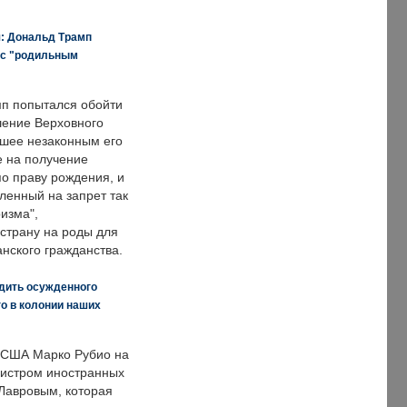
я: Дональд Трамп
 с "родильным
п попытался обойти
ение Верховного
вшее незаконным его
е на получение
по праву рождения, и
ленный на запрет так
изма",
страну на роды для
нского гражданства.
дить осужденного
о в колонии наших
 США Марко Рубио на
нистром иностранных
Лавровым, которая