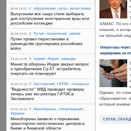
#
образование
, вузы
, выпускники
05.08 16:51
Выпускники все чаще стали выбирать
для поступления иностранные вузы или
российские колледжи
ХАМАС. По его 
планом, о кото
#
Путин
, назначение
, армия
05.08 16:21
на прошлой нед
Путин провел перестановки в
руководстве группировок российских
Операторы перест
войск
маркировки, но п
#
Армия
, Индия
, авиация
05.08 13:55
Министр обороны Индии закрыл вопрос
о приобретении Су-57: истребитель
покупать не планируют
#
Заславский
, ГИТИС
, скандалы
05.08 12:16
"Ведомости": МВД проводит проверку
Однако, по слов
теперь уже экс-ректора ГИТИСа
сбрасывается, а
Заславского
который взимает
#
Минобороны
, спецоперация
,
05.08 10:01
Украина
Минобороны заявило о поражении
СЛУХИ, СКАН
транспортно-логистических центров в
Киеве и Киевской области