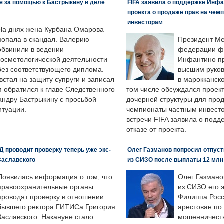
я за помощью к Бастрыкину в деле
FIFA заявила о поддержке Инфа
проекта о продаже прав на чем
инвесторам
На днях жена Курбана Омарова
попала в скандал. Валерию
Президент М
обвинили в ведении
федерации фу
косметологической деятельности
Инфантино пр
без соответствующего диплома.
высшим руков
стал на защиту супруги и записал
в марокканско
м обратился к главе Следственного
том числе обсуждался проек
андру Бастрыкину с просьбой
дочерней структуры для про
итуации.
чемпионаты частным инвесто
встречи FIFA заявила о под
отказе от проекта.
 проводит проверку теперь уже экс-
Олег Газманов попросил отпуст
Заславского
из СИЗО после выплаты 12 млн
Появилась информация о том, что
Олег Газмано
правоохранительные органы
из СИЗО его 
проводят проверку в отношении
Филиппа Росс
бывшего ректора ГИТИСа Григория
арестован по
Заславского. Накануне стало
мошенничеств