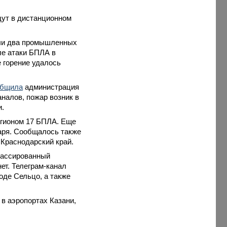
дут в дистанционном
чили два промышленных
ле атаки БПЛА в
е горение удалось
общила
администрация
аналов, пожар возник в
и.
егионом 17 БПЛА. Еще
аря. Сообщалось также
 Краснодарский край.
массированный
ет. Телеграм-канал
оде Сельцо, а также
в аэропортах Казани,