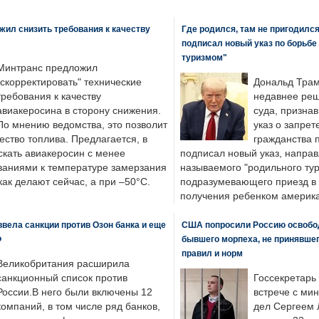
ил снизить требования к качеству
Где родился, там не пригодилс
подписал новый указ по борьбе
туризмом"
Минтранс предложил
"скорректировать" технические
Дональд Трам
требования к качеству
недавнее реш
авиакеросина в сторону снижения.
суда, призна
По мнению ведомства, это позволит
указ о запрет
ество топлива. Предлагается, в
гражданства 
скать авиакеросин с менее
подписал новый указ, направ
ваниями к температуре замерзания
называемого "родильного тур
 как делают сейчас, а при –50°C.
подразумевающего приезд в 
получения ребенком америка
вела санкции против Озон банка и еще
США попросили Россию освобо
Ф
бывшего морпеха, не принявшег
правил и норм
Великобритания расширила
санкционный список против
Госсекретарь
России.В него были включены 12
встрече с ми
компаний, в том числе ряд банков,
дел Сергеем 