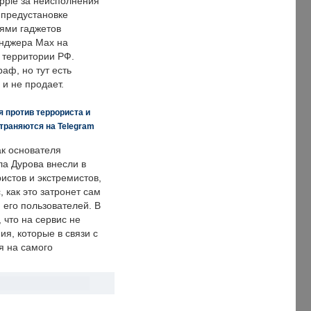
pple за неисполнения
 предустановке
ями гаджетов
енджера Max на
 территории РФ.
аф, но тут есть
 и не продает.
 против террориста и
траняются на Telegram
ак основателя
ла Дурова внесли в
истов и экстремистов,
, как это затронет сам
 его пользователей. В
что на сервис не
я, которые в связи с
я на самого