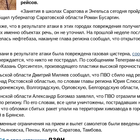
рейсов.
«Занятия в школах Саратова и Энгельса сегодня прой
бщил губернатор Саратовской области Роман Бусаргин.
кже, что в результате атаки в этих городах повреждения полу
их именно объектах речь, он не уточнил. На прошлой неделе пос
елась нефтебаза, накануне глава региона сообщал, что открыто
зани в результате атаки была повреждена газовая цистерна,
со
верждается, что никто не пострадал. По сообщениям Телеграм-к
«Казань Оргсинтез», производящего пластики высокой прочност
льской области Дмитрий Миляев сообщал, что ПВО сбило над р
над Ростовской областью, по словам главы региона Юрия Слюс
оронежскую, Волгоградскую, Орловскую, Белгородскую области,
нской области Александр Богомаз заявлял, что ПВО отразили 
по региону. По его словам, все цели уничтожены, пострадавших н
что обломки сбитых ракет упали на территории химзавода в гор
 в Брянске.
еменные ограничения на прием и вылет самолетов были введены 
льяновска, Пензы, Калуги, Саратова, Тамбова.
дзен