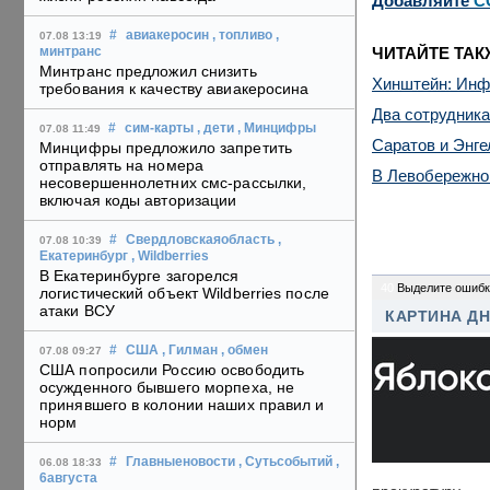
Добавляйте
C
#
авиакеросин
, топливо
,
07.08 13:19
ЧИТАЙТЕ ТАК
минтранс
Минтранс предложил снизить
Хинштейн: Инфо
требования к качеству авиакеросина
Два сотрудника
#
сим-карты
, дети
, Минцифры
07.08 11:49
Саратов и Энг
Минцифры предложило запретить
отправлять на номера
В Левобережно
несовершеннолетних смс-рассылки,
включая коды авторизации
#
Свердловскаяобласть
,
07.08 10:39
Екатеринбург
, Wildberries
В Екатеринбурге загорелся
40
Выделите ошибк
логистический объект Wildberries после
атаки ВСУ
КАРТИНА Д
#
США
, Гилман
, обмен
07.08 09:27
США попросили Россию освободить
осужденного бывшего морпеха, не
принявшего в колонии наших правил и
норм
#
Главныеновости
, Сутьсобытий
,
06.08 18:33
6августа