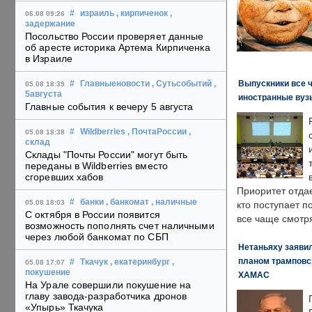
#
израиль
, кирпиченок
,
06.08 09:26
задержание
Посольство России проверяет данные
об аресте историка Артема Кирпиченка
в Израиле
Выпускники все 
#
Главныеновости
, Сутьсобытий
,
05.08 18:39
5августа
иностранные вуз
Главные события к вечеру 5 августа
#
Wildberries
, ПочтаРоссии
,
05.08 18:38
склад
Склады "Почты России" могут быть
переданы в Wildberries вместо
сгоревших хабов
Приоритет отда
#
банки
, банкомат
, наличные
05.08 18:03
кто поступает п
С октября в России появится
все чаще смотря
возможность пополнять счет наличными
через любой банкомат по СБП
Нетаньяху заявил
планом трамповс
#
Ткачук
, екатеринбург
,
05.08 17:07
покушение
ХАМАС
На Урале совершили покушение на
главу завода-разработчика дронов
«Упырь» Ткачука