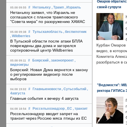
Омаров обратилс
своей супруги
#
Нетаньяху
, Трамп
, Израиль
05.08 09:55
Нетаньяху заявил, что Израиль не
соглашался с планом трамповского
"Совета мира" по разоружению ХАМАС
#
Тульскаяобласть
, беспилотник
05.08 09:38
, Wildberries
В Тульской области после атаки БПЛА
Курбан Омаров в
повреждены два дома и загорелся
сортировочный центр Wildberries
видео, в которо
Комитета Алекс
#
Боярский
, законопроект
,
05.08 09:11
разобраться в с
видеоигры
Боярский: Новая Дума вернется к закону
о регулировании видеоигр после
выборов
"Ведомости": МВД
#
Главныеновости
, Сутьсобытий
,
04.08 19:02
ректора ГИТИСа 
4августа
Главные события к вечеру 4 августа
#
Россельхознадзор
, ЕС
, транзит
04.08 18:54
Россельхознадзор вводит запрет на
транзит через Россию мяса птицы из ЕС