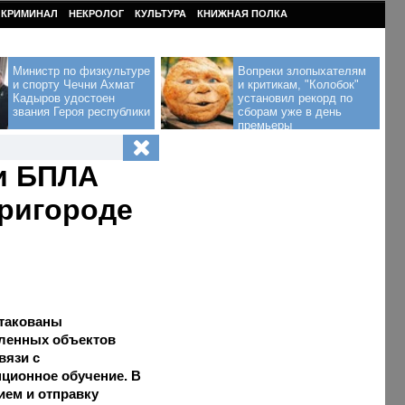
КРИМИНАЛ
НЕКРОЛОГ
КУЛЬТУРА
КНИЖНАЯ ПОЛКА
Министр по физкультуре
Вопреки злопыхателям
и спорту Чечни Ахмат
и критикам, "Колобок"
Кадыров удостоен
установил рекорд по
звания Героя республики
сборам уже в день
премьеры
ки БПЛА
пригороде
атакованы
ленных объектов
вязи с
ционное обучение. В
ием и отправку