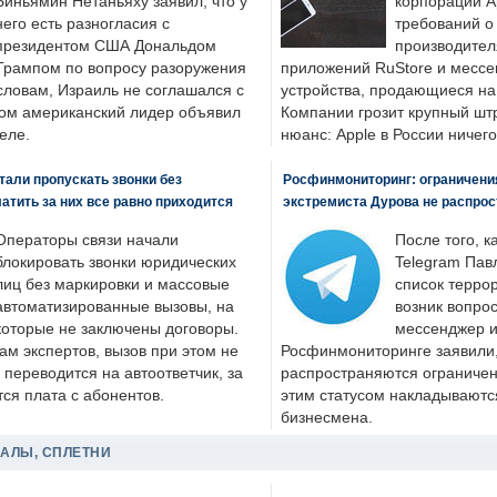
Биньямин Нетаньяху заявил, что у
корпорации A
него есть разногласия с
требований о
президентом США Дональдом
производител
Трампом по вопросу разоружения
приложений RuStore и месс
словам, Израиль не соглашался с
устройства, продающиеся на
ром американский лидер объявил
Компании грозит крупный штр
еле.
нюанс: Apple в России ничего
али пропускать звонки без
Росфинмониторинг: ограничения
латить за них все равно приходится
экстремиста Дурова не распрос
Операторы связи начали
После того, к
блокировать звонки юридических
Telegram Пав
лиц без маркировки и массовые
список террор
автоматизированные вызовы, на
возник вопрос
которые не заключены договоры.
мессенджер и
ам экспертов, вызов при этом не
Росфинмониторинге заявили, 
 переводится на автоответчик, за
распространяются ограничени
ся плата с абонентов.
этим статусом накладываютс
бизнесмена.
ДАЛЫ, СПЛЕТНИ