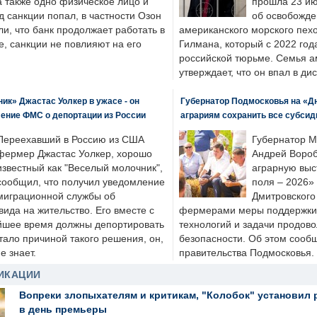
а также одно физическое лицо и
прошла 23 ию
д санкции попал, в частности Озон
об освобожде
ли, что банк продолжает работать в
американского морского пех
, санкции не повлияют на его
Гилмана, который с 2022 год
российской тюрьме. Семья 
утверждает, что он впал в ди
к» Джастас Уолкер в ужасе - он
Губернатор Подмосковья на «Д
ение ФМС о депортации из России
аграриям сохранить все субсид
Переехавший в Россию из США
Губернатор М
фермер Джастас Уолкер, хорошо
Андрей Вороб
известный как "Веселый молочник",
аграрную выс
сообщил, что получил уведомление
поля – 2026»
миграционной службы об
Дмитровского 
ида на жительство. Его вместе с
фермерами меры поддержки
йшее время должны депортировать
технологий и задачи продов
стало причиной такого решения, он,
безопасности. Об этом сооб
е знает.
правительства Подмосковья.
ИКАЦИИ
Вопреки злопыхателям и критикам, "Колобок" установил 
в день премьеры