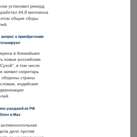
ссии установил рекорд
заработал 44,8 миллиона
и этом общие сборы
лей.
 вопрос о приобретении
е планируют
ерена в ближайшее
ть новые российские
Сухой", в том числе
м заявил секретарь
 обороны страны
 словам, индийские
одернизации
елей.
вно ушедшей из РФ
Store и Max
 антимонопольная
дила дело против