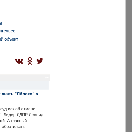
я
нгельсе
ый объект
sm
 снять "Яблоко" с
суд иск об отмене
о". Лидер ЛДПР Леонид
ей. А главный
и обратился в