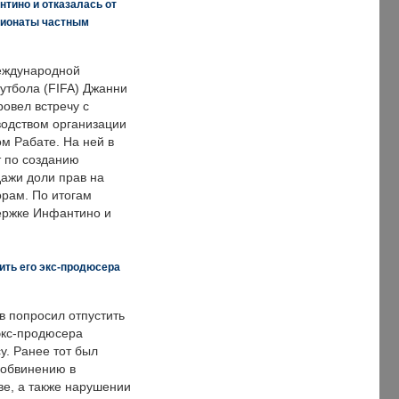
нтино и отказалась от
пионаты частным
еждународной
тбола (FIFA) Джанни
овел встречу с
одством организации
м Рабате. На ней в
т по созданию
дажи доли прав на
рам. По итогам
держке Инфантино и
ить его экс-продюсера
в попросил отпустить
экс-продюсера
у. Ранее тот был
 обвинению в
е, а также нарушении