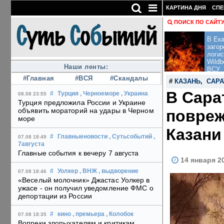
КАРТИНА ДНЯ
СПЕ
ПОИСК ПО САЙТ
В Ека
загор
логис
Wildb
Наши ленты:
ВСУ
#Главная
#ВСЯ
#Скандалы
#
КАЗАНЬ
,
САРА
В Сара
#
Турция
, Черноеморе
, Украина
08.08 23:55
Турция предложила России и Украине
объявить мораторий на удары в Черном
повреж
море
Казани
#
Главныеновости
, Сутьсобытий
,
07.08 18:49
7августа
Главные события к вечеру 7 августа
14 января 2
#
Уолкер
, ВНЖ
, выдворение
07.08 18:46
«Веселый молочник» Джастас Уолкер в
ужасе - он получил уведомление ФМС о
депортации из России
#
кино
, премьера
, Колобок
07.08 18:35
Вопреки злопыхателям и критикам,