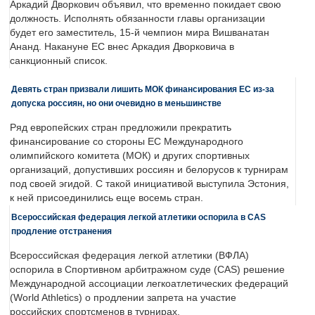
Аркадий Дворкович объявил, что временно покидает свою
должность. Исполнять обязанности главы организации
будет его заместитель, 15-й чемпион мира Вишванатан
Ананд. Накануне ЕС внес Аркадия Дворковича в
санкционный список.
Девять стран призвали лишить МОК финансирования ЕС из-за
допуска россиян, но они очевидно в меньшинстве
Ряд европейских стран предложили прекратить
финансирование со стороны ЕС Международного
олимпийского комитета (МОК) и других спортивных
организаций, допустивших россиян и белорусов к турнирам
под своей эгидой. С такой инициативой выступила Эстония,
к ней присоединились еще восемь стран.
Всероссийская федерация легкой атлетики оспорила в CAS
продление отстранения
Всероссийская федерация легкой атлетики (ВФЛА)
оспорила в Спортивном арбитражном суде (CAS) решение
Международной ассоциации легкоатлетических федераций
(World Athletics) о продлении запрета на участие
российских спортсменов в турнирах.