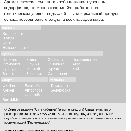
Аромат свежеиспеченного хлеба повышает уровень
эндорфинов, гормонов счастья. Это работает на
генетическом уровне, ведь хлеб — универсальный продукт,
основа повседневного рациона всех народов мира.
Новости
Все новости
В мире
Фото
Новости партнеров
Рубрики
Политика
В кино
Общество
Происшествия
Экономика
Шоубиз
Криминал
Авто
Культура
Желтый
Туризм
Хайтек
В театр
Здоровье
Сад-огород
Спорт
Регионы
Футбол
Баскетбол
Татарстан
Хоккей
Автоспорт
Белоруссия
Теннис
Фристайл
Бокс/ММА
© Сетевое издание "Суть событий" (argumentiru.com) Свидетельство о
регистрации Эл № ФС77-62778 от 18.08.2015 года. Выдано Федеральной
службой по надзору в сфере связи, информационных технологий и массовых
коммуникаций (Роскомнадзор).