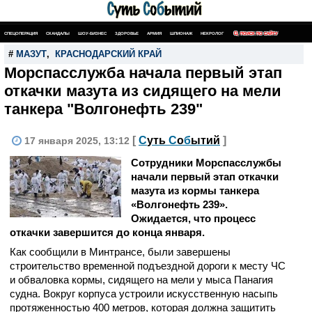
СПЕЦОПЕРАЦИЯ
СКАНДАЛЫ
ШОУ-БИЗНЕС
ЗДОРОВЬЕ
АРМИЯ
ШПИОНАЖ
НЕКРОЛОГ
ПОИСК ПО САЙТУ
#
МАЗУТ
,
КРАСНОДАРСКИЙ КРАЙ
Морспасслужба начала первый этап
откачки мазута из сидящего на мели
танкера "Волгонефть 239"
[
С
уть
С
о
б
ытий
]
17 января 2025, 13:12
Сотрудники Морспасслужбы
начали первый этап откачки
мазута из кормы танкера
«Волгонефть 239».
Ожидается, что процесс
откачки завершится до конца января.
Как сообщили в Минтрансе, были завершены
строительство временной подъездной дороги к месту ЧС
и обваловка кормы, сидящего на мели у мыса Панагия
судна. Вокруг корпуса устроили искусственную насыпь
протяженностью 400 метров, которая должна защитить