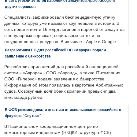
В сеть утекли 16 млрд паролей от аккаунтов Apple, Google и
других сервисов
Специалисты зафиксировали беспрецедентную утечку
данных, которую уже называют крупнейшей в истории. В
сеть попали почти 16 млрд логинов и паролей от аккаунтов
в популярных сервисах, социальных сетях и на
государственных ресурсах. В их числе - Apple и Google.
Разработчики ПО для российской ОС «Аврора» подали
заявление о банкротстве
Разработчик приложений для российской операционной
системы «Аврора» - ООО «Авроид», а также IT-компания
ООО «Гиперус» подали заявления о банкротстве.
Информация об этом появилась в картотеке Арбитражных
судов. Совокупный долг обеих компаний превысил два
миллиарда рублей.
В ФСБ рекомендовали откаться от использования российского
браузера "Спутник"
В Национальном координационном центре по
компьютерным инцидентам (НКЦКИ, структура ФСБ)