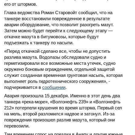
его от штормов.
Глава ведомства Роман Старовойт сообщил, что на
танкере восстановили поврежденное в результате
аварии оборудование, что позволит разогреть мазут.
Затем можно будет перейти к следующему этапу —
откачке мазута в битумовозы, которые будут
подъезжать к танкеру по насыпи.
«Перед откачкой сделано все, чтобы не допустить
разлива мазута. Водолазы обследовали судно и
герметизировали все возможные места утечек, судно
окружено боновым ограждением, отдельной защитой
служит созданная временная грунтовая насыпь, которая
выполняет роль гидротехнического сооружения», -
подчеркивается в
сообщении
.
Авария произошла 15 декабря. Именно в этот день два
танкера «река-море», «Волгонефть 239» и «Волгонефть
212» потерпели крушения во время шторма. Первый сел
на мель, второй разломился надвое и затонул. Из-за
повреждения произошел разлив мазута, который они
перевозили.
Там временем спрос на поездки в Анапу и другие южные