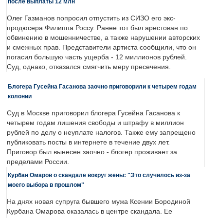
после выплаты 12 млн
Олег Газманов попросил отпустить из СИЗО его экс-
продюсера Филиппа Россу. Ранее тот был арестован по
обвинению в мошенничестве, а также нарушении авторских
и смежных прав. Представители артиста сообщили, что он
погасил большую часть ущерба - 12 миллионов рублей.
Суд, однако, отказался смягчить меру пресечения.
Блогера Гусейна Гасанова заочно приговорили к четырем годам
колонии
Суд в Москве приговорил блогера Гусейна Гасанова к
четырем годам лишения свободы и штрафу в миллион
рублей по делу о неуплате налогов. Также ему запрещено
публиковать посты в интернете в течение двух лет.
Приговор был вынесен заочно - блогер проживает за
пределами России.
Курбан Омаров о скандале вокруг жены: "Это случилось из-за
моего выбора в прошлом"
На днях новая супруга бывшего мужа Ксении Бородиной
Курбана Омарова оказалась в центре скандала. Ее