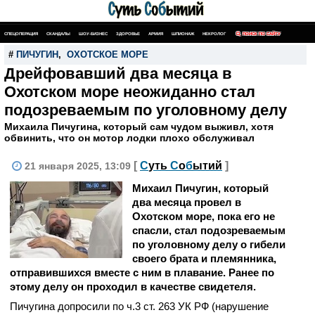
СПЕЦОПЕРАЦИЯ
СКАНДАЛЫ
ШОУ-БИЗНЕС
ЗДОРОВЬЕ
АРМИЯ
ШПИОНАЖ
НЕКРОЛОГ
ПОИСК ПО САЙТУ
#
ПИЧУГИН
,
ОХОТСКОЕ МОРЕ
Дрейфовавший два месяца в
Охотском море неожиданно стал
подозреваемым по уголовному делу
Михаила Пичугина, который сам чудом выживл, хотя
обвинить, что он мотор лодки плохо обслуживал
[
С
уть
С
о
б
ытий
]
21 января 2025, 13:09
Михаил Пичугин, который
два месяца провел в
Охотском море, пока его не
спасли, стал подозреваемым
по уголовному делу о гибели
своего брата и племянника,
отправившихся вместе с ним в плавание. Ранее по
этому делу он проходил в качестве свидетеля.
Пичугина допросили по ч.3 ст. 263 УК РФ (нарушение