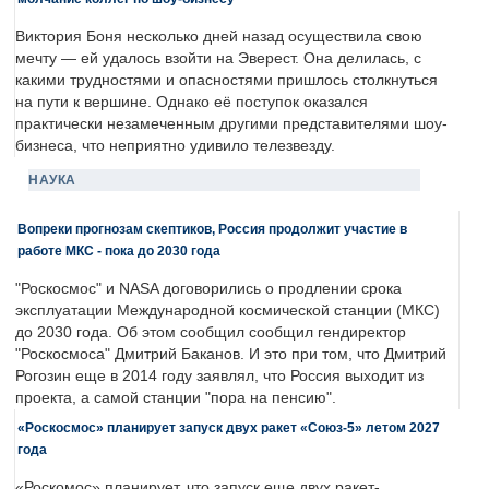
Виктория Боня несколько дней назад осуществила свою
мечту — ей удалось взойти на Эверест. Она делилась, с
какими трудностями и опасностями пришлось столкнуться
на пути к вершине. Однако её поступок оказался
практически незамеченным другими представителями шоу-
бизнеса, что неприятно удивило телезвезду.
НАУКА
Вопреки прогнозам скептиков, Россия продолжит участие в
работе МКС - пока до 2030 года
"Роскосмос" и NASA договорились о продлении срока
эксплуатации Международной космической станции (МКС)
до 2030 года. Об этом сообщил сообщил гендиректор
"Роскосмоса" Дмитрий Баканов. И это при том, что Дмитрий
Рогозин еще в 2014 году заявлял, что Россия выходит из
проекта, а самой станции "пора на пенсию".
«Роскосмос» планирует запуск двух ракет «Союз-5» летом 2027
года
«Роскомос» планирует, что запуск еще двух ракет-