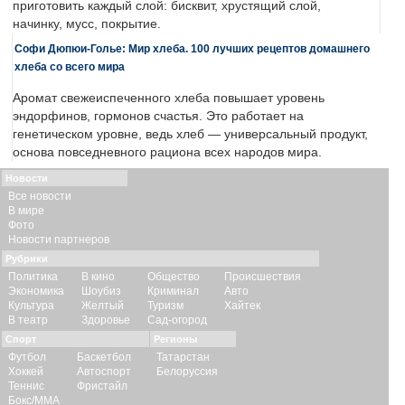
приготовить каждый слой: бисквит, хрустящий слой,
начинку, мусс, покрытие.
Софи Дюпюи-Голье: Мир хлеба. 100 лучших рецептов домашнего
хлеба со всего мира
Аромат свежеиспеченного хлеба повышает уровень
эндорфинов, гормонов счастья. Это работает на
генетическом уровне, ведь хлеб — универсальный продукт,
основа повседневного рациона всех народов мира.
Новости
Все новости
В мире
Фото
Новости партнеров
Рубрики
Политика
В кино
Общество
Происшествия
Экономика
Шоубиз
Криминал
Авто
Культура
Желтый
Туризм
Хайтек
В театр
Здоровье
Сад-огород
Спорт
Регионы
Футбол
Баскетбол
Татарстан
Хоккей
Автоспорт
Белоруссия
Теннис
Фристайл
Бокс/ММА