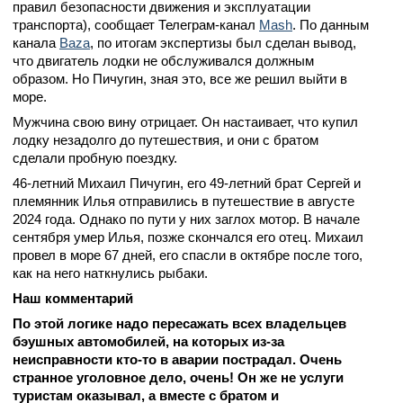
правил безопасности движения и эксплуатации
транспорта), сообщает Телеграм-канал
Mash
. По данным
канала
Baza
, по итогам экспертизы был сделан вывод,
что двигатель лодки не обслуживался должным
образом. Но Пичугин, зная это, все же решил выйти в
море.
Мужчина свою вину отрицает. Он настаивает, что купил
лодку незадолго до путешествия, и они с братом
сделали пробную поездку.
46-летний Михаил Пичугин, его 49-летний брат Сергей и
племянник Илья отправились в путешествие в августе
2024 года. Однако по пути у них заглох мотор. В начале
сентября умер Илья, позже скончался его отец. Михаил
провел в море 67 дней, его спасли в октябре после того,
как на него наткнулись рыбаки.
Наш комментарий
По этой логике надо пересажать всех владельцев
бэушных автомобилей, на которых из-за
неисправности кто-то в аварии пострадал. Очень
странное уголовное дело, очень! Он же не услуги
туристам оказывал, а вместе с братом и