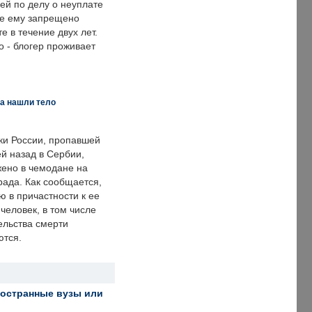
ей по делу о неуплате
же ему запрещено
е в течение двух лет.
 - блогер проживает
а нашли тело
ки России, пропавшей
й назад в Сербии,
ено в чемодане на
рада. Как сообщается,
ю в причастности к ее
человек, в том числе
ельства смерти
ются.
ностранные вузы или