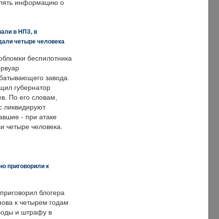
влять информацию о
али в НПЗ, в
дали четыре человека
обломки беспилотника
ервуар
батывающего завода.
щил губернатор
в. По его словам,
с ликвидируют
авшие - при атаке
и четыре человека.
но приговорили к
 приговорил блогера
нова к четырем годам
оды и штрафу в