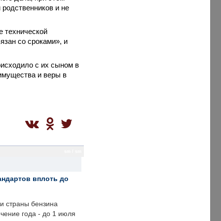
 родственников и не
е технической
язан со сроками», и
оисходило с их сыном в
имущества и веры в
sm / sm
андартов вплоть до
ии страны бензина
ечение года - до 1 июля