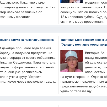
Заславского. Накануне стало
мошенничеств
н покидает должность 5 августа. Как
авторских и смежных прав. П
ктор написал заявление об
сообщили, что он погасил бо
бственному желанию.
12 миллионов рублей. Суд, о
смягчить меру пресечения.
 вышла замуж за Николая Сердюкова
Виктория Боня о своем восхожд
"Удивило молчание коллег по ш
В декабре прошлого года Ксения
Бородина получила предложение
Виктория Бон
руки и сердца от своего избранника
назад осущес
Николая Сердюкова. Пара не стала
ей удалось вз
тянуть с оформлением отношений
делилась, с к
естно, они уже расписались.
опасностями 
а в узком кругу. Устроить
на пути к вершине. Однако е
планирует через несколько недель.
практически незамеченным 
представителями шоу-бизнес
удивило телезвезду.