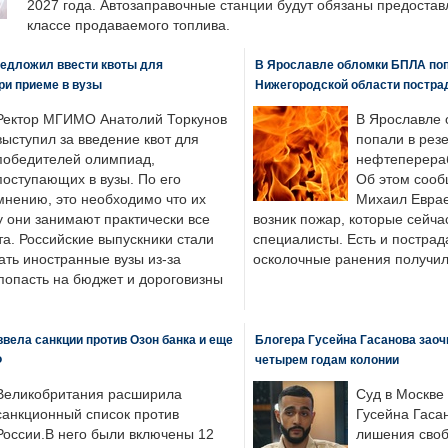
2027 года. Автозаправочные станции будут обязаны предоста
классе продаваемого топлива.
едложил ввести квоты для
В Ярославле обломки БПЛА поп
ри приеме в вузы
Нижегородской области постра
Ректор МГИМО Анатолий Торкунов
В Ярославле 
выступил за введение квот для
попали в рез
победителей олимпиад,
нефтеперера
поступающих в вузы. По его
Об этом сооб
мнению, это необходимо что их
Михаил Еврае
у они занимают практически все
возник пожар, которые сейча
а. Российские выпускники стали
специалисты. Есть и пострад
ать иностранные вузы из-за
осколочные ранения получил
попасть на бюджет и дороговизны
вела санкции против Озон банка и еще
Блогера Гусейна Гасанова заоч
Ф
четырем годам колонии
Великобритания расширила
Суд в Москве
санкционный список против
Гусейна Гаса
России.В него были включены 12
лишения своб