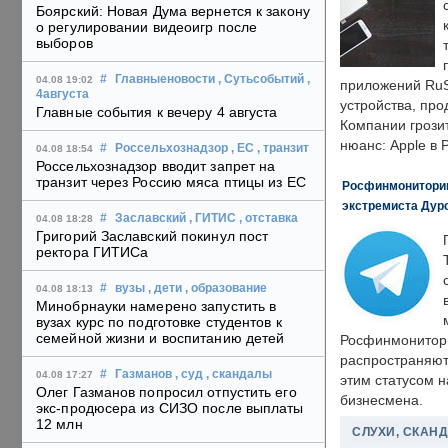
Боярский: Новая Дума вернется к закону
о регулировании видеоигр после
выборов
#
Главныеновости
, Сутьсобытий
,
04.08 19:02
приложений RuS
4августа
устройства, пр
Главные события к вечеру 4 августа
Компании грозит
нюанс: Apple в 
#
Россельхознадзор
, ЕС
, транзит
04.08 18:54
Россельхознадзор вводит запрет на
транзит через Россию мяса птицы из ЕС
Росфинмониторинг
экстремиста Дуро
#
Заславский
, ГИТИС
, отставка
04.08 18:28
Григорий Заславский покинул пост
ректора ГИТИСа
#
вузы
, дети
, образование
04.08 18:13
Минобрнауки намерено запустить в
вузах курс по подготовке студентов к
семейной жизни и воспитанию детей
Росфинмонитори
распространяютс
#
Газманов
, суд
, скандалы
04.08 17:27
этим статусом 
Олег Газманов попросил отпустить его
бизнесмена.
экс-продюсера из СИЗО после выплаты
12 млн
СЛУХИ, СКАН