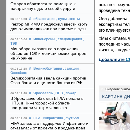
Омаров обратился за помощью к
пока нет резул
Бастрыкину в деле своей супруги
проведена техн
Она добавила, 
#
образование
, вузы
, квоты
06.08 15:33
экспертизы тел
Ректор МГИМО предложил ввести квоты
для олимпиадников при приеме в вузы
его планируетс
«Мы считаем, ч
#
минобороны
, спецоперация
,
06.08 15:04
последние часы
ТЭК
Минобороны заявило о поражении
жизнь», - подче
объектов ТЭК и логистических центров
на Украине
Добавляйте
C
#
Великобритания
, санкции
,
06.08 13:18
Озонбанк
Великобритания ввела санкции против
Озон банка и еще пяти банков из РФ
23
Выделите ошибк
#
Ярославль
, НПЗ
, пожар
06.08 12:48
КАРТИНА Д
В Ярославле обломки БПЛА попали в
НПЗ, в Нижегородской области
пострадали четыре человека
#
FIFA
, Инфантино
, футбол
06.08 12:08
FIFA заявила о поддержке Инфантино и
отказалась от проекта о продаже прав