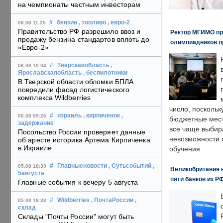
на чемпионаты частным инвесторам
#
бензин
, топливо
, евро-2
06.08 11:25
Правительство РФ разрешило ввоз и
Ректор МГИМО пр
продажу бензина стандартов вплоть до
олимпиадников п
«Евро-2»
#
Тверскаяобласть
,
06.08 10:04
Ярославскаяобласть
, беспилотники
В Тверской области обломки БПЛА
повредили фасад логистического
комплекса Wildberries
число, поскольк
#
израиль
, кирпиченок
,
06.08 09:26
бюджетные мест
задержание
все чаще выбир
Посольство России проверяет данные
невозможности 
об аресте историка Артема Кирпиченка
в Израиле
обучения.
#
Главныеновости
, Сутьсобытий
,
05.08 18:39
Великобритания в
5августа
пяти банков из Р
Главные события к вечеру 5 августа
#
Wildberries
, ПочтаРоссии
,
05.08 18:38
склад
Склады "Почты России" могут быть