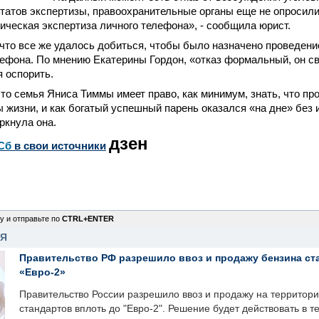
ьтатов экспертизы, правоохранительные органы еще не опросили
ическая экспертиза личного телефона», - сообщила юрист.
что все же удалось добиться, чтобы было назначено проведени
ефона. По мнению Екатерины Гордон, «отказ формальный, он св
я оспорить.
то семья Яниса Тиммы имеет право, как минимум, знать, что пр
 жизни, и как богатый успешный парень оказался «на дне» без 
ркнула она.
дзен
Сб
в свои источники
у и отправьте по
CTRL+ENTER
НЯ
Правительство РФ разрешило ввоз и продажу бензина ст
«Евро-2»
Правительство России разрешило ввоз и продажу на территор
стандартов вплоть до "Евро-2". Решение будет действовать в т