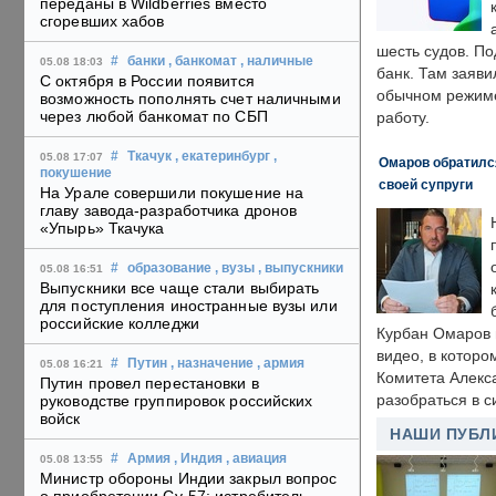
переданы в Wildberries вместо
сгоревших хабов
шесть судов. По
#
банки
, банкомат
, наличные
05.08 18:03
банк. Там заяви
С октября в России появится
обычном режиме
возможность пополнять счет наличными
через любой банкомат по СБП
работу.
#
Ткачук
, екатеринбург
,
05.08 17:07
Омаров обратилс
покушение
своей супруги
На Урале совершили покушение на
главу завода-разработчика дронов
«Упырь» Ткачука
#
образование
, вузы
, выпускники
05.08 16:51
Выпускники все чаще стали выбирать
для поступления иностранные вузы или
российские колледжи
Курбан Омаров в
видео, в которо
#
Путин
, назначение
, армия
05.08 16:21
Комитета Алекс
Путин провел перестановки в
разобраться в с
руководстве группировок российских
войск
НАШИ ПУБЛ
#
Армия
, Индия
, авиация
05.08 13:55
Министр обороны Индии закрыл вопрос