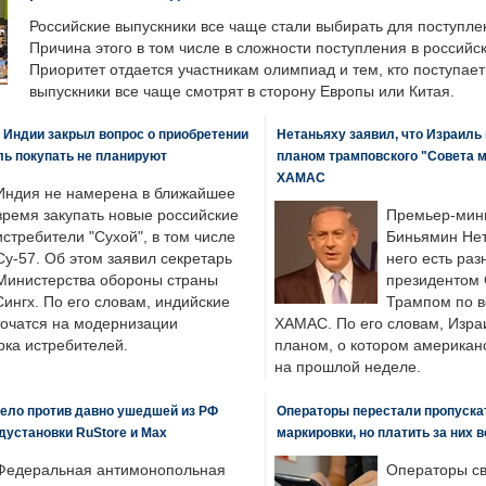
Российские выпускники все чаще стали выбирать для поступле
Причина этого в том числе в сложности поступления в российс
Приоритет отдается участникам олимпиад и тем, кто поступает 
выпускники все чаще смотрят в сторону Европы или Китая.
 Индии закрыл вопрос о приобретении
Нетаньяху заявил, что Израиль
ль покупать не планируют
планом трамповского "Совета 
ХАМАС
Индия не намерена в ближайшее
время закупать новые российские
Премьер-мин
истребители "Сухой", в том числе
Биньямин Нет
Су-57. Об этом заявил секретарь
него есть раз
Министерства обороны страны
президентом
ингх. По его словам, индийские
Трампом по в
точатся на модернизации
ХАМАС. По его словам, Изра
ка истребителей.
планом, о котором американ
на прошлой неделе.
ело против давно ушедшей из РФ
Операторы перестали пропускат
едустановки RuStore и Max
маркировки, но платить за них 
Федеральная антимонопольная
Операторы св