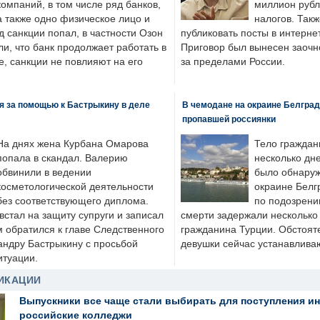
компаний, в том числе ряд банков,
миллион рубл
а также одно физическое лицо и
налогов. Так
д санкции попал, в частности Озон
публиковать посты в интернет
ли, что банк продолжает работать в
Приговор был вынесен заочно
, санкции не повлияют на его
за пределами России.
я за помощью к Бастрыкину в деле
В чемодане на окраине Белград
пропавшей россиянки
На днях жена Курбана Омарова
Тело граждан
попала в скандал. Валерию
несколько дне
обвинили в ведении
было обнаруж
косметологической деятельности
окраине Белг
без соответствующего диплома.
по подозрени
стал на защиту супруги и записал
смерти задержали несколько 
м обратился к главе Следственного
гражданина Турции. Обстоят
андру Бастрыкину с просьбой
девушки сейчас устанавлива
итуации.
ИКАЦИИ
Выпускники все чаще стали выбирать для поступления и
российские колледжи