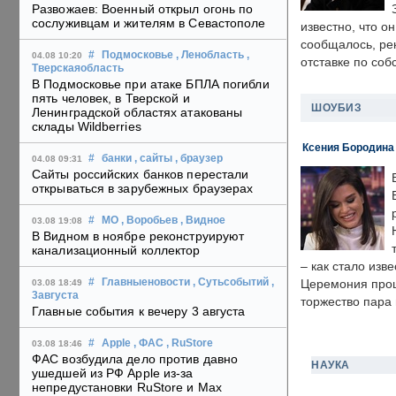
Развожаев: Военный открыл огонь по
сослуживцам и жителям в Севастополе
известно, что о
сообщалось, ре
#
Подмосковье
, Ленобласть
,
04.08 10:20
отставке по со
Тверскаяобласть
В Подмосковье при атаке БПЛА погибли
пять человек, в Тверской и
ШОУБИЗ
Ленинградской областях атакованы
склады Wildberries
Ксения Бородина
#
банки
, сайты
, браузер
04.08 09:31
Сайты российских банков перестали
открываться в зарубежных браузерах
#
МО
, Воробьев
, Видное
03.08 19:08
В Видном в ноябре реконструируют
канализационный коллектор
– как стало изв
#
Главныеновости
, Сутьсобытий
,
Церемония прошл
03.08 18:49
3августа
торжество пара 
Главные события к вечеру 3 августа
#
Apple
, ФАС
, RuStore
03.08 18:46
ФАС возбудила дело против давно
НАУКА
ушедшей из РФ Apple из-за
непредустановки RuStore и Max