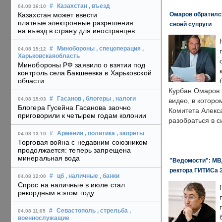
#
Казахстан
, въезд
04.08 16:10
Омаров обратилс
Казахстан может ввести
платные электронные разрешения
своей супруги
на въезд в страну для иностранцев
#
Минобороны
, спецоперация
,
04.08 15:12
Харьковскаяобласть
Минобороны РФ заявило о взятии под
контроль села Бакшеевка в Харьковской
области
Курбан Омаров в
#
Гасанов
, блогеры
, налоги
04.08 15:03
видео, в которо
Блогера Гусейна Гасанова заочно
Комитета Алекс
приговорили к четырем годам колонии
разобраться в с
#
Армения
, политика
, запреты
04.08 13:10
Торговая война с недавним союзником
продолжается: теперь запрещена
минеральная вода
"Ведомости": МВД
ректора ГИТИСа 
#
цб
, наличные
, банки
04.08 12:00
Спрос на наличные в июле стал
рекордным в этом году
#
Севастополь
, стрельба
,
04.08 11:05
военнослужащие