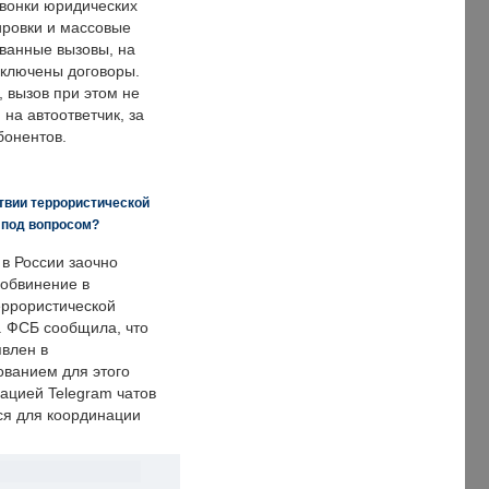
звонки юридических
ировки и массовые
ванные вызовы, на
аключены договоры.
, вызов при этом не
на автоответчик, за
бонентов.
твии террористической
 под вопросом?
 в России заочно
обвинение в
еррористической
. ФСБ сообщила, что
явлен в
ванием для этого
ацией Telegram чатов
ся для координации