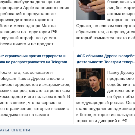
служба возбудила дело против
блокировать 
корпорации Apple за неисполнения
лиц без марк
требований о предустановке
автоматизиро
производителями гаджетов
которые не з
tore и мессенджера Max на
Однако, по словам экспертов
одающиеся на территории РФ.
сбрасывается, а переводится 
 крупный штраф, но тут есть
который взимается плата с а
России ничего и не продает.
: ограничения против террориста и
ФСБ обвинила Дурова в содейс
ва не распространяются на Telegram
деятельности: Телеграм теперь
После того, как основателя
Павлу Дурову
Telegram Павла Дурова внесли в
предъявлено 
список террористов и экстремистов,
содействии т
возник вопрос, как это затронет сам
деятельности
мессенджер и его пользователей. В
он будет объ
нге заявили, что на сервис не
международный розыск. Осно
я ограничения, которые в связи с
стало неудаление администр
накладываются на самого
и ботов, которые используют
терактов и диверсий в РФ.
ДАЛЫ, СПЛЕТНИ