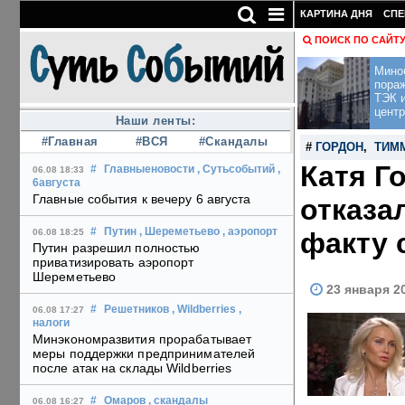
КАРТИНА ДНЯ
СПЕ
ПОИСК ПО САЙТ
Мино
пора
ТЭК и
центр
Наши ленты:
#Главная
#ВСЯ
#Скандалы
#
ГОРДОН
,
ТИМ
Катя Г
#
Главныеновости
, Сутьсобытий
,
06.08 18:33
6августа
Главные события к вечеру 6 августа
отказа
#
Путин
, Шереметьево
, аэропорт
факту 
06.08 18:25
Путин разрешил полностью
приватизировать аэропорт
Шереметьево
23 января 2
#
Решетников
, Wildberries
,
06.08 17:27
налоги
Минэкономразвития прорабатывает
меры поддержки предпринимателей
после атак на склады Wildberries
#
Омаров
, скандалы
06.08 16:27