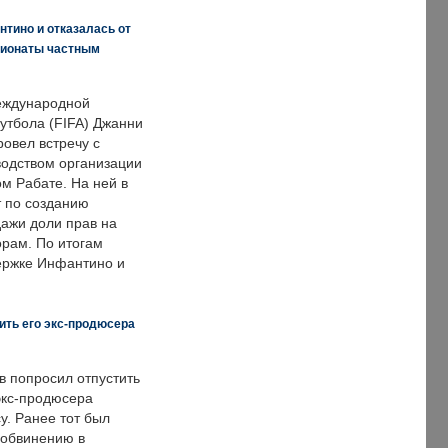
нтино и отказалась от
пионаты частным
еждународной
тбола (FIFA) Джанни
овел встречу с
одством организации
м Рабате. На ней в
т по созданию
дажи доли прав на
рам. По итогам
держке Инфантино и
ить его экс-продюсера
в попросил отпустить
экс-продюсера
у. Ранее тот был
 обвинению в