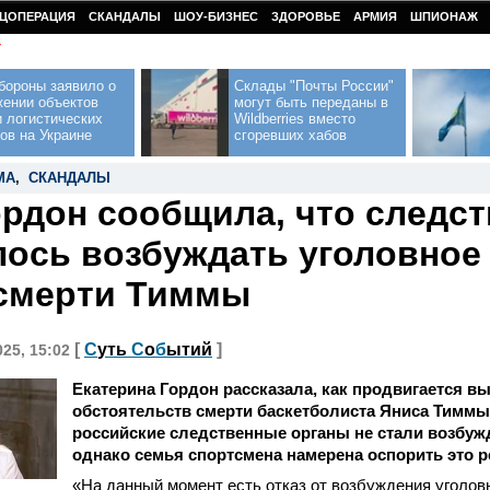
ЦОПЕРАЦИЯ
СКАНДАЛЫ
ШОУ-БИЗНЕС
ЗДОРОВЬЕ
АРМИЯ
ШПИОНАЖ
У
бороны заявило о
Склады "Почты России"
жении объектов
могут быть переданы в
 логистических
Wildberries вместо
ов на Украине
сгоревших хабов
МА
,
СКАНДАЛЫ
ордон сообщила, что следс
лось возбуждать уголовное
смерти Тиммы
[
С
уть
С
о
б
ытий
]
025, 15:02
Екатерина Гордон рассказала, как продвигается в
обстоятельств смерти баскетболиста Яниса Тиммы.
российские следственные органы не стали возбуж
однако семья спортсмена намерена оспорить это 
«На данный момент есть отказ от возбуждения уголовн