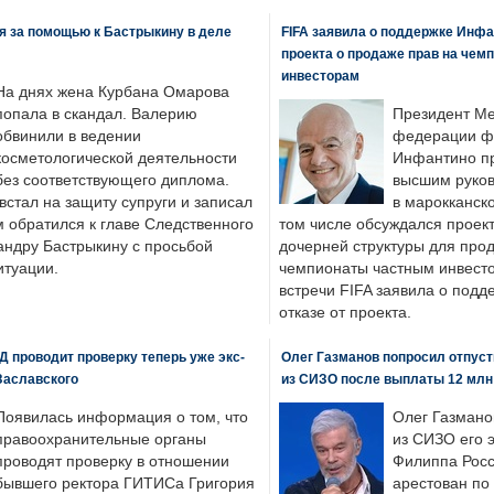
я за помощью к Бастрыкину в деле
FIFA заявила о поддержке Инфа
проекта о продаже прав на чем
инвесторам
На днях жена Курбана Омарова
попала в скандал. Валерию
Президент М
обвинили в ведении
федерации фу
косметологической деятельности
Инфантино пр
без соответствующего диплома.
высшим руков
стал на защиту супруги и записал
в марокканско
м обратился к главе Следственного
том числе обсуждался проек
андру Бастрыкину с просьбой
дочерней структуры для про
итуации.
чемпионаты частным инвесто
встречи FIFA заявила о под
отказе от проекта.
 проводит проверку теперь уже экс-
Олег Газманов попросил отпуст
Заславского
из СИЗО после выплаты 12 млн
Появилась информация о том, что
Олег Газмано
правоохранительные органы
из СИЗО его 
проводят проверку в отношении
Филиппа Росс
бывшего ректора ГИТИСа Григория
арестован по