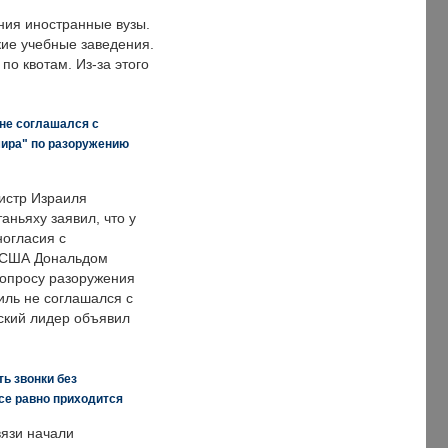
ния иностранные вузы.
кие учебные заведения.
по квотам. Из-за этого
 не соглашался с
мира" по разоружению
истр Израиля
аньяху заявил, что у
ногласия с
 США Дональдом
опросу разоружения
иль не соглашался с
ский лидер объявил
ь звонки без
все равно приходится
язи начали