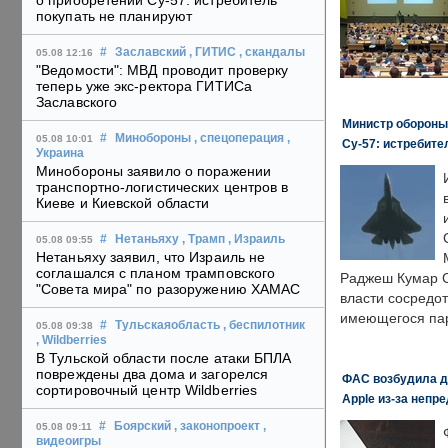
о приобретении Су-57: истребитель
покупать не планируют
#
Заславский
, ГИТИС
, скандалы
05.08 12:16
"Ведомости": МВД проводит проверку
теперь уже экс-ректора ГИТИСа
Заславского
Министр обороны
#
Минобороны
, спецоперация
,
05.08 10:01
Су-57: истребите
Украина
Минобороны заявило о поражении
транспортно-логистических центров в
Киеве и Киевской области
#
Нетаньяху
, Трамп
, Израиль
05.08 09:55
Нетаньяху заявил, что Израиль не
соглашался с планом трамповского
Раджеш Кумар С
"Совета мира" по разоружению ХАМАС
власти сосредо
имеющегося пар
#
Тульскаяобласть
, беспилотник
05.08 09:38
, Wildberries
В Тульской области после атаки БПЛА
повреждены два дома и загорелся
ФАС возбудила д
сортировочный центр Wildberries
Apple из-за непр
#
Боярский
, законопроект
,
05.08 09:11
видеоигры