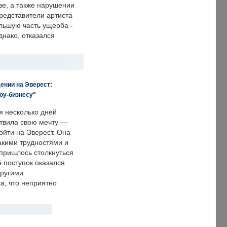
е, а также нарушении
редставители артиста
льшую часть ущерба -
днако, отказался
ении на Эверест:
оу-бизнесу"
я несколько дней
твила свою мечту —
ойти на Эверест. Она
акими трудностями и
пришлось столкнуться
ё поступок оказался
другими
а, что неприятно