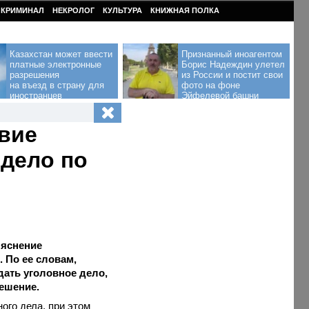
КРИМИНАЛ
НЕКРОЛОГ
КУЛЬТУРА
КНИЖНАЯ ПОЛКА
Казахстан может ввести
Признанный иноагентом
платные электронные
Борис Надеждин улетел
разрешения
из России и постит свои
на въезд в страну для
фото на фоне
иностранцев
Эйфелевой башни
твие
 дело по
ыяснение
 По ее словам,
дать уголовное дело,
решение.
ого дела, при этом