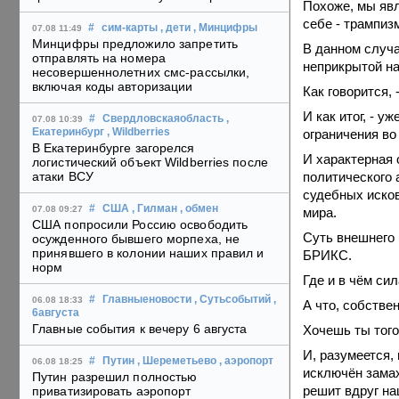
Похоже, мы явл
себе - трампиз
#
сим-карты
, дети
, Минцифры
07.08 11:49
Минцифры предложило запретить
В данном случа
отправлять на номера
неприкрытой на
несовершеннолетних смс-рассылки,
включая коды авторизации
Как говорится, 
И как итог, - 
#
Свердловскаяобласть
,
07.08 10:39
ограничения во
Екатеринбург
, Wildberries
В Екатеринбурге загорелся
И характерная 
логистический объект Wildberries после
политического 
атаки ВСУ
судебных исков
#
США
, Гилман
, обмен
07.08 09:27
мира.
США попросили Россию освободить
Суть внешнего
осужденного бывшего морпеха, не
принявшего в колонии наших правил и
БРИКС.
норм
Где и в чём сил
#
Главныеновости
, Сутьсобытий
,
06.08 18:33
А что, собствен
6августа
Главные события к вечеру 6 августа
Хочешь ты того 
И, разумеется,
#
Путин
, Шереметьево
, аэропорт
06.08 18:25
исключён замах
Путин разрешил полностью
решит вдруг на
приватизировать аэропорт