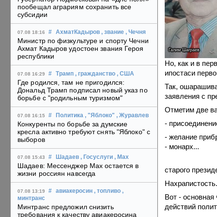
пообещал аграриям сохранить все
субсидии
#
АхматКадыров
, звание
, Чечня
07.08 18:16
Министр по физкультуре и спорту Чечни
Ахмат Кадыров удостоен звания Героя
Галим Шаграев
республики
Но, как и в пер
ипостаси перво
#
Трамп
, гражданство
, США
07.08 16:29
Где родился, там не пригодился:
Так, ошарашива
Дональд Трамп подписал новый указ по
заявления с пре
борьбе с "родильным туризмом"
Отметим две в
#
Политика
, "Яблоко"
, Журавлев
07.08 16:15
- присоединени
Конкуренты по борьбе за думские
кресла активно требуют снять "Яблоко" с
- желание приб
выборов
-
монарх...
#
Шадаев
, Госуслуги
, Max
07.08 15:43
Шадаев: Мессенджер Max остается в
старого презид
жизни россиян навсегда
Нахрапистость.
#
авиакеросин
, топливо
,
07.08 13:19
Вот - основная 
минтранс
действий
полит
Минтранс предложил снизить
требования к качеству авиакеросина