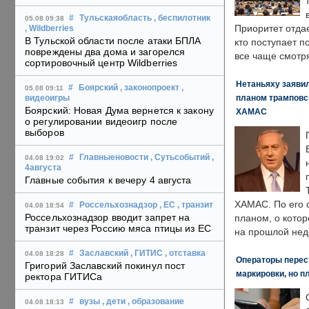
#
Тульскаяобласть
, беспилотник
05.08 09:38
Приоритет отда
, Wildberries
В Тульской области после атаки БПЛА
кто поступает п
повреждены два дома и загорелся
все чаще смотря
сортировочный центр Wildberries
Нетаньяху заявил
#
Боярский
, законопроект
,
05.08 09:11
планом трамповс
видеоигры
Боярский: Новая Дума вернется к закону
ХАМАС
о регулировании видеоигр после
выборов
#
Главныеновости
, Сутьсобытий
,
04.08 19:02
4августа
Главные события к вечеру 4 августа
ХАМАС. По его 
#
Россельхознадзор
, ЕС
, транзит
04.08 18:54
Россельхознадзор вводит запрет на
планом, о кото
транзит через Россию мяса птицы из ЕС
на прошлой нед
#
Заславский
, ГИТИС
, отставка
04.08 18:28
Операторы перест
Григорий Заславский покинул пост
маркировки, но п
ректора ГИТИСа
#
вузы
, дети
, образование
04.08 18:13