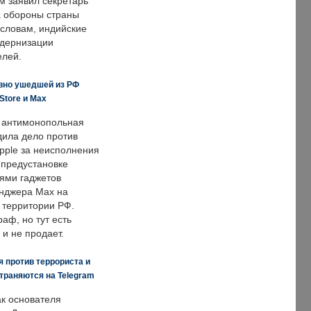
м заявил секретарь
 обороны страны
 словам, индийские
одернизации
елей.
вно ушедшей из РФ
Store и Max
 антимонопольная
дила дело против
pple за неисполнения
 предустановке
ями гаджетов
енджера Max на
 территории РФ.
аф, но тут есть
 и не продает.
 против террориста и
траняются на Telegram
ак основателя