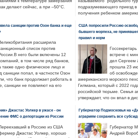
ваниями к температуре замерзания
называемого "родильного тур
 как делают сейчас, а при –50°C.
подразумевающего приезд в 
получения ребенком америка
вела санкции против Озон банка и еще
США попросили Россию освобо
Ф
бывшего морпеха, не принявшег
правил и норм
Великобритания расширила
санкционный список против
Госсекретарь
России.В него были включены 12
встрече с ми
компаний, в том числе ряд банков,
дел Сергеем 
а также одно физическое лицо и
прошла 23 ию
д санкции попал, в частности Озон
об освобожде
ли, что банк продолжает работать в
американского морского пех
, санкции не повлияют на его
Гилмана, который с 2022 год
российской тюрьме. Семья 
утверждает, что он впал в ди
к» Джастас Уолкер в ужасе - он
Губернатор Подмосковья на «Д
ение ФМС о депортации из России
аграриям сохранить все субсид
Переехавший в Россию из США
Губернатор М
фермер Джастас Уолкер, хорошо
Андрей Вороб