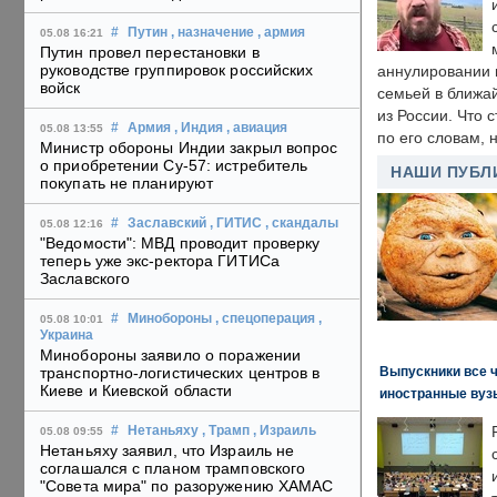
#
Путин
, назначение
, армия
05.08 16:21
Путин провел перестановки в
руководстве группировок российских
аннулировании в
войск
семьей в ближа
из России. Что 
#
Армия
, Индия
, авиация
05.08 13:55
по его словам, н
Министр обороны Индии закрыл вопрос
о приобретении Су-57: истребитель
НАШИ ПУБЛ
покупать не планируют
#
Заславский
, ГИТИС
, скандалы
05.08 12:16
"Ведомости": МВД проводит проверку
теперь уже экс-ректора ГИТИСа
Заславского
#
Минобороны
, спецоперация
,
05.08 10:01
Украина
Минобороны заявило о поражении
Выпускники все 
транспортно-логистических центров в
Киеве и Киевской области
иностранные вуз
#
Нетаньяху
, Трамп
, Израиль
05.08 09:55
Нетаньяху заявил, что Израиль не
соглашался с планом трамповского
"Совета мира" по разоружению ХАМАС