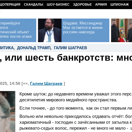
ЦОПЕРАЦИЯ
СКАНДАЛЫ
ШОУ-БИЗНЕС
ЗДОРОВЬЕ
АРМИЯ
ШПИОНАЖ
У
теринбурге
Шадаев: Мессенджер
елся
Max остается в жизни
тический объект
россиян навсегда
erries после атаки
ЛИТИКА
,
ДОНАЛЬД ТРАМП
,
ГАЛИМ ШАГРАЕВ
, или шесть банкротств: мн
025, 14:56 [«»,
Галим Шаграев
]
Кроме шуток: до недавнего времени уважал этого пер
десятилетия мирового медийного пространства.
Если точнее, - до того момента,
как он стал первым л
Вольно или невольно приходилось отдавать отчёт: бо
харизматичный - господин с зачёсанными от затылка к
рыжевато-седых волос, пережил - не много не мало -