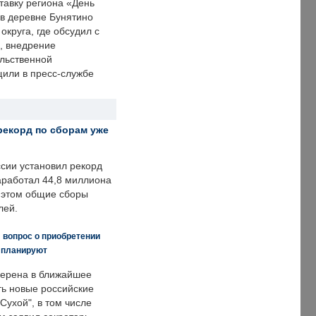
тавку региона «День
 в деревне Бунятино
округа, где обсудил с
, внедрение
ольственной
щили в пресс-службе
рекорд по сборам уже
ссии установил рекорд
заработал 44,8 миллиона
и этом общие сборы
лей.
 вопрос о приобретении
е планируют
ерена в ближайшее
ть новые российские
Сухой", в том числе