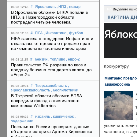
#
Ярославль
, НПЗ
, пожар
06.08 12:48
165
Выделите ошиб
В Ярославле обломки БПЛА попали в
НПЗ, в Нижегородской области
КАРТИНА Д
пострадали четыре человека
#
FIFA
, Инфантино
, футбол
06.08 12:08
FIFA заявила о поддержке Инфантино и
отказалась от проекта о продаже прав
на чемпионаты частным инвесторам
#
бензин
, топливо
, евро-2
06.08 11:25
Правительство РФ разрешило ввоз и
прокуратуру.
продажу бензина стандартов вплоть до
«Евро-2»
Минтранс предлож
авиакеросина
#
Тверскаяобласть
,
06.08 10:04
Ярославскаяобласть
, беспилотники
В Тверской области обломки БПЛА
повредили фасад логистического
комплекса Wildberries
#
израиль
, кирпиченок
,
06.08 09:26
задержание
увеличить колич
Посольство России проверяет данные
об аресте историка Артема Кирпиченка
частности, выпу
в Израиле