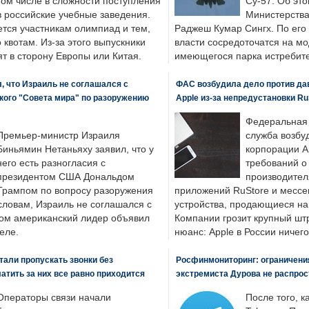
том числе в сложности поступления
Су-57. Об это
в российские учебные заведения.
Министерства
ется участникам олимпиад и тем,
Раджеш Кумар Сингх. По его
о квотам. Из-за этого выпускники
власти сосредоточатся на м
т в сторону Европы или Китая.
имеющегося парка истребит
, что Израиль не соглашался с
ФАС возбудила дело против да
кого "Совета мира" по разоружению
Apple из-за непредустановки Ru
Федеральная
Премьер-министр Израиля
служба возбу
Биньямин Нетаньяху заявил, что у
корпорации A
него есть разногласия с
требований о
президентом США Дональдом
производител
Трампом по вопросу разоружения
приложений RuStore и месс
словам, Израиль не соглашался с
устройства, продающиеся на
ром американский лидер объявил
Компании грозит крупный штр
еле.
нюанс: Apple в России ничего
али пропускать звонки без
Росфинмониторинг: ограничения
латить за них все равно приходится
экстремиста Дурова не распрос
Операторы связи начали
После того, к