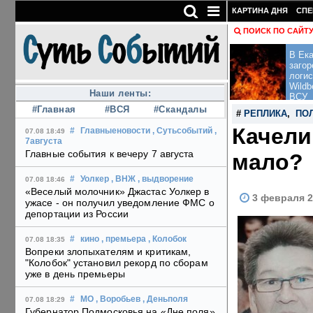
КАРТИНА ДНЯ
СПЕ
ПОИСК ПО САЙТ
В Ека
загор
логис
Wildb
Наши ленты:
ВСУ
#Главная
#ВСЯ
#Скандалы
#
РЕПЛИКА
,
ПО
Качели
#
Главныеновости
, Сутьсобытий
,
07.08 18:49
7августа
Главные события к вечеру 7 августа
мало?
#
Уолкер
, ВНЖ
, выдворение
07.08 18:46
«Веселый молочник» Джастас Уолкер в
3 февраля 2
ужасе - он получил уведомление ФМС о
депортации из России
#
кино
, премьера
, Колобок
07.08 18:35
Вопреки злопыхателям и критикам,
"Колобок" установил рекорд по сборам
уже в день премьеры
#
МО
, Воробьев
, Деньполя
07.08 18:29
Губернатор Подмосковья на «Дне поля»