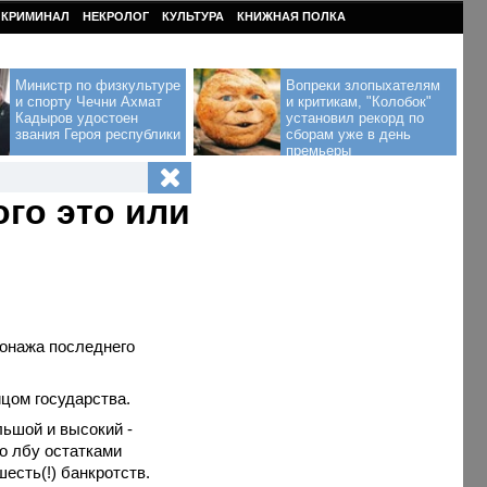
КРИМИНАЛ
НЕКРОЛОГ
КУЛЬТУРА
КНИЖНАЯ ПОЛКА
Министр по физкультуре
Вопреки злопыхателям
и спорту Чечни Ахмат
и критикам, "Колобок"
Кадыров удостоен
установил рекорд по
звания Героя республики
сборам уже в день
премьеры
ого это или
сонажа последнего
ицом государства.
льшой и высокий -
о лбу остатками
шесть(!) банкротств.