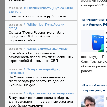
жесткими требо
- не при –60°C,
#
Главныеновости
, Сутьсобытий
,
05.08 18:39
5августа
Главные события к вечеру 5 августа
Великобритания в
пяти банков из Р
#
Wildberries
, ПочтаРоссии
,
05.08 18:38
склад
Склады "Почты России" могут быть
переданы в Wildberries вместо
сгоревших хабов
#
банки
, банкомат
, наличные
05.08 18:03
С октября в России появится
шесть судов. По
возможность пополнять счет наличными
через любой банкомат по СБП
банк. Там заяви
обычном режиме
#
Ткачук
, екатеринбург
,
05.08 17:07
работу.
покушение
На Урале совершили покушение на
главу завода-разработчика дронов
«Упырь» Ткачука
«Веселый молочни
получил уведомл
#
образование
, вузы
, выпускники
05.08 16:51
Выпускники все чаще стали выбирать
для поступления иностранные вузы или
российские колледжи