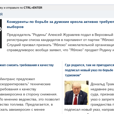
ку и отправьте по
CTRL+ENTER
НЯ
Конкуренты по борьбе за думские кресла активно требуют
выборов
Председатель "Родины" Алексей Журавлев подал в Верховный 
регистрации списка кандидатов в парламент от партии "Яблок
Слуцкий призвал признать "Яблоко" нежелательной организаци
справедливорос вообще заявил, что "Яблоко" продает Родину 
ил снизить требования к качеству
Где родился, там не пригодилс
подписал новый указ по борьбе
туризмом"
Минтранс предложил
"скорректировать" технические
Дональд Трам
требования к качеству
недавнее реш
авиакеросина в сторону снижения.
суда, призна
По мнению ведомства, это позволит
указ о запрет
ество топлива. Предлагается, в
гражданства 
скать авиакеросин с менее
подписал новый указ, направ