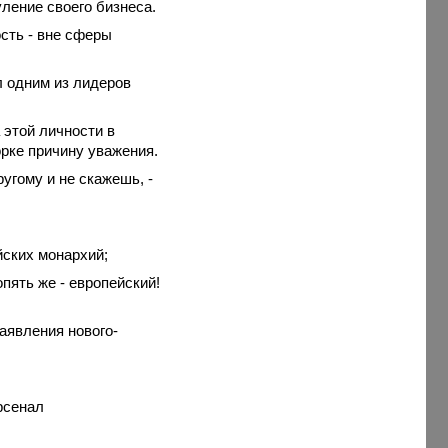
ление своего бизнеса.
ость - вне сферы
л одним из лидеров
а этой личности в
орке причину уважения.
угому и не скажешь, -
йских монархий;
опять же - европейский!
заявления
нового-
рсенал