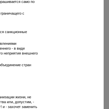
прашивается само по
 граничащего с
тся санкционные
явлениями
еннего - в виде
о неприятия внешнего
 объединение стран
анизации жизни,
не
тва или, допустим, -
т! и - захочет заменить