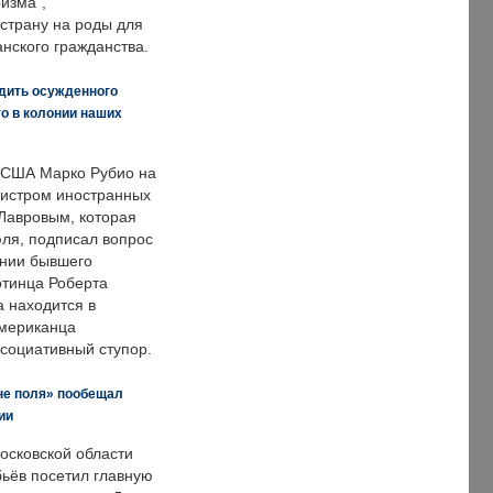
изма",
страну на роды для
нского гражданства.
дить осужденного
о в колонии наших
 США Марко Рубио на
нистром иностранных
Лавровым, которая
ля, подписал вопрос
нии бывшего
отинца Роберта
а находится в
американца
ссоциативный ступор.
не поля» пообещал
ии
осковской области
ьёв посетил главную