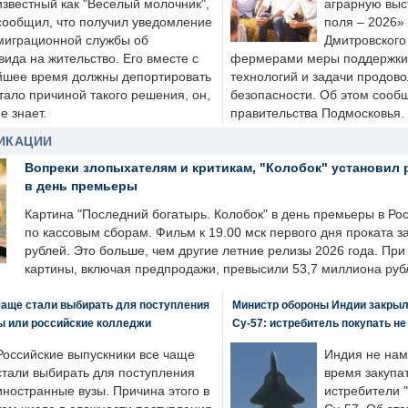
известный как "Веселый молочник",
аграрную выс
сообщил, что получил уведомление
поля – 2026»
миграционной службы об
Дмитровского 
ида на жительство. Его вместе с
фермерами меры поддержки
йшее время должны депортировать
технологий и задачи продов
стало причиной такого решения, он,
безопасности. Об этом сооб
е знает.
правительства Подмосковья.
ИКАЦИИ
Вопреки злопыхателям и критикам, "Колобок" установил 
в день премьеры
Картина "Последний богатырь. Колобок" в день премьеры в Ро
по кассовым сборам. Фильм к 19.00 мск первого дня проката 
рублей. Это больше, чем другие летние релизы 2026 года. Пр
картины, включая предпродажи, превысили 53,7 миллиона руб
чаще стали выбирать для поступления
Министр обороны Индии закрыл
ы или российские колледжи
Су-57: истребитель покупать н
Российские выпускники все чаще
Индия не нам
стали выбирать для поступления
время закупа
иностранные вузы. Причина этого в
истребители "