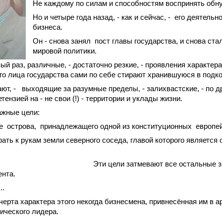
Не каждому по силам и способностям воспринять обну
Но и четыре года назад, - как и сейчас, -
его деятельн
бизнеса.
Он - снова занял
пост главы государства, и снова ста
мировой политики.
вый раз, различные, - достаточно резкие, - проявления характер
го лица государства сами по себе стирают хранившуюся в подк
ют, -
выходящие за разумные пределы, - залихвастские, - по др
тензией на - не свои (!) - территории и уклады жизни.
ажные цели:
е
острова,
принадлежащего одной из конституционных
европе
рать к рукам земли
северного соседа, главой которого является 
Эти цели затмевают все остальные 
ента.
..
черта характера этого
некогда бизнесмена, привнесённая им в а
ического лидера.