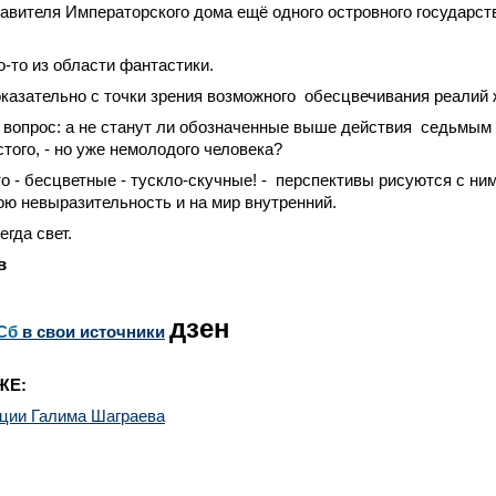
ставителя Императорского дома ещё одного островного государст
о-то из области фантастики.
оказательно с точки зрения возможного
обесцвечивания реалий 
т вопрос: а не станут ли обозначенные выше действия
седьмым
того, - но уже немолодого человека?
то - бесцветные - тускло-скучные! -
перспективы рисуются с ним
ю невыразительность и на мир внутренний.
егда свет.
в
дзен
Сб
в свои источники
ЖЕ:
ации Галима Шаграева