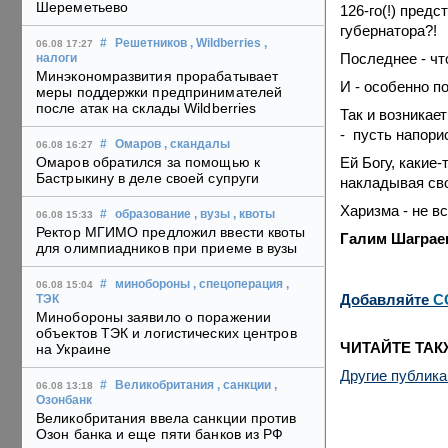
Шереметьево
126-го(!) пред
губернатора?!
#
Решетников
, Wildberries
,
06.08 17:27
Последнее - чт
налоги
Минэкономразвития прорабатывает
И - особенно п
меры поддержки предпринимателей
после атак на склады Wildberries
Так и возникае
-
пусть напорис
#
Омаров
, скандалы
06.08 16:27
Ей Богу, какие-
Омаров обратился за помощью к
Бастрыкину в деле своей супруги
накладывая сво
Харизма - не вс
#
образование
, вузы
, квоты
06.08 15:33
Ректор МГИМО предложил ввести квоты
Галим Шаграе
для олимпиадников при приеме в вузы
#
минобороны
, спецоперация
,
06.08 15:04
Добавляйте
C
ТЭК
Минобороны заявило о поражении
объектов ТЭК и логистических центров
ЧИТАЙТЕ ТАК
на Украине
Другие публик
#
Великобритания
, санкции
,
06.08 13:18
Озонбанк
Великобритания ввела санкции против
Озон банка и еще пяти банков из РФ