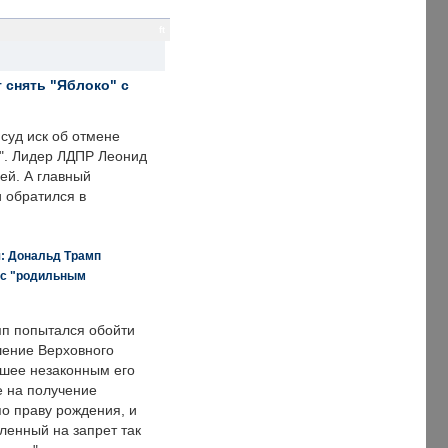
ft
 снять "Яблоко" с
суд иск об отмене
о". Лидер ЛДПР Леонид
ей. А главный
и обратился в
я: Дональд Трамп
 с "родильным
п попытался обойти
ение Верховного
вшее незаконным его
е на получение
по праву рождения, и
ленный на запрет так