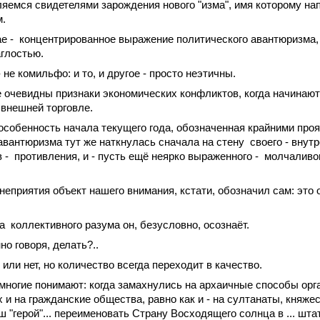
яемся свидетелями зарождения нового "изма", имя которому на
м.
е -
концентрированное выражение политического авантюризма,
глостью.
- не комильфо: и то, и другое - просто неэтичны.
уже очевидны признаки экономических конфликтов, когда начинаю
 внешней торговле.
особенность начала текущего года, обозначенная крайними про
авантюризма тут же наткнулась сначала на стену
своего - внутр
 -
противления, и - пусть ещё неярко выраженного -
молчаливог
 неприятия
объект нашего внимания, кстати, обозначил сам: это
а
коллективного разума он, безусловно, осознаёт.
но говоря, делать?..
или нет, но количество всегда переходит в качество.
 многие
понимают: когда
замахнулись на архаичные способы орг
 и на гражданские общества, равно как и - на султанаты, княжес
ш "герой"... переименовать Страну Восходящего солнца в
... шта