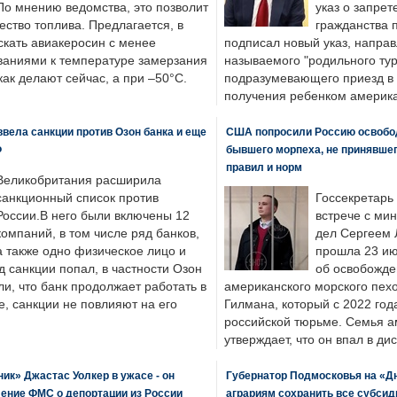
По мнению ведомства, это позволит
указ о запрет
ество топлива. Предлагается, в
гражданства 
скать авиакеросин с менее
подписал новый указ, направ
ваниями к температуре замерзания
называемого "родильного тур
 как делают сейчас, а при –50°C.
подразумевающего приезд в 
получения ребенком америка
вела санкции против Озон банка и еще
США попросили Россию освобо
Ф
бывшего морпеха, не принявшег
правил и норм
Великобритания расширила
санкционный список против
Госсекретарь
России.В него были включены 12
встрече с ми
компаний, в том числе ряд банков,
дел Сергеем 
а также одно физическое лицо и
прошла 23 ию
д санкции попал, в частности Озон
об освобожде
ли, что банк продолжает работать в
американского морского пех
, санкции не повлияют на его
Гилмана, который с 2022 год
российской тюрьме. Семья 
утверждает, что он впал в ди
к» Джастас Уолкер в ужасе - он
Губернатор Подмосковья на «Д
ение ФМС о депортации из России
аграриям сохранить все субсид