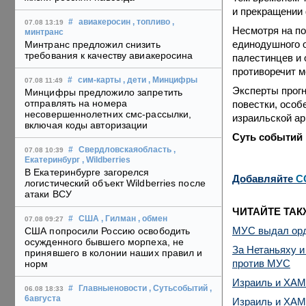
и прекращении
#
авиакеросин
, топливо
,
07.08 13:19
Несмотря на по
минтранс
единодушного о
Минтранс предложил снизить
требования к качеству авиакеросина
палестинцев и 
противоречит м
#
сим-карты
, дети
, Минцифры
07.08 11:49
Эксперты прогн
Минцифры предложило запретить
отправлять на номера
повестки, особ
несовершеннолетних смс-рассылки,
израильской ар
включая коды авторизации
Суть событий
#
Свердловскаяобласть
,
07.08 10:39
Екатеринбург
, Wildberries
В Екатеринбурге загорелся
Добавляйте
C
логистический объект Wildberries после
атаки ВСУ
ЧИТАЙТЕ ТАК
#
США
, Гилман
, обмен
07.08 09:27
МУС выдал орд
США попросили Россию освободить
осужденного бывшего морпеха, не
За Нетаньяху и
принявшего в колонии наших правил и
против МУС
норм
Израиль и ХАМА
#
Главныеновости
, Сутьсобытий
,
06.08 18:33
6августа
Израиль и ХАМА