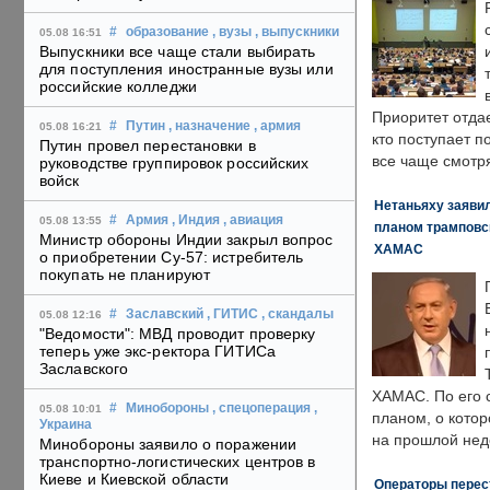
#
образование
, вузы
, выпускники
05.08 16:51
Выпускники все чаще стали выбирать
для поступления иностранные вузы или
российские колледжи
Приоритет отда
#
Путин
, назначение
, армия
05.08 16:21
кто поступает п
Путин провел перестановки в
все чаще смотря
руководстве группировок российских
войск
Нетаньяху заявил
#
Армия
, Индия
, авиация
05.08 13:55
планом трамповс
Министр обороны Индии закрыл вопрос
ХАМАС
о приобретении Су-57: истребитель
покупать не планируют
#
Заславский
, ГИТИС
, скандалы
05.08 12:16
"Ведомости": МВД проводит проверку
теперь уже экс-ректора ГИТИСа
Заславского
ХАМАС. По его 
#
Минобороны
, спецоперация
,
05.08 10:01
планом, о кото
Украина
на прошлой нед
Минобороны заявило о поражении
транспортно-логистических центров в
Киеве и Киевской области
Операторы перест