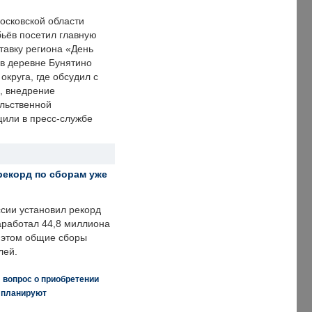
осковской области
ьёв посетил главную
тавку региона «День
 в деревне Бунятино
округа, где обсудил с
, внедрение
ольственной
щили в пресс-службе
рекорд по сборам уже
ссии установил рекорд
заработал 44,8 миллиона
и этом общие сборы
лей.
 вопрос о приобретении
е планируют