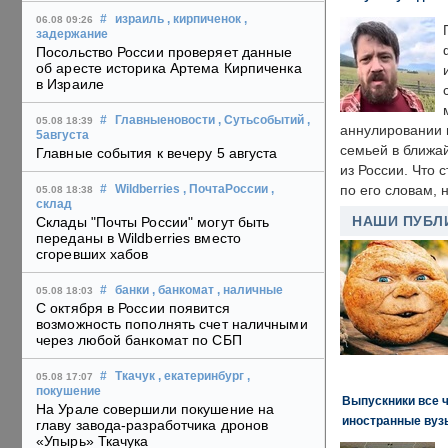
#
израиль
, кирпиченок
,
06.08 09:26
задержание
Посольство России проверяет данные
об аресте историка Артема Кирпиченка
в Израиле
#
Главныеновости
, Сутьсобытий
,
05.08 18:39
аннулировании в
5августа
семьей в ближа
Главные события к вечеру 5 августа
из России. Что 
по его словам, н
#
Wildberries
, ПочтаРоссии
,
05.08 18:38
склад
НАШИ ПУБЛ
Склады "Почты России" могут быть
переданы в Wildberries вместо
сгоревших хабов
#
банки
, банкомат
, наличные
05.08 18:03
С октября в России появится
возможность пополнять счет наличными
через любой банкомат по СБП
#
Ткачук
, екатеринбург
,
05.08 17:07
покушение
Выпускники все 
На Урале совершили покушение на
иностранные вуз
главу завода-разработчика дронов
«Упырь» Ткачука