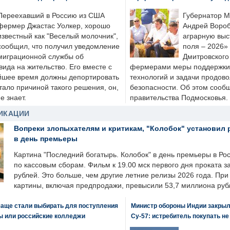
Переехавший в Россию из США
Губернатор М
фермер Джастас Уолкер, хорошо
Андрей Вороб
известный как "Веселый молочник",
аграрную выс
сообщил, что получил уведомление
поля – 2026»
миграционной службы об
Дмитровского 
ида на жительство. Его вместе с
фермерами меры поддержки
йшее время должны депортировать
технологий и задачи продов
стало причиной такого решения, он,
безопасности. Об этом сооб
е знает.
правительства Подмосковья.
ИКАЦИИ
Вопреки злопыхателям и критикам, "Колобок" установил 
в день премьеры
Картина "Последний богатырь. Колобок" в день премьеры в Ро
по кассовым сборам. Фильм к 19.00 мск первого дня проката 
рублей. Это больше, чем другие летние релизы 2026 года. Пр
картины, включая предпродажи, превысили 53,7 миллиона руб
чаще стали выбирать для поступления
Министр обороны Индии закрыл
ы или российские колледжи
Су-57: истребитель покупать н