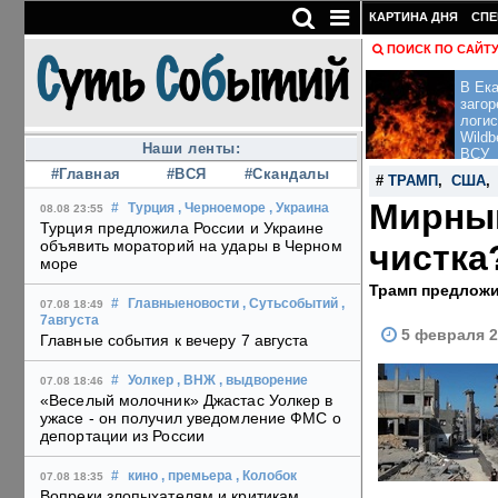
КАРТИНА ДНЯ
СПЕ
ПОИСК ПО САЙТ
В Ека
загор
логис
Wildb
Наши ленты:
ВСУ
#Главная
#ВСЯ
#Скандалы
#
ТРАМП
,
США
Мирный
#
Турция
, Черноеморе
, Украина
08.08 23:55
Турция предложила России и Украине
объявить мораторий на удары в Черном
чистка
море
Трамп предложи
#
Главныеновости
, Сутьсобытий
,
07.08 18:49
7августа
5 февраля 2
Главные события к вечеру 7 августа
#
Уолкер
, ВНЖ
, выдворение
07.08 18:46
«Веселый молочник» Джастас Уолкер в
ужасе - он получил уведомление ФМС о
депортации из России
#
кино
, премьера
, Колобок
07.08 18:35
Вопреки злопыхателям и критикам,