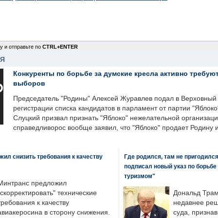
у и отправьте по
CTRL+ENTER
НЯ
Конкуренты по борьбе за думские кресла активно требуют
выборов
Председатель "Родины" Алексей Журавлев подал в Верховный 
регистрации списка кандидатов в парламент от партии "Яблок
Слуцкий призвал признать "Яблоко" нежелательной организаци
справедливорос вообще заявил, что "Яблоко" продает Родину 
ил снизить требования к качеству
Где родился, там не пригодилс
подписал новый указ по борьбе
туризмом"
Минтранс предложил
"скорректировать" технические
Дональд Трам
требования к качеству
недавнее реш
авиакеросина в сторону снижения.
суда, призна