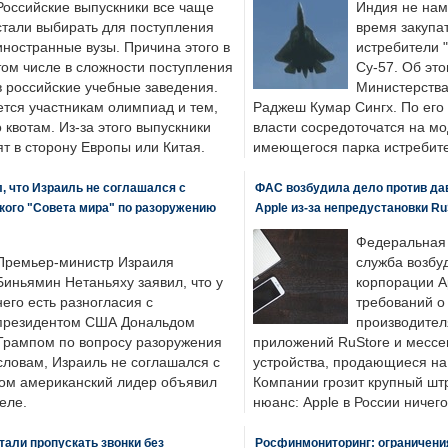
Российские выпускники все чаще
Индия не нам
стали выбирать для поступления
время закупа
иностранные вузы. Причина этого в
истребители "
том числе в сложности поступления
Су-57. Об это
в российские учебные заведения.
Министерства
ется участникам олимпиад и тем,
Раджеш Кумар Сингх. По его
о квотам. Из-за этого выпускники
власти сосредоточатся на м
т в сторону Европы или Китая.
имеющегося парка истребит
, что Израиль не соглашался с
ФАС возбудила дело против да
кого "Совета мира" по разоружению
Apple из-за непредустановки Ru
Федеральная
Премьер-министр Израиля
служба возбу
Биньямин Нетаньяху заявил, что у
корпорации A
него есть разногласия с
требований о
президентом США Дональдом
производител
Трампом по вопросу разоружения
приложений RuStore и месс
словам, Израиль не соглашался с
устройства, продающиеся на
ром американский лидер объявил
Компании грозит крупный штр
еле.
нюанс: Apple в России ничего
али пропускать звонки без
Росфинмониторинг: ограничения