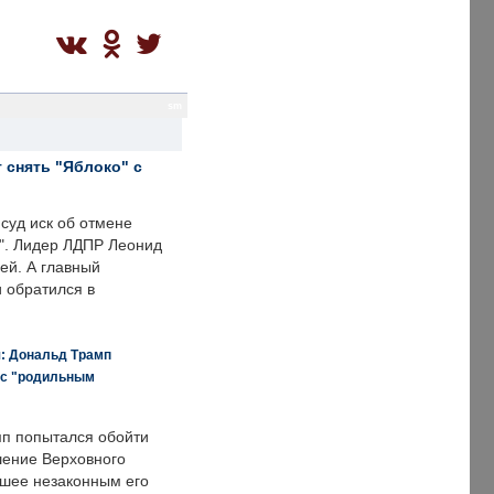
sm
 снять "Яблоко" с
суд иск об отмене
о". Лидер ЛДПР Леонид
ей. А главный
и обратился в
я: Дональд Трамп
 с "родильным
п попытался обойти
ение Верховного
вшее незаконным его