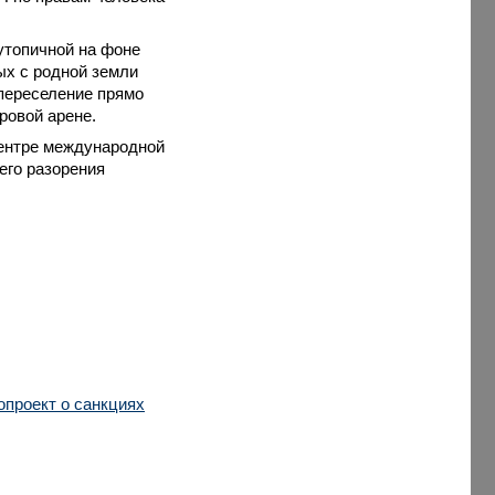
утопичной на фоне
ых с родной земли
переселение прямо
ровой арене.
центре международной
его разорения
опроект о санкциях