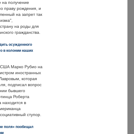
е на получение
по праву рождения, и
ленный на запрет так
изма",
страну на роды для
нского гражданства.
дить осужденного
о в колонии наших
 США Марко Рубио на
нистром иностранных
Лавровым, которая
ля, подписал вопрос
нии бывшего
отинца Роберта
а находится в
американца
ссоциативный ступор.
не поля» пообещал
ии