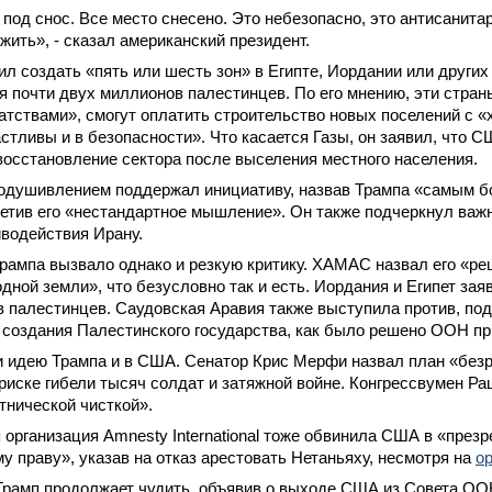
под снос. Все место снесено. Это небезопасно, это антисанитар
 жить», - сказал американский президент.
л создать «пять или шесть зон» в Египте, Иордании или других
 почти двух миллионов палестинцев. По его мнению, эти стра
тствами», смогут оплатить строительство новых поселений с «
стливы и в безопасности». Что касается Газы, он заявил, что С
восстановление сектора после выселения местного населения.
оодушивлением поддержал инициативу, назвав Трампа «самым 
етив его «нестандартное мышление». Он также подчеркнул важ
водействия Ирану.
ампа вызвало однако и резкую критику. ХАМАС назвал его «ре
одной земли», что безусловно так и есть. Иордания и Египет за
 палестинцев. Саудовская Аравия также выступила против, по
создания Палестинского государства, как было решено ООН пр
и идею Трампа и в США. Сенатор Крис Мерфи назвал план «без
риске гибели тысяч солдат и затяжной войне. Конгрессвумен Р
тнической чисткой».
организация Amnesty International тоже обвинила США в «презр
 праву», указав на отказ арестовать Нетаньяху, несмотря на
о
Трамп продолжает чудить, объявив о выходе США из Совета ОО