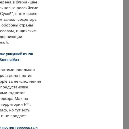
ерена в ближайшее
ть новые российские
Сухой", в том числе
м заявил секретарь
 обороны страны
 словам, индийские
одернизации
елей.
вно ушедшей из РФ
Store и Max
 антимонопольная
дила дело против
pple за неисполнения
 предустановке
ями гаджетов
енджера Max на
 территории РФ.
аф, но тут есть
 и не продает.
 против террориста и