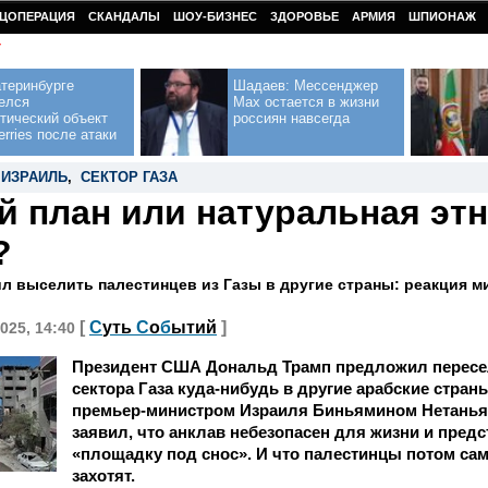
ЦОПЕРАЦИЯ
СКАНДАЛЫ
ШОУ-БИЗНЕС
ЗДОРОВЬЕ
АРМИЯ
ШПИОНАЖ
У
теринбурге
Шадаев: Мессенджер
елся
Max остается в жизни
тический объект
россиян навсегда
erries после атаки
,
ИЗРАИЛЬ
,
СЕКТОР ГАЗА
 план или натуральная эт
?
л выселить палестинцев из Газы в другие страны: реакция 
[
С
уть
С
о
б
ытий
]
025, 14:40
Президент США Дональд Трамп предложил пересел
сектора Газа куда-нибудь в другие арабские стран
премьер-министром Израиля Биньямином Нетанья
заявил, что анклав небезопасен для жизни и пред
«площадку под снос». И что палестинцы потом са
захотят.