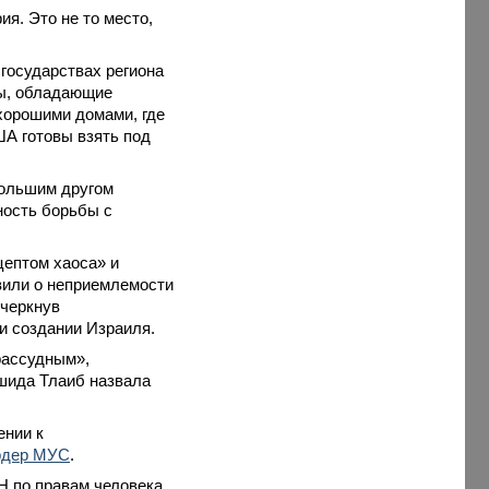
ия. Это не то место,
 государствах региона
ны, обладающие
хорошими домами, где
ША готовы взять под
большим другом
ность борьбы с
цептом хаоса» и
явили о неприемлемости
дчеркнув
и создании Израиля.
рассудным»,
ашида Тлаиб назвала
ении к
рдер МУС
.
Н по правам человека