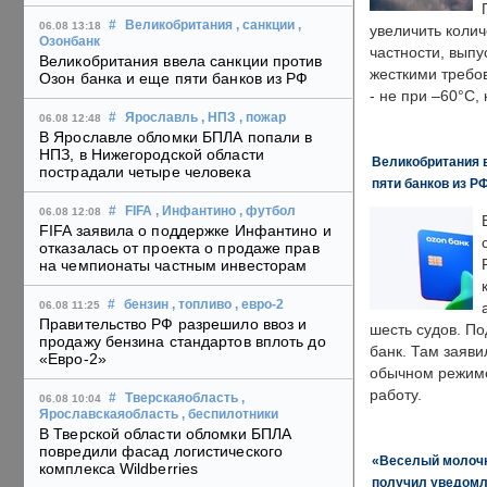
#
Великобритания
, санкции
,
06.08 13:18
увеличить колич
Озонбанк
частности, выпу
Великобритания ввела санкции против
жесткими требо
Озон банка и еще пяти банков из РФ
- не при –60°C,
#
Ярославль
, НПЗ
, пожар
06.08 12:48
В Ярославле обломки БПЛА попали в
НПЗ, в Нижегородской области
Великобритания в
пострадали четыре человека
пяти банков из Р
#
FIFA
, Инфантино
, футбол
06.08 12:08
FIFA заявила о поддержке Инфантино и
отказалась от проекта о продаже прав
на чемпионаты частным инвесторам
#
бензин
, топливо
, евро-2
06.08 11:25
Правительство РФ разрешило ввоз и
шесть судов. По
продажу бензина стандартов вплоть до
банк. Там заяви
«Евро-2»
обычном режиме
работу.
#
Тверскаяобласть
,
06.08 10:04
Ярославскаяобласть
, беспилотники
В Тверской области обломки БПЛА
повредили фасад логистического
«Веселый молочни
комплекса Wildberries
получил уведомл