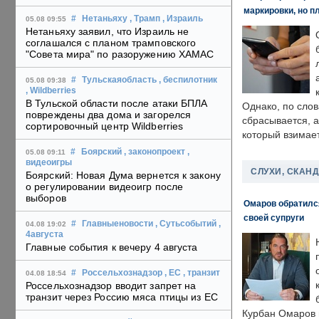
маркировки, но п
#
Нетаньяху
, Трамп
, Израиль
05.08 09:55
Нетаньяху заявил, что Израиль не
соглашался с планом трамповского
"Совета мира" по разоружению ХАМАС
#
Тульскаяобласть
, беспилотник
05.08 09:38
, Wildberries
В Тульской области после атаки БПЛА
Однако, по слов
повреждены два дома и загорелся
сбрасывается, а
сортировочный центр Wildberries
который взимает
#
Боярский
, законопроект
,
05.08 09:11
видеоигры
СЛУХИ, СКАН
Боярский: Новая Дума вернется к закону
о регулировании видеоигр после
выборов
Омаров обратилс
своей супруги
#
Главныеновости
, Сутьсобытий
,
04.08 19:02
4августа
Главные события к вечеру 4 августа
#
Россельхознадзор
, ЕС
, транзит
04.08 18:54
Россельхознадзор вводит запрет на
транзит через Россию мяса птицы из ЕС
Курбан Омаров в