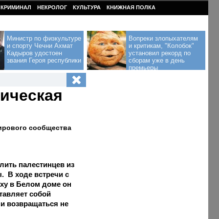
КРИМИНАЛ
НЕКРОЛОГ
КУЛЬТУРА
КНИЖНАЯ ПОЛКА
Министр по физкультуре
Вопреки злопыхателям
и спорту Чечни Ахмат
и критикам, "Колобок"
Кадыров удостоен
установил рекорд по
звания Героя республики
сборам уже в день
премьеры
ническая
мирового сообщества
ить палестинцев из
ы. В ходе встречи с
ху в Белом доме он
ставляет собой
ми возвращаться не