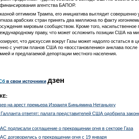
 финансирования агентства БАПОР.
казной оптимизм Трампа, его инициатива выглядит совершенно 
тказа арабских стран принять два миллиона по факту изгоняем
осуждения мировым сообществом. Кроме того, насильственное 
еждународному праву, что может осложнить позиции США на ми
озируют, что дискуссия вокруг Газы может надолго остаться в 
енно с учетом планов США по «восстановлению» анклава после 
мией и предлагаемой депортации местного населения.
дзен
Сб
в свои источники
ЖЕ:
ер на арест премьера Израиля Биньямина Нетаньяху
 Галланта ответят: палата представителей США одобрила закон
С подписали соглашение о прекращении огня в секторе Газа
С договорились о прекращении огня с 19 января