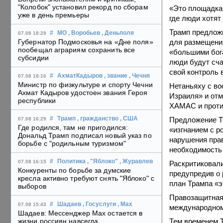
"Колобок" установил рекорд по сборам
«Это площадка 
уже в день премьеры
где люди хотят
Трамп предложи
#
МО
, Воробьев
, Деньполя
07.08 18:29
для размещения
Губернатор Подмосковья на «Дне поля»
пообещал аграриям сохранить все
«большими бога
субсидии
люди будут сча
свой контроль 
#
АхматКадыров
, звание
, Чечня
07.08 18:16
Министр по физкультуре и спорту Чечни
Нетаньяху с в
Ахмат Кадыров удостоен звания Героя
Израиля» и отм
республики
ХАМАС и проти
Предложение Тр
#
Трамп
, гражданство
, США
07.08 16:29
Где родился, там не пригодился:
«изгнанием с р
Дональд Трамп подписал новый указ по
нарушения прав
борьбе с "родильным туризмом"
необходимость 
#
Политика
, "Яблоко"
, Журавлев
07.08 16:15
Раскритиковал
Конкуренты по борьбе за думские
предупредив о 
кресла активно требуют снять "Яблоко" с
план Трампа «э
выборов
Правозащитная 
#
Шадаев
, Госуслуги
, Max
07.08 15:43
международному
Шадаев: Мессенджер Max остается в
Тем временем 
жизни россиян навсегда