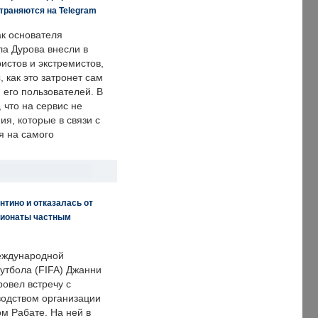
траняются на Telegram
ак основателя
ла Дурова внесли в
истов и экстремистов,
, как это затронет сам
 его пользователей. В
что на сервис не
я, которые в связи с
я на самого
нтино и отказалась от
пионаты частным
еждународной
тбола (FIFA) Джанни
овел встречу с
одством организации
м Рабате. На ней в