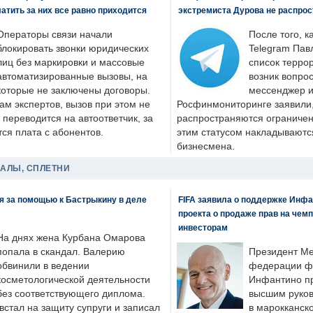
латить за них все равно приходится
экстремиста Дурова не распрос
Операторы связи начали
После того, к
блокировать звонки юридических
Telegram Пав
лиц без маркировки и массовые
список террор
автоматизированные вызовы, на
возник вопрос
которые не заключены договоры.
мессенджер и
ам экспертов, вызов при этом не
Росфинмониторинге заявили, 
 переводится на автоответчик, за
распространяются ограничени
ся плата с абонентов.
этим статусом накладываютс
бизнесмена.
ДАЛЫ, СПЛЕТНИ
я за помощью к Бастрыкину в деле
FIFA заявила о поддержке Инфа
проекта о продаже прав на чем
инвесторам
На днях жена Курбана Омарова
попала в скандал. Валерию
Президент М
обвинили в ведении
федерации фу
косметологической деятельности
Инфантино пр
без соответствующего диплома.
высшим руков
стал на защиту супруги и записал
в марокканско