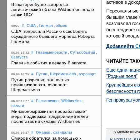
активов в дохо
В Екатеринбурге загорелся
логистический объект Wildberries после
Персональные д
атаки ВСУ
бывшем главе «
возглавлял гос
#
США
, Гилман
, обмен
09:27
был гендиректо
США попросили Россию освободить
который входил
осужденного бывшего морпеха Роберта
Гилмана
Добавляйте
C
#
Главныеновости
, Сутьсобытий
,
06.08 18:33
6августа
ЧИТАЙТЕ ТАК
Главные события к вечеру 6 августа
Еще одна наци
#
Путин
, Шереметьево
, аэропорт
06.08 18:25
"Родные поля"
Путин разрешил полностью
Крупнейшая ск
приватизировать аэропорт
Шереметьево
безопасности г
Генпрокуратура
#
Решетников
, Wildberries
,
06.08 17:27
налоги
Минэкономразвития прорабатывает
меры поддержки предпринимателей
после атак на склады Wildberries
58
Выделите ошибк
#
Омаров
, скандалы
06.08 16:27
Омаров обратился за помощью к