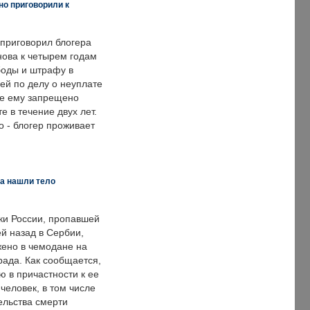
но приговорили к
 приговорил блогера
нова к четырем годам
оды и штрафу в
ей по делу о неуплате
же ему запрещено
е в течение двух лет.
 - блогер проживает
а нашли тело
ки России, пропавшей
й назад в Сербии,
ено в чемодане на
рада. Как сообщается,
ю в причастности к ее
человек, в том числе
ельства смерти