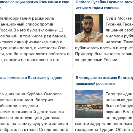
вела санкции против Озон банка и еще
Блогера Гусейна Гасанова заоч
Ф
четырем годам колонии
Великобритания расширила
Суд в Москве
санкционный список против
Гусейна Гаса
России.В него были включены 12
лишения своб
компаний, в том числе ряд банков,
миллион рубл
а также одно физическое лицо и
налогов. Так
д санкции попал, в частности Озон
публиковать посты в интернет
ли, что банк продолжает работать в
Приговор был вынесен заочно
, санкции не повлияют на его
за пределами России.
я за помощью к Бастрыкину в деле
В чемодане на окраине Белград
пропавшей россиянки
На днях жена Курбана Омарова
Тело граждан
попала в скандал. Валерию
несколько дне
обвинили в ведении
было обнаруж
косметологической деятельности
окраине Белг
без соответствующего диплома.
по подозрени
стал на защиту супруги и записал
смерти задержали несколько 
м обратился к главе Следственного
гражданина Турции. Обстоят