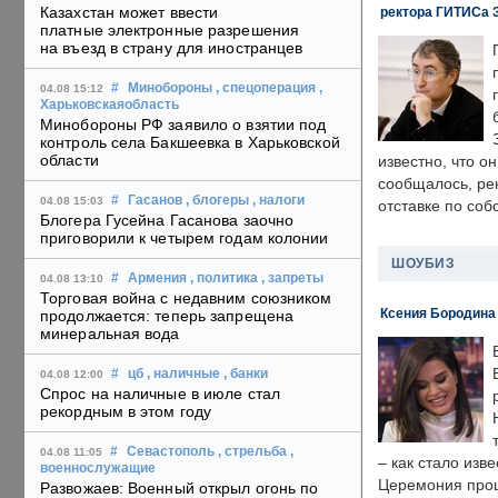
Казахстан может ввести
ректора ГИТИСа 
платные электронные разрешения
на въезд в страну для иностранцев
#
Минобороны
, спецоперация
,
04.08 15:12
Харьковскаяобласть
Минобороны РФ заявило о взятии под
контроль села Бакшеевка в Харьковской
области
известно, что о
сообщалось, ре
#
Гасанов
, блогеры
, налоги
04.08 15:03
отставке по со
Блогера Гусейна Гасанова заочно
приговорили к четырем годам колонии
ШОУБИЗ
#
Армения
, политика
, запреты
04.08 13:10
Торговая война с недавним союзником
Ксения Бородина
продолжается: теперь запрещена
минеральная вода
#
цб
, наличные
, банки
04.08 12:00
Спрос на наличные в июле стал
рекордным в этом году
#
Севастополь
, стрельба
,
04.08 11:05
– как стало изв
военнослужащие
Церемония прошл
Развожаев: Военный открыл огонь по