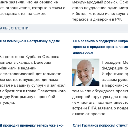
нге заявили, что на сервис не
международный розыск. Осно
я ограничения, которые в связи с
стало неудаление администр
накладываются на самого
и ботов, которые используют
терактов и диверсий в РФ.
ДАЛЫ, СПЛЕТНИ
я за помощью к Бастрыкину в деле
FIFA заявила о поддержке Инфа
проекта о продаже прав на чем
инвесторам
На днях жена Курбана Омарова
попала в скандал. Валерию
Президент М
обвинили в ведении
федерации фу
косметологической деятельности
Инфантино пр
без соответствующего диплома.
высшим руков
стал на защиту супруги и записал
в марокканско
м обратился к главе Следственного
том числе обсуждался проек
андру Бастрыкину с просьбой
дочерней структуры для про
итуации.
чемпионаты частным инвесто
встречи FIFA заявила о под
отказе от проекта.
 проводит проверку теперь уже экс-
Олег Газманов попросил отпуст