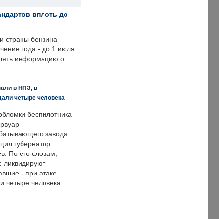
андартов вплоть до
ии страны бензина
ечение года - до 1 июля
влять информацию о
али в НПЗ, в
дали четыре человека
обломки беспилотника
ервуар
батывающего завода.
щил губернатор
в. По его словам,
с ликвидируют
авшие - при атаке
и четыре человека.