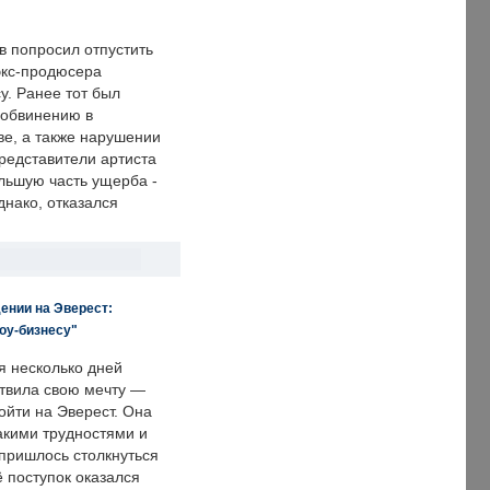
в попросил отпустить
экс-продюсера
у. Ранее тот был
 обвинению в
е, а также нарушении
редставители артиста
льшую часть ущерба -
днако, отказался
ении на Эверест:
оу-бизнесу"
я несколько дней
твила свою мечту —
ойти на Эверест. Она
акими трудностями и
пришлось столкнуться
ё поступок оказался