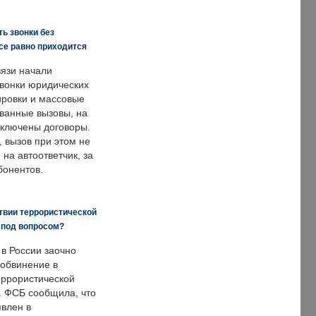
ь звонки без
все равно приходится
язи начали
звонки юридических
ировки и массовые
ванные вызовы, на
аключены договоры.
, вызов при этом не
на автоответчик, за
бонентов.
твии террористической
 под вопросом?
 в России заочно
обвинение в
еррористической
. ФСБ сообщила, что
явлен в