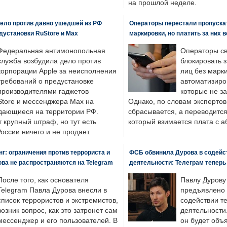
на прошлой неделе.
ело против давно ушедшей из РФ
Операторы перестали пропускат
едустановки RuStore и Max
маркировки, но платить за них 
Федеральная антимонопольная
Операторы св
служба возбудила дело против
блокировать 
корпорации Apple за неисполнения
лиц без марк
требований о предустановке
автоматизиро
производителями гаджетов
которые не з
tore и мессенджера Max на
Однако, по словам экспертов
одающиеся на территории РФ.
сбрасывается, а переводится 
 крупный штраф, но тут есть
который взимается плата с а
России ничего и не продает.
: ограничения против террориста и
ФСБ обвинила Дурова в содейс
ва не распространяются на Telegram
деятельности: Телеграм теперь
После того, как основателя
Павлу Дурову
Telegram Павла Дурова внесли в
предъявлено 
список террористов и экстремистов,
содействии т
возник вопрос, как это затронет сам
деятельности
мессенджер и его пользователей. В
он будет объ