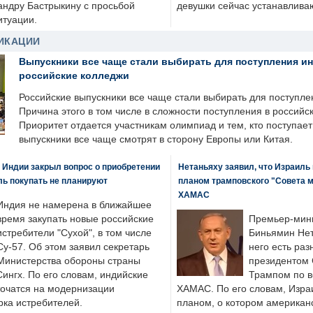
андру Бастрыкину с просьбой
девушки сейчас устанавлива
итуации.
ИКАЦИИ
Выпускники все чаще стали выбирать для поступления и
российские колледжи
Российские выпускники все чаще стали выбирать для поступле
Причина этого в том числе в сложности поступления в российс
Приоритет отдается участникам олимпиад и тем, кто поступает 
выпускники все чаще смотрят в сторону Европы или Китая.
 Индии закрыл вопрос о приобретении
Нетаньяху заявил, что Израиль
ль покупать не планируют
планом трамповского "Совета 
ХАМАС
Индия не намерена в ближайшее
время закупать новые российские
Премьер-мин
истребители "Сухой", в том числе
Биньямин Нет
Су-57. Об этом заявил секретарь
него есть раз
Министерства обороны страны
президентом
ингх. По его словам, индийские
Трампом по в
точатся на модернизации
ХАМАС. По его словам, Изра
ка истребителей.
планом, о котором американ