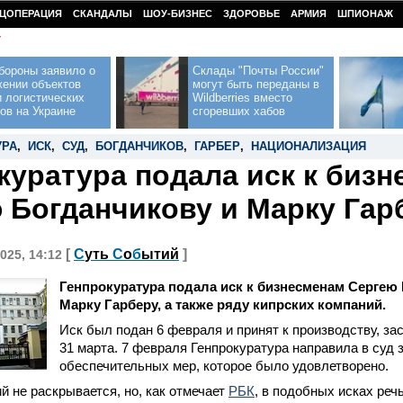
ЦОПЕРАЦИЯ
СКАНДАЛЫ
ШОУ-БИЗНЕС
ЗДОРОВЬЕ
АРМИЯ
ШПИОНАЖ
У
бороны заявило о
Склады "Почты России"
жении объектов
могут быть переданы в
 логистических
Wildberries вместо
ов на Украине
сгоревших хабов
УРА
,
ИСК
,
СУД
,
БОГДАНЧИКОВ
,
ГАРБЕР
,
НАЦИОНАЛИЗАЦИЯ
куратура подала иск к биз
 Богданчикову и Марку Гар
[
С
уть
С
о
б
ытий
]
025, 14:12
Генпрокуратура подала иск к бизнесменам Сергею
Марку Гарберу, а также ряду кипрских компаний.
Иск был подан 6 февраля и принят к производству, за
31 марта. 7 февраля Генпрокуратура направила в суд 
обеспечительных мер, которое было удовлетворено.
й не раскрывается, но, как отмечает
РБК
, в подобных исках реч