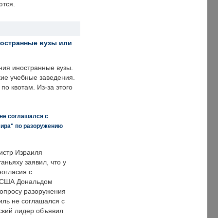
ются.
ностранные вузы или
ния иностранные вузы.
кие учебные заведения.
по квотам. Из-за этого
 не соглашался с
мира" по разоружению
истр Израиля
аньяху заявил, что у
ногласия с
 США Дональдом
опросу разоружения
иль не соглашался с
ский лидер объявил