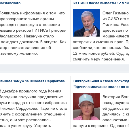
Заславского
из СИЗО после выплаты 12 млн
Появилась информация о том, что
Олег Газмано
правоохранительные органы
из СИЗО его 
проводят проверку в отношении
Филиппа Росс
бывшего ректора ГИТИСа Григория
арестован по
Заславского. Накануне стало
мошенничеств
н покидает должность 5 августа. Как
авторских и смежных прав. П
ктор написал заявление об
сообщили, что он погасил бо
бственному желанию.
12 миллионов рублей. Суд, о
смягчить меру пресечения.
 вышла замуж за Николая Сердюкова
Виктория Боня о своем восхожд
"Удивило молчание коллег по ш
В декабре прошлого года Ксения
Бородина получила предложение
Виктория Бон
руки и сердца от своего избранника
назад осущес
Николая Сердюкова. Пара не стала
ей удалось вз
тянуть с оформлением отношений
делилась, с к
естно, они уже расписались.
опасностями 
а в узком кругу. Устроить
на пути к вершине. Однако е