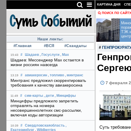
КАРТИНА ДНЯ
СПЕ
ПОИСК ПО САЙТ
Мино
пора
ТЭК и
центр
Наши ленты:
#Главная
#ВСЯ
#Скандалы
#
ГЕНПРОКУРАТ
Генпро
#
Шадаев
, Госуслуги
, Max
15:43
Шадаев: Мессенджер Max остается в
жизни россиян навсегда
Сергею
#
авиакеросин
, топливо
, минтранс
13:19
Минтранс предложил скорректировать
7 февраля 2
требования к качеству авиакеросина
#
сим-карты
, дети
, Минцифры
11:49
Минцифры предложило запретить
отправлять на номера
несовершеннолетних смс-рассылки,
включая коды авторизации
#
Свердловскаяобласть
,
10:39
Суть требовани
Екатеринбург
, Wildberries