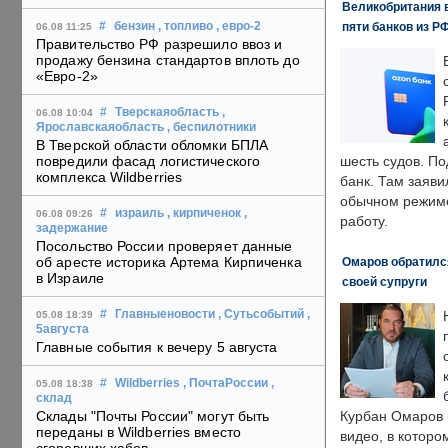
Великобритания в
пяти банков из Р
#
бензин
, топливо
, евро-2
06.08 11:25
Правительство РФ разрешило ввоз и
продажу бензина стандартов вплоть до
«Евро-2»
#
Тверскаяобласть
,
06.08 10:04
Ярославскаяобласть
, беспилотники
В Тверской области обломки БПЛА
повредили фасад логистического
шесть судов. По
комплекса Wildberries
банк. Там заяви
обычном режиме
#
израиль
, кирпиченок
,
06.08 09:26
работу.
задержание
Посольство России проверяет данные
об аресте историка Артема Кирпиченка
Омаров обратилс
в Израиле
своей супруги
#
Главныеновости
, Сутьсобытий
,
05.08 18:39
5августа
Главные события к вечеру 5 августа
#
Wildberries
, ПочтаРоссии
,
05.08 18:38
склад
Склады "Почты России" могут быть
Курбан Омаров в
переданы в Wildberries вместо
видео, в которо