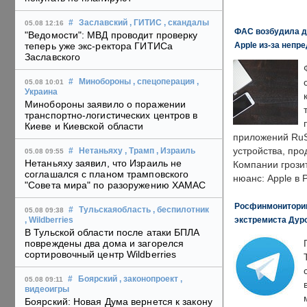
#
Заславский
, ГИТИС
, скандалы
05.08 12:16
ФАС возбудила д
"Ведомости": МВД проводит проверку
Apple из-за непр
теперь уже экс-ректора ГИТИСа
Заславского
#
Минобороны
, спецоперация
,
05.08 10:01
Украина
Минобороны заявило о поражении
транспортно-логистических центров в
Киеве и Киевской области
приложений RuS
устройства, пр
#
Нетаньяху
, Трамп
, Израиль
05.08 09:55
Нетаньяху заявил, что Израиль не
Компании грозит
соглашался с планом трамповского
нюанс: Apple в 
"Совета мира" по разоружению ХАМАС
Росфинмониторинг
#
Тульскаяобласть
, беспилотник
05.08 09:38
экстремиста Дуро
, Wildberries
В Тульской области после атаки БПЛА
повреждены два дома и загорелся
сортировочный центр Wildberries
#
Боярский
, законопроект
,
05.08 09:11
видеоигры
Боярский: Новая Дума вернется к закону