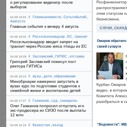
Росфинмонитори
о регулировании видеоигр после
выборов
распространяютс
этим статусом 
#
Главныеновости
, Сутьсобытий
,
04.08 19:02
бизнесмена.
4августа
Главные события к вечеру 4 августа
СЛУХИ, СКАН
#
Россельхознадзор
, ЕС
, транзит
04.08 18:54
Омаров обратилс
Россельхознадзор вводит запрет на
транзит через Россию мяса птицы из ЕС
своей супруги
#
Заславский
, ГИТИС
, отставка
04.08 18:28
Григорий Заславский покинул пост
ректора ГИТИСа
#
вузы
, дети
, образование
04.08 18:13
Минобрнауки намерено запустить в
Курбан Омаров в
вузах курс по подготовке студентов к
видео, в которо
семейной жизни и воспитанию детей
Комитета Алекс
#
Газманов
, суд
, скандалы
04.08 17:27
разобраться в с
Олег Газманов попросил отпустить его
экс-продюсера из СИЗО после выплаты
12 млн
"Ведомости": МВД
#
Казахстан
, въезд
04.08 16:10