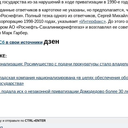
д государства из-за нарушений в ходе приватизации в 1990-е год
анные ответчиков в картотеке не указаны, но предполагается, ч
Роснефти». Полный тезка одного из ответчиков, Сергей Михайл
корпорацию 1998-2010 годах, указывает
«Интерфакс»
. До этого 
ром АО «Роснефть-Сахалинморнефтегаз» и возглавлял ее совет
 Марк Гарбер.
дзен
Сб
в свои источники
ЖЕ:
онализация: Росимущество с подачи прокуратуры стало владел
ладская компания национализирована «в целях обеспечения об
осударства»
 подала иск о незаконной приватизации Домодедово более 30 л
у и отправьте по
CTRL+ENTER