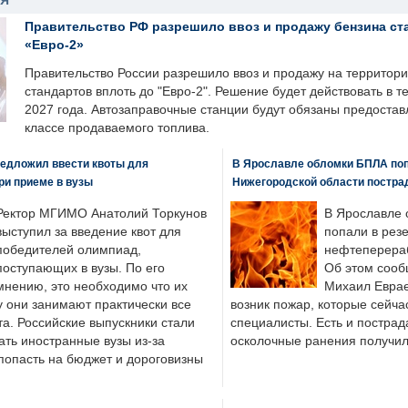
НЯ
Правительство РФ разрешило ввоз и продажу бензина ст
«Евро-2»
Правительство России разрешило ввоз и продажу на территор
стандартов вплоть до "Евро-2". Решение будет действовать в т
2027 года. Автозаправочные станции будут обязаны предоста
классе продаваемого топлива.
едложил ввести квоты для
В Ярославле обломки БПЛА поп
ри приеме в вузы
Нижегородской области постра
Ректор МГИМО Анатолий Торкунов
В Ярославле 
выступил за введение квот для
попали в рез
победителей олимпиад,
нефтеперера
поступающих в вузы. По его
Об этом сооб
мнению, это необходимо что их
Михаил Еврае
у они занимают практически все
возник пожар, которые сейча
а. Российские выпускники стали
специалисты. Есть и пострад
ать иностранные вузы из-за
осколочные ранения получил
попасть на бюджет и дороговизны