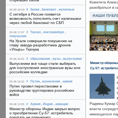
сгоревших хабов
Комитета Алекс
разобраться в с
#
банки
, банкомат
, наличные
05.08 18:03
С октября в России появится
НАШИ ПУБЛ
возможность пополнять счет наличными
через любой банкомат по СБП
#
Ткачук
, екатеринбург
,
05.08 17:07
покушение
На Урале совершили покушение на
главу завода-разработчика дронов
«Упырь» Ткачука
#
образование
, вузы
, выпускники
05.08 16:51
Министр обороны
Выпускники все чаще стали выбирать
для поступления иностранные вузы или
Су-57: истребите
российские колледжи
#
Путин
, назначение
, армия
05.08 16:21
Путин провел перестановки в
руководстве группировок российских
войск
Раджеш Кумар С
#
Армия
, Индия
, авиация
05.08 13:55
Министр обороны Индии закрыл вопрос
власти сосредо
о приобретении Су-57: истребитель
имеющегося пар
покупать не планируют