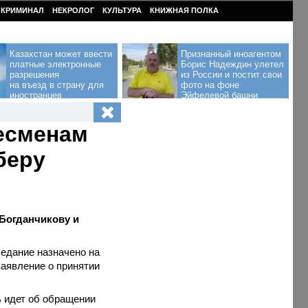
КРИМИНАЛ
НЕКРОЛОГ
КУЛЬТУРА
КНИЖНАЯ ПОЛКА
Казахстан может ввести
Признанный иноагентом
платные электронные
Борис Надеждин улетел
разрешения
из России и постит свои
на въезд в страну для
фото на фоне
иностранцев
Эйфелевой башни
несменам
беру
 Богданчикову и
седание назначено на
заявление о принятии
ь идет об обращении