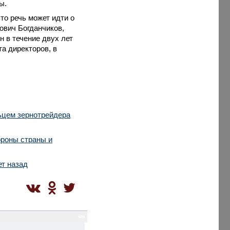
ы.
то речь может идти о
ович Богданчиков,
он в течение двух лет
а директоров, в
ьцем зернотрейдера
ороны страны и
ет назад
sm