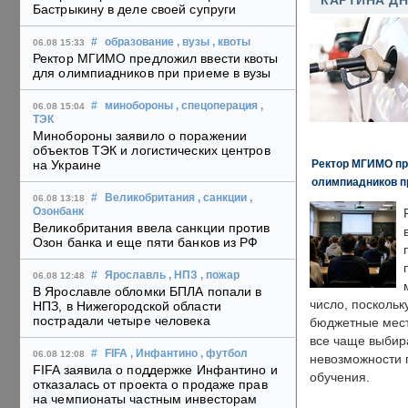
КАРТИНА Д
Бастрыкину в деле своей супруги
#
образование
, вузы
, квоты
06.08 15:33
Ректор МГИМО предложил ввести квоты
для олимпиадников при приеме в вузы
#
минобороны
, спецоперация
,
06.08 15:04
ТЭК
Минобороны заявило о поражении
объектов ТЭК и логистических центров
Ректор МГИМО пр
на Украине
олимпиадников п
#
Великобритания
, санкции
,
06.08 13:18
Озонбанк
Великобритания ввела санкции против
Озон банка и еще пяти банков из РФ
#
Ярославль
, НПЗ
, пожар
06.08 12:48
В Ярославле обломки БПЛА попали в
число, поскольк
НПЗ, в Нижегородской области
пострадали четыре человека
бюджетные мест
все чаще выбир
#
FIFA
, Инфантино
, футбол
06.08 12:08
невозможности 
FIFA заявила о поддержке Инфантино и
обучения.
отказалась от проекта о продаже прав
на чемпионаты частным инвесторам