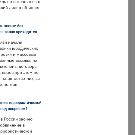
иль не соглашался с
ский лидер объявил
ь звонки без
все равно приходится
язи начали
звонки юридических
ировки и массовые
ванные вызовы, на
аключены договоры.
, вызов при этом не
на автоответчик, за
бонентов.
твии террористической
 под вопросом?
 в России заочно
обвинение в
еррористической