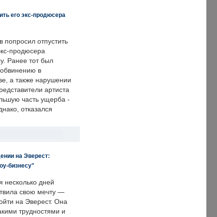
ить его экс-продюсера
в попросил отпустить
экс-продюсера
у. Ранее тот был
 обвинению в
е, а также нарушении
редставители артиста
льшую часть ущерба -
днако, отказался
ении на Эверест:
оу-бизнесу"
я несколько дней
твила свою мечту —
ойти на Эверест. Она
акими трудностями и