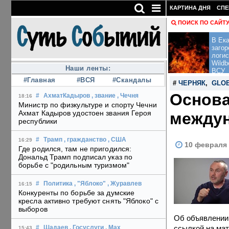
КАРТИНА ДНЯ
СПЕ
ПОИСК ПО САЙТ
В Ека
загор
логис
Wildb
Наши ленты:
ВСУ
#Главная
#ВСЯ
#Скандалы
#
ЧЕРНЯК
,
GLOB
Основа
#
АхматКадыров
, звание
, Чечня
18:16
Министр по физкультуре и спорту Чечни
Ахмат Кадыров удостоен звания Героя
между
республики
#
Трамп
, гражданство
, США
16:29
10 февраля 
Где родился, там не пригодился:
Дональд Трамп подписал указ по
борьбе с "родильным туризмом"
#
Политика
, "Яблоко"
, Журавлев
16:15
Конкуренты по борьбе за думские
кресла активно требуют снять "Яблоко" с
выборов
Об объявлении
ссылкой на мат
#
Шадаев
, Госуслуги
, Max
15:43