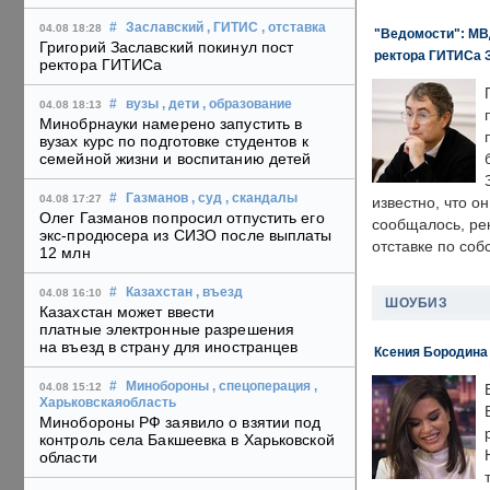
#
Заславский
, ГИТИС
, отставка
04.08 18:28
"Ведомости": МВД
Григорий Заславский покинул пост
ректора ГИТИСа 
ректора ГИТИСа
#
вузы
, дети
, образование
04.08 18:13
Минобрнауки намерено запустить в
вузах курс по подготовке студентов к
семейной жизни и воспитанию детей
#
Газманов
, суд
, скандалы
04.08 17:27
известно, что о
Олег Газманов попросил отпустить его
сообщалось, ре
экс-продюсера из СИЗО после выплаты
отставке по со
12 млн
#
Казахстан
, въезд
04.08 16:10
ШОУБИЗ
Казахстан может ввести
платные электронные разрешения
на въезд в страну для иностранцев
Ксения Бородина
#
Минобороны
, спецоперация
,
04.08 15:12
Харьковскаяобласть
Минобороны РФ заявило о взятии под
контроль села Бакшеевка в Харьковской
области