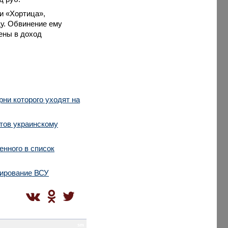
ми «Хортица»,
ду. Обвинение ему
ены в доход
рни которого уходят на
тов украинскому
енного в список
сирование ВСУ
sm