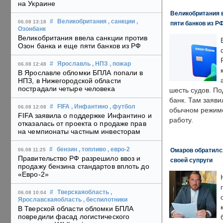
на Украине
Великобритания в
#
Великобритания
, санкции
,
06.08 13:18
пяти банков из Р
Озонбанк
Великобритания ввела санкции против
Озон банка и еще пяти банков из РФ
#
Ярославль
, НПЗ
, пожар
06.08 12:48
В Ярославле обломки БПЛА попали в
НПЗ, в Нижегородской области
пострадали четыре человека
шесть судов. По
банк. Там заяви
#
FIFA
, Инфантино
, футбол
06.08 12:08
обычном режиме
FIFA заявила о поддержке Инфантино и
работу.
отказалась от проекта о продаже прав
на чемпионаты частным инвесторам
#
бензин
, топливо
, евро-2
Омаров обратилс
06.08 11:25
Правительство РФ разрешило ввоз и
своей супруги
продажу бензина стандартов вплоть до
«Евро-2»
#
Тверскаяобласть
,
06.08 10:04
Ярославскаяобласть
, беспилотники
В Тверской области обломки БПЛА
повредили фасад логистического