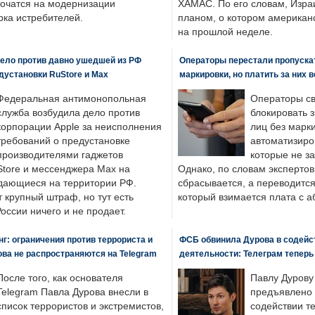
точатся на модернизации
ХАМАС. По его словам, Изра
ка истребителей.
планом, о котором американ
на прошлой неделе.
ело против давно ушедшей из РФ
Операторы перестали пропускат
едустановки RuStore и Max
маркировки, но платить за них 
Федеральная антимонопольная
Операторы св
служба возбудила дело против
блокировать 
корпорации Apple за неисполнения
лиц без марк
требований о предустановке
автоматизиро
производителями гаджетов
которые не з
tore и мессенджера Max на
Однако, по словам экспертов
одающиеся на территории РФ.
сбрасывается, а переводится 
 крупный штраф, но тут есть
который взимается плата с а
России ничего и не продает.
: ограничения против террориста и
ФСБ обвинила Дурова в содейс
ва не распространяются на Telegram
деятельности: Телеграм теперь
После того, как основателя
Павлу Дурову
Telegram Павла Дурова внесли в
предъявлено 
список террористов и экстремистов,
содействии т