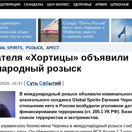
ЦОПЕРАЦИЯ
СКАНДАЛЫ
ШОУ-БИЗНЕС
ЗДОРОВЬЕ
АРМИЯ
ШПИОНАЖ
У
теринбурге
Склады "Почты России"
елся
могут быть переданы в
тический объект
Wildberries вместо
erries после атаки
сгоревших хабов
AL SPIRITS
,
РОЗЫСК
,
АРЕСТ
теля «Хортицы» объявили 
народный розыск
[
С
уть
С
о
б
ытий
]
2025, 10:47
В международный розыск объявили номинальног
алкогольного холдинга Global Spirits Евгения Черн
отношении него в России возбудили уголовное дел
финансировании терроризма (ст. 205.1 УК РФ). Биз
список террористов и экстремистов.
 украинского бизнесмена Черняка в международный розыск со
ериалы дела. Он обвиняется в перечислении ВСУ более 1,3 млр