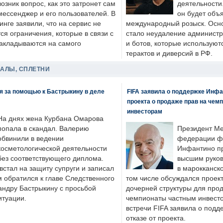
возник вопрос, как это затронет сам
деятельности
мессенджер и его пользователей. В
он будет объ
нге заявили, что на сервис не
международный розыск. Осно
я ограничения, которые в связи с
стало неудаление администр
накладываются на самого
и ботов, которые используют
терактов и диверсий в РФ.
ДАЛЫ, СПЛЕТНИ
я за помощью к Бастрыкину в деле
FIFA заявила о поддержке Инфа
проекта о продаже прав на чем
инвесторам
На днях жена Курбана Омарова
попала в скандал. Валерию
Президент М
обвинили в ведении
федерации фу
косметологической деятельности
Инфантино пр
без соответствующего диплома.
высшим руков
стал на защиту супруги и записал
в марокканско
м обратился к главе Следственного
том числе обсуждался проек
андру Бастрыкину с просьбой
дочерней структуры для про
итуации.
чемпионаты частным инвесто
встречи FIFA заявила о под
отказе от проекта.