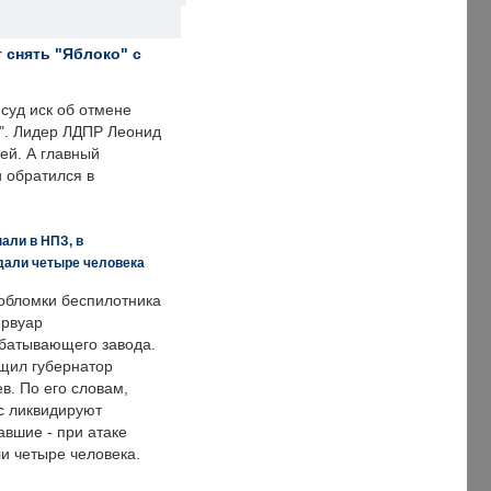
 снять "Яблоко" с
суд иск об отмене
о". Лидер ЛДПР Леонид
ей. А главный
и обратился в
али в НПЗ, в
дали четыре человека
обломки беспилотника
ервуар
батывающего завода.
щил губернатор
в. По его словам,
с ликвидируют
авшие - при атаке
и четыре человека.