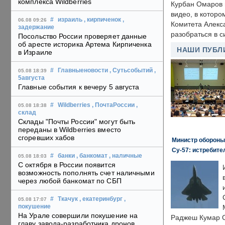
комплекса Wildberries
Курбан Омаров в
видео, в которо
#
израиль
, кирпиченок
,
06.08 09:26
Комитета Алекс
задержание
разобраться в с
Посольство России проверяет данные
об аресте историка Артема Кирпиченка
НАШИ ПУБЛ
в Израиле
#
Главныеновости
, Сутьсобытий
,
05.08 18:39
5августа
Главные события к вечеру 5 августа
#
Wildberries
, ПочтаРоссии
,
05.08 18:38
склад
Склады "Почты России" могут быть
переданы в Wildberries вместо
сгоревших хабов
Министр обороны
Су-57: истребите
#
банки
, банкомат
, наличные
05.08 18:03
С октября в России появится
возможность пополнять счет наличными
через любой банкомат по СБП
#
Ткачук
, екатеринбург
,
05.08 17:07
покушение
На Урале совершили покушение на
Раджеш Кумар С
главу завода-разработчика дронов