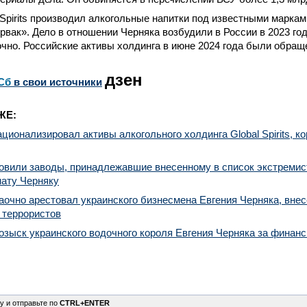
 Spirits производил алкогольные напитки под известными марка
вак». Дело в отношении Черняка возбудили в России в 2023 го
чно. Российские активы холдинга в июне 2024 года были обращ
дзен
Сб
в свои источники
ЖЕ:
ационализировал активы алкогольного холдинга Global Spirits, ко
овили заводы, принадлежавшие внесенному в список экстремис
нату Черняку
аочно арестовал украинского бизнесмена Евгения Черняка, внес
 террористов
озыск украинского водочного короля Евгения Черняка за финан
у и отправьте по
CTRL+ENTER