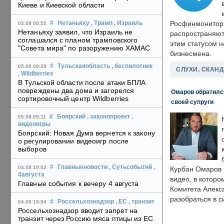
Киеве и Киевской области
Росфинмонитори
#
Нетаньяху
, Трамп
, Израиль
05.08 09:55
Нетаньяху заявил, что Израиль не
распространяютс
соглашался с планом трамповского
этим статусом 
"Совета мира" по разоружению ХАМАС
бизнесмена.
#
Тульскаяобласть
, беспилотник
05.08 09:38
СЛУХИ, СКАН
, Wildberries
В Тульской области после атаки БПЛА
повреждены два дома и загорелся
Омаров обратилс
сортировочный центр Wildberries
своей супруги
#
Боярский
, законопроект
,
05.08 09:11
видеоигры
Боярский: Новая Дума вернется к закону
о регулировании видеоигр после
выборов
#
Главныеновости
, Сутьсобытий
,
04.08 19:02
Курбан Омаров в
4августа
видео, в которо
Главные события к вечеру 4 августа
Комитета Алекс
разобраться в с
#
Россельхознадзор
, ЕС
, транзит
04.08 18:54
Россельхознадзор вводит запрет на
транзит через Россию мяса птицы из ЕС