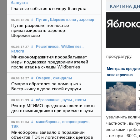
6августа
КАРТИНА Д
Главные события к вечеру 6 августа
#
Путин
, Шереметьево
, аэропорт
06.08 18:25
Путин разрешил полностью
приватизировать аэропорт
Шереметьево
#
Решетников
, Wildberries
,
06.08 17:27
налоги
прокуратуру.
Минэкономразвития прорабатывает
меры поддержки предпринимателей
после атак на склады Wildberries
Минтранс предлож
авиакеросина
#
Омаров
, скандалы
06.08 16:27
Омаров обратился за помощью к
Бастрыкину в деле своей супруги
#
образование
, вузы
, квоты
06.08 15:33
Ректор МГИМО предложил ввести квоты
для олимпиадников при приеме в вузы
увеличить колич
#
минобороны
, спецоперация
,
06.08 15:04
частности, выпу
ТЭК
жесткими требо
Минобороны заявило о поражении
- не при –60°C,
объектов ТЭК и логистических центров