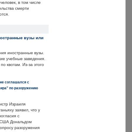
человек, в том числе
ельства смерти
ются.
ностранные вузы или
ния иностранные вузы.
кие учебные заведения.
по квотам. Из-за этого
 не соглашался с
мира" по разоружению
истр Израиля
аньяху заявил, что у
ногласия с
 США Дональдом
опросу разоружения