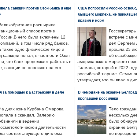
вела санкции против Озон банка и еще
США попросили Россию освобо
Ф
бывшего морпеха, не принявшег
правил и норм
Великобритания расширила
санкционный список против
Госсекретарь
России.В него были включены 12
встрече с ми
компаний, в том числе ряд банков,
дел Сергеем 
а также одно физическое лицо и
прошла 23 ию
д санкции попал, в частности Озон
об освобожде
ли, что банк продолжает работать в
американского морского пех
, санкции не повлияют на его
Гилмана, который с 2022 год
российской тюрьме. Семья 
утверждает, что он впал в ди
я за помощью к Бастрыкину в деле
В чемодане на окраине Белград
пропавшей россиянки
На днях жена Курбана Омарова
Тело граждан
попала в скандал. Валерию
несколько дне
обвинили в ведении
было обнаруж
косметологической деятельности
окраине Белг
без соответствующего диплома.
по подозрени