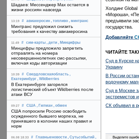
Шадаев: Мессенджер Max остается в
Холдинг Global
жизни россиян навсегда
«Мороша», «Пер
предъявили зао
#
авиакеросин
, топливо
, минтранс
13:19
Минтранс предложил снизить
государства.
требования к качеству авиакеросина
Добавляйте
C
#
сим-карты
, дети
, Минцифры
11:49
Минцифры предложило запретить
ЧИТАЙТЕ ТАК
отправлять на номера
несовершеннолетних смс-рассылки,
Суд в Курске н
включая коды авторизации
Украину
#
Свердловскаяобласть
,
10:39
В России остан
Екатеринбург
, Wildberries
водочному маг
В Екатеринбурге загорелся
логистический объект Wildberries после
Суд в Москве з
атаки ВСУ
экстремистов и
СК объявил в р
#
США
, Гилман
, обмен
09:27
США попросили Россию освободить
осужденного бывшего морпеха, не
принявшего в колонии наших правил и
норм
28
Выделите ошибк
#
Главныеновости
, Сутьсобытий
,
06.08 18:33