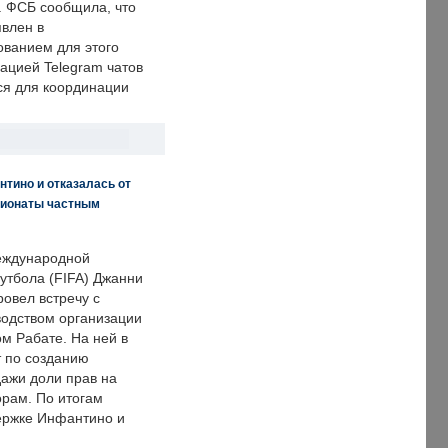
. ФСБ сообщила, что
явлен в
ванием для этого
ацией Telegram чатов
ся для координации
нтино и отказалась от
пионаты частным
еждународной
тбола (FIFA) Джанни
овел встречу с
одством организации
м Рабате. На ней в
т по созданию
дажи доли прав на
рам. По итогам
держке Инфантино и