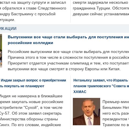
стал на защиту супруги и записал
смерти задержали несколько 
м обратился к главе Следственного
гражданина Турции. Обстоят
андру Бастрыкину с просьбой
девушки сейчас устанавлива
итуации.
ИКАЦИИ
Выпускники все чаще стали выбирать для поступления и
российские колледжи
Российские выпускники все чаще стали выбирать для поступле
Причина этого в том числе в сложности поступления в российс
Приоритет отдается участникам олимпиад и тем, кто поступает 
выпускники все чаще смотрят в сторону Европы или Китая.
 Индии закрыл вопрос о приобретении
Нетаньяху заявил, что Израиль
ль покупать не планируют
планом трамповского "Совета 
ХАМАС
Индия не намерена в ближайшее
время закупать новые российские
Премьер-мин
истребители "Сухой", в том числе
Биньямин Нет
Су-57. Об этом заявил секретарь
него есть раз
Министерства обороны страны
президентом
ингх. По его словам, индийские
Трампом по в