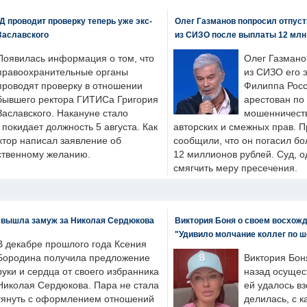
 проводит проверку теперь уже экс-
Олег Газманов попросил отпуст
Заславского
из СИЗО после выплаты 12 млн
Появилась информация о том, что
Олег Газмано
правоохранительные органы
из СИЗО его 
проводят проверку в отношении
Филиппа Росс
бывшего ректора ГИТИСа Григория
арестован по
Заславского. Накануне стало
мошенничеств
н покидает должность 5 августа. Как
авторских и смежных прав. П
ктор написал заявление об
сообщили, что он погасил бо
бственному желанию.
12 миллионов рублей. Суд, о
смягчить меру пресечения.
 вышла замуж за Николая Сердюкова
Виктория Боня о своем восхожд
"Удивило молчание коллег по ш
В декабре прошлого года Ксения
Бородина получила предложение
Виктория Бон
руки и сердца от своего избранника
назад осущес
Николая Сердюкова. Пара не стала
ей удалось вз
тянуть с оформлением отношений
делилась, с к