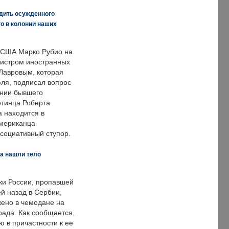
дить осужденного
о в колонии наших
 США Марко Рубио на
нистром иностранных
Лавровым, которая
ля, подписал вопрос
нии бывшего
отинца Роберта
а находится в
американца
ссоциативный ступор.
а нашли тело
ки России, пропавшей
й назад в Сербии,
ено в чемодане на
рада. Как сообщается,
ю в причастности к ее