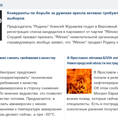
НЯ
Конкуренты по борьбе за думские кресла активно требуют
выборов
Председатель "Родины" Алексей Журавлев подал в Верховный 
регистрации списка кандидатов в парламент от партии "Яблок
Слуцкий призвал признать "Яблоко" нежелательной организаци
справедливорос вообще заявил, что "Яблоко" продает Родину 
ил снизить требования к качеству
В Ярославле обломки БПЛА поп
Нижегородской области постра
Минтранс предложил
В Ярославле 
"скорректировать" технические
попали в рез
требования к качеству
нефтеперера
авиакеросина в сторону снижения.
Об этом сооб
По мнению ведомства, это позволит
Михаил Еврае
ество топлива. Предлагается, в
возник пожар, которые сейча
скать авиакеросин с менее
специалисты. Есть и пострад
ваниями к температуре замерзания
осколочные ранения получил
 как делают сейчас, а при –50°C.