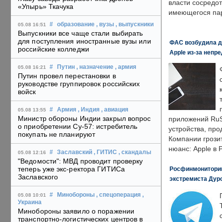
власти сосредо
«Упырь» Ткачука
имеющегося пар
#
образование
, вузы
, выпускники
05.08 16:51
Выпускники все чаще стали выбирать
для поступления иностранные вузы или
ФАС возбудила д
российские колледжи
Apple из-за непр
#
Путин
, назначение
, армия
05.08 16:21
Путин провел перестановки в
руководстве группировок российских
войск
#
Армия
, Индия
, авиация
05.08 13:55
Министр обороны Индии закрыл вопрос
приложений RuS
о приобретении Су-57: истребитель
устройства, пр
покупать не планируют
Компании грозит
нюанс: Apple в 
#
Заславский
, ГИТИС
, скандалы
05.08 12:16
"Ведомости": МВД проводит проверку
теперь уже экс-ректора ГИТИСа
Росфинмониторинг
Заславского
экстремиста Дуро
#
Минобороны
, спецоперация
,
05.08 10:01
Украина
Минобороны заявило о поражении
транспортно-логистических центров в