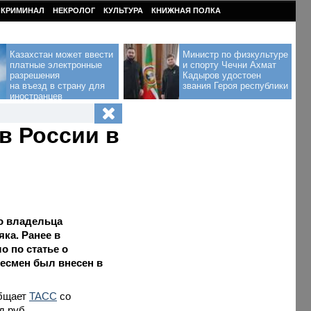
КРИМИНАЛ
НЕКРОЛОГ
КУЛЬТУРА
КНИЖНАЯ ПОЛКА
Казахстан может ввести
Министр по физкультуре
платные электронные
и спорту Чечни Ахмат
разрешения
Кадыров удостоен
на въезд в страну для
звания Героя республики
иностранцев
в России в
о владельца
яка. Ранее в
о по статье о
несмен был внесен в
общает
ТАСС
со
д руб.