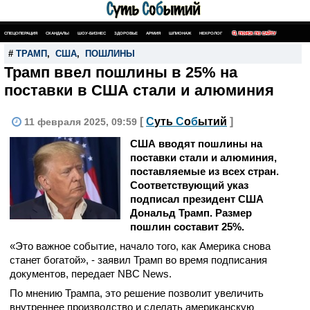
СПЕЦОПЕРАЦИЯ
СКАНДАЛЫ
ШОУ-БИЗНЕС
ЗДОРОВЬЕ
АРМИЯ
ШПИОНАЖ
НЕКРОЛОГ
ПОИСК ПО САЙТУ
#
ТРАМП
,
США
,
ПОШЛИНЫ
Трамп ввел пошлины в 25% на
поставки в США стали и алюминия
[
С
уть
С
о
б
ытий
]
11 февраля 2025, 09:59
США вводят пошлины на
поставки стали и алюминия,
поставляемые из всех стран.
Соответствующий указ
подписал президент США
Дональд Трамп. Размер
пошлин составит 25%.
«Это важное событие, начало того, как Америка снова
станет богатой», - заявил Трамп во время подписания
документов, передает NBC News.
По мнению Трампа, это решение позволит увеличить
внутреннее производство и сделать американскую