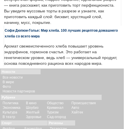
— книга расскажет, как приготовить торт перфекциониста.
Вы увидите муссовые торты в разрезе и узнаете, как
приготовить каждый слой: бисквит, хрустящий слой,
начинку, мусс, покрытие.
Софи Дюпюи-Голье: Мир хлеба. 100 лучших рецептов домашнего
хлеба со всего мира
Аромат свежеиспеченного хлеба повышает уровень
эндорфинов, гормонов счастья. Это работает на
генетическом уровне, ведь хлеб — универсальный продукт,
основа повседневного рациона всех народов мира.
Новости
Все новости
В мире
Фото
Новости партнеров
Рубрики
Политика
В кино
Общество
Происшествия
Экономика
Шоубиз
Криминал
Авто
Культура
Желтый
Туризм
Хайтек
В театр
Здоровье
Сад-огород
Спорт
Регионы
Футбол
Баскетбол
Татарстан