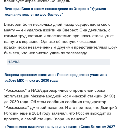
планирует через несколько недель.
Виктория Боня о своем восхождении на Эверест: "Удивило
молчание коллег по шоу-бизнесу"
Виктория Боня несколько дней назад осуществила свою
мечту — ей удалось взойти на Эверест. Она делилась, с
какими трудностями и опасностями пришлось столкнуться
на пути к вершине. Однако её поступок оказался
практически незамеченным другими представителями шоу-
бизнеса, что неприятно удивило телезвезду.
НАУКА
Вопреки прогнозам скептиков, Россия продолжит участие в
работе МКС - пока до 2030 года
"Роскосмос" и NASA договорились о продлении срока
эксплуатации Международной космической станции (МКС)
до 2030 года. Об этом сообщил сообщил гендиректор
"Роскосмоса" Дмитрий Баканов. И это при том, что Дмитрий
Рогозин еще в 2014 году заявлял, что Россия выходит из
проекта, а самой станции "пора на пенсию".
«Роскосмос» планирует запуск двух ракет «Союз-5» летом 2027