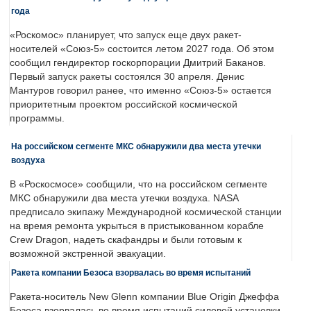
года
«Роскомос» планирует, что запуск еще двух ракет-
носителей «Союз-5» состоится летом 2027 года. Об этом
сообщил гендиректор госкорпорации Дмитрий Баканов.
Первый запуск ракеты состоялся 30 апреля. Денис
Мантуров говорил ранее, что именно «Союз-5» остается
приоритетным проектом российской космической
программы.
На российском сегменте МКС обнаружили два места утечки
воздуха
В «Роскосмосе» сообщили, что на российском сегменте
МКС обнаружили два места утечки воздуха. NASA
предписало экипажу Международной космической станции
на время ремонта укрыться в пристыкованном корабле
Crew Dragon, надеть скафандры и были готовым к
возможной экстренной эвакуации.
Ракета компании Безоса взорвалась во время испытаний
Ракета-носитель New Glenn компании Blue Origin Джеффа
Безоса взорвалась во время испытаний силовой установки