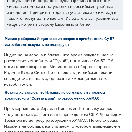
поступления иностранные вузы. Причина этого в том
числе в сложности поступления в российские учебные
заведения. Приоритет отдается участникам олимпиад и
тем, кто поступает по квотам. Из-за этого выпускники все
чаще смотрят в сторону Европы или Китая.
Министр обороны Индии закрыл вопрос о приобретении Су-57:
истребитель покупать не планируют
Индия не намерена в ближайшее время закупать новые
российские истребители "Сухой", в том числе Су-57. Об
этом заявил секретарь Министерства обороны страны
Раджеш Кумар Сингх. По его словам, индийские власти
сосредоточатся на модернизации имеющегося парка
истребителей.
Нетаньяху заявил, что Израиль не соглашался с планом
трамповского "Совета мира" по разоружению ХАМАС
Премьер-министр Израиля Биньямин Нетаньяху заявил,
что у него есть разногласия с президентом США Дональдом
Трампом по вопросу разоружения ХАМАС. По его словам,
Израиль не соглашался с планом, о котором американский