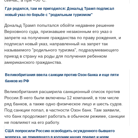
сейчас, а при –50°C.
Где родился, там не пригодился: Дональд Трамп подписал
новый указ по борьбе с "родильным туризмом"
Дональд Трамп попытался обойти недавнее решение
Верховного суда, признавшее незаконным его указ о
запрете на получение гражданства по праву рождения, и
подписал новый указ, направленный на запрет так
называемого "родильного туризма", подразумевающего
приезд в страну на роды для получения ребенком
американского гражданства.
Великобритания ввела санкции против Озон банка и еще пяти
банков из РФ
Великобритания расширила санкционный список против
России.В него были включены 12 компаний, в том числе
ряд банков, а также одно физическое лицо и шесть судов.
Под санкции попал, в частности Озон банк. Там заявили,
что банк продолжает работать в обычном режиме, санкции
не повлияют на его работу.
США попросили Россию освободить осужденного бывшего
морпеха, не принявшего в колонии наших правил и норм