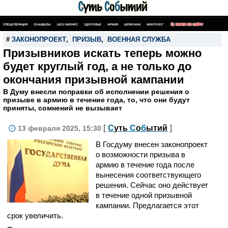
СПЕЦОПЕРАЦИЯ
СКАНДАЛЫ
ШОУ-БИЗНЕС
ЗДОРОВЬЕ
АРМИЯ
ШПИОНАЖ
НЕКРОЛОГ
ПОИСК ПО САЙТУ
#
ЗАКОНОПРОЕКТ
,
ПРИЗЫВ
,
ВОЕННАЯ СЛУЖБА
Призывников искать теперь можно
будет круглый год, а не только до
окончания призывной кампании
В Думу внесли поправки об исполнении решения о
призыве в армию в течение года, то, что они будут
приняты, сомнений не вызывает
[
С
уть
С
о
б
ытий
]
13 февраля 2025, 15:30
В Госдуму внесен законопроект
о возможности призыва в
армию в течение года после
вынесения соответствующего
решения. Сейчас оно действует
в течение одной призывной
кампании. Предлагается этот
срок увеличить.