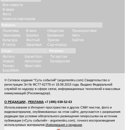
Все новости
В мире
Фото
Новости партнеров
Рубрики
Политика
В кино
Общество
Происшествия
Экономика
Шоубиз
Криминал
Авто
Культура
Желтый
Туризм
Хайтек
В театр
Здоровье
Сад-огород
Спорт
Регионы
Футбол
Баскетбол
Татарстан
Хоккей
Автоспорт
Белоруссия
Теннис
Фристайл
Бокс/ММА
© Сетевое издание "Суть событий" (argumentiru.com) Свидетельство о
регистрации Эл № ФС77-62778 от 18.08.2015 года. Выдано Федеральной
службой по надзору в сфере связи, информационных технологий и массовых
коммуникаций (Роскомнадзор).
О РЕДАКЦИИ
,
РЕКЛАМА
+7 (495) 638-52-63
Использование в Интернет-пространстве и других СМИ текстов, фото и
видеоматериалов, опубликованных на этом сайте, допускается с
разрешения
редакции
при условии обязательного размещения гиперссылки на источник
публикации («Суть событий» - argumentiru.com), точного воспроизведения
используемых материалов.
Информация о редакции