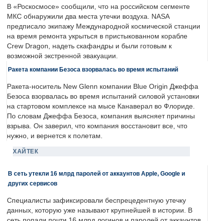
В «Роскосмосе» сообщили, что на российском сегменте
МКС обнаружили два места утечки воздуха. NASA
предписало экипажу Международной космической станции
на время ремонта укрыться в пристыкованном корабле
Crew Dragon, надеть скафандры и были готовым к
возможной экстренной эвакуации.
Ракета компании Безоса взорвалась во время испытаний
Ракета-носитель New Glenn компании Blue Origin Джеффа
Безоса взорвалась во время испытаний силовой установки
на стартовом комплексе на мысе Канаверал во Флориде.
По словам Джеффа Безоса, компания выясняет причины
взрыва. Он заверил, что компания восстановит все, что
нужно, и вернется к полетам.
ХАЙТЕК
В сеть утекли 16 млрд паролей от аккаунтов Apple, Google и
других сервисов
Специалисты зафиксировали беспрецедентную утечку
данных, которую уже называют крупнейшей в истории. В
сеть попали почти 16 млрд логинов и паролей от аккаунтов