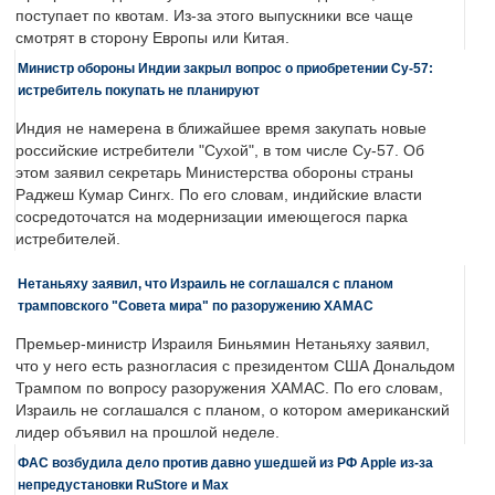
поступает по квотам. Из-за этого выпускники все чаще
смотрят в сторону Европы или Китая.
Министр обороны Индии закрыл вопрос о приобретении Су-57:
истребитель покупать не планируют
Индия не намерена в ближайшее время закупать новые
российские истребители "Сухой", в том числе Су-57. Об
этом заявил секретарь Министерства обороны страны
Раджеш Кумар Сингх. По его словам, индийские власти
сосредоточатся на модернизации имеющегося парка
истребителей.
Нетаньяху заявил, что Израиль не соглашался с планом
трамповского "Совета мира" по разоружению ХАМАС
Премьер-министр Израиля Биньямин Нетаньяху заявил,
что у него есть разногласия с президентом США Дональдом
Трампом по вопросу разоружения ХАМАС. По его словам,
Израиль не соглашался с планом, о котором американский
лидер объявил на прошлой неделе.
ФАС возбудила дело против давно ушедшей из РФ Apple из-за
непредустановки RuStore и Max