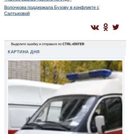
Волочкова поддержала Бузову в конфликте с
Салтыковой
33
Выделите ошибку и отправьте по
CTRL+ENTER
sm
КАРТИНА ДНЯ