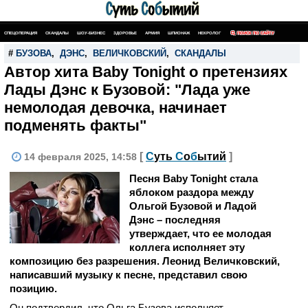
СПЕЦОПЕРАЦИЯ
СКАНДАЛЫ
ШОУ-БИЗНЕС
ЗДОРОВЬЕ
АРМИЯ
ШПИОНАЖ
НЕКРОЛОГ
ПОИСК ПО САЙТУ
#
БУЗОВА
,
ДЭНС
,
ВЕЛИЧКОВСКИЙ
,
СКАНДАЛЫ
Автор хита Baby Tonight о претензиях
Лады Дэнс к Бузовой: "Лада уже
немолодая девочка, начинает
подменять факты"
[
С
уть
С
о
б
ытий
]
14 февраля 2025, 14:58
Песня Baby Tonight стала
яблоком раздора между
Ольгой Бузовой и Ладой
Дэнс – последняя
утверждает, что ее молодая
коллега исполняет эту
композицию без разрешения. Леонид Величковский,
написавший музыку к песне, представил свою
позицию.
Он подтвердил, что Ольга Бузова исполняет