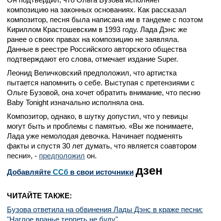
композицию на законных основаниях. Как рассказал
композитор, песня была написана им в тандеме с поэтом
Кириллом Крастошевским в 1993 году. Лада Дэнс же
ранее о своих правах на композицию не заявляла.
Данные в реестре Российского авторского общества
подтверждают его слова, отмечает издание Super.
Леонид Величковский предположил, что артистка
пытается напомнить о себе. Выступая с претензиями с
Ольге Бузовой, она хочет обратить внимание, что песню
Baby Tonight изначально исполняла она.
Композитор, однако, в шутку допустил, что у певицы
могут быть и проблемы с памятью. «Вы же понимаете,
Лада уже немолодая девочка. Начинает подменять
факты и спустя 30 лет думать, что является соавтором
песни», -
предположил
он.
дзен
Добавляйте
CСб
в свои источники
ЧИТАЙТЕ ТАКЖЕ:
Бузова ответила на обвинения Лады Дэнс в краже песни:
"Наглое вранье терпеть не буду"