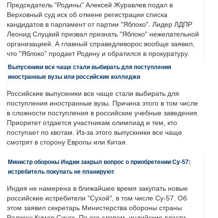
Председатель "Родины" Алексей Журавлев подал в
Верховный суд иск об отмене регистрации списка
кандидатов в парламент от партии "Яблоко". Лидер ЛДПР
Леонид Слуцкий призвал признать "Яблоко" нежелательной
организацией. А главный справедливорос вообще заявил,
что "Яблоко" продает Родину и обратился в прокуратуру.
Выпускники все чаще стали выбирать для поступления
иностранные вузы или российские колледжи
Российские выпускники все чаще стали выбирать для
поступления иностранные вузы. Причина этого в том числе
в сложности поступления в российские учебные заведения.
Приоритет отдается участникам олимпиад и тем, кто
поступает по квотам. Из-за этого выпускники все чаще
смотрят в сторону Европы или Китая.
Министр обороны Индии закрыл вопрос о приобретении Су-57:
истребитель покупать не планируют
Индия не намерена в ближайшее время закупать новые
российские истребители "Сухой", в том числе Су-57. Об
этом заявил секретарь Министерства обороны страны
Раджеш Кумар Сингх. По его словам, индийские власти