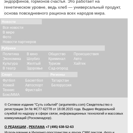
эндорфинов, гормонов счастья. Это работает на
генетическом уровне, ведь хлеб — универсальный продукт,
основа повседневного рациона всех народов мира.
Новости
Все новости
В мире
Фото
Новости партнеров
Рубрики
Политика
В кино
Общество
Происшествия
Экономика
Шоубиз
Криминал
Авто
Культура
Желтый
Туризм
Хайтек
В театр
Здоровье
Сад-огород
Спорт
Регионы
Футбол
Баскетбол
Татарстан
Хоккей
Автоспорт
Белоруссия
Теннис
Фристайл
Бокс/ММА
© Сетевое издание "Суть событий" (argumentiru.com) Свидетельство о
регистрации Эл № ФС77-62778 от 18.08.2015 года. Выдано Федеральной
службой по надзору в сфере связи, информационных технологий и массовых
коммуникаций (Роскомнадзор).
О РЕДАКЦИИ
,
РЕКЛАМА
+7 (495) 638-52-63
Использование в Интернет-пространстве и других СМИ текстов, фото и