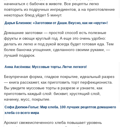
начинаться с бабочек в животе. Все рецепты легко
повторить из подручных ингредиентов, а на приготовление
некоторых блюд уйдет 5 минут.
Дарья Близнюк: «Заготовки от Даши. Вкусно, как ни «крути»!
Домашние заготовки — простой способ есть полезные
фрукты и овощи круглый год. А еще это очень удобно:
делать их легко и под рукой всегда будет готовая еда. Тем
более баночка угощения, сделанного своими руками, —
лучший подарок.
Анна Аксёнова: Муссовые торты. Легче легкого!
Безупречная форма, гладкое покрытие, идеальный разрез
— книга расскажет, как приготовить торт перфекциониста.
Вы увидите муссовые торты в разрезе и узнаете, как
приготовить каждый слой: бисквит, хрустящий слой,
начинку, мусс, покрытие.
Софи Дюпюи-Голье: Мир хлеба. 100 лучших рецептов домашнего
хлеба со всего мира
Аромат свежеиспеченного хлеба повышает уровень