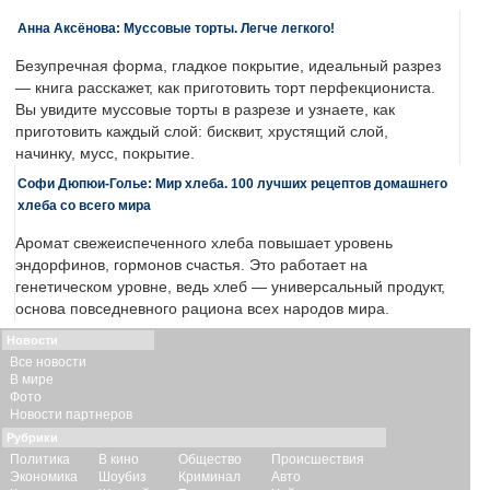
Анна Аксёнова: Муссовые торты. Легче легкого!
Безупречная форма, гладкое покрытие, идеальный разрез
— книга расскажет, как приготовить торт перфекциониста.
Вы увидите муссовые торты в разрезе и узнаете, как
приготовить каждый слой: бисквит, хрустящий слой,
начинку, мусс, покрытие.
Софи Дюпюи-Голье: Мир хлеба. 100 лучших рецептов домашнего
хлеба со всего мира
Аромат свежеиспеченного хлеба повышает уровень
эндорфинов, гормонов счастья. Это работает на
генетическом уровне, ведь хлеб — универсальный продукт,
основа повседневного рациона всех народов мира.
Новости
Все новости
В мире
Фото
Новости партнеров
Рубрики
Политика
В кино
Общество
Происшествия
Экономика
Шоубиз
Криминал
Авто