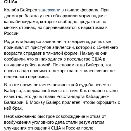
США».
Колаба Байерса
задержали
в начале февраля. При
досмотре багажа у него обнаружили мармеладки с
каннабиноидами, которые свободно продаются во
многих странах, но приравниваются к наркотикам в
России.
Родители Байерса заявляли, что мармеладки их сын
принимал от приступов эпилепсии, которой с 15-летнего
возраста страдает в тяжелой форме. Накануне они
сообщили, что он находился в посольстве США в
ожидании рейса домой. По словам отца Байерса, тот
снова начал принимать лекарства от эпилепсии после
недельного перерыва.
В то же время остается неизвестной судьба невесты
Байерса, задержанной вместе с ним. Как недавно стало
известно, это дочь главы Росстандарта Кабардино-
Балкарии. В Москву Байерс прилетел, чтобы оформить с
ней брак.
Необыкновенно быстрое освобождение и отказ от
возбуждения уголовного дела стали результатом
улучшения отношений США и России после