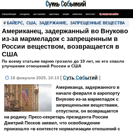
СПЕЦОПЕРАЦИЯ
СКАНДАЛЫ
ШОУ-БИЗНЕС
ЗДОРОВЬЕ
АРМИЯ
ШПИОНАЖ
НЕКРОЛОГ
ПОИСК ПО САЙТУ
#
БАЙЕРС
,
США
,
ЗАДЕРЖАНИЕ
,
ЗАПРЕЩЕННЫЕ ВЕЩЕСТВА
Американец, задержанный во Внуково
из-за мармеладок с запрещенным в
России веществом, возвращается в
США
По всему статьям парню грозило до 10 лет, но его спасло
улучшение отношений России и США
[
С
уть
С
о
б
ытий
]
18 февраля 2025, 10:13
Американца, задержанного в
начале февраля в аэропорту
Внуково из-за мармеладок с
запрещенными веществами,
отпустили, он возвращается
на родину. Пресс-секретарь президента России
Дмитрий Песков заявил, что освобождение
произошло «в контексте нормализации отношений с