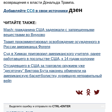
возвращения к власти Дональда Трампа.
дзен
Добавляйте
CСб
в свои источники
ЧИТАЙТЕ ТАКЖЕ:
Mash: гражданина США задержали с запрещенными
веществами во Внуково
Трамп прокомментировал освобождение осужденного в
России американца Фогеля
Суд в Химках приговорил американского учителя, ранее
работавшего в посольстве США, к 14 годам колонии
Отсидевшего в США за торговлю оружием уже
"десяточку" Виктора Бута наконец обменяли на
американскую баскетболистку, курившую неправильный
вейп
40
Выделите ошибку и отправьте по
CTRL+ENTER
sm