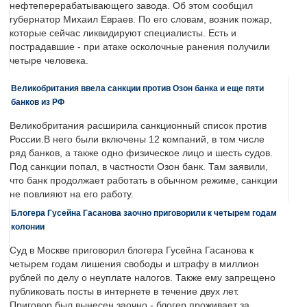
нефтеперерабатывающего завода. Об этом сообщил
губернатор Михаил Евраев. По его словам, возник пожар,
которые сейчас ликвидируют специалисты. Есть и
пострадавшие - при атаке осколочные ранения получили
четыре человека.
Великобритания ввела санкции против Озон банка и еще пяти
банков из РФ
Великобритания расширила санкционный список против
России.В него были включены 12 компаний, в том числе
ряд банков, а также одно физическое лицо и шесть судов.
Под санкции попал, в частности Озон банк. Там заявили,
что банк продолжает работать в обычном режиме, санкции
не повлияют на его работу.
Блогера Гусейна Гасанова заочно приговорили к четырем годам
колонии
Суд в Москве приговорил блогера Гусейна Гасанова к
четырем годам лишения свободы и штрафу в миллион
рублей по делу о неуплате налогов. Также ему запрещено
публиковать посты в интернете в течение двух лет.
Приговор был вынесен заочно - блогер проживает за