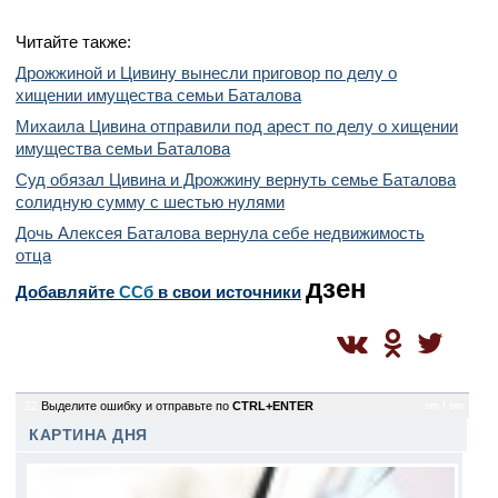
Читайте также:
Дрожжиной и Цивину вынесли приговор по делу о
хищении имущества семьи Баталова
Михаила Цивина отправили под арест по делу о хищении
имущества семьи Баталова
Суд обязал Цивина и Дрожжину вернуть семье Баталова
солидную сумму с шестью нулями
Дочь Алексея Баталова вернула себе недвижимость
отца
дзен
Добавляйте
CСб
в свои источники
22
Выделите ошибку и отправьте по
CTRL+ENTER
sm / sm
КАРТИНА ДНЯ