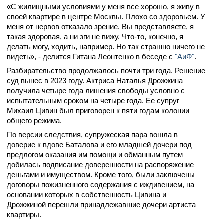
«С жилищными условиями у меня все хорошо, я живу в
своей квартире в центре Москвы. Плохо со здоровьем. У
меня от нервов отказало зрение. Вы представляете, я
такая здоровая, а ни зги не вижу. Что-то, конечно, я
делать могу, ходить, например. Но так страшно ничего не
видеть», - делится Гитана Леонтенко в беседе с
"АиФ"
.
Разбирательство продолжалось почти три года. Решение
суд вынес в 2023 году. Актриса Наталья Дрожжина
получила четыре года лишения свободы условно с
испытательным сроком на четыре года. Ее супруг
Михаил Цивин был приговорен к пяти годам колонии
общего режима.
По версии следствия, супружеская пара вошла в
доверие к вдове Баталова и его младшей дочери под
предлогом оказания им помощи и обманным путем
добилась подписание доверенности на распоряжение
деньгами и имуществом. Кроме того, были заключены
договоры пожизненного содержания с иждивением, на
основании которых в собственность Цивина и
Дрожжиной перешли принадлежавшие дочери артиста
квартиры.