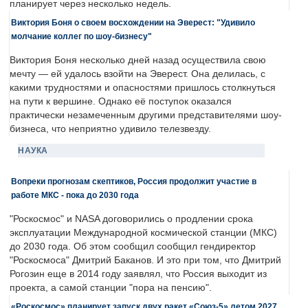
планирует через несколько недель.
Виктория Боня о своем восхождении на Эверест: "Удивило
молчание коллег по шоу-бизнесу"
Виктория Боня несколько дней назад осуществила свою
мечту — ей удалось взойти на Эверест. Она делилась, с
какими трудностями и опасностями пришлось столкнуться
на пути к вершине. Однако её поступок оказался
практически незамеченным другими представителями шоу-
бизнеса, что неприятно удивило телезвезду.
НАУКА
Вопреки прогнозам скептиков, Россия продолжит участие в
работе МКС - пока до 2030 года
"Роскосмос" и NASA договорились о продлении срока
эксплуатации Международной космической станции (МКС)
до 2030 года. Об этом сообщил сообщил гендиректор
"Роскосмоса" Дмитрий Баканов. И это при том, что Дмитрий
Рогозин еще в 2014 году заявлял, что Россия выходит из
проекта, а самой станции "пора на пенсию".
«Роскосмос» планирует запуск двух ракет «Союз-5» летом 2027