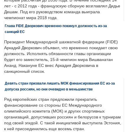
который рассчитан до 2030 года. В течение последних 14
лет - с 2012 года - французскую сборную возглавлял Дидье
Дешам. Под его руководством команда выиграла
чемпионат мира 2018 года.
Глава FIDE Дворкович временно покинул должность из-за
санкций ЕС
Президент Международной шахматной федерации (FIDE)
Аркадий Дворкович объявил, что временно покидает свою
должность. Исполнять обязанности главы организации
будет его заместитель, 15-й чемпион мира Вишванатан
Ананд. Накануне ЕС внес Аркадия Дворковича в
санкционный список.
Девять стран призвали лишить МОК финансирования ЕС из-за
допуска россиян, но они очевидно в меньшинстве
Ряд европейских стран предложили прекратить
финансирование со стороны ЕС Международного
олимпийского комитета (МОК) и других спортивных
организаций, допустивших россиян и белорусов к турнирам
под своей эгидой. С такой инициативой выступила Эстония,
к ней присоединились еще восемь стран.