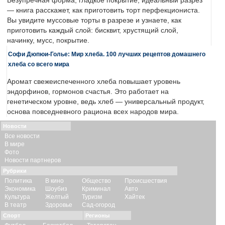
Безупречная форма, гладкое покрытие, идеальный разрез
— книга расскажет, как приготовить торт перфекциониста.
Вы увидите муссовые торты в разрезе и узнаете, как
приготовить каждый слой: бисквит, хрустящий слой,
начинку, мусс, покрытие.
Софи Дюпюи-Голье: Мир хлеба. 100 лучших рецептов домашнего
хлеба со всего мира
Аромат свежеиспеченного хлеба повышает уровень
эндорфинов, гормонов счастья. Это работает на
генетическом уровне, ведь хлеб — универсальный продукт,
основа повседневного рациона всех народов мира.
Новости
Все новости
В мире
Фото
Новости партнеров
Рубрики
Политика
В кино
Общество
Происшествия
Экономика
Шоубиз
Криминал
Авто
Культура
Желтый
Туризм
Хайтек
В театр
Здоровье
Сад-огород
Спорт
Регионы