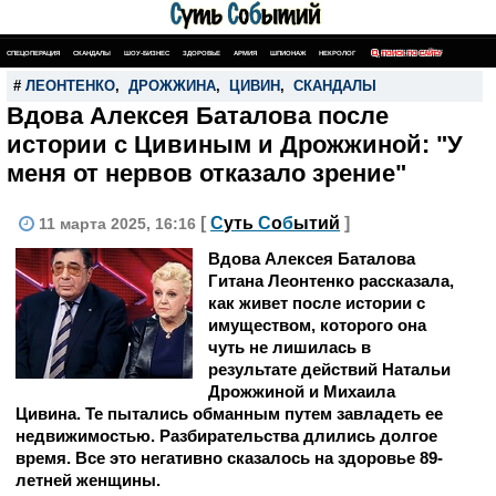
СПЕЦОПЕРАЦИЯ
СКАНДАЛЫ
ШОУ-БИЗНЕС
ЗДОРОВЬЕ
АРМИЯ
ШПИОНАЖ
НЕКРОЛОГ
ПОИСК ПО САЙТУ
#
ЛЕОНТЕНКО
,
ДРОЖЖИНА
,
ЦИВИН
,
СКАНДАЛЫ
Вдова Алексея Баталова после
истории с Цивиным и Дрожжиной: "У
меня от нервов отказало зрение"
[
С
уть
С
о
б
ытий
]
11 марта 2025, 16:16
Вдова Алексея Баталова
Гитана Леонтенко рассказала,
как живет после истории с
имуществом, которого она
чуть не лишилась в
результате действий Натальи
Дрожжиной и Михаила
Цивина. Те пытались обманным путем завладеть ее
недвижимостью. Разбирательства длились долгое
время. Все это негативно сказалось на здоровье 89-
летней женщины.