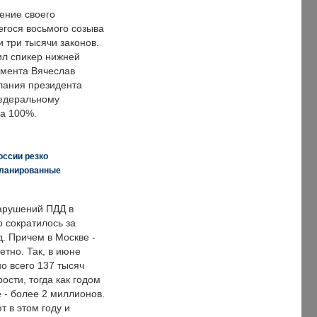
ение своего
гося восьмого созыва
 три тысячи законов.
ил спикер нижней
мента Вячеслав
лания президента
едеральному
а 100%.
оссии резко
планированные
арушений ПДД в
о сократилось за
. Причем в Москве -
етно. Так, в июне
о всего 137 тысяч
сти, тогда как годом
 - более 2 миллионов.
 в этом году и