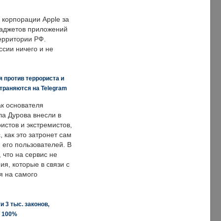
корпорации Apple за
гаджетов приложений
ерритории РФ.
ссии ничего и не
 против террориста и
траняются на Telegram
ак основателя
ла Дурова внесли в
истов и экстремистов,
, как это затронет сам
 его пользователей. В
что на сервис не
я, которые в связи с
я на самого
 3 тыс. законов,
а 100%