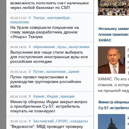
возможность пополнять счет наличными
через любой банкомат по СБП
#
Ткачук
, екатеринбург
,
05.08 17:07
покушение
На Урале совершили покушение на
Нетаньяху заявил
главу завода-разработчика дронов
планом трамповс
«Упырь» Ткачука
ХАМАС
#
образование
, вузы
, выпускники
05.08 16:51
Выпускники все чаще стали выбирать
для поступления иностранные вузы или
российские колледжи
#
Путин
, назначение
, армия
05.08 16:21
Путин провел перестановки в
ХАМАС. По его 
руководстве группировок российских
планом, о кото
войск
на прошлой нед
#
Армия
, Индия
, авиация
05.08 13:55
Министр обороны Индии закрыл вопрос
Министр обороны
о приобретении Су-57: истребитель
Су-57: истребите
покупать не планируют
#
Заславский
, ГИТИС
, скандалы
05.08 12:16
"Ведомости": МВД проводит проверку