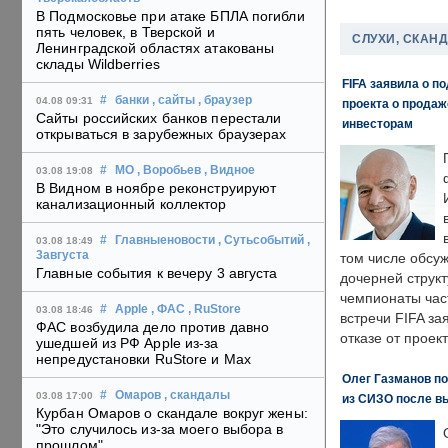
В Подмосковье при атаке БПЛА погибли
пять человек, в Тверской и
СЛУХИ, СКАН
Ленинградской областях атакованы
склады Wildberries
FIFA заявила о п
#
банки
, сайты
, браузер
04.08 09:31
проекта о прода
Сайты российских банков перестали
инвесторам
открываться в зарубежных браузерах
#
МО
, Воробьев
, Видное
03.08 19:08
В Видном в ноябре реконструируют
канализационный коллектор
#
Главныеновости
, Сутьсобытий
,
03.08 18:49
3августа
том числе обсу
Главные события к вечеру 3 августа
дочерней струк
чемпионаты час
#
Apple
, ФАС
, RuStore
03.08 18:46
встречи FIFA з
ФАС возбудила дело против давно
отказе от проект
ушедшей из РФ Apple из-за
непредустановки RuStore и Max
Олег Газманов по
#
Омаров
, скандалы
03.08 17:00
из СИЗО после в
Курбан Омаров о скандале вокруг жены:
"Это случилось из-за моего выбора в
прошлом"