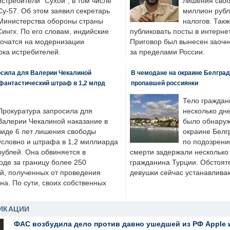
истребители "Сухой", в том числе
лишения своб
Су-57. Об этом заявил секретарь
миллион рубл
Министерства обороны страны
налогов. Так
ингх. По его словам, индийские
публиковать посты в интернет
точатся на модернизации
Приговор был вынесен заочно
ка истребителей.
за пределами России.
осила для Валерии Чекалиной
В чемодане на окраине Белград
фантастический штраф в 1,2 млрд
пропавшей россиянки
Тело граждан
Прокуратура запросила для
несколько дне
Валерии Чекалиной наказание в
было обнаруж
виде 6 лет лишения свободы
окраине Белг
условно и штрафа в 1,2 миллиарда
по подозрени
рублей. Она обвиняется в
смерти задержали несколько 
оде за границу более 250
гражданина Турции. Обстоят
й, полученных от проведения
девушки сейчас устанавлива
а. По сути, своих собственных
ИКАЦИИ
ФАС возбудила дело против давно ушедшей из РФ Apple 