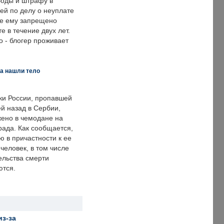
оды и штрафу в
ей по делу о неуплате
же ему запрещено
е в течение двух лет.
 - блогер проживает
а нашли тело
ки России, пропавшей
й назад в Сербии,
ено в чемодане на
рада. Как сообщается,
ю в причастности к ее
человек, в том числе
ельства смерти
ются.
из-за