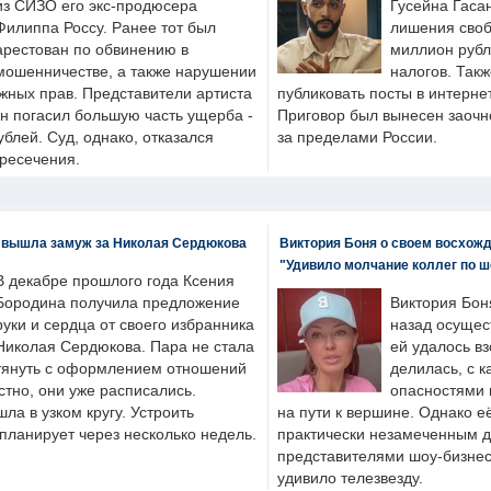
из СИЗО его экс-продюсера
Гусейна Гаса
Филиппа Россу. Ранее тот был
лишения своб
арестован по обвинению в
миллион рубл
мошенничестве, а также нарушении
налогов. Так
жных прав. Представители артиста
публиковать посты в интернет
он погасил большую часть ущерба -
Приговор был вынесен заочно
блей. Суд, однако, отказался
за пределами России.
пресечения.
 вышла замуж за Николая Сердюкова
Виктория Боня о своем восхожд
"Удивило молчание коллег по ш
В декабре прошлого года Ксения
Бородина получила предложение
Виктория Бон
руки и сердца от своего избранника
назад осущес
Николая Сердюкова. Пара не стала
ей удалось вз
тянуть с оформлением отношений
делилась, с к
естно, они уже расписались.
опасностями 
а в узком кругу. Устроить
на пути к вершине. Однако е
планирует через несколько недель.
практически незамеченным 
представителями шоу-бизнес
удивило телезвезду.