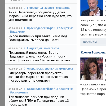
#
Пересильд
, Мороз
, скандалы
03.08 16:38
Анна Пересильд - об учебе у Дарьи
Мороз: "Она берет на свой курс тех, кто
уже снимается"
авторских и сме
сообщили, что 
#
Краснодарскийкрай
, Геленджик
03.08 16:03
12 миллионов ру
, Владимир
смягчить меру 
Число погибших при атаке БПЛА под
Геленджиком выросло до шести
ШОУБИЗ
#
Надеждин
, иноагенты
03.08 14:38
Признанный иноагентом Борис
Ксения Бородина
Надеждин улетел из России и постит
свои фото на фоне Эйфелевой башни
#
операторы
, звонки
, маркировка
03.08 14:14
Операторы перестали пропускать
звонки без маркировки, но платить за
них все равно приходится
– как стало изв
Церемония прошл
#
Краснодарскийкрай
, Геленджик
03.08 12:47
, беспилотник
торжество пара 
Три человека погибли при падении
обломков БПЛА в Геленджике, еще 13
пострадали