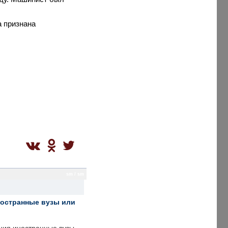
а признана
sm / sm
ностранные вузы или