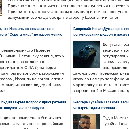
Российские выпускники все чаще стали выбирать для поступле
Причина этого в том числе в сложности поступления в российс
Приоритет отдается участникам олимпиад и тем, кто поступает 
выпускники все чаще смотрят в сторону Европы или Китая.
, что Израиль не соглашался с
Боярский: Новая Дума вернется 
кого "Совета мира" по разоружению
регулировании видеоигр после
Депутаты Гос
Премьер-министр Израиля
вернутся к во
Биньямин Нетаньяху заявил, что у
регулировани
него есть разногласия с
заявил глава 
президентом США Дональдом
информполити
Трампом по вопросу разоружения
Законопроект предусматрива
словам, Израиль не соглашался с
играх по номеру телефона ил
ром американский лидер объявил
маркировку контента, а также
еле.
запрещенной в России инфо
 Индии закрыл вопрос о приобретении
Блогера Гусейна Гасанова заоч
ль покупать не планируют
четырем годам колонии
Индия не намерена в ближайшее
Суд в Москве
время закупать новые российские
Гусейна Гаса