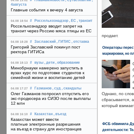
#
Главныеновости
, Сутьсобытий
,
04.08 19:02
4августа
Главные события к вечеру 4 августа
#
Россельхознадзор
, ЕС
, транзит
04.08 18:54
Россельхознадзор вводит запрет на
транзит через Россию мяса птицы из ЕС
продает.
#
Заславский
, ГИТИС
, отставка
04.08 18:28
Григорий Заславский покинул пост
Операторы перест
ректора ГИТИСа
маркировки, но п
#
вузы
, дети
, образование
04.08 18:13
Минобрнауки намерено запустить в
вузах курс по подготовке студентов к
семейной жизни и воспитанию детей
#
Газманов
, суд
, скандалы
04.08 17:27
Олег Газманов попросил отпустить его
Однако, по слов
экс-продюсера из СИЗО после выплаты
сбрасывается, а
12 млн
который взимает
#
Казахстан
, въезд
04.08 16:10
Казахстан может ввести
ФСБ обвинила Ду
платные электронные разрешения
на въезд в страну для иностранцев
деятельности: Те