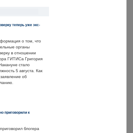
верку теперь уже экс-
формация о том, что
ельные органы
верку в отношении
ора ГИТИСа Григория
 Накануне стало
лжность 5 августа. Как
 заявление об
еланию.
но приговорили к
 приговорил блогера