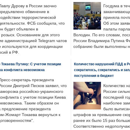
Павлу Дурову в России заочно
Госдума в теч
предъявлено обвинение в
заканчивающе
содействии террористической
приняла почти
деятельности. ФСБ сообщила, что
Об этом заяв
он будет объявлен в
палаты парла
розыск. Основанием для этого
Володин. По его словам, пос
ие администрацией Telegram чатов
России Владимира Путина Ф
е используются для координации
собранию были выполнены н
рсий в РФ.
 Токаева Путину: С учетом позиции
Количество нарушений ПДД в Р
ка конфликта невозможна
сократилось, сократились и за
поступления в бюджет
Пресс-секретарь президента
России Дмитрий Песков заявил, что
Количество н
заморозка российско-украинского
России сильн
конфликта с учетом позиции Киева
последний год
невозможна. Таким образом он
наиболее зам
а предложение президента
было выписан
ым-Жомарт Токаева вернуться к
штрафов за превышение скоро
договоренностям".
ранее их было 15 раз больше
Соответственно недополучают