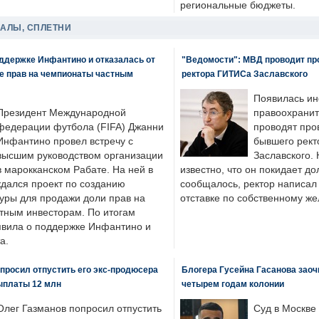
региональные бюджеты.
ДАЛЫ, СПЛЕТНИ
оддержке Инфантино и отказалась от
"Ведомости": МВД проводит про
же прав на чемпионаты частным
ректора ГИТИСа Заславского
Появилась ин
Президент Международной
правоохранит
федерации футбола (FIFA) Джанни
проводят про
Инфантино провел встречу с
бывшего рект
высшим руководством организации
Заславского.
в марокканском Рабате. На ней в
известно, что он покидает до
ждался проект по созданию
сообщалось, ректор написал
туры для продажи доли прав на
отставке по собственному ж
тным инвесторам. По итогам
аявила о поддержке Инфантино и
а.
просил отпустить его экс-продюсера
Блогера Гусейна Гасанова заоч
ыплаты 12 млн
четырем годам колонии
Олег Газманов попросил отпустить
Суд в Москве