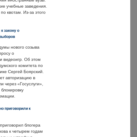
ния иностранные вузы.
кие учебные заведения.
по квотам. Из-за этого
к закону о
 выборов
думы нового созыва
просу о
и видеоигр. Об этом
думского комитета по
ке Сергей Боярский.
ет авторизацию в
и через «Госуслуги»,
 блокировку
рмации.
но приговорили к
 приговорил блогера
нова к четырем годам