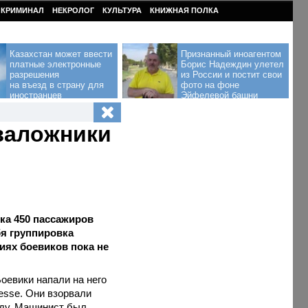
КРИМИНАЛ
НЕКРОЛОГ
КУЛЬТУРА
КНИЖНАЯ ПОЛКА
Казахстан может ввести
Признанный иноагентом
платные электронные
Борис Надеждин улетел
разрешения
из России и постит свои
на въезд в страну для
фото на фоне
иностранцев
Эйфелевой башни
 заложники
ка 450 пассажиров
бя группировка
иях боевиков пока не
оевики напали на него
esse. Они взорвали
зду. Машинист был