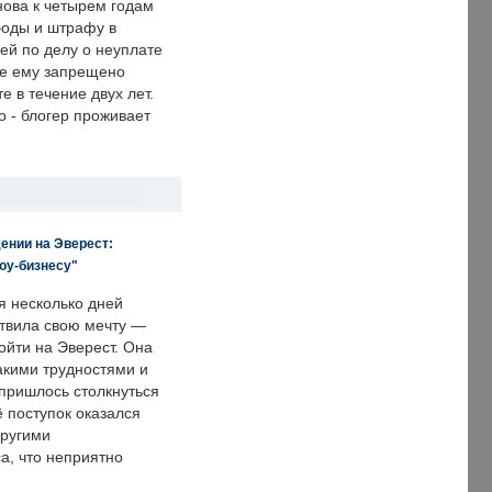
нова к четырем годам
оды и штрафу в
ей по делу о неуплате
же ему запрещено
е в течение двух лет.
 - блогер проживает
ении на Эверест:
оу-бизнесу"
я несколько дней
твила свою мечту —
ойти на Эверест. Она
акими трудностями и
пришлось столкнуться
ё поступок оказался
другими
а, что неприятно