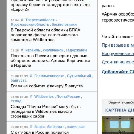
продажу бензина стандартов вплоть до
ранен.
«Евро-2»
«Армия освобо
террористическ
#
Тверскаяобласть
,
10:04
Ярославскаяобласть
, беспилотники
В Тверской области обломки БПЛА
повредили фасад логистического
Читайте также:
комплекса Wildberries
При взрыве в м
#
израиль
, кирпиченок
, задержание
09:26
Вооружённые л
Посольство России проверяет данные
об аресте историка Артема Кирпиченка
Десятки челове
в Израиле
Добавляйте
C
#
Главныеновости
, Сутьсобытий
,
05.08 18:39
5августа
Главные события к вечеру 5 августа
#
Wildberries
, ПочтаРоссии
,
05.08 18:38
склад
23
Выделите ошибк
Склады "Почты России" могут быть
КАРТИНА Д
переданы в Wildberries вместо
сгоревших хабов
#
банки
, банкомат
, наличные
05.08 18:03
С октября в России появится