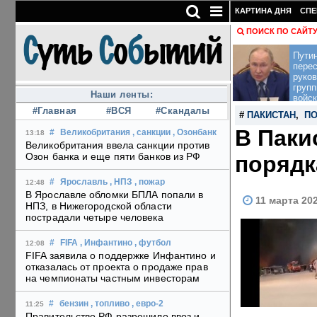
КАРТИНА ДНЯ
СПЕ
ПОИСК ПО САЙТ
Пути
перес
руко
групп
Наши ленты:
войск
#Главная
#ВСЯ
#Скандалы
#
ПАКИСТАН
,
ПО
В Паки
#
Великобритания
, санкции
, Озонбанк
13:18
Великобритания ввела санкции против
Озон банка и еще пяти банков из РФ
порядк
#
Ярославль
, НПЗ
, пожар
12:48
В Ярославле обломки БПЛА попали в
11 марта 20
НПЗ, в Нижегородской области
пострадали четыре человека
#
FIFA
, Инфантино
, футбол
12:08
FIFA заявила о поддержке Инфантино и
отказалась от проекта о продаже прав
на чемпионаты частным инвесторам
#
бензин
, топливо
, евро-2
11:25
Правительство РФ разрешило ввоз и