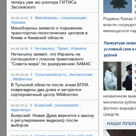
теперь уже экс-ректора ГИТИСа
Заславского
#
Минобороны
, спецоперация
,
Раджеш Кумар С
05.08 10:01
Украина
власти сосредо
Минобороны заявило о поражении
имеющегося пар
транспортно-логистических центров в
Киеве и Киевской области
Прокуртура запр
#
Нетаньяху
, Трамп
, Израиль
условный срок и 
05.08 09:55
Нетаньяху заявил, что Израиль не
рублей
соглашался с планом трамповского
"Совета мира" по разоружению ХАМАС
#
Тульскаяобласть
, беспилотник
05.08 09:38
, Wildberries
В Тульской области после атаки БПЛА
повреждены два дома и загорелся
сортировочный центр Wildberries
незаконном выв
миллиона рубле
#
Боярский
, законопроект
,
05.08 09:11
фитнес-марафон
видеоигры
средств.
Боярский: Новая Дума вернется к закону
о регулировании видеоигр после
НАШИ ПУБЛ
выборов