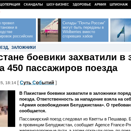
ЦОПЕРАЦИЯ
СКАНДАЛЫ
ШОУ-БИЗНЕС
ЗДОРОВЬЕ
АРМИЯ
ШПИОНАЖ
У
н провел
Склады "Почты России"
тановки в
могут быть переданы в
водстве
Wildberries вместо
ировок российских
сгоревших хабов
ЕЗД
,
ЗАЛОЖНИКИ
стане боевики захватили в
а 450 пассажиров поезда
[
С
уть
С
о
б
ытий
]
25, 18:14
В Пакистане боевики захватили в заложники поряд
поезда. Ответственность за нападение взяла на се
«Армия освобождения Белуджистана». О требован
сообщается.
Пассажирский поезд следовал из Кветты в Пешавар. Б
в провинции Белуджистан, сообщает Agence France-Pr
железнодорожные пути, а затем открыли огонь по пое