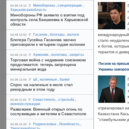
#
Минобороны
, спецоперация
,
04.08 15:12
Харьковскаяобласть
Минобороны РФ заявило о взятии под
контроль села Бакшеевка в Харьковской
области
международный 
#
Гасанов
, блогеры
, налоги
04.08 15:03
Блогера Гусейна Гасанова заочно
стало неудален
приговорили к четырем годам колонии
и ботов, которы
терактов и диве
#
Армения
, политика
, запреты
04.08 13:10
Торговая война с недавним союзником
Песков на призыв
продолжается: теперь запрещена
минеральная вода
Украины замороз
#
цб
, наличные
, банки
04.08 12:00
Спрос на наличные в июле стал
рекордным в этом году
#
Севастополь
, стрельба
,
04.08 11:05
военнослужащие
отреагировал н
Развожаев: Военный открыл огонь по
сослуживцам и жителям в Севастополе
Казахстана Кас
"стамбульским 
#
Подмосковье
, Ленобласть
,
04.08 10:20
Тверскаяобласть