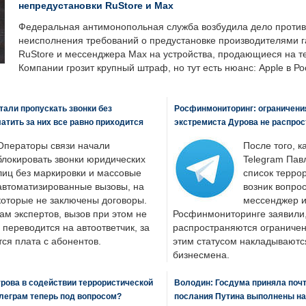
непредустановки RuStore и Max
Федеральная антимонопольная служба возбудила дело против 
неисполнения требований о предустановке производителями 
RuStore и мессенджера Max на устройства, продающиеся на т
Компании грозит крупный штраф, но тут есть нюанс: Apple в Ро
али пропускать звонки без
Росфинмониторинг: ограничения
латить за них все равно приходится
экстремиста Дурова не распрос
Операторы связи начали
После того, к
блокировать звонки юридических
Telegram Пав
лиц без маркировки и массовые
список террор
автоматизированные вызовы, на
возник вопрос
которые не заключены договоры.
мессенджер и
ам экспертов, вызов при этом не
Росфинмониторинге заявили, 
 переводится на автоответчик, за
распространяются ограничени
ся плата с абонентов.
этим статусом накладываютс
бизнесмена.
рова в содействии террористической
Володин: Госдума приняла почти
леграм теперь под вопросом?
послания Путина выполнены н