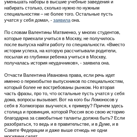
уменьшать наборы в высшие учебные заведения и
набирать столько, сколько нужно по нужным
специальностям – не более того. Остальные пусть
учатся у себя дома», -
заявила
она.
По словам Валентины Матвиенко, у многих студентов,
которые приехали учиться в Москву, не получилось
после выпуска найти работу по специальности. «Вместо
истории успеха, на которую рассчитывали родители,
посылая из глубинки ребенка учиться в Москву,
получалась история неудачников», - заявила она.
Отчасти Валентина Ивановна права, если речь идет
именно о переизбытке выпускников по специальностям,
который более не востребованы рынком. Но вторая
часть фразы, про то, что остальные пусть учатся у себя
дома, вопросы вызывает. Вот на кого бы Ломоносов у
себя в Холмогорах выучился, к примеру? Причем здесь
столица и провинция, которой Россия всю свою историю
благодарна за самобытные таланты должна быть? Если
разобраться, то ведь и в правительстве, и в Думе, и в
Совете Федерации и даже выше отнюдь не одни
москвичи сидят.