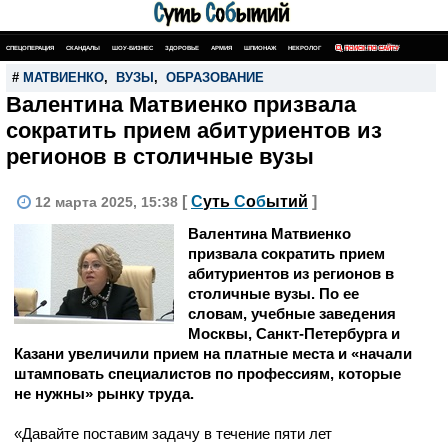
СПЕЦОПЕРАЦИЯ
СКАНДАЛЫ
ШОУ-БИЗНЕС
ЗДОРОВЬЕ
АРМИЯ
ШПИОНАЖ
НЕКРОЛОГ
ПОИСК ПО САЙТУ
#
МАТВИЕНКО
,
ВУЗЫ
,
ОБРАЗОВАНИЕ
Валентина Матвиенко призвала
сократить прием абитуриентов из
регионов в столичные вузы
[
С
уть
С
о
б
ытий
]
12 марта 2025, 15:38
Валентина Матвиенко
призвала сократить прием
абитуриентов из регионов в
столичные вузы. По ее
словам, учебные заведения
Москвы, Санкт-Петербурга и
Казани увеличили прием на платные места и «начали
штамповать специалистов по профессиям, которые
не нужны» рынку труда.
«Давайте поставим задачу в течение пяти лет