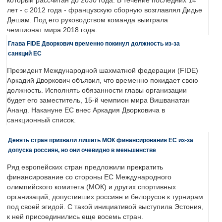
который рассчитан до 2030 года. В течение последних 14
лет - с 2012 года - французскую сборную возглавлял Дидье
Дешам. Под его руководством команда выиграла
чемпионат мира 2018 года.
Глава FIDE Дворкович временно покинул должность из-за
санкций ЕС
Президент Международной шахматной федерации (FIDE)
Аркадий Дворкович объявил, что временно покидает свою
должность. Исполнять обязанности главы организации
будет его заместитель, 15-й чемпион мира Вишванатан
Ананд. Накануне ЕС внес Аркадия Дворковича в
санкционный список.
Девять стран призвали лишить МОК финансирования ЕС из-за
допуска россиян, но они очевидно в меньшинстве
Ряд европейских стран предложили прекратить
финансирование со стороны ЕС Международного
олимпийского комитета (МОК) и других спортивных
организаций, допустивших россиян и белорусов к турнирам
под своей эгидой. С такой инициативой выступила Эстония,
к ней присоединились еще восемь стран.