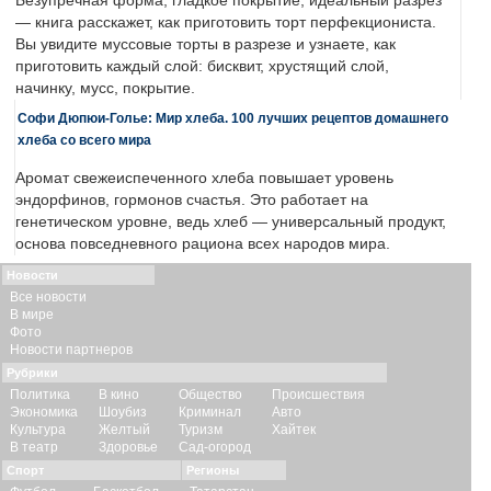
Безупречная форма, гладкое покрытие, идеальный разрез
— книга расскажет, как приготовить торт перфекциониста.
Вы увидите муссовые торты в разрезе и узнаете, как
приготовить каждый слой: бисквит, хрустящий слой,
начинку, мусс, покрытие.
Софи Дюпюи-Голье: Мир хлеба. 100 лучших рецептов домашнего
хлеба со всего мира
Аромат свежеиспеченного хлеба повышает уровень
эндорфинов, гормонов счастья. Это работает на
генетическом уровне, ведь хлеб — универсальный продукт,
основа повседневного рациона всех народов мира.
Новости
Все новости
В мире
Фото
Новости партнеров
Рубрики
Политика
В кино
Общество
Происшествия
Экономика
Шоубиз
Криминал
Авто
Культура
Желтый
Туризм
Хайтек
В театр
Здоровье
Сад-огород
Спорт
Регионы