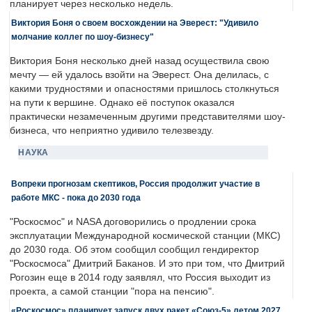
планирует через несколько недель.
Виктория Боня о своем восхождении на Эверест: "Удивило
молчание коллег по шоу-бизнесу"
Виктория Боня несколько дней назад осуществила свою
мечту — ей удалось взойти на Эверест. Она делилась, с
какими трудностями и опасностями пришлось столкнуться
на пути к вершине. Однако её поступок оказался
практически незамеченным другими представителями шоу-
бизнеса, что неприятно удивило телезвезду.
НАУКА
Вопреки прогнозам скептиков, Россия продолжит участие в
работе МКС - пока до 2030 года
"Роскосмос" и NASA договорились о продлении срока
эксплуатации Международной космической станции (МКС)
до 2030 года. Об этом сообщил сообщил гендиректор
"Роскосмоса" Дмитрий Баканов. И это при том, что Дмитрий
Рогозин еще в 2014 году заявлял, что Россия выходит из
проекта, а самой станции "пора на пенсию".
«Роскосмос» планирует запуск двух ракет «Союз-5» летом 2027