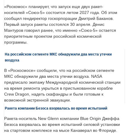
«Роскомос» планирует, что запуск еще двух ракет-
носителей «Союз-5» состоится летом 2027 года. Об этом
сообщил гендиректор госкорпорации Дмитрий Баканов.
Первый запуск ракеты состоялся 30 апреля. Денис
Мантуров говорил ранее, что именно «Союз-5» остается
приоритетным проектом российской космической
программы.
На российском сегменте МКС обнаружили два места утечки
воздуха
В «Роскосмосе» сообщили, что на российском сегменте
МКС обнаружили два места утечки воздуха. NASA
предписало экипажу Международной космической станции
на время ремонта укрыться в пристыкованном корабле
Crew Dragon, надеть скафандры и были готовым к
возможной экстренной эвакуации.
Ракета компании Безоса взорвалась во время испытаний
Ракета-носитель New Glenn компании Blue Origin Джеффа
Безоса взорвалась во время испытаний силовой установки
на стартовом комплексе на мысе Канаверал во Флориде.