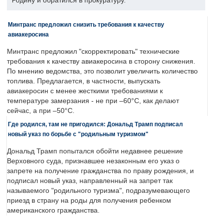
Родину и обратился в прокуратуру.
Минтранс предложил снизить требования к качеству
авиакеросина
Минтранс предложил "скорректировать" технические
требования к качеству авиакеросина в сторону снижения.
По мнению ведомства, это позволит увеличить количество
топлива. Предлагается, в частности, выпускать
авиакеросин с менее жесткими требованиями к
температуре замерзания - не при –60°C, как делают
сейчас, а при –50°C.
Где родился, там не пригодился: Дональд Трамп подписал
новый указ по борьбе с "родильным туризмом"
Дональд Трамп попытался обойти недавнее решение
Верховного суда, признавшее незаконным его указ о
запрете на получение гражданства по праву рождения, и
подписал новый указ, направленный на запрет так
называемого "родильного туризма", подразумевающего
приезд в страну на роды для получения ребенком
американского гражданства.