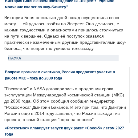
Виктория Боня о своем восхождении на Эверест: "Удивило
молчание коллег по шоу-бизнесу"
Виктория Боня несколько дней назад осуществила свою
мечту — ей удалось взойти на Эверест. Она делилась, с
какими трудностями и опасностями пришлось столкнуться
на пути к вершине. Однако её поступок оказался
практически незамеченным другими представителями шоу-
бизнеса, что неприятно удивило телезвезду.
НАУКА
Вопреки прогнозам скептиков, Россия продолжит участие в
работе МКС - пока до 2030 года
"Роскосмос" и NASA договорились о продлении срока
эксплуатации Международной космической станции (МКС)
до 2030 года. Об этом сообщил сообщил гендиректор
"Роскосмоса" Дмитрий Баканов. И это при том, что Дмитрий
Рогозин еще в 2014 году заявлял, что Россия выходит из
проекта, а самой станции "пора на пенсию".
«Роскосмос» планирует запуск двух ракет «Союз-5» летом 2027
года