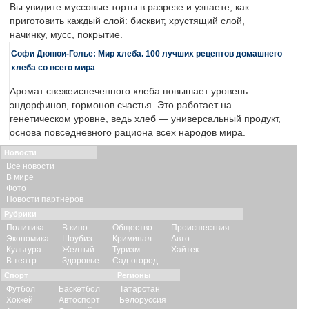
Вы увидите муссовые торты в разрезе и узнаете, как
приготовить каждый слой: бисквит, хрустящий слой,
начинку, мусс, покрытие.
Софи Дюпюи-Голье: Мир хлеба. 100 лучших рецептов домашнего
хлеба со всего мира
Аромат свежеиспеченного хлеба повышает уровень
эндорфинов, гормонов счастья. Это работает на
генетическом уровне, ведь хлеб — универсальный продукт,
основа повседневного рациона всех народов мира.
Новости
Все новости
В мире
Фото
Новости партнеров
Рубрики
Политика
В кино
Общество
Происшествия
Экономика
Шоубиз
Криминал
Авто
Культура
Желтый
Туризм
Хайтек
В театр
Здоровье
Сад-огород
Спорт
Регионы
Футбол
Баскетбол
Татарстан
Хоккей
Автоспорт
Белоруссия