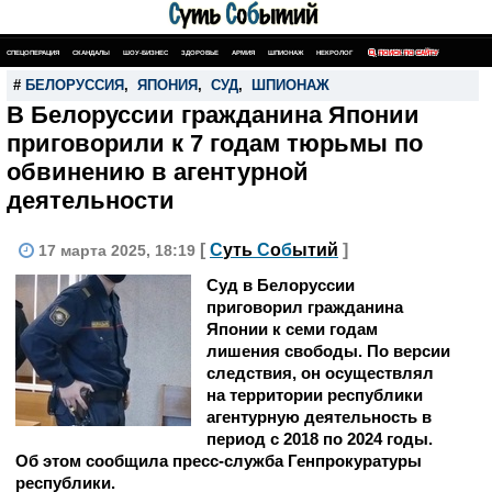
СПЕЦОПЕРАЦИЯ
СКАНДАЛЫ
ШОУ-БИЗНЕС
ЗДОРОВЬЕ
АРМИЯ
ШПИОНАЖ
НЕКРОЛОГ
ПОИСК ПО САЙТУ
#
БЕЛОРУССИЯ
,
ЯПОНИЯ
,
СУД
,
ШПИОНАЖ
В Белоруссии гражданина Японии
приговорили к 7 годам тюрьмы по
обвинению в агентурной
деятельности
[
С
уть
С
о
б
ытий
]
17 марта 2025, 18:19
Суд в Белоруссии
приговорил гражданина
Японии к семи годам
лишения свободы. По версии
следствия, он осуществлял
на территории республики
агентурную деятельность в
период с 2018 по 2024 годы.
Об этом сообщила пресс-служба Генпрокуратуры
республики.