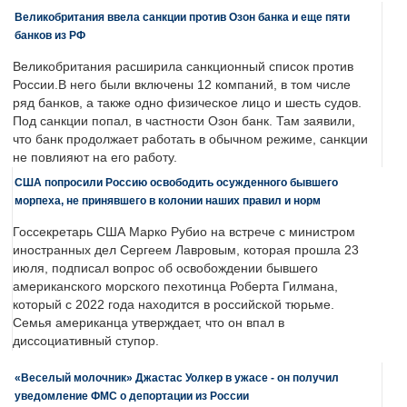
Великобритания ввела санкции против Озон банка и еще пяти
банков из РФ
Великобритания расширила санкционный список против
России.В него были включены 12 компаний, в том числе
ряд банков, а также одно физическое лицо и шесть судов.
Под санкции попал, в частности Озон банк. Там заявили,
что банк продолжает работать в обычном режиме, санкции
не повлияют на его работу.
США попросили Россию освободить осужденного бывшего
морпеха, не принявшего в колонии наших правил и норм
Госсекретарь США Марко Рубио на встрече с министром
иностранных дел Сергеем Лавровым, которая прошла 23
июля, подписал вопрос об освобождении бывшего
американского морского пехотинца Роберта Гилмана,
который с 2022 года находится в российской тюрьме.
Семья американца утверждает, что он впал в
диссоциативный ступор.
«Веселый молочник» Джастас Уолкер в ужасе - он получил
уведомление ФМС о депортации из России