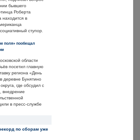
нии бывшего
отинца Роберта
а находится в
американца
ссоциативный ступор.
не поля» пообещал
ии
осковской области
ьёв посетил главную
тавку региона «День
 в деревне Бунятино
округа, где обсудил с
, внедрение
ольственной
щили в пресс-службе
рекорд по сборам уже