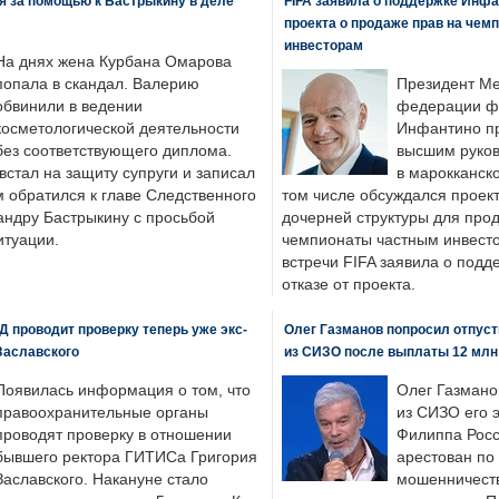
я за помощью к Бастрыкину в деле
FIFA заявила о поддержке Инфа
проекта о продаже прав на чем
инвесторам
На днях жена Курбана Омарова
попала в скандал. Валерию
Президент М
обвинили в ведении
федерации фу
косметологической деятельности
Инфантино пр
без соответствующего диплома.
высшим руков
стал на защиту супруги и записал
в марокканско
м обратился к главе Следственного
том числе обсуждался проек
андру Бастрыкину с просьбой
дочерней структуры для про
итуации.
чемпионаты частным инвесто
встречи FIFA заявила о под
отказе от проекта.
 проводит проверку теперь уже экс-
Олег Газманов попросил отпуст
Заславского
из СИЗО после выплаты 12 млн
Появилась информация о том, что
Олег Газмано
правоохранительные органы
из СИЗО его 
проводят проверку в отношении
Филиппа Росс
бывшего ректора ГИТИСа Григория
арестован по
Заславского. Накануне стало
мошенничеств