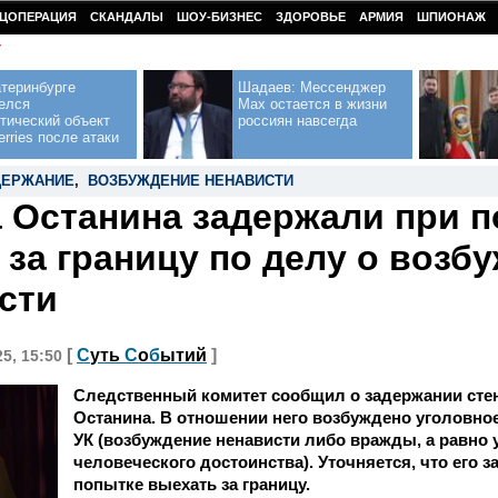
ЦОПЕРАЦИЯ
СКАНДАЛЫ
ШОУ-БИЗНЕС
ЗДОРОВЬЕ
АРМИЯ
ШПИОНАЖ
У
теринбурге
Шадаев: Мессенджер
елся
Max остается в жизни
тический объект
россиян навсегда
erries после атаки
ДЕРЖАНИЕ
,
ВОЗБУЖДЕНИЕ НЕНАВИСТИ
 Останина задержали при 
 за границу по делу о возб
сти
[
С
уть
С
о
б
ытий
]
25, 15:50
Следственный комитет сообщил о задержании сте
Останина. В отношении него возбуждено уголовное д
УК (возбуждение ненависти либо вражды, а равно
человеческого достоинства). Уточняется, что его 
попытке выехать за границу.