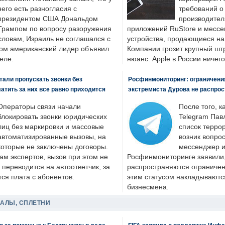
него есть разногласия с
требований о
президентом США Дональдом
производител
Трампом по вопросу разоружения
приложений RuStore и месс
словам, Израиль не соглашался с
устройства, продающиеся на
ром американский лидер объявил
Компании грозит крупный штр
еле.
нюанс: Apple в России ничего
али пропускать звонки без
Росфинмониторинг: ограничения
латить за них все равно приходится
экстремиста Дурова не распрос
Операторы связи начали
После того, к
блокировать звонки юридических
Telegram Пав
лиц без маркировки и массовые
список террор
автоматизированные вызовы, на
возник вопрос
которые не заключены договоры.
мессенджер и
ам экспертов, вызов при этом не
Росфинмониторинге заявили, 
 переводится на автоответчик, за
распространяются ограничени
ся плата с абонентов.
этим статусом накладываютс
бизнесмена.
ДАЛЫ, СПЛЕТНИ