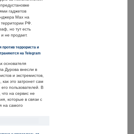
 предустановке
ями гаджетов
енджера Max на
 территории РФ.
аф, но тут есть
 и не продает.
 против террориста и
траняются на Telegram
ак основателя
ла Дурова внесли в
истов и экстремистов,
, как это затронет сам
 его пользователей. В
что на сервис не
я, которые в связи с
я на самого