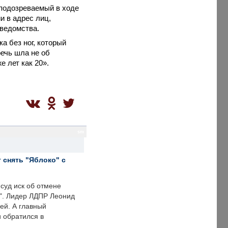
 подозреваемый в ходе
 в адрес лиц,
ведомства.
а без ног, который
речь шла не об
е лет как 20».
sm
 снять "Яблоко" с
суд иск об отмене
о". Лидер ЛДПР Леонид
ей. А главный
и обратился в