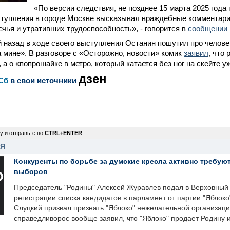
«По версии следствия, не позднее 15 марта 2025 года
ступления в городе Москве высказывал враждебные комментарии
чья и утративших трудоспособность», - говорится в
сообщении
 назад в ходе своего выступления Останин пошутил про человек
 мине». В разговоре с «Осторожно, новости» комик
заявил
, что 
а о «попрошайке в метро, который катается без ног на скейте уж
дзен
Сб
в свои источники
у и отправьте по
CTRL+ENTER
НЯ
Конкуренты по борьбе за думские кресла активно требуют
выборов
Председатель "Родины" Алексей Журавлев подал в Верховный 
регистрации списка кандидатов в парламент от партии "Яблок
Слуцкий призвал признать "Яблоко" нежелательной организаци
справедливорос вообще заявил, что "Яблоко" продает Родину 