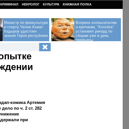
КРИМИНАЛ
НЕКРОЛОГ
КУЛЬТУРА
КНИЖНАЯ ПОЛКА
Министр по физкультуре
Вопреки злопыхателям
и спорту Чечни Ахмат
и критикам, "Колобок"
Кадыров удостоен
установил рекорд по
звания Героя республики
сборам уже в день
премьеры
попытке
уждении
ндап-комика Артемия
ело по ч. 2 ст. 282
 унижение
задержали при