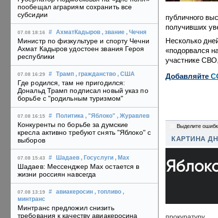
пообещал аграриям сохранить все
субсидии
публичного вы
получивших уве
#
АхматКадыров
, звание
, Чечня
07.08 18:16
Несколько дней
Министр по физкультуре и спорту Чечни
Ахмат Кадыров удостоен звания Героя
«подорвался на
республики
участнике СВО, 
#
Трамп
, гражданство
, США
07.08 16:29
Добавляйте
C
Где родился, там не пригодился:
Дональд Трамп подписал новый указ по
борьбе с "родильным туризмом"
#
Политика
, "Яблоко"
, Журавлев
07.08 16:15
Конкуренты по борьбе за думские
30
Выделите ошибк
кресла активно требуют снять "Яблоко" с
КАРТИНА Д
выборов
#
Шадаев
, Госуслуги
, Max
07.08 15:43
Шадаев: Мессенджер Max остается в
жизни россиян навсегда
#
авиакеросин
, топливо
,
07.08 13:19
минтранс
Минтранс предложил снизить
требования к качеству авиакеросина
прокуратуру.