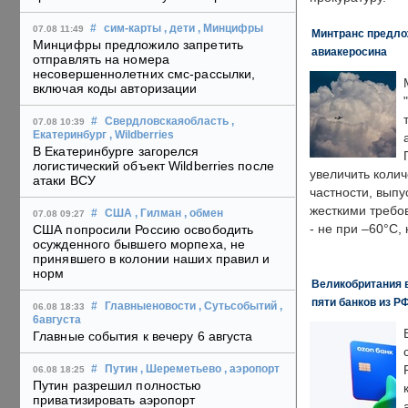
#
сим-карты
, дети
, Минцифры
07.08 11:49
Минтранс предлож
Минцифры предложило запретить
авиакеросина
отправлять на номера
несовершеннолетних смс-рассылки,
включая коды авторизации
#
Свердловскаяобласть
,
07.08 10:39
Екатеринбург
, Wildberries
В Екатеринбурге загорелся
логистический объект Wildberries после
увеличить колич
атаки ВСУ
частности, выпу
жесткими требо
#
США
, Гилман
, обмен
07.08 09:27
- не при –60°C,
США попросили Россию освободить
осужденного бывшего морпеха, не
принявшего в колонии наших правил и
норм
Великобритания в
пяти банков из Р
#
Главныеновости
, Сутьсобытий
,
06.08 18:33
6августа
Главные события к вечеру 6 августа
#
Путин
, Шереметьево
, аэропорт
06.08 18:25
Путин разрешил полностью
приватизировать аэропорт