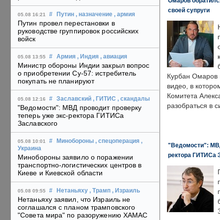
Омаров обратилс
своей супруги
#
Путин
, назначение
, армия
05.08 16:21
Путин провел перестановки в
руководстве группировок российских
войск
#
Армия
, Индия
, авиация
05.08 13:55
Министр обороны Индии закрыл вопрос
о приобретении Су-57: истребитель
Курбан Омаров в
покупать не планируют
видео, в которо
Комитета Алекс
#
Заславский
, ГИТИС
, скандалы
05.08 12:16
разобраться в с
"Ведомости": МВД проводит проверку
теперь уже экс-ректора ГИТИСа
Заславского
#
Минобороны
, спецоперация
,
05.08 10:01
"Ведомости": МВД
Украина
ректора ГИТИСа 
Минобороны заявило о поражении
транспортно-логистических центров в
Киеве и Киевской области
#
Нетаньяху
, Трамп
, Израиль
05.08 09:55
Нетаньяху заявил, что Израиль не
соглашался с планом трамповского
"Совета мира" по разоружению ХАМАС