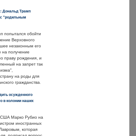
я: Дональд Трамп
 с "родильным
п попытался обойти
ение Верховного
вшее незаконным его
е на получение
по праву рождения, и
ленный на запрет так
изма",
страну на роды для
нского гражданства.
дить осужденного
о в колонии наших
 США Марко Рубио на
нистром иностранных
Лавровым, которая
ля, подписал вопрос