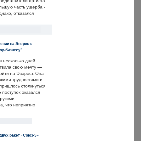
редставители артиста
льшую часть ущерба -
днако, отказался
ении на Эверест:
оу-бизнесу"
я несколько дней
твила свою мечту —
ойти на Эверест. Она
акими трудностями и
пришлось столкнуться
ё поступок оказался
другими
а, что неприятно
двух ракет «Союз-5»