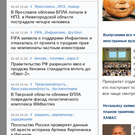
#
Ярославль
, НПЗ
, пожар
06.08 12:48
В Ярославле обломки БПЛА попали в
НПЗ, в Нижегородской области
пострадали четыре человека
#
FIFA
, Инфантино
, футбол
06.08 12:08
Выпускники все 
FIFA заявила о поддержке Инфантино и
иностранные вуз
отказалась от проекта о продаже прав
на чемпионаты частным инвесторам
#
бензин
, топливо
, евро-2
06.08 11:25
Правительство РФ разрешило ввоз и
продажу бензина стандартов вплоть до
«Евро-2»
Приоритет отда
#
Тверскаяобласть
,
06.08 10:04
кто поступает п
Ярославскаяобласть
, беспилотники
все чаще смотря
В Тверской области обломки БПЛА
повредили фасад логистического
комплекса Wildberries
Нетаньяху заявил
планом трамповс
#
израиль
, кирпиченок
,
06.08 09:26
ХАМАС
задержание
Посольство России проверяет данные
об аресте историка Артема Кирпиченка
в Израиле