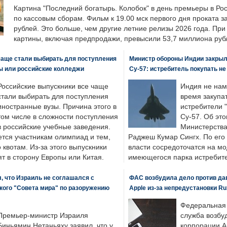
Картина "Последний богатырь. Колобок" в день премьеры в Ро
по кассовым сборам. Фильм к 19.00 мск первого дня проката 
рублей. Это больше, чем другие летние релизы 2026 года. Пр
картины, включая предпродажи, превысили 53,7 миллиона руб
чаще стали выбирать для поступления
Министр обороны Индии закрыл
ы или российские колледжи
Су-57: истребитель покупать н
Российские выпускники все чаще
Индия не нам
стали выбирать для поступления
время закупа
иностранные вузы. Причина этого в
истребители "
том числе в сложности поступления
Су-57. Об это
в российские учебные заведения.
Министерства
ется участникам олимпиад и тем,
Раджеш Кумар Сингх. По его
о квотам. Из-за этого выпускники
власти сосредоточатся на м
т в сторону Европы или Китая.
имеющегося парка истребит
, что Израиль не соглашался с
ФАС возбудила дело против да
кого "Совета мира" по разоружению
Apple из-за непредустановки Ru
Федеральная
Премьер-министр Израиля
служба возбу
Биньямин Нетаньяху заявил, что у
корпорации A