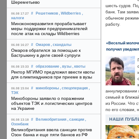
Шереметьево
шесть судов. По
банк. Там заяви
#
Решетников
, Wildberries
,
06.08 17:27
обычном режиме
налоги
Минэкономразвития прорабатывает
работу.
меры поддержки предпринимателей
после атак на склады Wildberries
«Веселый молочни
#
Омаров
, скандалы
06.08 16:27
получил уведомл
Омаров обратился за помощью к
Бастрыкину в деле своей супруги
#
образование
, вузы
, квоты
06.08 15:33
Ректор МГИМО предложил ввести квоты
для олимпиадников при приеме в вузы
#
минобороны
, спецоперация
,
06.08 15:04
аннулировании в
ТЭК
семьей в ближа
Минобороны заявило о поражении
объектов ТЭК и логистических центров
из России. Что 
на Украине
по его словам, н
НАШИ ПУБЛ
#
Великобритания
, санкции
,
06.08 13:18
Озонбанк
Великобритания ввела санкции против
Озон банка и еще пяти банков из РФ