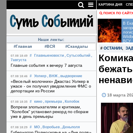
КАРТИНА ДНЯ
СПЕ
ПОИСК ПО САЙТ
В Ека
загор
логис
Wildb
Наши ленты:
ВСУ
#Главная
#ВСЯ
#Скандалы
#
ОСТАНИН
,
ЗА
Комика
#
Главныеновости
, Сутьсобытий
,
07.08 18:49
7августа
Главные события к вечеру 7 августа
бежать
#
Уолкер
, ВНЖ
, выдворение
ненави
07.08 18:46
«Веселый молочник» Джастас Уолкер в
ужасе - он получил уведомление ФМС о
депортации из России
18 марта 20
#
кино
, премьера
, Колобок
07.08 18:35
Вопреки злопыхателям и критикам,
"Колобок" установил рекорд по сборам
уже в день премьеры
#
МО
, Воробьев
, Деньполя
07.08 18:29
Губернатор Подмосковья на «Дне поля»