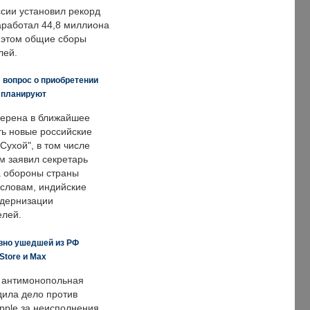
ссии установил рекорд
заработал 44,8 миллиона
и этом общие сборы
лей.
 вопрос о приобретении
е планируют
ерена в ближайшее
ть новые российские
Сухой", в том числе
м заявил секретарь
 обороны страны
 словам, индийские
одернизации
елей.
вно ушедшей из РФ
Store и Max
 антимонопольная
дила дело против
pple за неисполнения