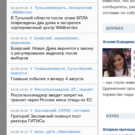
известно, что о
сообщалось, ре
#
Тульскаяобласть
, беспилотник
05.08 09:38
отставке по со
, Wildberries
В Тульской области после атаки БПЛА
повреждены два дома и загорелся
сортировочный центр Wildberries
ШОУБИЗ
#
Боярский
, законопроект
,
05.08 09:11
Ксения Бородина
видеоигры
Боярский: Новая Дума вернется к закону
о регулировании видеоигр после
выборов
#
Главныеновости
, Сутьсобытий
,
04.08 19:02
4августа
Главные события к вечеру 4 августа
– как стало изв
Церемония прошл
#
Россельхознадзор
, ЕС
, транзит
04.08 18:54
торжество пара 
Россельхознадзор вводит запрет на
транзит через Россию мяса птицы из ЕС
#
Заславский
, ГИТИС
, отставка
04.08 18:28
Григорий Заславский покинул пост
НАУКА
ректора ГИТИСа
Вопреки прогноза
#
вузы
, дети
, образование
04.08 18:13