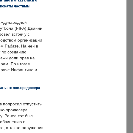
нтино и отказалась от
пионаты частным
еждународной
тбола (FIFA) Джанни
овел встречу с
одством организации
м Рабате. На ней в
т по созданию
дажи доли прав на
рам. По итогам
держке Инфантино и
ить его экс-продюсера
в попросил отпустить
экс-продюсера
у. Ранее тот был
 обвинению в
е, а также нарушении