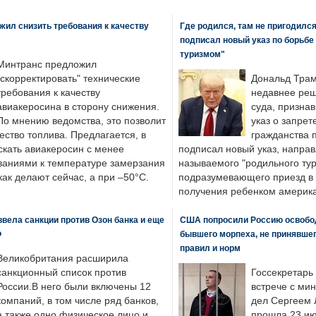
ил снизить требования к качеству
Где родился, там не пригодилс
подписал новый указ по борьбе
туризмом"
Минтранс предложил
"скорректировать" технические
Дональд Трам
требования к качеству
недавнее реш
авиакеросина в сторону снижения.
суда, призна
По мнению ведомства, это позволит
указ о запрет
ество топлива. Предлагается, в
гражданства 
скать авиакеросин с менее
подписал новый указ, направ
ваниями к температуре замерзания
называемого "родильного тур
 как делают сейчас, а при –50°C.
подразумевающего приезд в 
получения ребенком америка
вела санкции против Озон банка и еще
США попросили Россию освобо
Ф
бывшего морпеха, не принявшег
правил и норм
Великобритания расширила
санкционный список против
Госсекретарь
России.В него были включены 12
встрече с ми
компаний, в том числе ряд банков,
дел Сергеем 
а также одно физическое лицо и
прошла 23 ию