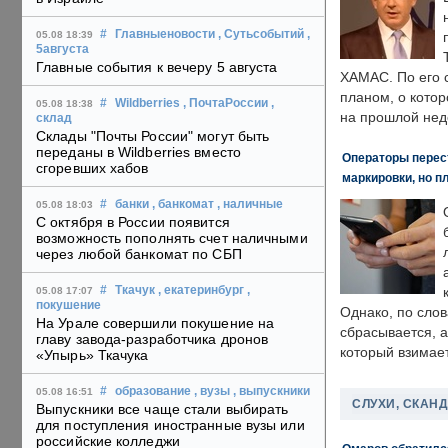
#
Главныеновости
, Сутьсобытий
,
05.08 18:39
5августа
Главные события к вечеру 5 августа
ХАМАС. По его 
планом, о кото
#
Wildberries
, ПочтаРоссии
,
05.08 18:38
на прошлой нед
склад
Склады "Почты России" могут быть
переданы в Wildberries вместо
Операторы перест
сгоревших хабов
маркировки, но п
#
банки
, банкомат
, наличные
05.08 18:03
С октября в России появится
возможность пополнять счет наличными
через любой банкомат по СБП
#
Ткачук
, екатеринбург
,
05.08 17:07
покушение
Однако, по слов
На Урале совершили покушение на
сбрасывается, а
главу завода-разработчика дронов
который взимает
«Упырь» Ткачука
#
образование
, вузы
, выпускники
05.08 16:51
СЛУХИ, СКАН
Выпускники все чаще стали выбирать
для поступления иностранные вузы или
российские колледжи