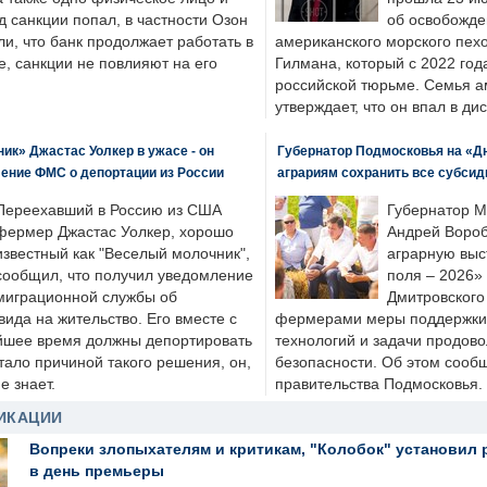
д санкции попал, в частности Озон
об освобожде
ли, что банк продолжает работать в
американского морского пех
, санкции не повлияют на его
Гилмана, который с 2022 год
российской тюрьме. Семья 
утверждает, что он впал в ди
к» Джастас Уолкер в ужасе - он
Губернатор Подмосковья на «Д
ение ФМС о депортации из России
аграриям сохранить все субсид
Переехавший в Россию из США
Губернатор М
фермер Джастас Уолкер, хорошо
Андрей Вороб
известный как "Веселый молочник",
аграрную выс
сообщил, что получил уведомление
поля – 2026»
миграционной службы об
Дмитровского 
ида на жительство. Его вместе с
фермерами меры поддержки
йшее время должны депортировать
технологий и задачи продов
стало причиной такого решения, он,
безопасности. Об этом сооб
е знает.
правительства Подмосковья.
ИКАЦИИ
Вопреки злопыхателям и критикам, "Колобок" установил 
в день премьеры