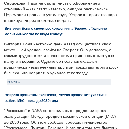
Сердюкова. Пара не стала тянуть с оформлением
отношений – как стало известно, они уже расписались.
Церемония прошла в узком кругу. Устроить торжество пара
планирует через несколько недель.
Виктория Боня о своем восхождении на Эверест: "Удивило
молчание коллег по шоу-бизнесу"
Виктория Боня несколько дней назад осуществила свою
мечту — ей удалось взойти на Эверест. Она делилась, с
какими трудностями и опасностями пришлось столкнуться
на пути к вершине. Однако её поступок оказался
практически незамеченным другими представителями шоу-
бизнеса, что неприятно удивило телезвезду.
НАУКА
Вопреки прогнозам скептиков, Россия продолжит участие в
работе МКС - пока до 2030 года
"Роскосмос" и NASA договорились о продлении срока
эксплуатации Международной космической станции (МКС)
до 2030 года. Об этом сообщил сообщил гендиректор
"Роскосмоса" Дмитрий Баканов. И это при том, что Дмитрий