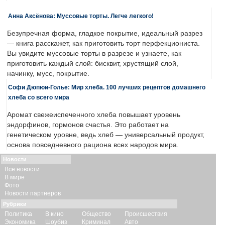
Анна Аксёнова: Муссовые торты. Легче легкого!
Безупречная форма, гладкое покрытие, идеальный разрез
— книга расскажет, как приготовить торт перфекциониста.
Вы увидите муссовые торты в разрезе и узнаете, как
приготовить каждый слой: бисквит, хрустящий слой,
начинку, мусс, покрытие.
Софи Дюпюи-Голье: Мир хлеба. 100 лучших рецептов домашнего
хлеба со всего мира
Аромат свежеиспеченного хлеба повышает уровень
эндорфинов, гормонов счастья. Это работает на
генетическом уровне, ведь хлеб — универсальный продукт,
основа повседневного рациона всех народов мира.
Новости
Все новости
В мире
Фото
Новости партнеров
Рубрики
Политика
В кино
Общество
Происшествия
Экономика
Шоубиз
Криминал
Авто