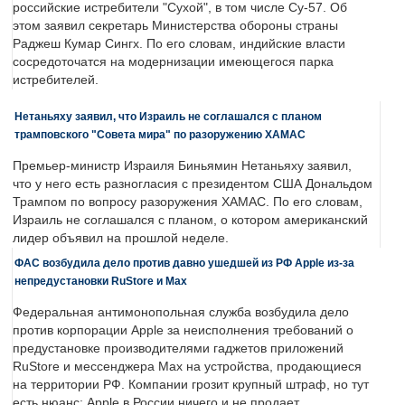
российские истребители "Сухой", в том числе Су-57. Об
этом заявил секретарь Министерства обороны страны
Раджеш Кумар Сингх. По его словам, индийские власти
сосредоточатся на модернизации имеющегося парка
истребителей.
Нетаньяху заявил, что Израиль не соглашался с планом
трамповского "Совета мира" по разоружению ХАМАС
Премьер-министр Израиля Биньямин Нетаньяху заявил,
что у него есть разногласия с президентом США Дональдом
Трампом по вопросу разоружения ХАМАС. По его словам,
Израиль не соглашался с планом, о котором американский
лидер объявил на прошлой неделе.
ФАС возбудила дело против давно ушедшей из РФ Apple из-за
непредустановки RuStore и Max
Федеральная антимонопольная служба возбудила дело
против корпорации Apple за неисполнения требований о
предустановке производителями гаджетов приложений
RuStore и мессенджера Max на устройства, продающиеся
на территории РФ. Компании грозит крупный штраф, но тут
есть нюанс: Apple в России ничего и не продает.